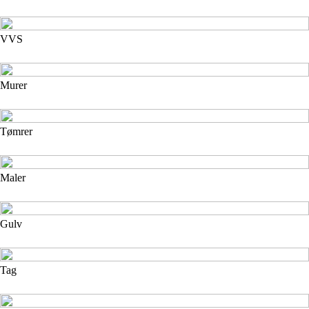
VVS
Murer
Tømrer
Maler
Gulv
Tag