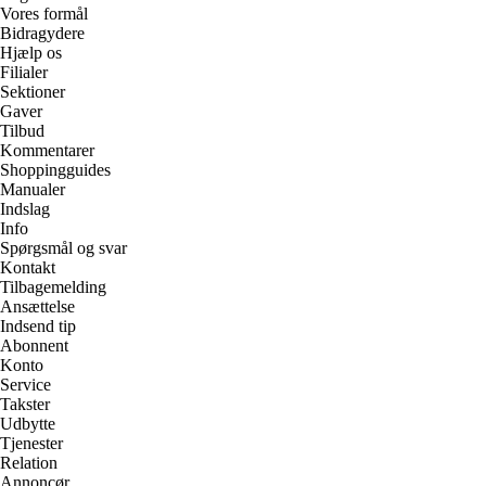
Vores formål
Bidragydere
Hjælp os
Filialer
Sektioner
Gaver
Tilbud
Kommentarer
Shoppingguides
Manualer
Indslag
Info
Spørgsmål og svar
Kontakt
Tilbagemelding
Ansættelse
Indsend tip
Abonnent
Konto
Service
Takster
Udbytte
Tjenester
Relation
Annoncør