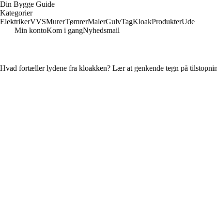
Din Bygge Guide
Kategorier
Elektriker
VVS
Murer
Tømrer
Maler
Gulv
Tag
Kloak
Produkter
Ude
Min konto
Kom i gang
Nyhedsmail
Hvad fortæller lydene fra kloakken? Lær at genkende tegn på tilstopni