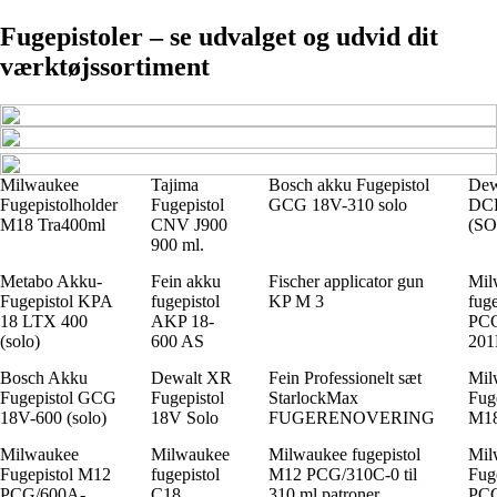
Fugepistoler – se udvalget og udvid dit
værktøjssortiment
Milwaukee
Tajima
Bosch akku Fugepistol
Dew
Fugepistolholder
Fugepistol
GCG 18V-310 solo
DC
M18 Tra400ml
CNV J900
(S
900 ml.
Metabo Akku-
Fein akku
Fischer applicator gun
Mil
Fugepistol KPA
fugepistol
KP M 3
fug
18 LTX 400
AKP 18-
PCG
(solo)
600 AS
20
Bosch Akku
Dewalt XR
Fein Professionelt sæt
Mil
Fugepistol GCG
Fugepistol
StarlockMax
Fug
18V-600 (solo)
18V Solo
FUGERENOVERING
M18
Milwaukee
Milwaukee
Milwaukee fugepistol
Mil
Fugepistol M12
fugepistol
M12 PCG/310C-0 til
Fug
PCG/600A-
C18
310 ml patroner
PCG