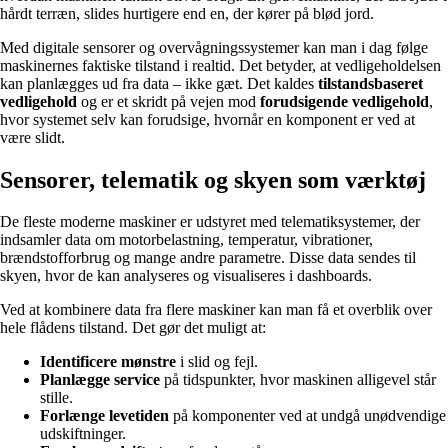
hårdt terræn, slides hurtigere end en, der kører på blød jord.
Med digitale sensorer og overvågningssystemer kan man i dag følge
maskinernes faktiske tilstand i realtid. Det betyder, at vedligeholdelsen
kan planlægges ud fra data – ikke gæt. Det kaldes
tilstandsbaseret
vedligehold
og er et skridt på vejen mod
forudsigende vedligehold
,
hvor systemet selv kan forudsige, hvornår en komponent er ved at
være slidt.
Sensorer, telematik og skyen som værktøj
De fleste moderne maskiner er udstyret med telematiksystemer, der
indsamler data om motorbelastning, temperatur, vibrationer,
brændstofforbrug og mange andre parametre. Disse data sendes til
skyen, hvor de kan analyseres og visualiseres i dashboards.
Ved at kombinere data fra flere maskiner kan man få et overblik over
hele flådens tilstand. Det gør det muligt at:
Identificere mønstre
i slid og fejl.
Planlægge service
på tidspunkter, hvor maskinen alligevel står
stille.
Forlænge levetiden
på komponenter ved at undgå unødvendige
udskiftninger.