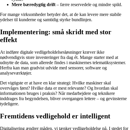
Mere bæredygtig drift
– færre reservedele og mindre spild.
For mange virksomheder betyder det, at de kan levere mere stabile
ydelser til kunderne og samtidig styrke bundlinjen.
Implementering: små skridt med stor
effekt
At indføre digitale vedligeholdelsesløsninger kræver ikke
nødvendigvis store investeringer fra dag ét. Mange starter med at
udnytte de data, som allerede findes i maskinernes telematiksystemer.
Herfra kan man gradvist udvide med sensorer, software og
analyseværktøjer.
Det vigtigste er at have en klar strategi: Hvilke maskiner skal
overvåges først? Hvilke data er mest relevante? Og hvordan skal
informationen bruges i praksis? Når medarbejdere og teknikere
inddrages fra begyndelsen, bliver overgangen lettere – og gevinsterne
tydeligere.
Fremtidens vedligehold er intelligent
Digitalisering ændrer måden, vi tænker vedligeholdelse på. I stedet for