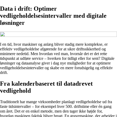
Data i drift: Optimer
vedligeholdelsesintervaller med digitale
løsninger
I en tid, hvor maskiner og anlæg bliver stadig mere komplekse, er
effektiv vedligeholdelse afgørende for at sikre driftssikkerhed og
minimere nedetid. Men hvordan ved man, hvornår det er det rette
tidspunkt at udføre service – hverken for tidligt eller for sent? Digitale
løsninger og dataanalyse giver i dag nye muligheder for at optimere
vedligeholdelsesintervaller og skabe en mere forudsigelig og effektiv
drift.
Fra kalenderbaseret til datadrevet
vedligehold
Traditionelt har mange virksomheder planlagt vedligeholdelse ud fra
faste tidsintervaller – for eksempel hver 500. driftstime eller én gang
om året. Det er en enkel metode, men den tager ikke højde for,
hvordan maskinen faktisk bliver brugt. En gravemaskine, der arbejder i