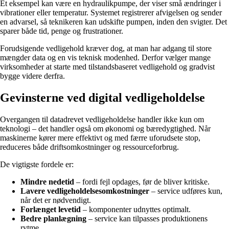
Et eksempel kan være en hydraulikpumpe, der viser små ændringer i
vibrationer eller temperatur. Systemet registrerer afvigelsen og sender
en advarsel, så teknikeren kan udskifte pumpen, inden den svigter. Det
sparer både tid, penge og frustrationer.
Forudsigende vedligehold kræver dog, at man har adgang til store
mængder data og en vis teknisk modenhed. Derfor vælger mange
virksomheder at starte med tilstandsbaseret vedligehold og gradvist
bygge videre derfra.
Gevinsterne ved digital vedligeholdelse
Overgangen til datadrevet vedligeholdelse handler ikke kun om
teknologi – det handler også om økonomi og bæredygtighed. Når
maskinerne kører mere effektivt og med færre uforudsete stop,
reduceres både driftsomkostninger og ressourceforbrug.
De vigtigste fordele er:
Mindre nedetid
– fordi fejl opdages, før de bliver kritiske.
Lavere vedligeholdelsesomkostninger
– service udføres kun,
når det er nødvendigt.
Forlænget levetid
– komponenter udnyttes optimalt.
Bedre planlægning
– service kan tilpasses produktionens
rytme.