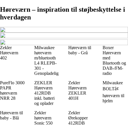
Høreværn – inspiration til støjbeskyttelse i
hverdagen
Zekler
Milwaukee
Høreværn til
Boxer
Høreværn
høreværn
baby - Grå
Høreværn
402
m/bluetooth
med
L4 RLEPB-
Bluetooth og
301 -
DAB-/FM-
Genopladelig
radio
PureFlo 3000
ZEKLER
Zekler
Milwaukee
PAPR
Høreværn
Høreværn
BOLTâ¢
høreværn
412RDB
ZEKLER
høreværn til
NRR 28
inkl. batteri
401H
hjelm
og oplader
Høreværn til
Zekler
Zekler
baby - Blå
høreværn
Ørekopper
Sonic 550
412RDB