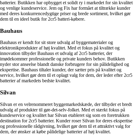
batterier. Butikken har opbygget et solidt ry i markedet for sin kvalitet
og venlige kundeservice. Jem og Fix har formået at tiltrække kunder
med deres konkurrencedygtige priser og brede sortiment, hvilket gør
dem til en ideel butik for 2cr5 batteri-købere.
Bauhaus
Bauhaus er kendt for sit store udvalg af byggematerialer og
elektronikprodukter af høj kvalitet. Med et fokus på kvalitet og
innovation tilbyder Bauhaus et udvalg af 2cr5 batterier, der
imødekommer professionelle og private kunders behov. Butikken
nyder stor anseelse blandt danske forbrugere for sin pålidelighed og
ekspertise. Bauhaus tiltaler kunder, der sætter pris på kvalitet og
service, hvilket gør dem til et oplagt valg for dem, der leder efter 2cr5
batterier af markedets bedste kvalitet.
Silvan
Silvan er en velrenommeret byggemarkedskæde, der tilbyder et bredt
udvalg af produkter til gør-det-selv-folket. Med et stærkt fokus på
kundeservice og kvalitet har Silvan etableret sig som en foretrukken
destination for 2cr5 batterier. Kunder roser Silvan for deres ekspertise
og professionelle rådgivning, hvilket gør dem til et attraktivt valg for
dem, der ønsker at købe pålidelige batterier af høj kvalitet.