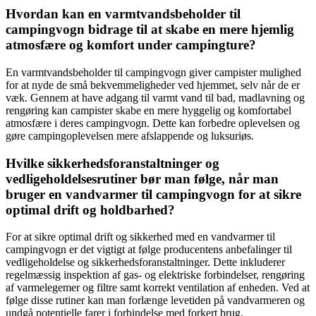
Hvordan kan en varmtvandsbeholder til
campingvogn bidrage til at skabe en mere hjemlig
atmosfære og komfort under campingture?
En varmtvandsbeholder til campingvogn giver campister mulighed
for at nyde de små bekvemmeligheder ved hjemmet, selv når de er
væk. Gennem at have adgang til varmt vand til bad, madlavning og
rengøring kan campister skabe en mere hyggelig og komfortabel
atmosfære i deres campingvogn. Dette kan forbedre oplevelsen og
gøre campingoplevelsen mere afslappende og luksuriøs.
Hvilke sikkerhedsforanstaltninger og
vedligeholdelsesrutiner bør man følge, når man
bruger en vandvarmer til campingvogn for at sikre
optimal drift og holdbarhed?
For at sikre optimal drift og sikkerhed med en vandvarmer til
campingvogn er det vigtigt at følge producentens anbefalinger til
vedligeholdelse og sikkerhedsforanstaltninger. Dette inkluderer
regelmæssig inspektion af gas- og elektriske forbindelser, rengøring
af varmelegemer og filtre samt korrekt ventilation af enheden. Ved at
følge disse rutiner kan man forlænge levetiden på vandvarmeren og
undgå potentielle farer i forbindelse med forkert brug.