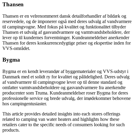
Thansen
Thansen er en velrenommeret dansk detailforhandler af bildæk og
reservedele, og de imponerer også med deres udvalg af vandvarmere
til campingvogne. Med fokus på kvalitet og funktionalitet tilbyder
Thansen et udvalg af gasvandvarmere og varmtvandsbeholdere, der
lever op til kundernes forventninger. Kundeanmeldelser anerkender
Thansen for deres konkurrencedygtige priser og ekspertise inden for
VVS-området.
Bygma
Bygma er en kendt leverandør af byggematerialer og VVS-udstyr i
Danmark med et solidt ry for kvalitet og pålidelighed. Deres udvalg
af vandvarmere til campingvogne lever op til denne standard og
omfatter varmtvandsbeholdere og gasvandvarmere fra anerkendte
producenter som Truma. Kundeanmeldelser roser Bygma for deres
professionelle service og brede udvalg, der imødekommer behovene
hos campingentusiaster.
This article provides detailed insights into each stores offerings
related to camping van water heaters and highlights how these
retailers cater to the specific needs of consumers looking for such
products.