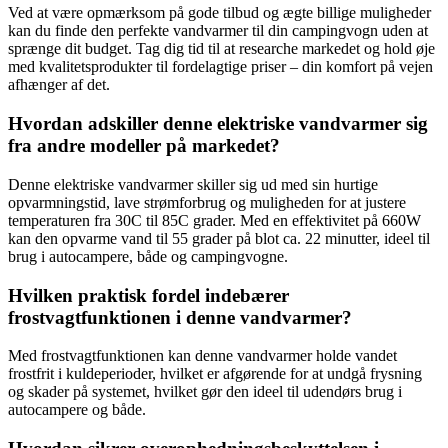
Ved at være opmærksom på gode tilbud og ægte billige muligheder
kan du finde den perfekte vandvarmer til din campingvogn uden at
sprænge dit budget. Tag dig tid til at researche markedet og hold øje
med kvalitetsprodukter til fordelagtige priser – din komfort på vejen
afhænger af det.
Hvordan adskiller denne elektriske vandvarmer sig
fra andre modeller på markedet?
Denne elektriske vandvarmer skiller sig ud med sin hurtige
opvarmningstid, lave strømforbrug og muligheden for at justere
temperaturen fra 30C til 85C grader. Med en effektivitet på 660W
kan den opvarme vand til 55 grader på blot ca. 22 minutter, ideel til
brug i autocampere, både og campingvogne.
Hvilken praktisk fordel indebærer
frostvagtfunktionen i denne vandvarmer?
Med frostvagtfunktionen kan denne vandvarmer holde vandet
frostfrit i kuldeperioder, hvilket er afgørende for at undgå frysning
og skader på systemet, hvilket gør den ideel til udendørs brug i
autocampere og både.