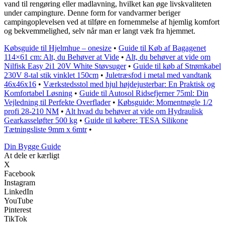
vand til rengøring eller madlavning, hvilket kan øge livskvaliteten
under campingture. Denne form for vandvarmer beriger
campingoplevelsen ved at tilføre en fornemmelse af hjemlig komfort
og bekvemmelighed, selv når man er langt væk fra hjemmet.
Købsguide til Hjelmhue – onesize
•
Guide til Køb af Bagagenet
114×61 cm: Alt, du Behøver at Vide
•
Alt, du behøver at vide om
Nilfisk Easy 2i1 20V White Støvsuger
•
Guide til køb af Strømkabel
230V 8-tal stik vinklet 150cm
•
Juletræsfod i metal med vandtank
46x46x16
•
Værkstedsstol med hjul højdejusterbar: En Praktisk og
Komfortabel Løsning
•
Guide til Autosol Ridsefjerner 75ml: Din
Vejledning til Perfekte Overflader
•
Købsguide: Momentnøgle 1/2
profi 28-210 NM
•
Alt hvad du behøver at vide om Hydraulisk
Gearkasseløfter 500 kg
•
Guide til købere: TESA Silikone
Tætningsliste 9mm x 6mtr
•
Din Bygge Guide
At dele er kærligt
X
Facebook
Instagram
LinkedIn
YouTube
Pinterest
TikTok