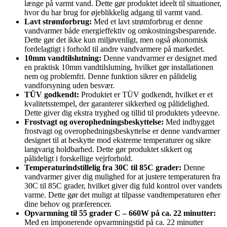
længe på varmt vand. Dette gør produktet ideelt til situationer,
hvor du har brug for øjeblikkelig adgang til varmt vand.
Lavt strømforbrug:
Med et lavt strømforbrug er denne
vandvarmer både energieffektiv og omkostningsbesparende.
Dette gør det ikke kun miljøvenligt, men også økonomisk
fordelagtigt i forhold til andre vandvarmere på markedet.
10mm vandtilslutning:
Denne vandvarmer er designet med
en praktisk 10mm vandtilslutning, hvilket gør installationen
nem og problemfri. Denne funktion sikrer en pålidelig
vandforsyning uden besvær.
TÜV godkendt:
Produktet er TÜV godkendt, hvilket er et
kvalitetsstempel, der garanterer sikkerhed og pålidelighed.
Dette giver dig ekstra tryghed og tillid til produktets ydeevne.
Frostvagt og overophedningsbeskyttelse:
Med indbygget
frostvagt og overophedningsbeskyttelse er denne vandvarmer
designet til at beskytte mod ekstreme temperaturer og sikre
langvarig holdbarhed. Dette gør produktet sikkert og
pålideligt i forskellige vejrforhold.
Temperaturindstillelig fra 30C til 85C grader:
Denne
vandvarmer giver dig mulighed for at justere temperaturen fra
30C til 85C grader, hvilket giver dig fuld kontrol over vandets
varme. Dette gør det muligt at tilpasse vandtemperaturen efter
dine behov og præferencer.
Opvarmning til 55 grader C – 660W på ca. 22 minutter:
Med en imponerende opvarmningstid på ca. 22 minutter