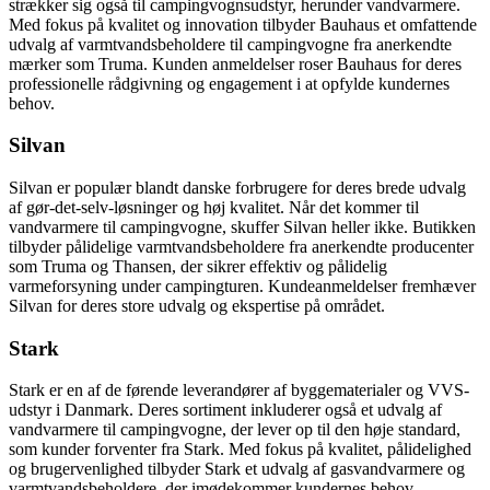
strækker sig også til campingvognsudstyr, herunder vandvarmere.
Med fokus på kvalitet og innovation tilbyder Bauhaus et omfattende
udvalg af varmtvandsbeholdere til campingvogne fra anerkendte
mærker som Truma. Kunden anmeldelser roser Bauhaus for deres
professionelle rådgivning og engagement i at opfylde kundernes
behov.
Silvan
Silvan er populær blandt danske forbrugere for deres brede udvalg
af gør-det-selv-løsninger og høj kvalitet. Når det kommer til
vandvarmere til campingvogne, skuffer Silvan heller ikke. Butikken
tilbyder pålidelige varmtvandsbeholdere fra anerkendte producenter
som Truma og Thansen, der sikrer effektiv og pålidelig
varmeforsyning under campingturen. Kundeanmeldelser fremhæver
Silvan for deres store udvalg og ekspertise på området.
Stark
Stark er en af de førende leverandører af byggematerialer og VVS-
udstyr i Danmark. Deres sortiment inkluderer også et udvalg af
vandvarmere til campingvogne, der lever op til den høje standard,
som kunder forventer fra Stark. Med fokus på kvalitet, pålidelighed
og brugervenlighed tilbyder Stark et udvalg af gasvandvarmere og
varmtvandsbeholdere, der imødekommer kundernes behov.