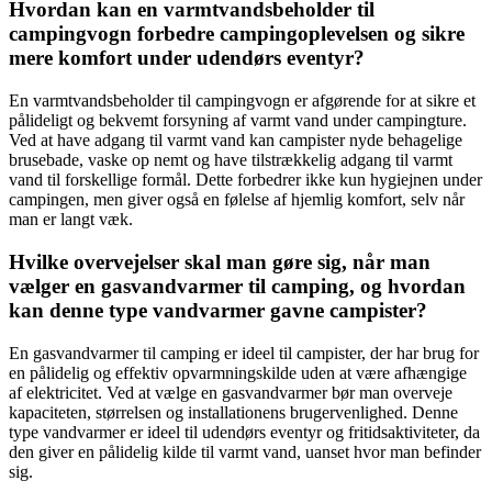
Hvordan kan en varmtvandsbeholder til
campingvogn forbedre campingoplevelsen og sikre
mere komfort under udendørs eventyr?
En varmtvandsbeholder til campingvogn er afgørende for at sikre et
pålideligt og bekvemt forsyning af varmt vand under campingture.
Ved at have adgang til varmt vand kan campister nyde behagelige
brusebade, vaske op nemt og have tilstrækkelig adgang til varmt
vand til forskellige formål. Dette forbedrer ikke kun hygiejnen under
campingen, men giver også en følelse af hjemlig komfort, selv når
man er langt væk.
Hvilke overvejelser skal man gøre sig, når man
vælger en gasvandvarmer til camping, og hvordan
kan denne type vandvarmer gavne campister?
En gasvandvarmer til camping er ideel til campister, der har brug for
en pålidelig og effektiv opvarmningskilde uden at være afhængige
af elektricitet. Ved at vælge en gasvandvarmer bør man overveje
kapaciteten, størrelsen og installationens brugervenlighed. Denne
type vandvarmer er ideel til udendørs eventyr og fritidsaktiviteter, da
den giver en pålidelig kilde til varmt vand, uanset hvor man befinder
sig.