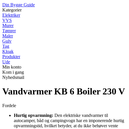
Din Bygge Guide
Kategorier
Elektriker
VVS
Murer
Tømrer
Maler
Gulv
Tag
Kloak
Produkter
Ude
Min konto
Kom i gang
Nyhedsmail
Vandvarmer KB 6 Boiler 230 V
Fordele
Hurtig opvarmning:
Den elektriske vandvarmer til
autocamper, båd og campingvogn har en imponerende hurtig
opvarmningstid, hvilket betyder, at du ikke behøver vente