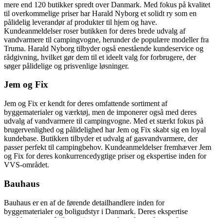
mere end 120 butikker spredt over Danmark. Med fokus på kvalitet
til overkommelige priser har Harald Nyborg et solidt ry som en
pålidelig leverandør af produkter til hjem og have.
Kundeanmeldelser roser butikken for deres brede udvalg af
vandvarmere til campingvogne, herunder de populære modeller fra
Truma. Harald Nyborg tilbyder også enestående kundeservice og
rådgivning, hvilket gør dem til et ideelt valg for forbrugere, der
søger pålidelige og prisvenlige løsninger.
Jem og Fix
Jem og Fix er kendt for deres omfattende sortiment af
byggematerialer og værktøj, men de imponerer også med deres
udvalg af vandvarmere til campingvogne. Med et stærkt fokus på
brugervenlighed og pålidelighed har Jem og Fix skabt sig en loyal
kundebase. Butikken tilbyder et udvalg af gasvandvarmere, der
passer perfekt til campingbehov. Kundeanmeldelser fremhæver Jem
og Fix for deres konkurrencedygtige priser og ekspertise inden for
VVS-området.
Bauhaus
Bauhaus er en af de førende detailhandlere inden for
byggematerialer og boligudstyr i Danmark. Deres ekspertise