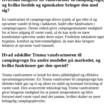
og hvilke fordele og egenskaber bringer den med
sig?
En vandvarmer til campingvogn drives typisk af gas eller el og
opvarmer vandet til brug i køkkenet, badet eller håndvasken i
campingvognen. Denne enhed giver campingentusiaster mulighed
for at have adgang til varmt vand, så de kan nyde en mere
komfortabel oplevelse under deres rejser. Fordelene inkluderer øget
hygiejne, komfort og bekvemmelighed, da man ikke længere
behøver at opvarme vand manuelt.
Hvad adskiller Truma vandvarmeren til
campingvogn fra andre modeller på markedet, og
hvilke funktioner gør den speciel?
Truma vandvarmere er kendt for deres pålidelighed og effektive
opvarmningssystemer. En Truma vandvarmer til campingvogn kan
tilsluttes både gas og el og sikrer en stabil og konstant forsyning af
varmt vand. Den avancerede teknologi bag Truma vandvarmere
giver brugerne mulighed for at justere temperaturen og blive
forsynet med varmt vand med det samme, hvilket skaber en mere
behagelig campingoplevelse.