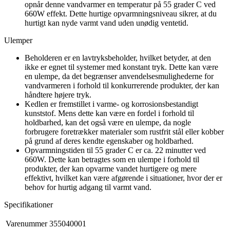
opnår denne vandvarmer en temperatur på 55 grader C ved
660W effekt. Dette hurtige opvarmningsniveau sikrer, at du
hurtigt kan nyde varmt vand uden unødig ventetid.
Ulemper
Beholderen er en lavtryksbeholder, hvilket betyder, at den
ikke er egnet til systemer med konstant tryk. Dette kan være
en ulempe, da det begrænser anvendelsesmulighederne for
vandvarmeren i forhold til konkurrerende produkter, der kan
håndtere højere tryk.
Kedlen er fremstillet i varme- og korrosionsbestandigt
kunststof. Mens dette kan være en fordel i forhold til
holdbarhed, kan det også være en ulempe, da nogle
forbrugere foretrækker materialer som rustfrit stål eller kobber
på grund af deres kendte egenskaber og holdbarhed.
Opvarmningstiden til 55 grader C er ca. 22 minutter ved
660W. Dette kan betragtes som en ulempe i forhold til
produkter, der kan opvarme vandet hurtigere og mere
effektivt, hvilket kan være afgørende i situationer, hvor der er
behov for hurtig adgang til varmt vand.
Specifikationer
Varenummer
355040001