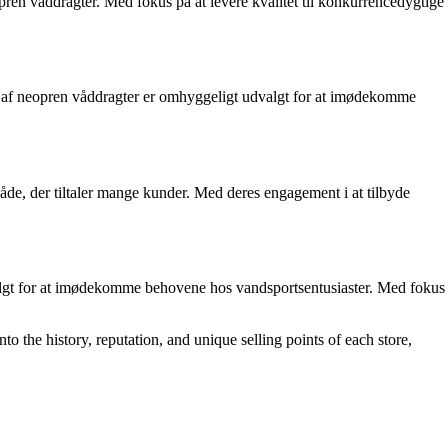
ren våddragter. Med fokus på at levere kvalitet til konkurrencedygtige
g af neopren våddragter er omhyggeligt udvalgt for at imødekomme
åde, der tiltaler mange kunder. Med deres engagement i at tilbyde
valgt for at imødekomme behovene hos vandsportsentusiaster. Med fokus
to the history, reputation, and unique selling points of each store,