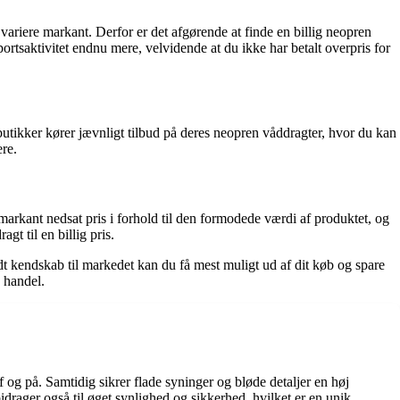
ariere markant. Derfor er det afgørende at finde en billig neopren
rtsaktivitet endnu mere, velvidende at du ikke har betalt overpris for
butikker kører jævnligt tilbud på deres neopren våddragter, hvor du kan
re.
n markant nedsat pris i forhold til den formodede værdi af produktet, og
t til en billig pris.
t kendskab til markedet kan du få mest muligt ud af dit køb og spare
d handel.
og på. Samtidig sikrer flade syninger og bløde detaljer en høj
drager også til øget synlighed og sikkerhed, hvilket er en unik