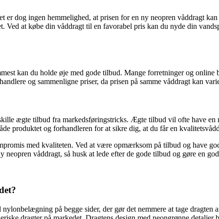
t er dog ingen hemmelighed, at prisen for en ny neopren våddragt kan v
. Ved at købe din våddragt til en favorabel pris kan du nyde din vandspo
remmest kan du holde øje med gode tilbud. Mange forretninger og online 
rhandlere og sammenligne priser, da prisen på samme våddragt kan varie
dskille ægte tilbud fra markedsføringstricks. Ægte tilbud vil ofte have e
 produktet og forhandleren for at sikre dig, at du får en kvalitetsvåddrag
 kompromis med kvaliteten. Ved at være opmærksom på tilbud og have god
 ny neopren våddragt, så husk at lede efter de gode tilbud og gøre en go
det?
nylonbelægning på begge sider, der gør det nemmere at tage dragten af 
eneriske dragter på markedet. Dragtens design med neongrønne detaljer bi