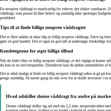
En neopren våddragt er uundværlig for enhver, der elsker vandsport. De
våddragt, som passer til dine behov og samtidig ikke sprænger budgettet
produktet.
Tips til at finde billige neopren våddragter
Der er flere måder at sikre dig en billig neopren våddragt. Først og f
gøre en god handel. Det er også en god idé at undersøge forskellige fo
Kendetegnene for ægte billige tilbud
Når du leder efter en billig neopren våddragt, er det vigtigt at kunne a
du kan se en reel besparelse. Derudover kan du tjekke anmeldelser af både
Det er altså muligt at finde en billig neopren våddragt uden at gå på
penge samtidig. Så næste gang du står over for at skulle investere i en
Hvad adskiller denne våddragt fra andre på marke
Denne våddragt skiller sig ud med sin 2,2 mm. neoprenkvalitet med 
komfort under brug, hvilket er en fordel i forhold til andre mere g