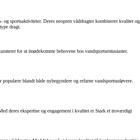
- og sportsaktiviteter. Deres neopren våddragter kombinerer kvalitet og
type dragt.
 kurateret for at imødekomme behovene hos vandsportsentusiaster.
er er populære blandt både nybegyndere og erfarne vandsportsudøvere.
Med deres ekspertise og engagement i kvalitet er Stark et troværdigt