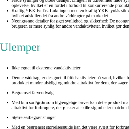
Flade syninger og bløde detaljer: Dragten er udført med flade syn
oplevelse, hvilket er en fordel i forhold til konkurrerende produkt
Kraftig YKK lynlås: Lukningen med en kraftig YKK lynlås sikrer på
hvilket adskiller det fra andre våddragter på markedet.
Neongrønne detaljer for øget synlighed og sikkerhed: De neongrønn
brugeren er mere synlig for andre vandaktiviteter, hvilket gør den
Ulemper
Ikke egnet til ekstreme vandaktiviteter
Denne våddragt er designet til fritidsaktiviteter på vand, hvilke
produktet mindre alsidigt og mindre attraktivt for dem, der søger 
Begrænset farveudvalg
Med kun sort/grøn som tilgængelige farver kan dette produkt mang
attraktivt for forbrugere, der ønsker at skille sig ud eller matche 
Størrelsesbegrænsninger
Med en begrænset størrelsesguide kan det være svært for forbruge