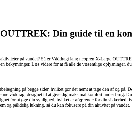
OUTTREK: Din guide til en komfo
itidsaktiviteter på vandet? Så er Våddragt lang neopren X-Large OUTTRE
uden bekymringer. Læs videre for at få alle de væsentlige oplysninger, du
elægning på begge sider, hvilket gør det nemt at tage den af og på. Det
enne våddragt designet til at give dig maksimal komfort under brug. Du 
ignet for at øge din synlighed, hvilket er afgørende for din sikkerhed, 
m og pålidelig lukning, så du kan fokusere på din aktivitet på vandet.