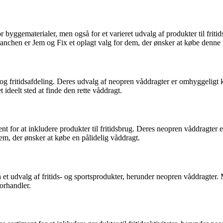
ggematerialer, men også for et varieret udvalg af produkter til fritids
branchen er Jem og Fix et oplagt valg for dem, der ønsker at købe denne 
og fritidsafdeling. Deres udvalg af neopren våddragter er omhyggeligt
 ideelt sted at finde den rette våddragt.
ent for at inkludere produkter til fritidsbrug. Deres neopren våddragt
dem, der ønsker at købe en pålidelig våddragt.
 et udvalg af fritids- og sportsprodukter, herunder neopren våddragter. 
forhandler.