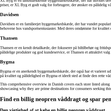
XL Byg er en landsdækkende byggemarkedskæde, der har udvidet deres sor
priser, er XL Byg et godt valg for forbrugere, der ønsker en pålidelig vå
Davidsen
Davidsen er en familieejet byggemarkedskæde, der har vundet populari
behovene hos vandsportsentusiaster. Med deres omdømme for kvalitet og 
Thansen
Thansen er en kendt detailkæde, der fokuserer på biltilbehør og fritids
pålidelige produkter og god kundeservice, er Thansen et attraktivt valg 
Bygma
Bygma er en anerkendt byggemarkedskæde, der også har et varieret udv
på kvalitet og pålidelighed er Bygma et ideelt sted at finde den rette vå
This comprehensive overview in Danish covers each store listed along wit
showcasing why they are prime destinations for consumers seeking this
Find en billig neopren våddragt og spar pen
Den vigtighed af at købe en billig neopren våddragt