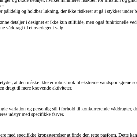
inger og bløde detaljer, hvilket minimerer risikoen for irritation og gn
er.
lidelig og holdbar lukning, der ikke risikerer at gå i stykker under bru
e detaljer i designet er ikke kun stilfulde, men også funktionelle ved 
ne våddragt til et overlegent valg.
t betyder, at den måske ikke er robust nok til ekstreme vandsportsgrene 
en dragt til mere krævende aktiviteter.
le variation og personlig stil i forhold til konkurrerende våddragter, d
deres udstyr med specifikke farver.
re med specifikke kropsstørrelser at finde den rette pasform. Dette kan 