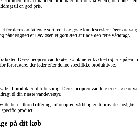
timent for at inkludere produkter til fritidsaktiviteter, herunder neop
ddragt til en god pris.
tet for deres omfattende sortiment og gode kundeservice. Deres udval
pålidelighed er Davidsen et godt sted at finde den rette våddragt.
produkter. Deres neopren våddragter kombinerer kvalitet og pris på en m
for forbrugere, der leder efter denne specifikke produkttype.
alg af produkter til fritidsbrug. Deres neopren våddragter er nøje ud
ddragt til din næste vandeventyr.
h their tailored offerings of neopren våddragter. It provides insights in
 specific product.
ge på dit køb