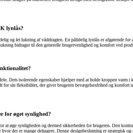
KK lynlås?
delig og let lukning af våddragten. En pålidelig lynlås er afgørende for 
v lukning bidrager til den generelle brugervenlighed og komfort ved prod
nktionalitet?
ele. Dets isolerende egenskaber hjælper med at holde kroppen varm i køli
t for sin fleksibilitet, der giver brugeren bevægelsesfrihed og komfort und
r for øget synlighed?
or at øge synligheden og dermed sikkerheden for brugeren. Den kontrastfa
ller hvor der er mange deltagere. Denne designbeslutning er strategisk og