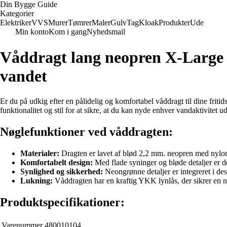
Din Bygge Guide
Kategorier
Elektriker
VVS
Murer
Tømrer
Maler
Gulv
Tag
Kloak
Produkter
Ude
Min konto
Kom i gang
Nyhedsmail
Våddragt lang neopren X-Large 
vandet
Er du på udkig efter en pålidelig og komfortabel våddragt til dine fr
funktionalitet og stil for at sikre, at du kan nyde enhver vandaktivitet 
Nøglefunktioner ved våddragten:
Materialer:
Dragten er lavet af blød 2,2 mm. neopren med nylonb
Komfortabelt design:
Med flade syninger og bløde detaljer er d
Synlighed og sikkerhed:
Neongrønne detaljer er integreret i des
Lukning:
Våddragten har en kraftig YKK lynlås, der sikrer en ne
Produktspecifikationer:
Varenummer
480010104