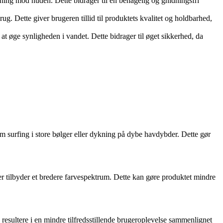
idning mod huden. Dette bidrager til en behagelig og gnidningsfri
g. Dette giver brugeren tillid til produktets kvalitet og holdbarhed,
at øge synligheden i vandet. Dette bidrager til øget sikkerhed, da
som surfing i store bølger eller dykning på dybe havdybder. Dette gør
er tilbyder et bredere farvespektrum. Dette kan gøre produktet mindre
resultere i en mindre tilfredsstillende brugeroplevelse sammenlignet