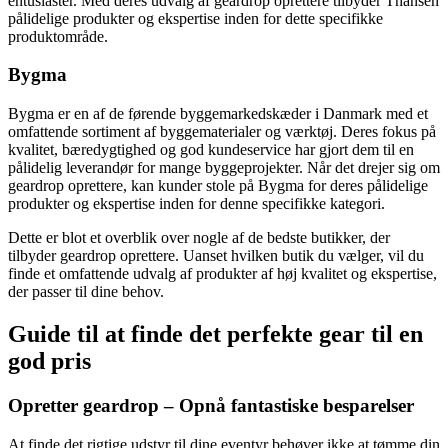
entusiaster. Med deres udvalg af geardrop oprettere tilbyder Thansen
pålidelige produkter og ekspertise inden for dette specifikke
produktområde.
Bygma
Bygma er en af de førende byggemarkedskæder i Danmark med et
omfattende sortiment af byggematerialer og værktøj. Deres fokus på
kvalitet, bæredygtighed og god kundeservice har gjort dem til en
pålidelig leverandør for mange byggeprojekter. Når det drejer sig om
geardrop oprettere, kan kunder stole på Bygma for deres pålidelige
produkter og ekspertise inden for denne specifikke kategori.
Dette er blot et overblik over nogle af de bedste butikker, der
tilbyder geardrop oprettere. Uanset hvilken butik du vælger, vil du
finde et omfattende udvalg af produkter af høj kvalitet og ekspertise,
der passer til dine behov.
Guide til at finde det perfekte gear til en
god pris
Opretter geardrop – Opnå fantastiske besparelser
At finde det rigtige udstyr til dine eventyr behøver ikke at tømme din