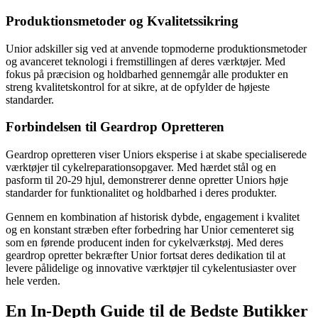
Produktionsmetoder og Kvalitetssikring
Unior adskiller sig ved at anvende topmoderne produktionsmetoder
og avanceret teknologi i fremstillingen af deres værktøjer. Med
fokus på præcision og holdbarhed gennemgår alle produkter en
streng kvalitetskontrol for at sikre, at de opfylder de højeste
standarder.
Forbindelsen til Geardrop Opretteren
Geardrop opretteren viser Uniors eksperise i at skabe specialiserede
værktøjer til cykelreparationsopgaver. Med hærdet stål og en
pasform til 20-29 hjul, demonstrerer denne opretter Uniors høje
standarder for funktionalitet og holdbarhed i deres produkter.
Gennem en kombination af historisk dybde, engagement i kvalitet
og en konstant stræben efter forbedring har Unior cementeret sig
som en førende producent inden for cykelværkstøj. Med deres
geardrop opretter bekræfter Unior fortsat deres dedikation til at
levere pålidelige og innovative værktøjer til cykelentusiaster over
hele verden.
En In-Depth Guide til de Bedste Butikker