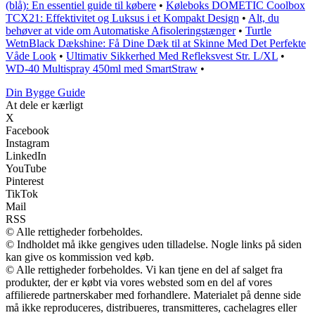
(blå): En essentiel guide til købere
•
Køleboks DOMETIC Coolbox
TCX21: Effektivitet og Luksus i et Kompakt Design
•
Alt, du
behøver at vide om Automatiske Afisoleringstænger
•
Turtle
WetnBlack Dækshine: Få Dine Dæk til at Skinne Med Det Perfekte
Våde Look
•
Ultimativ Sikkerhed Med Refleksvest Str. L/XL
•
WD-40 Multispray 450ml med SmartStraw
•
Din Bygge Guide
At dele er kærligt
X
Facebook
Instagram
LinkedIn
YouTube
Pinterest
TikTok
Mail
RSS
© Alle rettigheder forbeholdes.
© Indholdet må ikke gengives uden tilladelse. Nogle links på siden
kan give os kommission ved køb.
© Alle rettigheder forbeholdes. Vi kan tjene en del af salget fra
produkter, der er købt via vores websted som en del af vores
affilierede partnerskaber med forhandlere. Materialet på denne side
må ikke reproduceres, distribueres, transmitteres, cachelagres eller