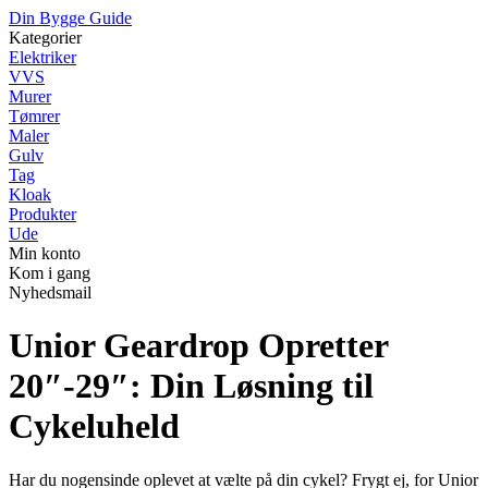
Din Bygge Guide
Kategorier
Elektriker
VVS
Murer
Tømrer
Maler
Gulv
Tag
Kloak
Produkter
Ude
Min konto
Kom i gang
Nyhedsmail
Unior Geardrop Opretter
20″-29″: Din Løsning til
Cykeluheld
Har du nogensinde oplevet at vælte på din cykel? Frygt ej, for Unior