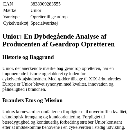
EAN
3838909283555
Mærke
Unior
Varetype
Opretter til geardrop
Cykelværktøj
Specialværktøj
Unior: En Dybdegående Analyse af
Producenten af Geardrop Opretteren
Historie og Baggrund
Unior, det anerkendte mærke bag geardrop opretteren, har en
imponerende historie og etableret ry inden for
cykelværktøjsindustrien. Med rødder tilbage til XIX århundredes
Europe er Unior blevet synonym med kvalitet, innovation og
pålidelighed i branchen.
Brandets Etos og Mission
Uniors kerneværdier omfatter en forpligtelse til uovertruffen kvalitet,
teknologisk fremgang og kundeorientering. Forpligtet til
bæredygtighed og kontinuerlig forbedring stræber Unior konstant
efter at imødekomme behovene i en cykelverden i stadig udvikling.