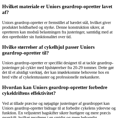
Hvilket materiale er Uniors geardrop-opretter lavet
af?
Uniors geardrop-opretter er fremstillet af hærdet stål, hvilket giver
produktet holdbarhed og styrke. Denne konstruktion sikrer, at
opretteren kan modstå belastningen fra justeringer, samtidig med at
den opretholder sin funktionalitet over tid.
Hvilke størrelser af cykelhjul passer Uniors
geardrop-opretter til?
Uniors geardrop-opretter er specifikt designet til at tackle geardrop-
justeringer på cykler med hjulstørrelser fra 20-29 tommer. Dette gør
det til et alsidigt værktøj, der kan imødekomme behovene hos en
bred vifte af cykelentusiaster og professionelle mekanikere.
Hvordan kan Uniors geardrop-opretter forbedre
cykeldriftens effektivitet?
Ved at tillade præcise og nøjagtige justeringer af geardroppet kan
Uniors geardrop-opretter bidrage til at forbedre cykelens ydeevne og
funktion. En veljusteret bagskifter sikrer hurtigere og mere præcis
gearskift, hvilket resulterer i en smidig og mere behagelig