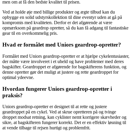
men om at få den bedste kvalitet til prisen.
Ved at holde øje med billige produkter og ægte tilbud kan du
opbygge en solid udstyrskollektion til dine eventyr uden at gå på
kompromis med kvaliteten. Derfor er det afgørende at være
opmærksom på geardrop opretter, så du kan få adgang til fantastiske
gear til en overkommelig pris.
Hvad er formålet med Uniors geardrop-opretter?
Formålet med Uniors geardrop-opretter er at hjælpe cykelentusiaster,
der måtte være involveret i et uheld og have problemer med deres
bagskifter. Geardroppet er afgørende for bagskifterens funktion, og
denne opretter gør det muligt at justere og rette geardroppet for
optimal ydeevne.
Hvordan fungerer Uniors geardrop-opretter i
praksis?
Uniors geardrop-opretter er designet til at rette og justere
geardroppet på en cykel. Ved at skrue opretteren på og tvinge
droppet modsat retning, kan cyklister nemt korrigere skævheder og
sikre, at bagskifteren fungerer korrekt. Det er en effektiv løsning til
at vende tilbage til rejsen hurtigt og problemfrit.