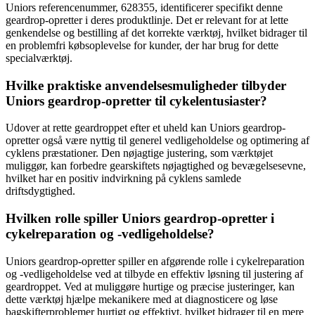
Uniors referencenummer, 628355, identificerer specifikt denne
geardrop-opretter i deres produktlinje. Det er relevant for at lette
genkendelse og bestilling af det korrekte værktøj, hvilket bidrager til
en problemfri købsoplevelse for kunder, der har brug for dette
specialværktøj.
Hvilke praktiske anvendelsesmuligheder tilbyder
Uniors geardrop-opretter til cykelentusiaster?
Udover at rette geardroppet efter et uheld kan Uniors geardrop-
opretter også være nyttig til generel vedligeholdelse og optimering af
cyklens præstationer. Den nøjagtige justering, som værktøjet
muliggør, kan forbedre gearskiftets nøjagtighed og bevægelsesevne,
hvilket har en positiv indvirkning på cyklens samlede
driftsdygtighed.
Hvilken rolle spiller Uniors geardrop-opretter i
cykelreparation og -vedligeholdelse?
Uniors geardrop-opretter spiller en afgørende rolle i cykelreparation
og -vedligeholdelse ved at tilbyde en effektiv løsning til justering af
geardroppet. Ved at muliggøre hurtige og præcise justeringer, kan
dette værktøj hjælpe mekanikere med at diagnosticere og løse
bagskifterproblemer hurtigt og effektivt, hvilket bidrager til en mere