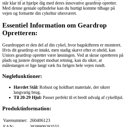
står klar til at hjælpe dig med deres innovative geardrop opretter.
Med denne geniale opfindelse kan du hurtigt komme tilbage på
vejen og fortsætte din cykeltur ubesværet.
Essentiel Information om Geardrop
Opretteren:
Geardroppet er den del af din cykel, hvor bagskifteren er monteret.
Hvis dit geardrop er intakt, men stadig skævt efter et uheld, kan
Uniors geardrop opretter være løsningen. Ved at skrue opretteren på
plads og justere droppet modsat retning, kan du sikre, at
målestangen er lige langt væk fra fælgen hele vejen rundt.
Nøglefunktioner:
Hærdet Stål:
Robust og holdbart materiale, der sikrer
langvarig brug.
Til 20-29 Hjul:
Passer perfekt til et bredt udvalg af cykelhjul.
Produktinformation:
Varenummer:
260406123
EAN:
3838909283555