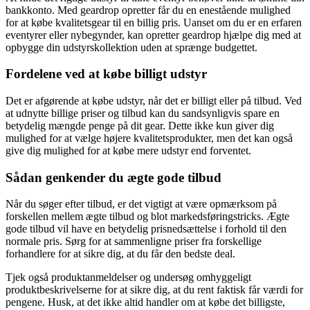
bankkonto. Med geardrop opretter får du en enestående mulighed
for at købe kvalitetsgear til en billig pris. Uanset om du er en erfaren
eventyrer eller nybegynder, kan opretter geardrop hjælpe dig med at
opbygge din udstyrskollektion uden at sprænge budgettet.
Fordelene ved at købe billigt udstyr
Det er afgørende at købe udstyr, når det er billigt eller på tilbud. Ved
at udnytte billige priser og tilbud kan du sandsynligvis spare en
betydelig mængde penge på dit gear. Dette ikke kun giver dig
mulighed for at vælge højere kvalitetsprodukter, men det kan også
give dig mulighed for at købe mere udstyr end forventet.
Sådan genkender du ægte gode tilbud
Når du søger efter tilbud, er det vigtigt at være opmærksom på
forskellen mellem ægte tilbud og blot markedsføringstricks. Ægte
gode tilbud vil have en betydelig prisnedsættelse i forhold til den
normale pris. Sørg for at sammenligne priser fra forskellige
forhandlere for at sikre dig, at du får den bedste deal.
Tjek også produktanmeldelser og undersøg omhyggeligt
produktbeskrivelserne for at sikre dig, at du rent faktisk får værdi for
pengene. Husk, at det ikke altid handler om at købe det billigste,