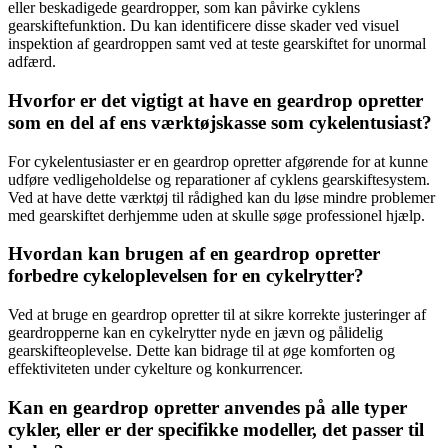
eller beskadigede geardropper, som kan påvirke cyklens
gearskiftefunktion. Du kan identificere disse skader ved visuel
inspektion af geardroppen samt ved at teste gearskiftet for unormal
adfærd.
Hvorfor er det vigtigt at have en geardrop opretter
som en del af ens værktøjskasse som cykelentusiast?
For cykelentusiaster er en geardrop opretter afgørende for at kunne
udføre vedligeholdelse og reparationer af cyklens gearskiftesystem.
Ved at have dette værktøj til rådighed kan du løse mindre problemer
med gearskiftet derhjemme uden at skulle søge professionel hjælp.
Hvordan kan brugen af en geardrop opretter
forbedre cykeloplevelsen for en cykelrytter?
Ved at bruge en geardrop opretter til at sikre korrekte justeringer af
geardropperne kan en cykelrytter nyde en jævn og pålidelig
gearskifteoplevelse. Dette kan bidrage til at øge komforten og
effektiviteten under cykelture og konkurrencer.
Kan en geardrop opretter anvendes på alle typer
cykler, eller er der specifikke modeller, det passer til