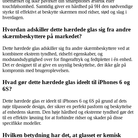
ubemærket og ikke påvirker din smartphones æstetik eller
touchfølsomhed. Samtidig giver en hårdhed på 9H den nødvendige
styrke til effektivt at beskytte skærmen mod ridser, stød og slag i
hverdagen.
Hvordan adskiller dette hærdede glas sig fra andre
skærmbeskyttere på markedet?
Dette hærdede glas adskiller sig fra andre skærmbeskyttere ved at
kombinere ekstrem tyndhed, ridsefri egenskaber, og
modstandsdygtighed over for fingeraftryk og fedtpletter i én enhed.
Det er designet til at give en usynlig beskyttelse, der ikke går på
kompromis med brugeroplevelsen.
Hvad gør dette hærdede glas ideelt til iPhones 6 og
6S?
Dette hærdede glas er ideelt til iPhones 6 og 6S på grund af dets
nøje tilpassede design, der sikrer en perfekt pasform og beskyttelse
af enhedens skærm. Den høje hårdhed og ekstreme tyndhed gør det
til en effektiv løsning for at forhindre ridser og skader på disse
specifikke modeller.
Hvilken betydning har det, at glasset er kemisk