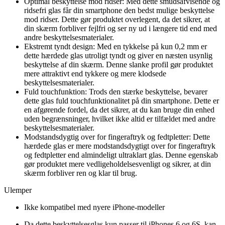
Optimal beskyttelse mod ridser: Med dette smudsafvisende og
ridsefri glas får din smartphone den bedst mulige beskyttelse
mod ridser. Dette gør produktet overlegent, da det sikrer, at
din skærm forbliver fejlfri og ser ny ud i længere tid end med
andre beskyttelsesmaterialer.
Ekstremt tyndt design: Med en tykkelse på kun 0,2 mm er
dette hærdede glas utroligt tyndt og giver en næsten usynlig
beskyttelse af din skærm. Denne slanke profil gør produktet
mere attraktivt end tykkere og mere klodsede
beskyttelsesmaterialer.
Fuld touchfunktion: Trods den stærke beskyttelse, bevarer
dette glas fuld touchfunktionalitet på din smartphone. Dette er
en afgørende fordel, da det sikrer, at du kan bruge din enhed
uden begrænsninger, hvilket ikke altid er tilfældet med andre
beskyttelsesmaterialer.
Modstandsdygtig over for fingeraftryk og fedtpletter: Dette
hærdede glas er mere modstandsdygtigt over for fingeraftryk
og fedtpletter end almindeligt ultraklart glas. Denne egenskab
gør produktet mere vedligeholdelsesvenligt og sikrer, at din
skærm forbliver ren og klar til brug.
Ulemper
Ikke kompatibel med nyere iPhone-modeller
Da dette beskyttelsesglas kun passer til iPhones 6 og 6S, kan