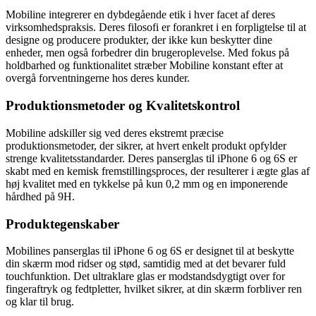
Mobiline integrerer en dybdegående etik i hver facet af deres
virksomhedspraksis. Deres filosofi er forankret i en forpligtelse til at
designe og producere produkter, der ikke kun beskytter dine
enheder, men også forbedrer din brugeroplevelse. Med fokus på
holdbarhed og funktionalitet stræber Mobiline konstant efter at
overgå forventningerne hos deres kunder.
Produktionsmetoder og Kvalitetskontrol
Mobiline adskiller sig ved deres ekstremt præcise
produktionsmetoder, der sikrer, at hvert enkelt produkt opfylder
strenge kvalitetsstandarder. Deres panserglas til iPhone 6 og 6S er
skabt med en kemisk fremstillingsproces, der resulterer i ægte glas af
høj kvalitet med en tykkelse på kun 0,2 mm og en imponerende
hårdhed på 9H.
Produktegenskaber
Mobilines panserglas til iPhone 6 og 6S er designet til at beskytte
din skærm mod ridser og stød, samtidig med at det bevarer fuld
touchfunktion. Det ultraklare glas er modstandsdygtigt over for
fingeraftryk og fedtpletter, hvilket sikrer, at din skærm forbliver ren
og klar til brug.