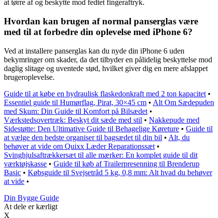
at tørre af og beskytte mod fedtet fingeraftryk.
Hvordan kan brugen af normal panserglas være
med til at forbedre din oplevelse med iPhone 6?
Ved at installere panserglas kan du nyde din iPhone 6 uden
bekymringer om skader, da det tilbyder en pålidelig beskyttelse mod
daglig slitage og uventede stød, hvilket giver dig en mere afslappet
brugeroplevelse.
Guide til at købe en hydraulisk flaskedonkraft med 2 ton kapacitet
•
Essentiel guide til Humørflag, Pirat, 30×45 cm
•
Alt Om Sædepuden
med Skum: Din Guide til Komfort på Bilsædet
•
Værkstedsovertræk: Beskyt dit sæde med stil
•
Nakkepude med
Sidestøtte: Den Ultimative Guide til Behagelige Køreture
•
Guide til
at vælge den bedste organiser til bagsædet til din bil
•
Alt, du
behøver at vide om Quixx Læder Reparationssæt
•
Svinghjulsaftrækkersæt til alle mærker: En komplet guide til dit
værktøjskasse
•
Guide til køb af Trailerpresenning til Brenderup
Basic
•
Købsguide til Svejsetråd 5 kg, 0,8 mm: Alt hvad du behøver
at vide
•
Din Bygge Guide
At dele er kærligt
X