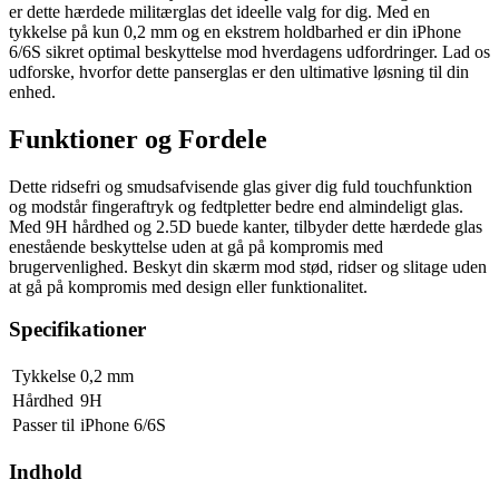
er dette hærdede militærglas det ideelle valg for dig. Med en
tykkelse på kun 0,2 mm og en ekstrem holdbarhed er din iPhone
6/6S sikret optimal beskyttelse mod hverdagens udfordringer. Lad os
udforske, hvorfor dette panserglas er den ultimative løsning til din
enhed.
Funktioner og Fordele
Dette ridsefri og smudsafvisende glas giver dig fuld touchfunktion
og modstår fingeraftryk og fedtpletter bedre end almindeligt glas.
Med 9H hårdhed og 2.5D buede kanter, tilbyder dette hærdede glas
enestående beskyttelse uden at gå på kompromis med
brugervenlighed. Beskyt din skærm mod stød, ridser og slitage uden
at gå på kompromis med design eller funktionalitet.
Specifikationer
Tykkelse
0,2 mm
Hårdhed
9H
Passer til
iPhone 6/6S
Indhold