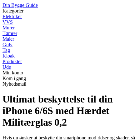
Din Bygge Guide
Kategorier
Elektriker
VVS
Murer
Tømrer
Maler
Gulv
Tag
Kloak
Produkter
Ude
Min konto
Kom i gang
Nyhedsmail
Ultimat beskyttelse til din
iPhone 6/6S med Hærdet
Militærglas 0,2
Hvis du ønsker at beskytte din smartphone mod ridser og skader, så