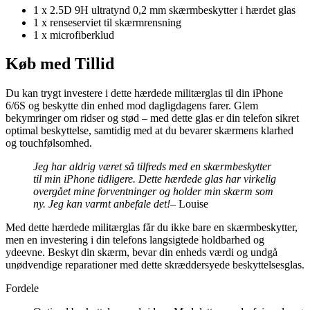
1 x 2.5D 9H ultratynd 0,2 mm skærmbeskytter i hærdet glas
1 x renseserviet til skærmrensning
1 x microfiberklud
Køb med Tillid
Du kan trygt investere i dette hærdede militærglas til din iPhone
6/6S og beskytte din enhed mod dagligdagens farer. Glem
bekymringer om ridser og stød – med dette glas er din telefon sikret
optimal beskyttelse, samtidig med at du bevarer skærmens klarhed
og touchfølsomhed.
Jeg har aldrig været så tilfreds med en skærmbeskytter
til min iPhone tidligere. Dette hærdede glas har virkelig
overgået mine forventninger og holder min skærm som
ny. Jeg kan varmt anbefale det!
– Louise
Med dette hærdede militærglas får du ikke bare en skærmbeskytter,
men en investering i din telefons langsigtede holdbarhed og
ydeevne. Beskyt din skærm, bevar din enheds værdi og undgå
unødvendige reparationer med dette skræddersyede beskyttelsesglas.
Fordele