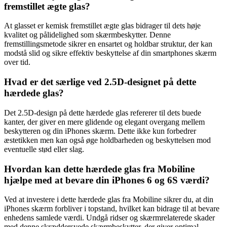
fremstillet ægte glas?
At glasset er kemisk fremstillet ægte glas bidrager til dets høje
kvalitet og pålidelighed som skærmbeskytter. Denne
fremstillingsmetode sikrer en ensartet og holdbar struktur, der kan
modstå slid og sikre effektiv beskyttelse af din smartphones skærm
over tid.
Hvad er det særlige ved 2.5D-designet på dette
hærdede glas?
Det 2.5D-design på dette hærdede glas refererer til dets buede
kanter, der giver en mere glidende og elegant overgang mellem
beskytteren og din iPhones skærm. Dette ikke kun forbedrer
æstetikken men kan også øge holdbarheden og beskyttelsen mod
eventuelle stød eller slag.
Hvordan kan dette hærdede glas fra Mobiline
hjælpe med at bevare din iPhones 6 og 6S værdi?
Ved at investere i dette hærdede glas fra Mobiline sikrer du, at din
iPhones skærm forbliver i topstand, hvilket kan bidrage til at bevare
enhedens samlede værdi. Undgå ridser og skærmrelaterede skader
med denne skræddersyede skærmbeskytter, der giver optimal