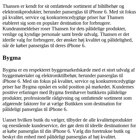
Thansen er kendt for sit omfattende sortiment af biltilbehør og
elektronikprodukter, herunder panserglas til iPhone 6. Med sit fokus
på kvalitet, service og konkurrencedygtige priser har Thansen
etableret sig som en populær destination for forbrugere.
Kundeanmeldelser roser Thansen for dets pålidelige produkter,
venlige og kyndige personale samt brede udvalg. Thansen er det
ideelle valg for forbrugere, der ønsker høj kvalitet og pålidelighed,
når de køber panserglas til deres iPhone 6.
Bygma
Bygma er en respekteret byggemarkedskæde med et stort udvalg af
byggematerialer og elektroniktilbehør, herunder panserglas til
iPhone 6. Med sin fokus på kvalitet, service og konkurrencedygtige
priser har Bygma opnået en solid position på markedet. Kundernes
positive erfaringer med Bygma fremhæver butikkens pålidelige
produkter, professionelle rådgivning og omfattende sortiment som
afgørende faktorer for at vælge Butikken som destination for
pålideligt panserglas til iPhone 6.
Uanset hvilken butik du vælger, tilbyder de alle kvalitetsprodukter
og enestående kundeservice, der gør dem til ideelle destinationer for
at købe panserglas til din iPhone 6. Vælg din foretrukne butik og
beskyt din enhed med pålideligt panserglas af høj kvalitet.