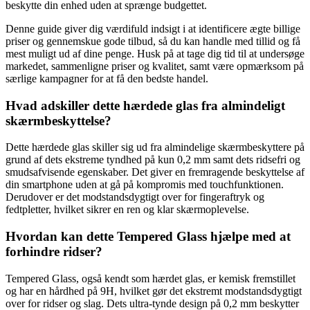
beskytte din enhed uden at sprænge budgettet.
Denne guide giver dig værdifuld indsigt i at identificere ægte billige
priser og gennemskue gode tilbud, så du kan handle med tillid og få
mest muligt ud af dine penge. Husk på at tage dig tid til at undersøge
markedet, sammenligne priser og kvalitet, samt være opmærksom på
særlige kampagner for at få den bedste handel.
Hvad adskiller dette hærdede glas fra almindeligt
skærmbeskyttelse?
Dette hærdede glas skiller sig ud fra almindelige skærmbeskyttere på
grund af dets ekstreme tyndhed på kun 0,2 mm samt dets ridsefri og
smudsafvisende egenskaber. Det giver en fremragende beskyttelse af
din smartphone uden at gå på kompromis med touchfunktionen.
Derudover er det modstandsdygtigt over for fingeraftryk og
fedtpletter, hvilket sikrer en ren og klar skærmoplevelse.
Hvordan kan dette Tempered Glass hjælpe med at
forhindre ridser?
Tempered Glass, også kendt som hærdet glas, er kemisk fremstillet
og har en hårdhed på 9H, hvilket gør det ekstremt modstandsdygtigt
over for ridser og slag. Dets ultra-tynde design på 0,2 mm beskytter