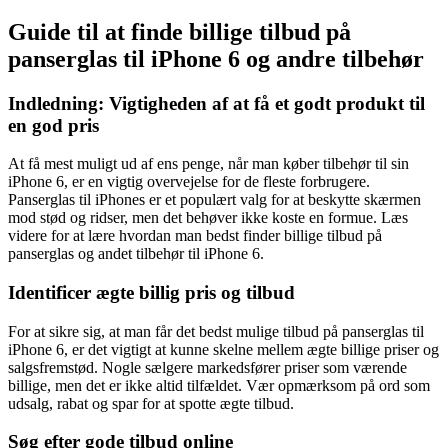
Guide til at finde billige tilbud på
panserglas til iPhone 6 og andre tilbehør
Indledning: Vigtigheden af at få et godt produkt til
en god pris
At få mest muligt ud af ens penge, når man køber tilbehør til sin
iPhone 6, er en vigtig overvejelse for de fleste forbrugere.
Panserglas til iPhones er et populært valg for at beskytte skærmen
mod stød og ridser, men det behøver ikke koste en formue. Læs
videre for at lære hvordan man bedst finder billige tilbud på
panserglas og andet tilbehør til iPhone 6.
Identificer ægte billig pris og tilbud
For at sikre sig, at man får det bedst mulige tilbud på panserglas til
iPhone 6, er det vigtigt at kunne skelne mellem ægte billige priser og
salgsfremstød. Nogle sælgere markedsfører priser som værende
billige, men det er ikke altid tilfældet. Vær opmærksom på ord som
udsalg, rabat og spar for at spotte ægte tilbud.
Søg efter gode tilbud online