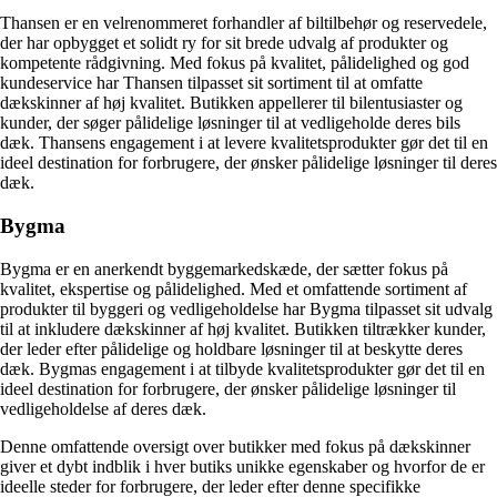
Thansen er en velrenommeret forhandler af biltilbehør og reservedele,
der har opbygget et solidt ry for sit brede udvalg af produkter og
kompetente rådgivning. Med fokus på kvalitet, pålidelighed og god
kundeservice har Thansen tilpasset sit sortiment til at omfatte
dækskinner af høj kvalitet. Butikken appellerer til bilentusiaster og
kunder, der søger pålidelige løsninger til at vedligeholde deres bils
dæk. Thansens engagement i at levere kvalitetsprodukter gør det til en
ideel destination for forbrugere, der ønsker pålidelige løsninger til deres
dæk.
Bygma
Bygma er en anerkendt byggemarkedskæde, der sætter fokus på
kvalitet, ekspertise og pålidelighed. Med et omfattende sortiment af
produkter til byggeri og vedligeholdelse har Bygma tilpasset sit udvalg
til at inkludere dækskinner af høj kvalitet. Butikken tiltrækker kunder,
der leder efter pålidelige og holdbare løsninger til at beskytte deres
dæk. Bygmas engagement i at tilbyde kvalitetsprodukter gør det til en
ideel destination for forbrugere, der ønsker pålidelige løsninger til
vedligeholdelse af deres dæk.
Denne omfattende oversigt over butikker med fokus på dækskinner
giver et dybt indblik i hver butiks unikke egenskaber og hvorfor de er
ideelle steder for forbrugere, der leder efter denne specifikke