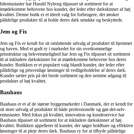
bilentusiaster har Harald Nyborg tilpasset sit sortiment for at
imødekomme behovene hos kunder, der leder efter dækskinner af høj
kvalitet. Denne butik er et ideelt valg for forbrugere, der ønsker
pålidelige produkter til at holde deres dæk smukke og beskyttede.
Jem og Fix
Jem og Fix er kendt for sit omfattende udvalg af produkter til hjemmet
og haven. Med et godt ry i markedet for sin overkommelige
prisstruktur og bekvemmelighed har Jem og Fix tilpasset sit sortiment
til at inkludere dækskinner for at imødekomme behovene hos deres
kunder. Butikken er et populært valg blandt kunder, der leder efter
pålidelige og prisvenlige løsninger til vedligeholdelse af deres dæk.
Kunder sætter pris på det brede sortiment og den nemme adgang til
produkter af høj kvalitet.
Bauhaus
Bauhaus er et af de største byggemarkeder i Danmark, der er kendt for
sit store udvalg af produkter til både professionelle og gør-det-selv-
entusiaster. Med fokus på kvalitet, innovation og kundeservice har
Bauhaus tilpasset sit sortiment for at inkludere dækskinner af høj
kvalitet. Butikken appellerer til kunder, der søger holdbare og effektive
løsninger til at pleje deres dæk. Bauhaus ry for at tilbyde pålidelige