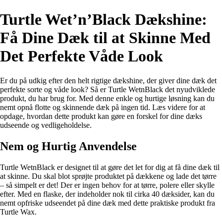
Turtle Wet’n’Black Dækshine:
Få Dine Dæk til at Skinne Med
Det Perfekte Våde Look
Er du på udkig efter den helt rigtige dækshine, der giver dine dæk det
perfekte sorte og våde look? Så er Turtle WetnBlack det nyudviklede
produkt, du har brug for. Med denne enkle og hurtige løsning kan du
nemt opnå flotte og skinnende dæk på ingen tid. Læs videre for at
opdage, hvordan dette produkt kan gøre en forskel for dine dæks
udseende og vedligeholdelse.
Nem og Hurtig Anvendelse
Turtle WetnBlack er designet til at gøre det let for dig at få dine dæk til
at skinne. Du skal blot sprøjte produktet på dækkene og lade det tørre
– så simpelt er det! Der er ingen behov for at tørre, polere eller skylle
efter. Med en flaske, der indeholder nok til cirka 40 dæksider, kan du
nemt opfriske udseendet på dine dæk med dette praktiske produkt fra
Turtle Wax.