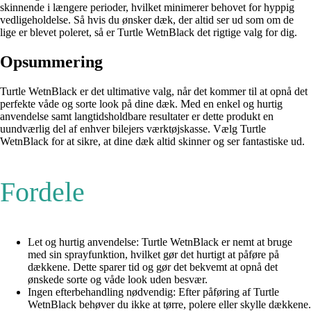
skinnende i længere perioder, hvilket minimerer behovet for hyppig
vedligeholdelse. Så hvis du ønsker dæk, der altid ser ud som om de
lige er blevet poleret, så er Turtle WetnBlack det rigtige valg for dig.
Opsummering
Turtle WetnBlack er det ultimative valg, når det kommer til at opnå det
perfekte våde og sorte look på dine dæk. Med en enkel og hurtig
anvendelse samt langtidsholdbare resultater er dette produkt en
uundværlig del af enhver bilejers værktøjskasse. Vælg Turtle
WetnBlack for at sikre, at dine dæk altid skinner og ser fantastiske ud.
Fordele
Let og hurtig anvendelse: Turtle WetnBlack er nemt at bruge
med sin sprayfunktion, hvilket gør det hurtigt at påføre på
dækkene. Dette sparer tid og gør det bekvemt at opnå det
ønskede sorte og våde look uden besvær.
Ingen efterbehandling nødvendig: Efter påføring af Turtle
WetnBlack behøver du ikke at tørre, polere eller skylle dækkene.