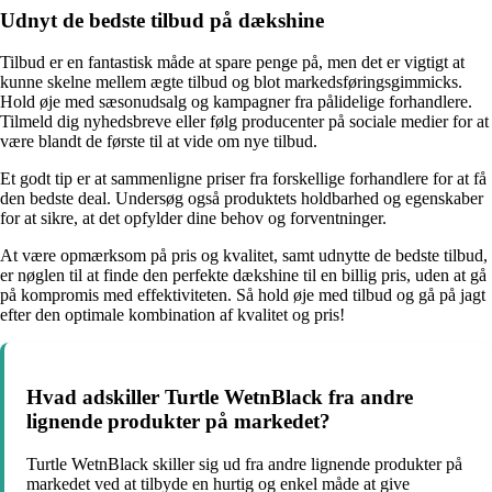
Udnyt de bedste tilbud på dækshine
Tilbud er en fantastisk måde at spare penge på, men det er vigtigt at
kunne skelne mellem ægte tilbud og blot markedsføringsgimmicks.
Hold øje med sæsonudsalg og kampagner fra pålidelige forhandlere.
Tilmeld dig nyhedsbreve eller følg producenter på sociale medier for at
være blandt de første til at vide om nye tilbud.
Et godt tip er at sammenligne priser fra forskellige forhandlere for at få
den bedste deal. Undersøg også produktets holdbarhed og egenskaber
for at sikre, at det opfylder dine behov og forventninger.
At være opmærksom på pris og kvalitet, samt udnytte de bedste tilbud,
er nøglen til at finde den perfekte dækshine til en billig pris, uden at gå
på kompromis med effektiviteten. Så hold øje med tilbud og gå på jagt
efter den optimale kombination af kvalitet og pris!
Hvad adskiller Turtle WetnBlack fra andre
lignende produkter på markedet?
Turtle WetnBlack skiller sig ud fra andre lignende produkter på
markedet ved at tilbyde en hurtig og enkel måde at give