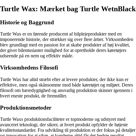
Turtle Wax: Mærket bag Turtle WetnBlack
Historie og Baggrund
Turtle Wax er en førende producent af bilplejeprodukter med en
imponerende historie, der strækker sig over flere årtier. Virksomheden
blev grundlagt med en passion for at skabe produkter af høj kvalitet,
der giver bilentusiaster mulighed for at opretholde deres køretøjers
udseende på en nem og effektiv måde.
Virksomhedens Filosofi
Turtle Wax har altid stræbt efter at levere produkter, der ikke kun er
effektive, men også skånsomme mod både køretøjet og miljøet. Deres
filosofi om bæredygtighed og ansvarlig produktion skinner igennem i
hvert eneste produkt, de fremstiller.
Produktionsmetoder
Turtle Waxs produktionsfaciliteter er topmoderne og udstyret med
avanceret teknologi, der sikrer, at hvert produkt opfylder de højeste
kvalitetsstandarder. Fra udvikling til produktion er der fokus på detaljer
og innovation for at sikre, at kunderne altid får det bedste resultat.