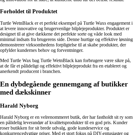
Forholdet til Produktet
Turtle WetnBlack er et perfekt eksempel på Turtle Waxs engagement i
at levere innovative og brugervenlige bilplejeprodukter. Produktet er
designet til at give dækkene det perfekte sorte og våde look med
minimal indsats fra brugerens side. Denne hurtige og effektive løsning
demonstrerer virksomhedens forpligtelse til at skabe produkter, der
opfylder kundernes behov og forventninger.
Med Turtle Wax bag Turtle WetnBlack kan forbrugere være sikre på,
at de får et pålideligt og effektivt bilplejeprodukt fra en etableret og
anerkendt producent i branchen.
En dybdegående gennemgang af butikker
med dækskinner
Harald Nyborg
Harald Nyborg er en velrenommeret butik, der har fastholdt sit ry som
en pålidelig leverandør af kvalitetsprodukter til en god pris. Kunder
roser butikken for sit brede udvalg, gode kundeservice og
konkurrencedygtige priser. Med et stort fokus på DIY-entusiaster og