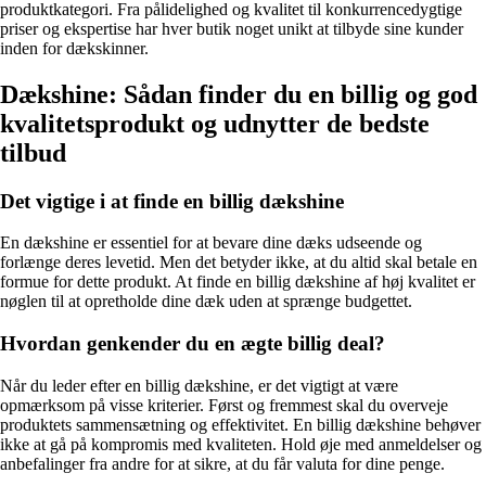
produktkategori. Fra pålidelighed og kvalitet til konkurrencedygtige
priser og ekspertise har hver butik noget unikt at tilbyde sine kunder
inden for dækskinner.
Dækshine: Sådan finder du en billig og god
kvalitetsprodukt og udnytter de bedste
tilbud
Det vigtige i at finde en billig dækshine
En dækshine er essentiel for at bevare dine dæks udseende og
forlænge deres levetid. Men det betyder ikke, at du altid skal betale en
formue for dette produkt. At finde en billig dækshine af høj kvalitet er
nøglen til at opretholde dine dæk uden at sprænge budgettet.
Hvordan genkender du en ægte billig deal?
Når du leder efter en billig dækshine, er det vigtigt at være
opmærksom på visse kriterier. Først og fremmest skal du overveje
produktets sammensætning og effektivitet. En billig dækshine behøver
ikke at gå på kompromis med kvaliteten. Hold øje med anmeldelser og
anbefalinger fra andre for at sikre, at du får valuta for dine penge.