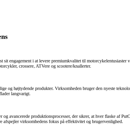
ens
ist sit engagement i at levere premiumkvalitet til motorcykelentusiaste
torcykler, crossere, ATVere og scootere/knallerter.
øvenlige og højtydende produkter. Virksomheden bruger den nyeste teknol
lader langvarigt.
 og avancerede produktionsprocesser, der sikrer, at hver flaske af PutO
ere afspejler virksomhedens fokus på effektivitet og brugervenlighed.