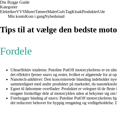
Din Bygge Guide
Kategorier
Elektriker
VVS
Murer
Tømrer
Maler
Gulv
Tag
Kloak
Produkter
Ude
Min konto
Kom i gang
Nyhedsmail
Tips til at vælge den bedste mo
Fordele
Ultraeffektiv totalrens: Putoline PutOff motorcykelrens er en ultr
det effektivt fjerner snavs og rester, hvilket er afgørende for at
Nanotech-additiver: Den koncentrerede blanding indeholder nyeste
sammenlignet med andre produkter på markedet, da nanoteknolog
Egnet til følsomme overflader: Produktet er velegnet til de fles
rengøre forskellige dele af motorcyklen uden at bekymre sig om b
Forebygger binding af snavs: Putoline PutOff motorcykelrens hjæ
det reducerer behovet for hyppig rengøring og vedligeholdelse.