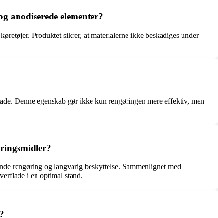
 og anodiserede elementer?
køretøjer. Produktet sikrer, at materialerne ikke beskadiges under
rflade. Denne egenskab gør ikke kun rengøringen mere effektiv, men
øringsmidler?
gående rengøring og langvarig beskyttelse. Sammenlignet med
erflade i en optimal stand.
d?