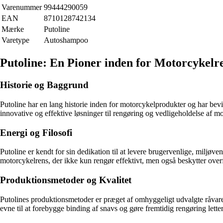
Varenummer
99444290059
EAN
8710128742134
Mærke
Putoline
Varetype
Autoshampoo
Putoline: En Pioner inden for Motorcykelr
Historie og Baggrund
Putoline har en lang historie inden for motorcykelprodukter og har bev
innovative og effektive løsninger til rengøring og vedligeholdelse af mo
Energi og Filosofi
Putoline er kendt for sin dedikation til at levere brugervenlige, milj
motorcykelrens, der ikke kun rengør effektivt, men også beskytter overf
Produktionsmetoder og Kvalitet
Putolines produktionsmetoder er præget af omhyggeligt udvalgte råvarer
evne til at forebygge binding af snavs og gøre fremtidig rengøring lett