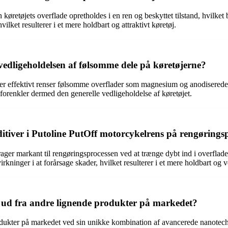
retøjets overflade opretholdes i en ren og beskyttet tilstand, hvilket b
lket resulterer i et mere holdbart og attraktivt køretøj.
edligeholdelsen af følsomme dele på køretøjerne?
er effektivt renser følsomme overflader som magnesium og anodiserede 
forenkler dermed den generelle vedligeholdelse af køretøjet.
itiver i Putoline PutOff motorcykelrens på rengøringsp
ger markant til rengøringsprocessen ved at trænge dybt ind i overfladen
kninger i at forårsage skader, hvilket resulterer i et mere holdbart og v
g ud fra andre lignende produkter på markedet?
odukter på markedet ved sin unikke kombination af avancerede nanotech-