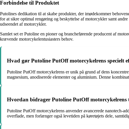
Forbindelse til Produktet
Putolines dedikation til at skabe produkter, der imødekommer behovene
for at sikre optimal rengøring og beskyttelse af motorcykler samt and
udseendet af motorcykler.
Samlet set er Putoline en pioner og brancheførende producent af motorc
krævende motorcykelentusiasters behov.
Hvad gør Putoline PutOff motorcykelrens specielt ef
Putoline PutOff motorcykelrens er unik på grund af dens koncentrere
magnesium, anodiserede elementer og aluminium. Denne kombination a
Hvordan bidrager Putoline PutOff motorcykelrens ti
Putoline PutOff motorcykelrens anvender avancerede nanotech-addit
overflade, men forlænger også levetiden på køretøjets dele, samtidi