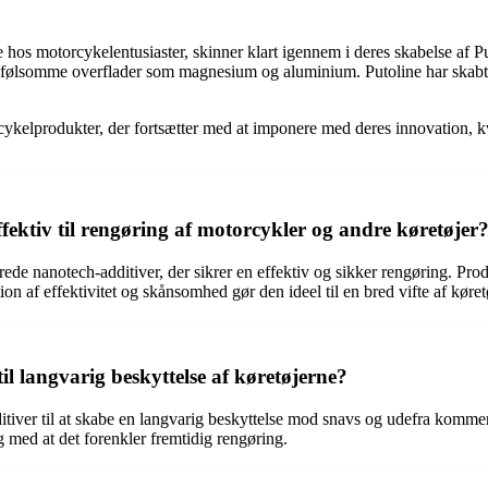
 hos motorcykelentusiaster, skinner klart igennem i deres skabelse af 
re følsomme overflader som magnesium og aluminium. Putoline har skabt 
ykelprodukter, der fortsætter med at imponere med deres innovation, kva
fektiv til rengøring af motorcykler og andre køretøjer
de nanotech-additiver, der sikrer en effektiv og sikker rengøring. Prod
f effektivitet og skånsomhed gør den ideel til en bred vifte af køretø
l langvarig beskyttelse af køretøjerne?
iver til at skabe en langvarig beskyttelse mod snavs og udefra kommen
g med at det forenkler fremtidig rengøring.