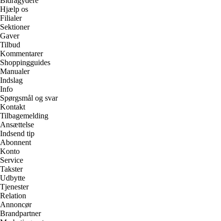
Bidragydere
Hjælp os
Filialer
Sektioner
Gaver
Tilbud
Kommentarer
Shoppingguides
Manualer
Indslag
Info
Spørgsmål og svar
Kontakt
Tilbagemelding
Ansættelse
Indsend tip
Abonnent
Konto
Service
Takster
Udbytte
Tjenester
Relation
Annoncør
Brandpartner