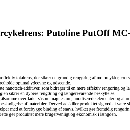
torcykelrens: Putoline PutOff MC
aeffektiv totalrens, der sikrer en grundig rengøring af motorcykler, cros
 opretholde optimal ydeevne og udseende.
 nanotech-additiver, som bidrager til en mere effektiv rengøring og la
ien sikrer en dybere rengøring og længerevarende beskyttelse.
te følsomme overflader såsom magnesium, anodiserede elementer og alumi
eskadigelse af materialer. Derved adskiller produktet sig ved at være 
lper med at forebygge binding af snavs, hvilket gør fremtidig rengørin
 Dette gør produktet mere brugervenligt og økonomisk i længden.