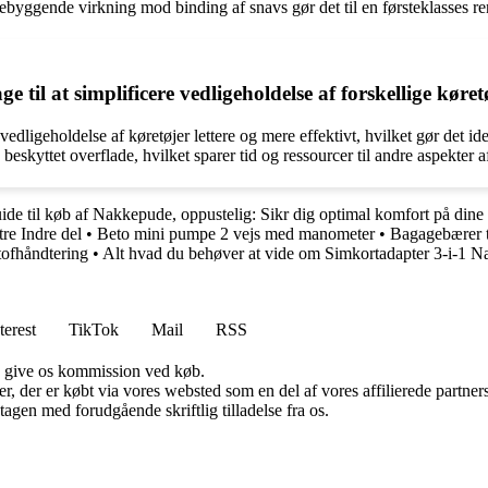
yggende virkning mod binding af snavs gør det til en førsteklasses reng
il at simplificere vedligeholdelse af forskellige køret
vedligeholdelse af køretøjer lettere og mere effektivt, hvilket gør det 
eskyttet overflade, hvilket sparer tid og ressourcer til andre aspekter a
ide til køb af Nakkepude, oppustelig: Sikr dig optimal komfort på dine 
re Indre del
•
Beto mini pumpe 2 vejs med manometer
•
Bagagebærer t
tofhåndtering
•
Alt hvad du behøver at vide om Simkortadapter 3-i-1 
terest
TikTok
Mail
RSS
n give os kommission ved køb.
ter, der er købt via vores websted som en del af vores affilierede partn
tagen med forudgående skriftlig tilladelse fra os.