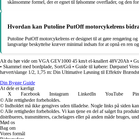
skånsomme formel, der er egnet til følsomme overflader, og den foreb
Hvordan kan Putoline PutOff motorcykelrens bidrage t
Putoline PutOff motorcykelrens er designet til at gøre rengøring og 
langvarige beskyttelse kræver minimal indsats for at opnå en ren og b
Alt du bør vide om VGA GEV1000 45 km/t el-knallert 48V20Ah
•
Gu
•
Skammel med bordplade, Sort/Grå
•
Guide til købere: Dørpanel Venst
hævert/slange 1/2, 1,75 m: Din Ultimative Løsning til Effektiv Brænds
Din Bygge Guide
At dele er kærligt
X
Facebook
Instagram
LinkedIn
YouTube
Pin
© Alle rettigheder forbeholdes.
© Indholdet må ikke gengives uden tilladelse. Nogle links på siden ka
© Alle rettigheder forbeholdes. Vi kan tjene en del af salget fra produk
distribueres, transmitteres, cachelagres eller på anden måde bruges, und
Mød os
Bag om
Vores formål