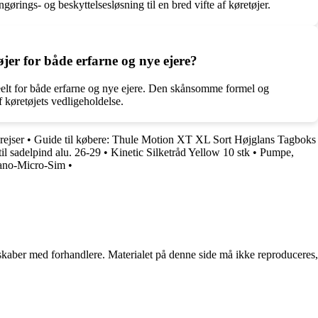
ørings- og beskyttelsesløsning til en bred vifte af køretøjer.
øjer for både erfarne og nye ejere?
ideelt for både erfarne og nye ejere. Den skånsomme formel og
f køretøjets vedligeholdelse.
rejser
•
Guide til købere: Thule Motion XT XL Sort Højglans Tagboks
il sadelpind alu. 26-29
•
Kinetic Silketråd Yellow 10 stk
•
Pumpe,
Nano-Micro-Sim
•
erskaber med forhandlere. Materialet på denne side må ikke reproduceres,