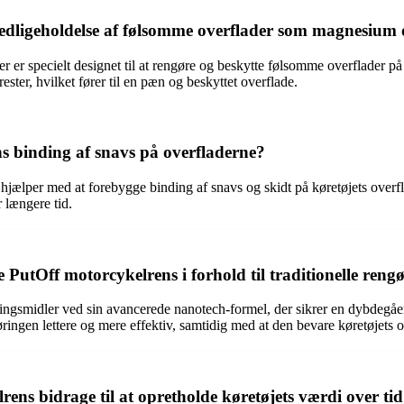
vedligeholdelse af følsomme overflader som magnesium
er specielt designet til at rengøre og beskytte følsomme overflader på 
ester, hvilket fører til en pæn og beskyttet overflade.
 binding af snavs på overfladerne?
r hjælper med at forebygge binding af snavs og skidt på køretøjets ove
 længere tid.
PutOff motorcykelrens i forhold til traditionelle reng
gøringsmidler ved sin avancerede nanotech-formel, der sikrer en dybde
ngen lettere og mere effektiv, samtidig med at den bevare køretøjets ov
ns bidrage til at opretholde køretøjets værdi over ti