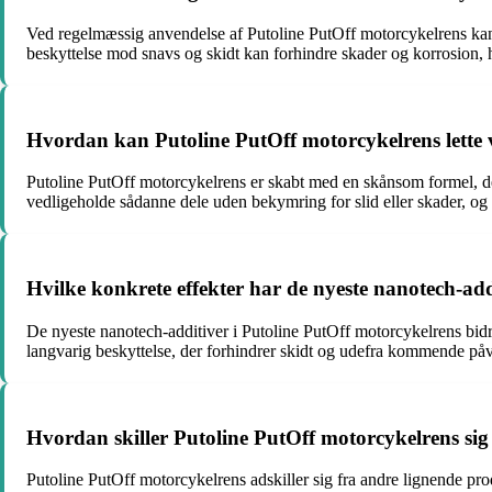
Ved regelmæssig anvendelse af Putoline PutOff motorcykelrens kan kø
beskyttelse mod snavs og skidt kan forhindre skader og korrosion, hvi
Hvordan kan Putoline PutOff motorcykelrens lette v
Putoline PutOff motorcykelrens er skabt med en skånsom formel, d
vedligeholde sådanne dele uden bekymring for slid eller skader, og 
Hvilke konkrete effekter har de nyeste nanotech-add
De nyeste nanotech-additiver i Putoline PutOff motorcykelrens bidra
langvarig beskyttelse, der forhindrer skidt og udefra kommende påvir
Hvordan skiller Putoline PutOff motorcykelrens si
Putoline PutOff motorcykelrens adskiller sig fra andre lignende pr