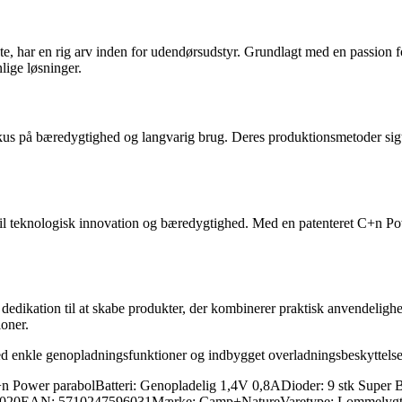
, har en rig arv inden for udendørsudstyr. Grundlagt med en passion f
lige løsninger.
fokus på bæredygtighed og langvarig brug. Deres produktionsmetoder sigt
il teknologisk innovation og bæredygtighed. Med en patenteret C+n Po
dedikation til at skabe produkter, der kombinerer praktisk anvendeligh
ioner.
d enkle genopladningsfunktioner og indbygget overladningsbeskyttelse,
+n Power parabolBatteri: Genopladelig 1,4V 0,8ADioder: 9 stk Sup
310010020EAN: 5710247596031Mærke: Camp+NatureVaretype: Lommelyg