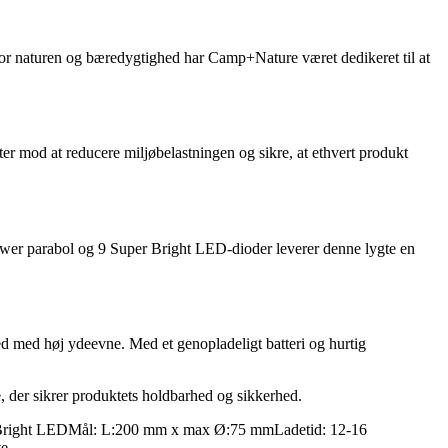
or naturen og bæredygtighed har Camp+Nature været dedikeret til at
er mod at reducere miljøbelastningen og sikre, at ethvert produkt
wer parabol og 9 Super Bright LED-dioder leverer denne lygte en
ed med høj ydeevne. Med et genopladeligt batteri og hurtig
 der sikrer produktets holdbarhed og sikkerhed.
er Bright LEDMål: L:200 mm x max Ø:75 mmLadetid: 12-16
te