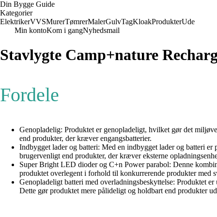
Din Bygge Guide
Kategorier
Elektriker
VVS
Murer
Tømrer
Maler
Gulv
Tag
Kloak
Produkter
Ude
Min konto
Kom i gang
Nyhedsmail
Stavlygte Camp+nature Rechar
Fordele
Genopladelig: Produktet er genopladeligt, hvilket gør det miljøv
end produkter, der kræver engangsbatterier.
Indbygget lader og batteri: Med en indbygget lader og batteri er p
brugervenligt end produkter, der kræver eksterne opladningsenhe
Super Bright LED dioder og C+n Power parabol: Denne kombination
produktet overlegent i forhold til konkurrerende produkter med sv
Genopladeligt batteri med overladningsbeskyttelse: Produktet er u
Dette gør produktet mere pålideligt og holdbart end produkter u