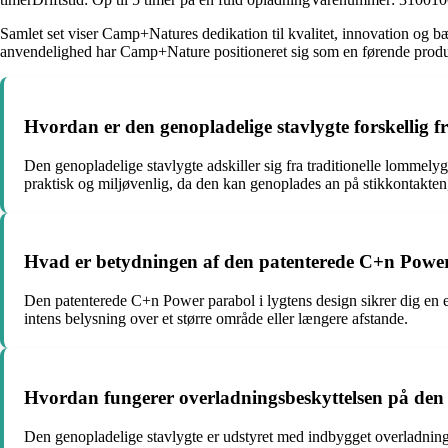
Samlet set viser Camp+Natures dedikation til kvalitet, innovation og b
anvendelighed har Camp+Nature positioneret sig som en førende produ
Hvordan er den genopladelige stavlygte forskellig f
Den genopladelige stavlygte adskiller sig fra traditionelle lommelyg
praktisk og miljøvenlig, da den kan genoplades an på stikkontakten,
Hvad er betydningen af den patenterede C+n Power 
Den patenterede C+n Power parabol i lygtens design sikrer dig en ekst
intens belysning over et større område eller længere afstande.
Hvordan fungerer overladningsbeskyttelsen på den 
Den genopladelige stavlygte er udstyret med indbygget overladnings