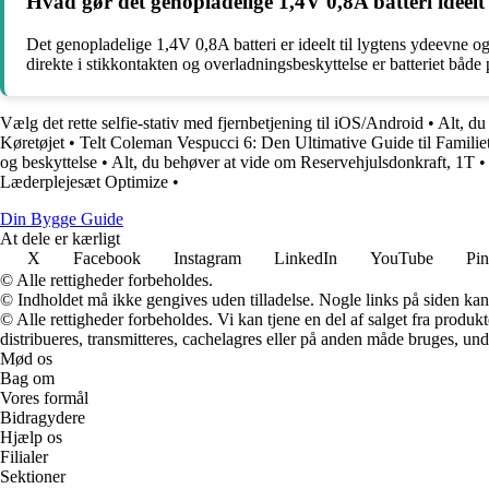
Hvad gør det genopladelige 1,4V 0,8A batteri ideelt
Det genopladelige 1,4V 0,8A batteri er ideelt til lygtens ydeevne o
direkte i stikkontakten og overladningsbeskyttelse er batteriet både p
Vælg det rette selfie-stativ med fjernbetjening til iOS/Android
•
Alt, du
Køretøjet
•
Telt Coleman Vespucci 6: Den Ultimative Guide til Familie
og beskyttelse
•
Alt, du behøver at vide om Reservehjulsdonkraft, 1T
•
Læderplejesæt Optimize
•
Din Bygge Guide
At dele er kærligt
X
Facebook
Instagram
LinkedIn
YouTube
Pin
© Alle rettigheder forbeholdes.
© Indholdet må ikke gengives uden tilladelse. Nogle links på siden ka
© Alle rettigheder forbeholdes. Vi kan tjene en del af salget fra produk
distribueres, transmitteres, cachelagres eller på anden måde bruges, und
Mød os
Bag om
Vores formål
Bidragydere
Hjælp os
Filialer
Sektioner