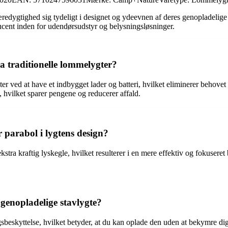
æredygtighed sig tydeligt i designet og ydeevnen af deres genopladelig
cent inden for udendørsudstyr og belysningsløsninger.
ra traditionelle lommelygter?
ter ved at have et indbygget lader og batteri, hvilket eliminerer behove
 hvilket sparer pengene og reducerer affald.
parabol i lygtens design?
ra kraftig lyskegle, hvilket resulterer i en mere effektiv og fokuseret be
genopladelige stavlygte?
beskyttelse, hvilket betyder, at du kan oplade den uden at bekymre dig 