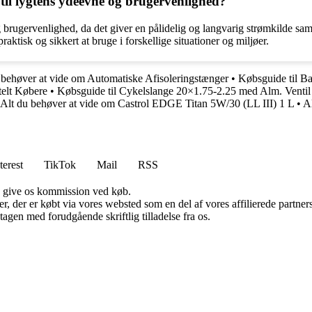
 til lygtens ydeevne og brugervenlighed?
g brugervenlighed, da det giver en pålidelig og langvarig strømkilde sam
raktisk og sikkert at bruge i forskellige situationer og miljøer.
 behøver at vide om Automatiske Afisoleringstænger
•
Købsguide til B
telt Købere
•
Købsguide til Cykelslange 20×1.75-2.25 med Alm. Ventil
Alt du behøver at vide om Castrol EDGE Titan 5W/30 (LL III) 1 L
•
A
terest
TikTok
Mail
RSS
n give os kommission ved køb.
ter, der er købt via vores websted som en del af vores affilierede partn
tagen med forudgående skriftlig tilladelse fra os.