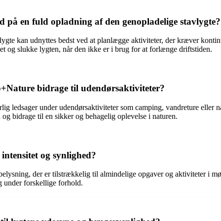
d på en fuld opladning af den genopladelige stavlygte?
vlygte kan udnyttes bedst ved at planlægge aktiviteter, der kræver kont
et og slukke lygten, når den ikke er i brug for at forlænge driftstiden.
Nature bidrage til udendørsaktiviteter?
 ledsager under udendørsaktiviteter som camping, vandreture eller nat
d og bidrage til en sikker og behagelig oplevelse i naturen.
ntensitet og synlighed?
ysning, der er tilstrækkelig til almindelige opgaver og aktiviteter i mø
g under forskellige forhold.