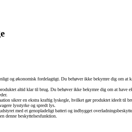
ge
enligt og økonomisk fordelagtigt. Du behøver ikke bekymre dig om at kø
roduktet altid klar til brug. Du behøver ikke bekymre dig om at have ekst
der.
 sikrer en ekstra kraftig lyskegle, hvilket gør produktet ideelt til br
agere lysstyrke og spredt lys.
dstyret med et genopladeligt batteri og indbygget overladningsbeskyttels
den denne beskyttelsesfunktion.