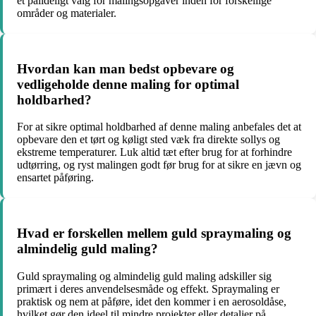
et pålideligt valg for malingsopgaver inden for forskellige
områder og materialer.
Hvordan kan man bedst opbevare og
vedligeholde denne maling for optimal
holdbarhed?
For at sikre optimal holdbarhed af denne maling anbefales det at
opbevare den et tørt og køligt sted væk fra direkte sollys og
ekstreme temperaturer. Luk altid tæt efter brug for at forhindre
udtørring, og ryst malingen godt før brug for at sikre en jævn og
ensartet påføring.
Hvad er forskellen mellem guld spraymaling og
almindelig guld maling?
Guld spraymaling og almindelig guld maling adskiller sig
primært i deres anvendelsesmåde og effekt. Spraymaling er
praktisk og nem at påføre, idet den kommer i en aerosoldåse,
hvilket gør den ideel til mindre projekter eller detaljer på