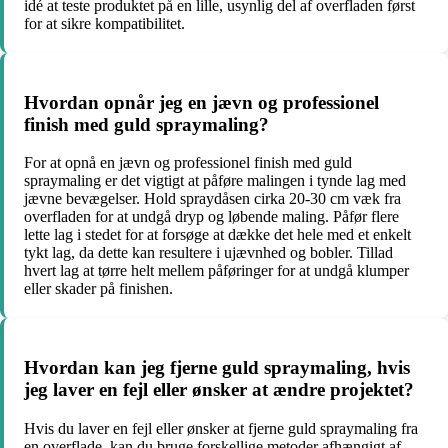
idé at teste produktet på en lille, usynlig del af overfladen først
for at sikre kompatibilitet.
Hvordan opnår jeg en jævn og professionel
finish med guld spraymaling?
For at opnå en jævn og professionel finish med guld
spraymaling er det vigtigt at påføre malingen i tynde lag med
jævne bevægelser. Hold spraydåsen cirka 20-30 cm væk fra
overfladen for at undgå dryp og løbende maling. Påfør flere
lette lag i stedet for at forsøge at dække det hele med et enkelt
tykt lag, da dette kan resultere i ujævnhed og bobler. Tillad
hvert lag at tørre helt mellem påføringer for at undgå klumper
eller skader på finishen.
Hvordan kan jeg fjerne guld spraymaling, hvis
jeg laver en fejl eller ønsker at ændre projektet?
Hvis du laver en fejl eller ønsker at fjerne guld spraymaling fra
en overflade, kan du bruge forskellige metoder afhængigt af