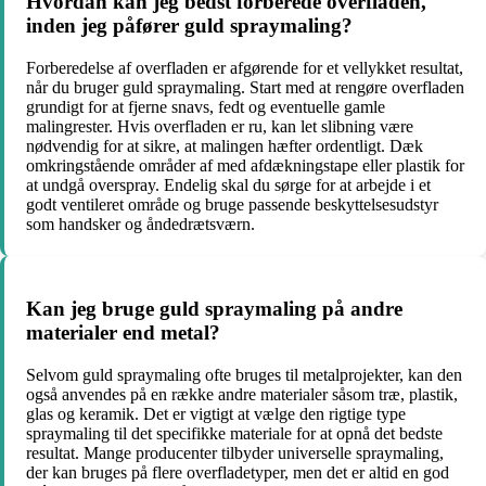
Hvordan kan jeg bedst forberede overfladen,
inden jeg påfører guld spraymaling?
Forberedelse af overfladen er afgørende for et vellykket resultat,
når du bruger guld spraymaling. Start med at rengøre overfladen
grundigt for at fjerne snavs, fedt og eventuelle gamle
malingrester. Hvis overfladen er ru, kan let slibning være
nødvendig for at sikre, at malingen hæfter ordentligt. Dæk
omkringstående områder af med afdækningstape eller plastik for
at undgå overspray. Endelig skal du sørge for at arbejde i et
godt ventileret område og bruge passende beskyttelsesudstyr
som handsker og åndedrætsværn.
Kan jeg bruge guld spraymaling på andre
materialer end metal?
Selvom guld spraymaling ofte bruges til metalprojekter, kan den
også anvendes på en række andre materialer såsom træ, plastik,
glas og keramik. Det er vigtigt at vælge den rigtige type
spraymaling til det specifikke materiale for at opnå det bedste
resultat. Mange producenter tilbyder universelle spraymaling,
der kan bruges på flere overfladetyper, men det er altid en god