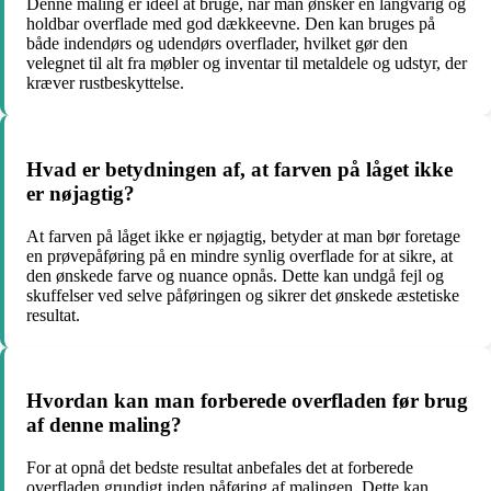
Denne maling er ideel at bruge, når man ønsker en langvarig og
holdbar overflade med god dækkeevne. Den kan bruges på
både indendørs og udendørs overflader, hvilket gør den
velegnet til alt fra møbler og inventar til metaldele og udstyr, der
kræver rustbeskyttelse.
Hvad er betydningen af, at farven på låget ikke
er nøjagtig?
At farven på låget ikke er nøjagtig, betyder at man bør foretage
en prøvepåføring på en mindre synlig overflade for at sikre, at
den ønskede farve og nuance opnås. Dette kan undgå fejl og
skuffelser ved selve påføringen og sikrer det ønskede æstetiske
resultat.
Hvordan kan man forberede overfladen før brug
af denne maling?
For at opnå det bedste resultat anbefales det at forberede
overfladen grundigt inden påføring af malingen. Dette kan