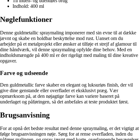
Til inden- og udendørs brug
Indhold: 400 ml
Nøglefunktioner
Denne guldmetallic spraymaling imponerer med sin evne til at dække
jævnt og skabe en holdbar beskyttelse mod rust. Uanset om du
arbejder på et metalprojekt eller ønsker at tilføje et strejf af glamour til
dine håndværk, vil denne spraymaling opfylde dine behov. Med en
indholdsmængde på 400 ml er der rigeligt med maling til dine kreative
opgaver.
Farve og udseende
Den guldmetallic farve skaber en elegant og luksuriøs finish, der vil
give dine genstande eller overflader et eksklusivt præg. Vær
opmærksom på, at den nøjagtige farve kan variere baseret på
underlaget og påføringen, så det anbefales at teste produktet først.
Brugsanvisning
For at opnå det bedste resultat med denne spraymaling, er det vigtigt at
følge brugsanvisningen nøje. Sørg for at rense overfladen, inden du
påfører malingen, og spray jævnt med korte, overlappende bevægelser