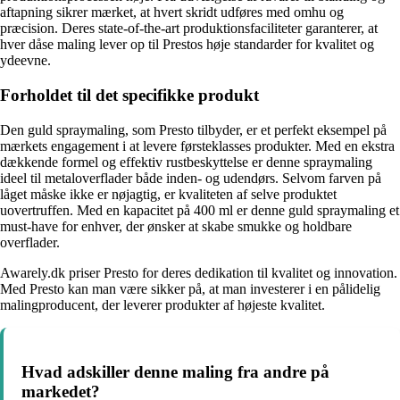
aftapning sikrer mærket, at hvert skridt udføres med omhu og
præcision. Deres state-of-the-art produktionsfaciliteter garanterer, at
hver dåse maling lever op til Prestos høje standarder for kvalitet og
ydeevne.
Forholdet til det specifikke produkt
Den guld spraymaling, som Presto tilbyder, er et perfekt eksempel på
mærkets engagement i at levere førsteklasses produkter. Med en ekstra
dækkende formel og effektiv rustbeskyttelse er denne spraymaling
ideel til metaloverflader både inden- og udendørs. Selvom farven på
låget måske ikke er nøjagtig, er kvaliteten af selve produktet
uovertruffen. Med en kapacitet på 400 ml er denne guld spraymaling et
must-have for enhver, der ønsker at skabe smukke og holdbare
overflader.
Awarely.dk priser Presto for deres dedikation til kvalitet og innovation.
Med Presto kan man være sikker på, at man investerer i en pålidelig
malingproducent, der leverer produkter af højeste kvalitet.
Hvad adskiller denne maling fra andre på
markedet?