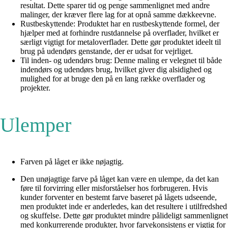
resultat. Dette sparer tid og penge sammenlignet med andre
malinger, der kræver flere lag for at opnå samme dækkeevne.
Rustbeskyttende: Produktet har en rustbeskyttende formel, der
hjælper med at forhindre rustdannelse på overflader, hvilket er
særligt vigtigt for metaloverflader. Dette gør produktet ideelt til
brug på udendørs genstande, der er udsat for vejrliget.
Til inden- og udendørs brug: Denne maling er velegnet til både
indendørs og udendørs brug, hvilket giver dig alsidighed og
mulighed for at bruge den på en lang række overflader og
projekter.
Ulemper
Farven på låget er ikke nøjagtig.
Den unøjagtige farve på låget kan være en ulempe, da det kan
føre til forvirring eller misforståelser hos forbrugeren. Hvis
kunder forventer en bestemt farve baseret på lågets udseende,
men produktet inde er anderledes, kan det resultere i utilfredshed
og skuffelse. Dette gør produktet mindre pålideligt sammenlignet
med konkurrerende produkter, hvor farvekonsistens er vigtig for