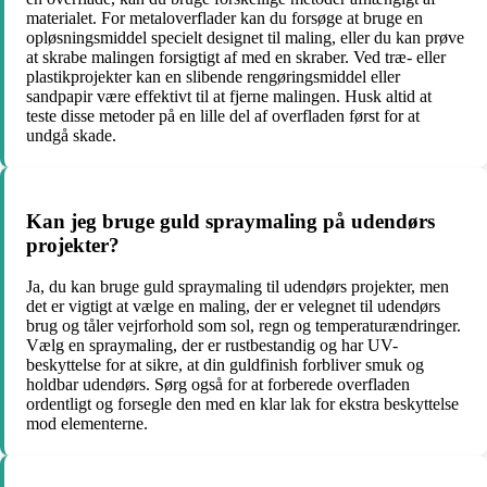
materialet. For metaloverflader kan du forsøge at bruge en
opløsningsmiddel specielt designet til maling, eller du kan prøve
at skrabe malingen forsigtigt af med en skraber. Ved træ- eller
plastikprojekter kan en slibende rengøringsmiddel eller
sandpapir være effektivt til at fjerne malingen. Husk altid at
teste disse metoder på en lille del af overfladen først for at
undgå skade.
Kan jeg bruge guld spraymaling på udendørs
projekter?
Ja, du kan bruge guld spraymaling til udendørs projekter, men
det er vigtigt at vælge en maling, der er velegnet til udendørs
brug og tåler vejrforhold som sol, regn og temperaturændringer.
Vælg en spraymaling, der er rustbestandig og har UV-
beskyttelse for at sikre, at din guldfinish forbliver smuk og
holdbar udendørs. Sørg også for at forberede overfladen
ordentligt og forsegle den med en klar lak for ekstra beskyttelse
mod elementerne.