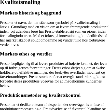
Kvalitetsmaling
Mærkets historie og baggrund
Presto er et navn, der har stået som symbolet på kvalitetsmaling i
årevis. Grundlagt med en vision om at levere fremragende produkter til
inden- og udendørs brug har Presto etableret sig som en pioner inden
for malingindustrien. Med et fokus på innovation og kundetilfredshed
har mærket skabt et solidt omdømme og vundet tillid hos forbrugere
verden over.
Mærkets ethos og værdier
Presto forpligter sig til at levere produkter af højeste kvalitet, der lever
op til forbrugernes forventninger. Deres ethos drejer sig om at skabe
holdbare og effektive malinger, der beskytter overflader mod rust og
farveforandringer. Presto stræber efter at overgå standarder og konstant
forbedre deres produkters ydeevne for at imødekomme kundernes
behov.
Produktionsmetoder og kvalitetskontrol
Presto har et dedikeret team af eksperter, der overvåger hver fase af
produktionsprocessen nøje. Fra udvælgelse af råvarer til blanding og