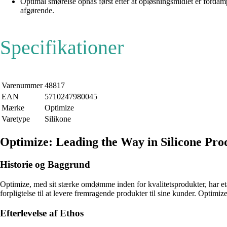
Optimal smørelse opnås først efter at opløsningsmidlet er fordamp
afgørende.
Specifikationer
Varenummer
48817
EAN
5710247980045
Mærke
Optimize
Varetype
Silikone
Optimize: Leading the Way in Silicone Pro
Historie og Baggrund
Optimize, med sit stærke omdømme inden for kvalitetsprodukter, har et
forpligtelse til at levere fremragende produkter til sine kunder. Optimi
Efterlevelse af Ethos