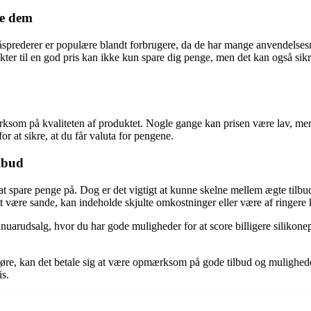
de dem
 tåsprederer er populære blandt forbrugere, da de har mange anvendelses
ukter til en god pris kan ikke kun spare dig penge, men det kan også sik
ærksom på kvaliteten af produktet. Nogle gange kan prisen være lav, men 
r at sikre, at du får valuta for pengene.
ilbud
t spare penge på. Dog er det vigtigt at kunne skelne mellem ægte tilbud
 at være sande, kan indeholde skjulte omkostninger eller være af ringere k
rudsalg, hvor du har gode muligheder for at score billigere silikone
 bildøre, kan det betale sig at være opmærksom på gode tilbud og muligh
is.