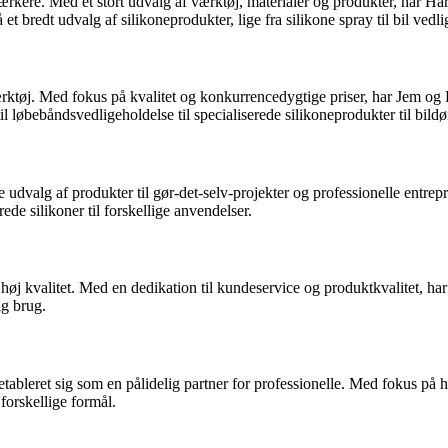
ærkere. Med et stort udvalg af værktøj, materialer og produkter, har 
 bredt udvalg af silikoneprodukter, lige fra silikone spray til bil vedlige
ktøj. Med fokus på kvalitet og konkurrencedygtige priser, har Jem og Fi
il løbebåndsvedligeholdelse til specialiserede silikoneprodukter til bildø
dvalg af produkter til gør-det-selv-projekter og professionelle entrepr
ede silikoner til forskellige anvendelser.
f høj kvalitet. Med en dedikation til kundeservice og produktkvalitet, h
lig brug.
ableret sig som en pålidelig partner for professionelle. Med fokus på hø
 forskellige formål.