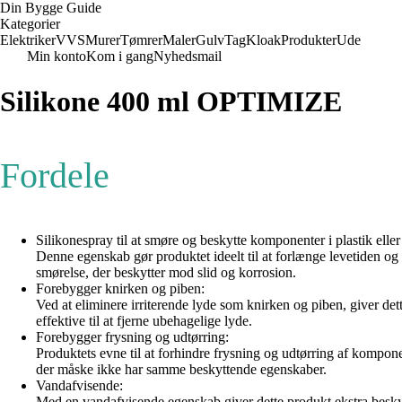
Din Bygge Guide
Kategorier
Elektriker
VVS
Murer
Tømrer
Maler
Gulv
Tag
Kloak
Produkter
Ude
Min konto
Kom i gang
Nyhedsmail
Silikone 400 ml OPTIMIZE
Fordele
Silikonespray til at smøre og beskytte komponenter i plastik elle
Denne egenskab gør produktet ideelt til at forlænge levetiden og
smørelse, der beskytter mod slid og korrosion.
Forebygger knirken og piben:
Ved at eliminere irriterende lyde som knirken og piben, giver det
effektive til at fjerne ubehagelige lyde.
Forebygger frysning og udtørring:
Produktets evne til at forhindre frysning og udtørring af komponent
der måske ikke har samme beskyttende egenskaber.
Vandafvisende:
Med en vandafvisende egenskab giver dette produkt ekstra besky