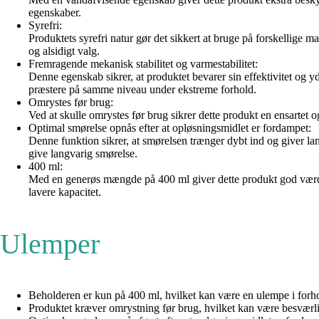
egenskaber.
Syrefri:
Produktets syrefri natur gør det sikkert at bruge på forskellige ma
og alsidigt valg.
Fremragende mekanisk stabilitet og varmestabilitet:
Denne egenskab sikrer, at produktet bevarer sin effektivitet og y
præstere på samme niveau under ekstreme forhold.
Omrystes før brug:
Ved at skulle omrystes før brug sikrer dette produkt en ensartet 
Optimal smørelse opnås efter at opløsningsmidlet er fordampet:
Denne funktion sikrer, at smørelsen trænger dybt ind og giver la
give langvarig smørelse.
400 ml:
Med en generøs mængde på 400 ml giver dette produkt god værdi 
lavere kapacitet.
Ulemper
Beholderen er kun på 400 ml, hvilket kan være en ulempe i forh
Produktet kræver omrystning før brug, hvilket kan være besværli