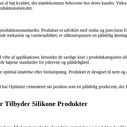
dukter af høj kvalitet, der imødekommer behovene hos deres kunder. Vi
produktionsmetoder.
roduktionsstandarder. Produktet er udviklet med omhu og præcision for a
e mekanisk og varmestabilitet, er silikonesprayen en pålidelig løsning 
d vifte af applikationer, herunder de særlige krav i produktkategorien s
de højeste standarder for ydeevne og pålidelighed.
e optimal smørelse efter fordampning. Produktet er designet til nem og ef
ed har Optimize cementeret sin position som en pålidelig producent, de
r Tilbyder Silikone Produkter