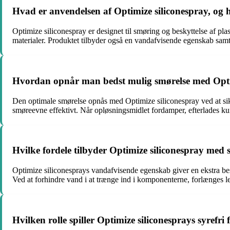
Hvad er anvendelsen af Optimize siliconespray, og 
Optimize siliconespray er designet til smøring og beskyttelse af pl
materialer. Produktet tilbyder også en vandafvisende egenskab samt s
Hvordan opnår man bedst mulig smørelse med Optimiz
Den optimale smørelse opnås med Optimize siliconespray ved at sikre
smøreevne effektivt. Når opløsningsmidlet fordamper, efterlades kun
Hvilke fordele tilbyder Optimize siliconespray med
Optimize siliconesprays vandafvisende egenskab giver en ekstra besky
Ved at forhindre vand i at trænge ind i komponenterne, forlænges le
Hvilken rolle spiller Optimize siliconesprays syref