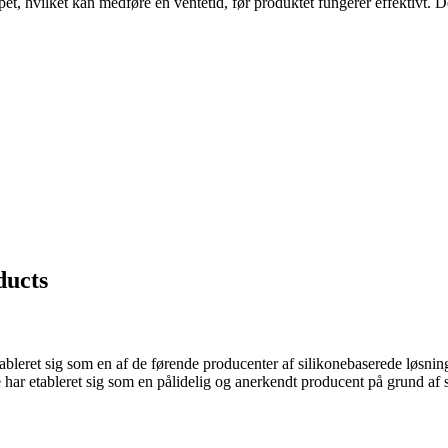
et, hvilket kan medføre en ventetid, før produktet fungerer effektivt. D
ducts
ableret sig som en af de førende producenter af silikonebaserede løsni
ze har etableret sig som en pålidelig og anerkendt producent på grund af 