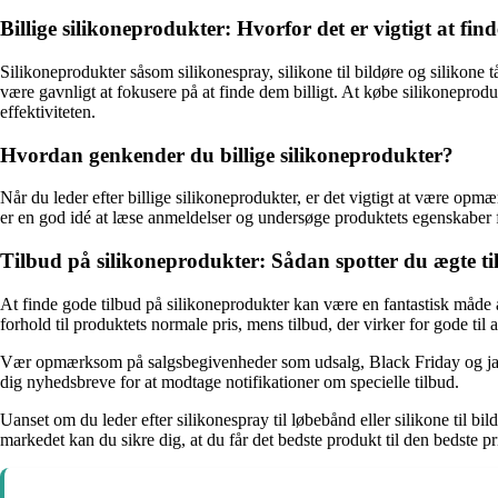
Billige silikoneprodukter: Hvorfor det er vigtigt at fin
Silikoneprodukter såsom silikonespray, silikone til bildøre og silikone
være gavnligt at fokusere på at finde dem billigt. At købe silikoneprod
effektiviteten.
Hvordan genkender du billige silikoneprodukter?
Når du leder efter billige silikoneprodukter, er det vigtigt at være opm
er en god idé at læse anmeldelser og undersøge produktets egenskaber fo
Tilbud på silikoneprodukter: Sådan spotter du ægte t
At finde gode tilbud på silikoneprodukter kan være en fantastisk måde a
forhold til produktets normale pris, mens tilbud, der virker for gode til
Vær opmærksom på salgsbegivenheder som udsalg, Black Friday og janua
dig nyhedsbreve for at modtage notifikationer om specielle tilbud.
Uanset om du leder efter silikonespray til løbebånd eller silikone til
markedet kan du sikre dig, at du får det bedste produkt til den bedste pr