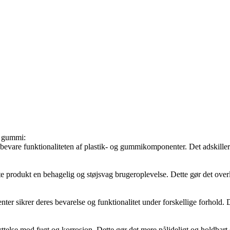
r gummi:
 bevare funktionaliteten af plastik- og gummikomponenter. Det adskiller
te produkt en behagelig og støjsvag brugeroplevelse. Dette gør det overl
er sikrer deres bevarelse og funktionalitet under forskellige forhold. Dett
ttelse mod fugt og korrosion. Dette gør det mere pålideligt og holdbar