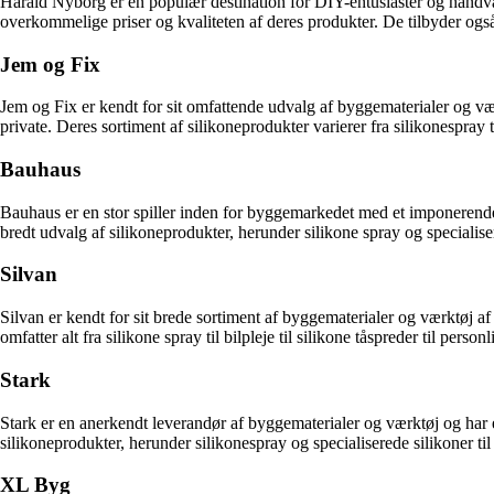
Harald Nyborg er en populær destination for DIY-entusiaster og håndv
overkommelige priser og kvaliteten af deres produkter. De tilbyder også et
Jem og Fix
Jem og Fix er kendt for sit omfattende udvalg af byggematerialer og vær
private. Deres sortiment af silikoneprodukter varierer fra silikonespray t
Bauhaus
Bauhaus er en stor spiller inden for byggemarkedet med et imponerende u
bredt udvalg af silikoneprodukter, herunder silikone spray og specialiser
Silvan
Silvan er kendt for sit brede sortiment af byggematerialer og værktøj a
omfatter alt fra silikone spray til bilpleje til silikone tåspreder til person
Stark
Stark er en anerkendt leverandør af byggematerialer og værktøj og har et
silikoneprodukter, herunder silikonespray og specialiserede silikoner til
XL Byg