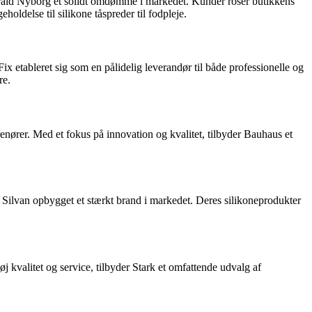
Harald Nyborg et solidt omdømme i markedet. Kunder roser butikkens
holdelse til silikone tåspreder til fodpleje.
x etableret sig som en pålidelig leverandør til både professionelle og
re.
enører. Med et fokus på innovation og kvalitet, tilbyder Bauhaus et
ar Silvan opbygget et stærkt brand i markedet. Deres silikoneprodukter
j kvalitet og service, tilbyder Stark et omfattende udvalg af