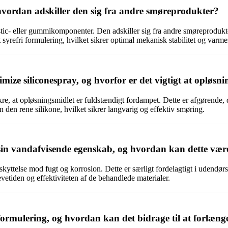
hvordan adskiller den sig fra andre smøreprodukter?
astic- eller gummikomponenter. Den adskiller sig fra andre smøreprodukt
yrefri formulering, hvilket sikrer optimal mekanisk stabilitet og varmest
e siliconespray, og hvorfor er det vigtigt at opløsni
, at opløsningsmidlet er fuldstændigt fordampet. Dette er afgørende, da 
 den rene silikone, hvilket sikrer langvarig og effektiv smøring.
 sin vandafvisende egenskab, og hvordan kan dette være
ttelse mod fugt og korrosion. Dette er særligt fordelagtigt i udendørs mi
vetiden og effektiviteten af de behandlede materialer.
ri formulering, og hvordan kan det bidrage til at forlæ