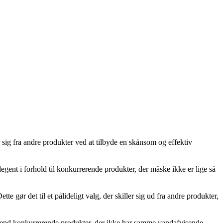
 sig fra andre produkter ved at tilbyde en skånsom og effektiv
egent i forhold til konkurrerende produkter, der måske ikke er lige så
e gør det til et pålideligt valg, der skiller sig ud fra andre produkter,
t end konkurrerende produkter, der ikke har samme vandafvisende