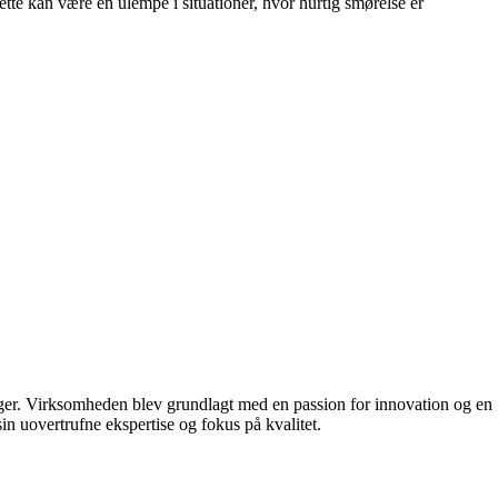
ette kan være en ulempe i situationer, hvor hurtig smørelse er
nger. Virksomheden blev grundlagt med en passion for innovation og en
sin uovertrufne ekspertise og fokus på kvalitet.