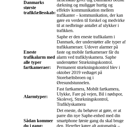
Danmarks
dækning og muliggør hurtig og
største
effektiv kommunikation mellem
trafikfællesskab:
trafikanter – kommunikation, der kan
gøre en verden til forskel og medvirke
til at nedbringe antallet af ulykker i
trafikken.
Saphe er den eneste trafikalarm i
Danmark, der understøtter alle typer af
trafikkameraer. Udover alarmer på
Eneste
faste og mobile fartkameraer får du
trafikalarm med
alarm ved trafiklyskamera. Saphe
alle typer
understøtter Strækningskontrol.
fartkameraer:
Permanent strækningskontrol blev i
oktober 2019 vedtaget på
Storebæltsbroen og i
Øresundstunnelen.
Fast fartkamera, Mobilt fartkamera,
Ulykke, Fare på vejen, Bil i nødspor,
Alarmtyper:
Skolevej, Strækningskontrol,
Trafiklyskamera
Det eneste, du behøver at gøre, er at
parre din nye Saphe-enhed med din
Sådan kommer
smartphone første gang du skal bruge
du i gang:
den. Herefter kører alt automatisk –