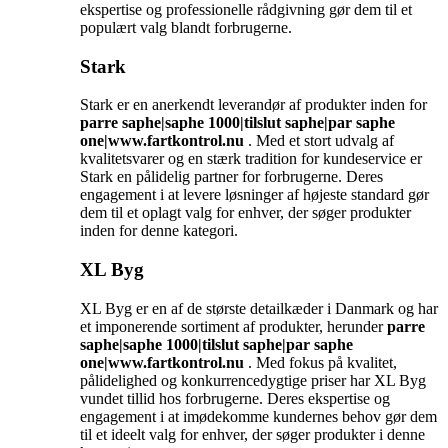
ekspertise og professionelle rådgivning gør dem til et
populært valg blandt forbrugerne.
Stark
Stark er en anerkendt leverandør af produkter inden for
parre saphe|saphe 1000|tilslut saphe|par saphe
one|www.fartkontrol.nu
. Med et stort udvalg af
kvalitetsvarer og en stærk tradition for kundeservice er
Stark en pålidelig partner for forbrugerne. Deres
engagement i at levere løsninger af højeste standard gør
dem til et oplagt valg for enhver, der søger produkter
inden for denne kategori.
XL Byg
XL Byg er en af de største detailkæder i Danmark og har
et imponerende sortiment af produkter, herunder
parre
saphe|saphe 1000|tilslut saphe|par saphe
one|www.fartkontrol.nu
. Med fokus på kvalitet,
pålidelighed og konkurrencedygtige priser har XL Byg
vundet tillid hos forbrugerne. Deres ekspertise og
engagement i at imødekomme kundernes behov gør dem
til et ideelt valg for enhver, der søger produkter i denne