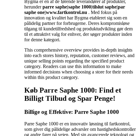
Bygma er en af de førende leverandører af produkter,
herunder
parre saphe|saphe 1000|tilslut saphe|par
saphe one|www.fartkontrol.nu
. Med fokus på
innovation og kvalitet har Bygma etableret sig som en
pålidelig partner for forbrugerne. Deres kompromisløse
tilgang til kundetilfredshed og produktudvikling gør dem
til et attraktivt valg for enhver, der søger produkter inden
for denne kategori.
This comprehensive overview provides in-depth insights
into each stores history, reputation, customer reviews, and
unique selling points regarding the specified product
category. Readers can use this information to make
informed decisions when choosing a store for their needs
within this product category.
Køb Parre Saphe 1000: Find et
Billigt Tilbud og Spar Penge!
Billige og Effektive: Parre Saphe 1000
Parre Saphe 1000 er en innovativ løsning til fartkontrol,
som giver dig pålidelige advarsler om hastighedskontroller
og andre farer på vejen. Med sin avancerede teknologi og