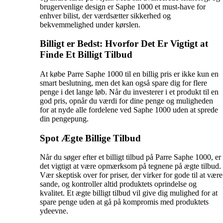
brugervenlige design er Saphe 1000 et must-have for
enhver bilist, der værdsætter sikkerhed og
bekvemmelighed under kørslen.
Billigt er Bedst: Hvorfor Det Er Vigtigt at
Finde Et Billigt Tilbud
At købe Parre Saphe 1000 til en billig pris er ikke kun en
smart beslutning, men det kan også spare dig for flere
penge i det lange løb. Når du investerer i et produkt til en
god pris, opnår du værdi for dine penge og muligheden
for at nyde alle fordelene ved Saphe 1000 uden at sprede
din pengepung.
Spot Ægte Billige Tilbud
Når du søger efter et billigt tilbud på Parre Saphe 1000, er
det vigtigt at være opmærksom på tegnene på ægte tilbud.
Vær skeptisk over for priser, der virker for gode til at være
sande, og kontroller altid produktets oprindelse og
kvalitet. Et ægte billigt tilbud vil give dig mulighed for at
spare penge uden at gå på kompromis med produktets
ydeevne.