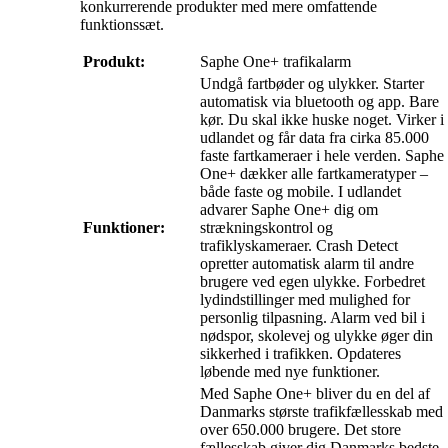
konkurrerende produkter med mere omfattende
funktionssæt.
Produkt:
Saphe One+ trafikalarm
Undgå fartbøder og ulykker. Starter
automatisk via bluetooth og app. Bare
kør. Du skal ikke huske noget. Virker i
udlandet og får data fra cirka 85.000
faste fartkameraer i hele verden. Saphe
One+ dækker alle fartkameratyper –
både faste og mobile. I udlandet
advarer Saphe One+ dig om
Funktioner:
strækningskontrol og
trafiklyskameraer. Crash Detect
opretter automatisk alarm til andre
brugere ved egen ulykke. Forbedret
lydindstillinger med mulighed for
personlig tilpasning. Alarm ved bil i
nødspor, skolevej og ulykke øger din
sikkerhed i trafikken. Opdateres
løbende med nye funktioner.
Med Saphe One+ bliver du en del af
Danmarks største trafikfællesskab med
over 650.000 brugere. Det store
fællesskab giver dig Danmarks bedste