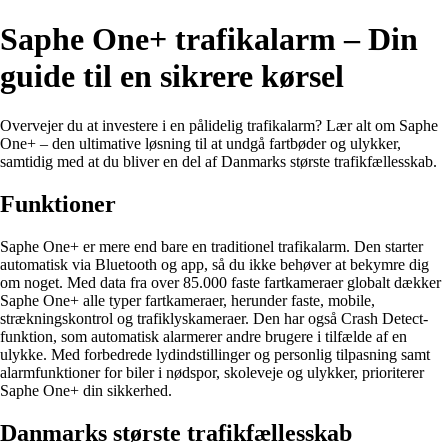
Saphe One+ trafikalarm – Din
guide til en sikrere kørsel
Overvejer du at investere i en pålidelig trafikalarm? Lær alt om Saphe
One+ – den ultimative løsning til at undgå fartbøder og ulykker,
samtidig med at du bliver en del af Danmarks største trafikfællesskab.
Funktioner
Saphe One+ er mere end bare en traditionel trafikalarm. Den starter
automatisk via Bluetooth og app, så du ikke behøver at bekymre dig
om noget. Med data fra over 85.000 faste fartkameraer globalt dækker
Saphe One+ alle typer fartkameraer, herunder faste, mobile,
strækningskontrol og trafiklyskameraer. Den har også Crash Detect-
funktion, som automatisk alarmerer andre brugere i tilfælde af en
ulykke. Med forbedrede lydindstillinger og personlig tilpasning samt
alarmfunktioner for biler i nødspor, skoleveje og ulykker, prioriterer
Saphe One+ din sikkerhed.
Danmarks største trafikfællesskab