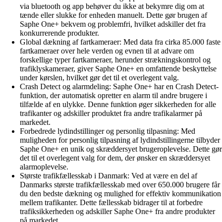
via bluetooth og app behøver du ikke at bekymre dig om at
tænde eller slukke for enheden manuelt. Dette gør brugen af
Saphe One+ bekvem og problemfri, hvilket adskiller det fra
konkurrerende produkter.
Global dækning af fartkameraer: Med data fra cirka 85.000 faste
fartkameraer over hele verden og evnen til at advare om
forskellige typer fartkameraer, herunder strækningskontrol og
trafiklyskameraer, giver Saphe One+ en omfattende beskyttelse
under kørslen, hvilket gør det til et overlegent valg.
Crash Detect og alarmdeling: Saphe One+ har en Crash Detect-
funktion, der automatisk opretter en alarm til andre brugere i
tilfælde af en ulykke. Denne funktion øger sikkerheden for alle
trafikanter og adskiller produktet fra andre trafikalarmer på
markedet.
Forbedrede lydindstillinger og personlig tilpasning: Med
muligheden for personlig tilpasning af lydindstillingerne tilbyder
Saphe One+ en unik og skræddersyet brugeroplevelse. Dette gør
det til et overlegent valg for dem, der ønsker en skræddersyet
alarmoplevelse.
Største trafikfællesskab i Danmark: Ved at være en del af
Danmarks største trafikfællesskab med over 650.000 brugere får
du den bedste dækning og mulighed for effektiv kommunikation
mellem trafikanter. Dette fællesskab bidrager til at forbedre
trafiksikkerheden og adskiller Saphe One+ fra andre produkter
på markedet.