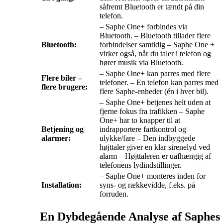
såfremt Bluetooth er tændt på din
telefon.
– Saphe One+ forbindes via
Bluetooth. – Bluetooth tillader flere
Bluetooth:
forbindelser samtidig – Saphe One +
virker også, når du taler i telefon og
hører musik via Bluetooth.
– Saphe One+ kan parres med flere
Flere biler –
telefoner. – En telefon kan parres med
flere brugere:
flere Saphe-enheder (én i hver bil).
– Saphe One+ betjenes helt uden at
fjerne fokus fra trafikken – Saphe
One+ har to knapper til at
Betjening og
indrapportere fartkontrol og
alarmer:
ulykke/fare – Den indbyggede
højttaler giver en klar sirenelyd ved
alarm – Højttaleren er uafhængig af
telefonens lydindstillinger.
– Saphe One+ monteres inden for
Installation:
syns- og rækkevidde, f.eks. på
forruden.
En Dybdegående Analyse af Saphes