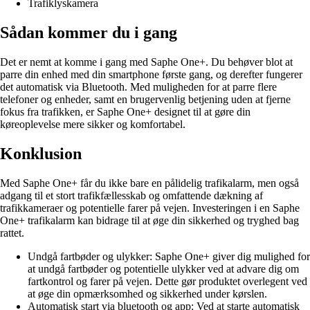
Trafiklyskamera
Sådan kommer du i gang
Det er nemt at komme i gang med Saphe One+. Du behøver blot at
parre din enhed med din smartphone første gang, og derefter fungerer
det automatisk via Bluetooth. Med muligheden for at parre flere
telefoner og enheder, samt en brugervenlig betjening uden at fjerne
fokus fra trafikken, er Saphe One+ designet til at gøre din
køreoplevelse mere sikker og komfortabel.
Konklusion
Med Saphe One+ får du ikke bare en pålidelig trafikalarm, men også
adgang til et stort trafikfællesskab og omfattende dækning af
trafikkameraer og potentielle farer på vejen. Investeringen i en Saphe
One+ trafikalarm kan bidrage til at øge din sikkerhed og tryghed bag
rattet.
Undgå fartbøder og ulykker: Saphe One+ giver dig mulighed for
at undgå fartbøder og potentielle ulykker ved at advare dig om
fartkontrol og farer på vejen. Dette gør produktet overlegent ved
at øge din opmærksomhed og sikkerhed under kørslen.
Automatisk start via bluetooth og app: Ved at starte automatisk