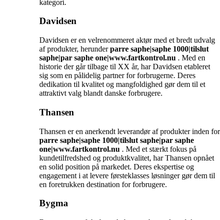
kategori.
Davidsen
Davidsen er en velrenommeret aktør med et bredt udvalg
af produkter, herunder
parre saphe|saphe 1000|tilslut
saphe|par saphe one|www.fartkontrol.nu
. Med en
historie der går tilbage til XX år, har Davidsen etableret
sig som en pålidelig partner for forbrugerne. Deres
dedikation til kvalitet og mangfoldighed gør dem til et
attraktivt valg blandt danske forbrugere.
Thansen
Thansen er en anerkendt leverandør af produkter inden for
parre saphe|saphe 1000|tilslut saphe|par saphe
one|www.fartkontrol.nu
. Med et stærkt fokus på
kundetilfredshed og produktkvalitet, har Thansen opnået
en solid position på markedet. Deres ekspertise og
engagement i at levere førsteklasses løsninger gør dem til
en foretrukken destination for forbrugere.
Bygma