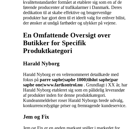
kvalitetsstandarder formået at etablere sig som en af de
førende producenter af trafikalarmer i Danmark. Deres
dedikation til at skabe effektive og brugervenlige
produkter har gjort dem til et ideelt valg for enhver bilist,
der ønsker at undgå fartbøder og ulykker på vejene.
En Omfattende Oversigt over
Butikker for Specifik
Produktkategori
Harald Nyborg
Harald Nyborg er en velrenommeret detailkæde med
fokus på
parre saphe|saphe 1000|tilslut saphe|par
saphe one|www.fartkontrol.nu
. Grundlagt i XX år, har
Harald Nyborg etableret sig som en pålidelig leverandør
af produkter inden for denne produktkategori.
Kundeanmeldelser roser Harald Nyborgs brede udvalg,
konkurrencedygtige priser og fremragende kundeservice.
Jem og Fix
Jem og Fix er en anden markant spiller i markedet for