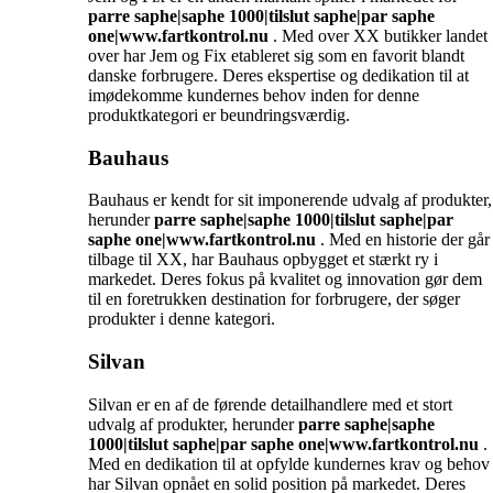
parre saphe|saphe 1000|tilslut saphe|par saphe
one|www.fartkontrol.nu
. Med over XX butikker landet
over har Jem og Fix etableret sig som en favorit blandt
danske forbrugere. Deres ekspertise og dedikation til at
imødekomme kundernes behov inden for denne
produktkategori er beundringsværdig.
Bauhaus
Bauhaus er kendt for sit imponerende udvalg af produkter,
herunder
parre saphe|saphe 1000|tilslut saphe|par
saphe one|www.fartkontrol.nu
. Med en historie der går
tilbage til XX, har Bauhaus opbygget et stærkt ry i
markedet. Deres fokus på kvalitet og innovation gør dem
til en foretrukken destination for forbrugere, der søger
produkter i denne kategori.
Silvan
Silvan er en af de førende detailhandlere med et stort
udvalg af produkter, herunder
parre saphe|saphe
1000|tilslut saphe|par saphe one|www.fartkontrol.nu
.
Med en dedikation til at opfylde kundernes krav og behov
har Silvan opnået en solid position på markedet. Deres