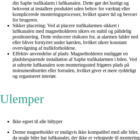
din Saphe trafikalarm i luftkanalen. Dette gør det hurtigt og
bekvemt at installere produktet uden behov for værktøj eller
komplicerede monteringsprocesser, hvilket sparer tid og besvær
for brugeren.
Sikker placering: Ved at placere trafikalarmen sikkert i
luftkanalen med magnetholderen sikres en stabil og pålidelig
positionering. Dette reducerer risikoen for, at alarmen falder ned
eller bliver forstyrret under kørslen, hvilket sikrer konstant
overvågning af trafikforholdene.
Effektiv anvendelse af plads: Magnetholderen muliggør en
pladsbesparende installation af Saphe trafikalarmen i bilen. Ved
at udnytte luftkanalen som monteringssted frigøres plads på
instrumentbrættet eller forruden, hvilket giver et mere ryddeligt
og organiseret interiør.
Ulemper
Ikke egnet til alle biltyper
Denne magnetholder er muligvis ikke kompatibel med alle biler,
da nogle biler har luftkanaler, der ikke er velegnede til montering