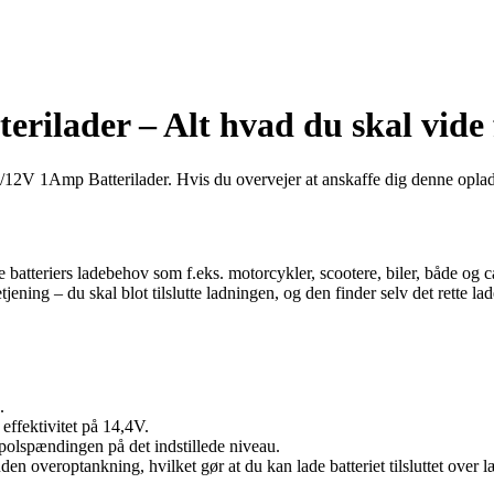
ilader – Alt hvad du skal vide 
12V 1Amp Batterilader. Hvis du overvejer at anskaffe dig denne oplader
 batteriers ladebehov som f.eks. motorcykler, scootere, biler, både og
ning – du skal blot tilslutte ladningen, og den finder selv det rette lad
.
ffektivitet på 14,4V.
polspændingen på det indstillede niveau.
en overoptankning, hvilket gør at du kan lade batteriet tilsluttet over l