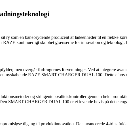
ladningsteknologi
sit ry som en banebrydende producent af ladeenheder til en række køretø
da har RAZE kontinuerligt skubbet grænserne for innovation og tekno
 opfylder, men overgår forbrugernes forventninger. Ved at integrere avan
er den nyskabende RAZE SMART CHARGER DUAL 100. Dette ethos er ind
tionsmetoder og stringente kvalitetskontroller gennem hele produktions
der. Den SMART CHARGER DUAL 100 er et levende bevis på dette engage
e tilgang til produktinnovation. Den avancerede 4-trins fuldautoma