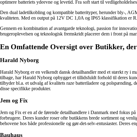
optimere batteriets ydeevne og levetid. Fra soft start til vedligeholdelse
Den dual ladetilkobling og kompatible batterityper, herunder bly-, 
kvaliteten. Med en output på 12V DC 1,0A og IP65 klassifikation er
Gennem en kombination af avantgarde teknologi, passion for innovation 
brugeroplevelsen og teknologisk fremskridt placerer dem i front 
En Omfattende Oversigt over Butikker, de
Harald Nyborg
Harald Nyborg er en velkendt dansk detailhandler med et stærkt ry i mark
tilbage, har Harald Nyborg opbygget et tillidsfuldt forhold til deres 
tilbyder bl.a. et udvalg af kvalitets raze batteriladere og polspænding, 
disse specifikke produkter.
Jem og Fix
Jem og Fix er en af de førende detailhandlere i Danmark med fokus på 
forbrugere. Deres kunder roser ofte butikkens brede sortiment og venli
behovene hos både professionelle og gør-det-selv-entusiaster. Deres enga
Bauhaus