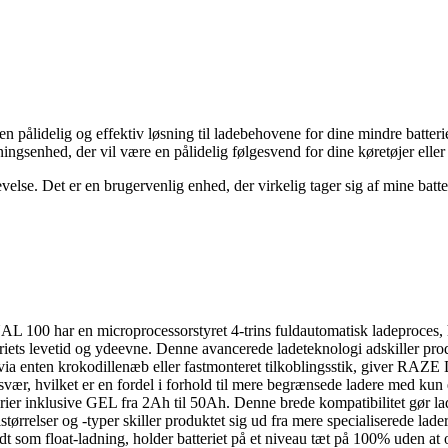
pålidelig og effektiv løsning til ladebehovene for dine mindre batteri
dningsenhed, der vil være en pålidelig følgesvend for dine køretøjer eller
e. Det er en brugervenlig enhed, der virkelig tager sig af mine batter
ar en microprocessorstyret 4-trins fuldautomatisk ladeproces, hvil
tteriets levetid og ydeevne. Denne avancerede ladeteknologi adskiller pro
n via enten krokodillenæb eller fastmonteret tilkoblingsstik, giver RA
 besvær, hvilket er en fordel i forhold til mere begrænsede ladere med ku
 inklusive GEL fra 2Ah til 50Ah. Denne brede kompatibilitet gør lader
rrelser og -typer skiller produktet sig ud fra mere specialiserede ladere,
som float-ladning, holder batteriet på et niveau tæt på 100% uden at over