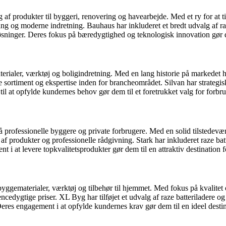
af produkter til byggeri, renovering og havearbejde. Med et ry for at ti
 og moderne indretning. Bauhaus har inkluderet et bredt udvalg af raze
ninger. Deres fokus på bæredygtighed og teknologisk innovation gør dem
terialer, værktøj og boligindretning. Med en lang historie på markedet
rtiment og ekspertise inden for brancheområdet. Silvan har strategisk 
il at opfylde kundernes behov gør dem til et foretrukket valg for forbru
ofessionelle byggere og private forbrugere. Med en solid tilstedeværels
produkter og professionelle rådgivning. Stark har inkluderet raze batte
t levere topkvalitetsprodukter gør dem til en attraktiv destination fo
ggematerialer, værktøj og tilbehør til hjemmet. Med fokus på kvalite
dygtige priser. XL Byg har tilføjet et udvalg af raze batteriladere o
eres engagement i at opfylde kundernes krav gør dem til en ideel destin