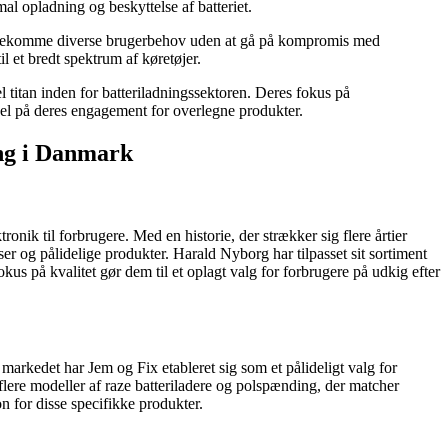
mal opladning og beskyttelse af batteriet.
imødekomme diverse brugerbehov uden at gå på kompromis med
t bredt spektrum af køretøjer.
 titan inden for batteriladningssektoren. Deres fokus på
på deres engagement for overlegne produkter.
ing i Danmark
onik til forbrugere. Med en historie, der strækker sig flere årtier
r og pålidelige produkter. Harald Nyborg har tilpasset sit sortiment
kus på kvalitet gør dem til et oplagt valg for forbrugere på udkig efter
arkedet har Jem og Fix etableret sig som et pålideligt valg for
lere modeller af raze batteriladere og polspænding, der matcher
n for disse specifikke produkter.