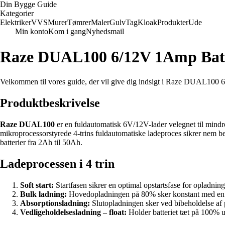
Din Bygge Guide
Kategorier
Elektriker
VVS
Murer
Tømrer
Maler
Gulv
Tag
Kloak
Produkter
Ude
Min konto
Kom i gang
Nyhedsmail
Raze DUAL100 6/12V 1Amp Batter
Velkommen til vores guide, der vil give dig indsigt i Raze DUAL100 6/
Produktbeskrivelse
Raze DUAL100
er en fuldautomatisk 6V/12V-lader velegnet til mindre
mikroprocessorstyrede 4-trins fuldautomatiske ladeproces sikrer nem betje
batterier fra 2Ah til 50Ah.
Ladeprocessen i 4 trin
Soft start:
Startfasen sikrer en optimal opstartsfase for opladning
Bulk ladning:
Hovedopladningen på 80% sker konstant med en e
Absorptionsladning:
Slutopladningen sker ved bibeholdelse af 
Vedligeholdelsesladning – float:
Holder batteriet tæt på 100% ud