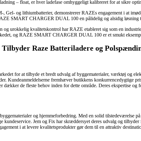
sladning – float, er hver ladefase omhyggeligt kalibreret for at sikre opti
AGM-, Gel- og lithiumbatterier, demonstrerer RAZEs engagement i at 
 RAZE SMART CHARGER DUAL 100 en pålidelig og alsidig løsning til e
og urokkelig kvalitetskontrol har RAZE etableret sig som en industriel
på markedet, og RAZE SMART CHARGER DUAL 100 er et smukt eksempel 
r Tilbyder Raze Batteriladere og Polspænd
edet for at tilbyde et bredt udvalg af byggematerialer, værktøj og elektr
kunder. Kundeanmeldelserne fremhæver butikkens konkurrencedygtige prise
der dækker de fleste behov inden for dette område. Deres ekspertise og fo
byggematerialer og hjemmeforbedring. Med en solid tilstedeværelse på m
ge kundeservice. Jem og Fix har skræddersyet deres udvalg og tilbyder f
gement i at levere kvalitetsprodukter gør dem til en attraktiv destinatio