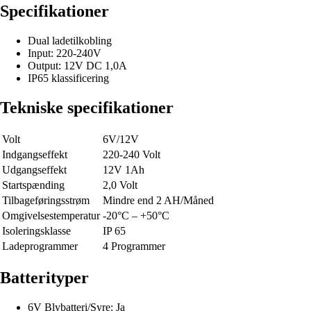
Specifikationer
Dual ladetilkobling
Input: 220-240V
Output: 12V DC 1,0A
IP65 klassificering
Tekniske specifikationer
Volt
6V/12V
Indgangseffekt
220-240 Volt
Udgangseffekt
12V 1Ah
Startspænding
2,0 Volt
Tilbageføringsstrøm
Mindre end 2 AH/Måned
Omgivelsestemperatur
-20°C – +50°C
Isoleringsklasse
IP 65
Ladeprogrammer
4 Programmer
Batterityper
6V Blybatteri/Syre: Ja