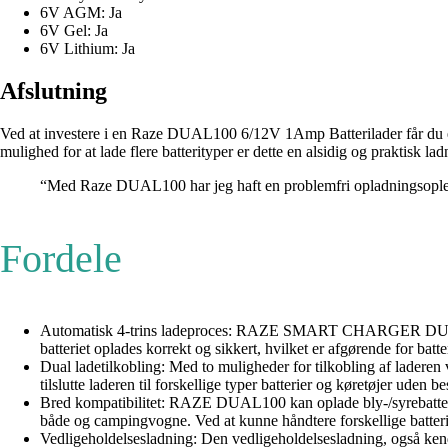
6V AGM: Ja
6V Gel: Ja
6V Lithium: Ja
Afslutning
Ved at investere i en Raze DUAL100 6/12V 1Amp Batterilader får du en 
mulighed for at lade flere batterityper er dette en alsidig og praktisk la
“Med Raze DUAL100 har jeg haft en problemfri opladningsoplevels
Fordele
Automatisk 4-trins ladeproces: RAZE SMART CHARGER DUAL 100 h
batteriet oplades korrekt og sikkert, hvilket er afgørende for ba
Dual ladetilkobling: Med to muligheder for tilkobling af ladere
tilslutte laderen til forskellige typer batterier og køretøjer uden
Bred kompatibilitet: RAZE DUAL100 kan oplade bly-/syrebatterier
både og campingvogne. Ved at kunne håndtere forskellige batteristø
Vedligeholdelsesladning: Den vedligeholdelsesladning, også kendt 