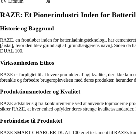
6V Lithium
Ja
RAZE: Et Pionerindustri Inden for Batteri
Historie og Baggrund
RAZE, en frontløber inden for batteriladningsteknologi, har cementeret 
[årstal], hvor den blev grundlagt af [grundlæggerens navn]. Siden 
DUAL 100.
Virksomhedens Ethos
RAZE er forpligtet til at levere produkter af høj kvalitet, der ikke kun
forenkle og forbedre brugeroplevelsen med deres produkter, herund
Produktionsmetoder og Kvalitet
RAZE adskiller sig fra konkurrenterne ved at anvende topmoderne produk
sikrer RAZE, at hver enhed opfylder deres strenge kvalitetsstandar
Forbindelse til Produktet
RAZE SMART CHARGER DUAL 100 er et testament til RAZEs kompromisløs