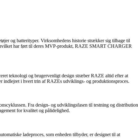
jer og batterityper. Virksomhedens historie strækker sig tilbage til
logi, hvilket har ført til deres MVP-produkt, RAZE SMART CHARGER
ceret teknologi og brugervenligt design stræber RAZE altid efter at
lejret i hvert trin af RAZEs udviklings- og produktionsproces.
cyklussen. Fra design- og udviklingsfasen til testning og distribution
ment for kvalitet og pålidelighed.
tiske ladeproces, som enheden tilbyder, er designet til at