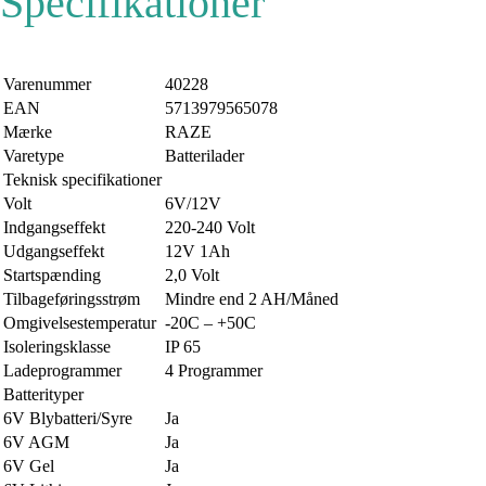
Specifikationer
Varenummer
40228
EAN
5713979565078
Mærke
RAZE
Varetype
Batterilader
Teknisk specifikationer
Volt
6V/12V
Indgangseffekt
220-240 Volt
Udgangseffekt
12V 1Ah
Startspænding
2,0 Volt
Tilbageføringsstrøm
Mindre end 2 AH/Måned
Omgivelsestemperatur
-20C – +50C
Isoleringsklasse
IP 65
Ladeprogrammer
4 Programmer
Batterityper
6V Blybatteri/Syre
Ja
6V AGM
Ja
6V Gel
Ja