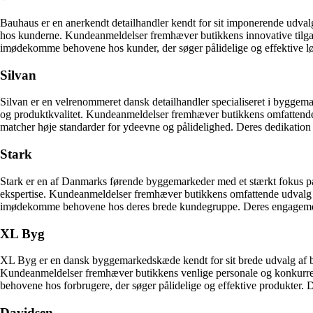
Bauhaus er en anerkendt detailhandler kendt for sit imponerende udvalg 
hos kunderne. Kundeanmeldelser fremhæver butikkens innovative tilgang
imødekomme behovene hos kunder, der søger pålidelige og effektive løs
Silvan
Silvan er en velrenommeret dansk detailhandler specialiseret i byggema
og produktkvalitet. Kundeanmeldelser fremhæver butikkens omfattende so
matcher høje standarder for ydeevne og pålidelighed. Deres dedikation t
Stark
Stark er en af Danmarks førende byggemarkeder med et stærkt fokus på pr
ekspertise. Kundeanmeldelser fremhæver butikkens omfattende udvalg af 
imødekomme behovene hos deres brede kundegruppe. Deres engagement i a
XL Byg
XL Byg er en dansk byggemarkedskæde kendt for sit brede udvalg af by
Kundeanmeldelser fremhæver butikkens venlige personale og konkurrence
behovene hos forbrugere, der søger pålidelige og effektive produkter. D
Davidsen