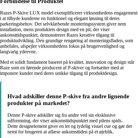
Forbindelse til Produktet
Razes P-Skive LUX model exemplificerer virksomhedens engagement
i at tilbyde kunderne en funktionel og elegant løsning til deres
parkeringsbehov. Det selvklæbende monteringssystem giver nem
installation, mens produktets design med en pil, der viser
ankomsttidspunktet, demonstrerer Razes kreative tilgang til
produktudvikling. Den grundige rengøring af monteringsfladen, som
anbefales, afspejler virksomhedens fokus på brugervenlighed og
langvarig ydeevne.
Med et solidt fundament baseret på kvalitet, innovation og design står
Raze som en førende producent af P-skiver og fortsætter med at
imponere kunder med deres unikke tilgang til produktdesign.
Hvad adskiller denne P-skive fra andre lignende
produkter på markedet?
Denne P-skive adskiller sig fra andre ved sin eksklusive
udformning, der viser ankomsttidspunktet med pilens spids.
Dette designelement giver en let og tydelig visuel cue og gør det
nemt for brugeren at aflæse ankomsttiden på et øjeblik.