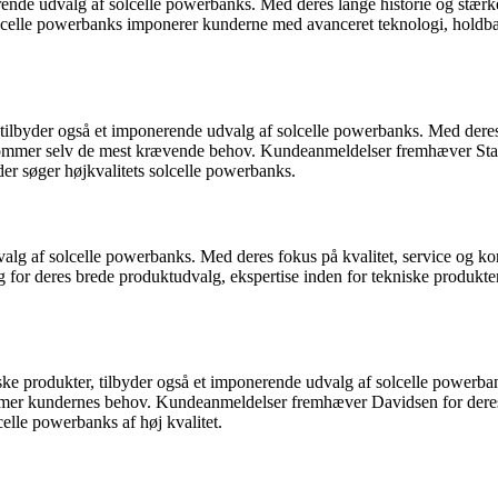
de udvalg af solcelle powerbanks. Med deres lange historie og stærke ry
lcelle powerbanks imponerer kunderne med avanceret teknologi, holdbar
 tilbyder også et imponerende udvalg af solcelle powerbanks. Med deres 
ekommer selv de mest krævende behov. Kundeanmeldelser fremhæver Stark
der søger højkvalitets solcelle powerbanks.
 af solcelle powerbanks. Med deres fokus på kvalitet, service og konk
r deres brede produktudvalg, ekspertise inden for tekniske produkter 
ke produkter, tilbyder også et imponerende udvalg af solcelle powerban
mer kundernes behov. Kundeanmeldelser fremhæver Davidsen for deres e
celle powerbanks af høj kvalitet.