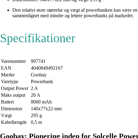
Den relativt store størrelse og vægt af powerbanken kan være en 
sammenlignet med mindre og lettere powerbanks på markedet.
Specifikationer
Varenummer
997741
EAN
4040849492167
Mærke
Goobay
Varetype
Powerbank
Output Power
2 A
Maks output
20 A
Batteri
8000 mAh
Dimension
140x77x22 mm
Vægt
295 g
Kabellængde
0,5 m
Goobay: Pionering inden for Solcelle Powe