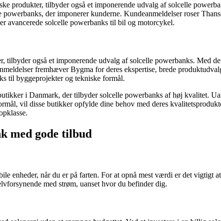
ske produkter, tilbyder også et imponerende udvalg af solcelle powerba
lle powerbanks, der imponerer kunderne. Kundeanmeldelser roser Thanse
ger avancerede solcelle powerbanks til bil og motorcykel.
, tilbyder også et imponerende udvalg af solcelle powerbanks. Med der
meldelser fremhæver Bygma for deres ekspertise, brede produktudvalg o
ks til byggeprojekter og tekniske formål.
tikker i Danmark, der tilbyder solcelle powerbanks af høj kvalitet. Uan
formål, vil disse butikker opfylde dine behov med deres kvalitetsproduk
opklasse.
ank med gode tilbud
e enheder, når du er på farten. For at opnå mest værdi er det vigtigt at
selvforsynende med strøm, uanset hvor du befinder dig.