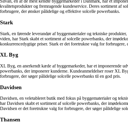
Silvan, en af de mest kendte byggemarkeder i Danmark, har et imponeren
kvalitetsprodukter og fremragende kundeservice. Deres sortiment af so
forbrugere, der ønsker pålidelige og effektive solcelle powerbanks.
Stark
Stark, en førende leverandør af byggematerialer og tekniske produkter,
viden, har Stark skabt et sortiment af solcelle powerbanks, der imød
konkurrencedygtige priser. Stark er det foretrukne valg for forbrugere, 
XL Byg
XL Byg, en anerkendt kæde af byggemarkeder, har et imponerende udvalg
powerbanks, der imponerer kunderne. Kundeanmeldelser roser XL Byg fo
forbrugere, der søger pålidelige solcelle powerbanks til en god pris.
Davidsen
Davidsen, en veletableret butik med fokus på byggematerialer og teknis
har Davidsen skabt et sortiment af solcelle powerbanks, der imødekom
Davidsen er det foretrukne valg for forbrugere, der søger pålidelige sol
Thansen