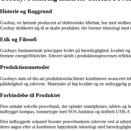
Historie og Baggrund
Goobay, en førende producent af elektroniske tilbehør, har med stolth
Goobay dedikeret sig til at skabe produkter, der forener teknologi med 
Etik og Filosofi
Goobays fundamentale principper hviler på bæredygtighed, kvalitet og 
fremme energieffektivitet. Ethvert skridt i produktionsprocessen reflekte
Produktionsmetoder
Goobays state-of-the-art produktionsfaciliteter kombinerer avanceret te
pålidelighed og ydeevne. Materialer af høj kvalitet og en omhyggelig 
Forbindelse til Produktet
Den omtalte solcelle powerbank, der oplader smartphones, tablets og h
indbygget kompas, lommelygte med SOS-funktion og dobbelt USB-A port
Den indbyggede solpanel booster powerbankens ydeevne ved at udnytte s
deres søgen efter at kombinere højtydende teknologi med bæredygtighed,