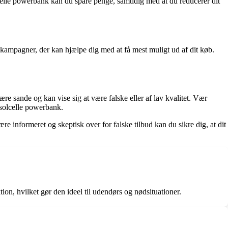
lcelle powerbank kan du spare penge, samtidig med at du reducerer dit
kampagner, der kan hjælpe dig med at få mest muligt ud af dit køb.
re sande og kan vise sig at være falske eller af lav kvalitet. Vær
 solcelle powerbank.
 informeret og skeptisk over for falske tilbud kan du sikre dig, at dit
, hvilket gør den ideel til udendørs og nødsituationer.