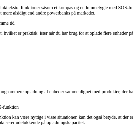
dukt ekstra funktioner såsom et kompas og en lommelygte med SOS-funk
det mere alsidigt end andre powerbanks på markedet.
amme tid
hvilket er praktisk, især når du har brug for at oplade flere enheder p
 langsommere opladning af enheder sammenlignet med produkter, der har 
-funktion
kan være nyttige i visse situationer, kan det også betyde, at der er mi
kuserer udelukkende på opladningskapacitet.