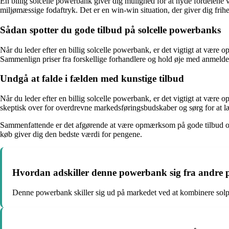
En billig solcelle powerbank giver dig mulighed for at nyde fordelene v
miljømæssige fodaftryk. Det er en win-win situation, der giver dig frih
Sådan spotter du gode tilbud på solcelle powerbanks
Når du leder efter en billig solcelle powerbank, er det vigtigt at vær
Sammenlign priser fra forskellige forhandlere og hold øje med anmeldelse
Undgå at falde i fælden med kunstige tilbud
Når du leder efter en billig solcelle powerbank, er det vigtigt at være 
skeptisk over for overdrevne markedsføringsbudskaber og sørg for at læs
Sammenfattende er det afgørende at være opmærksom på gode tilbud og fin
køb giver dig den bedste værdi for pengene.
Hvordan adskiller denne powerbank sig fra andre
Denne powerbank skiller sig ud på markedet ved at kombinere solp