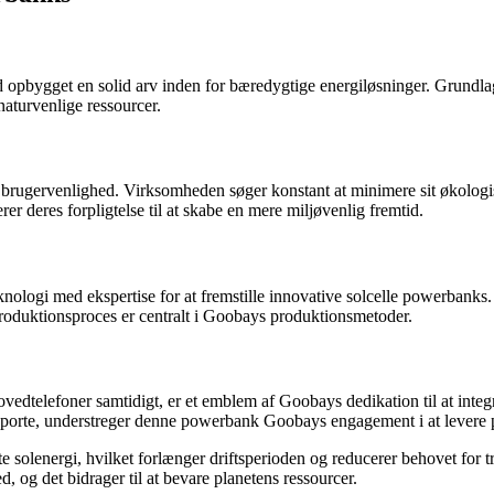
ed opbygget en solid arv inden for bæredygtige energiløsninger. Grundl
naturvenlige ressourcer.
brugervenlighed. Virksomheden søger konstant at minimere sit økologisk
rer deres forpligtelse til at skabe en mere miljøvenlig fremtid.
knologi med ekspertise for at fremstille innovative solcelle powerbanks.
produktionsproces er centralt i Goobays produktionsmetoder.
ovedtelefoner samtidigt, er et emblem af Goobays dedikation til at int
e, understreger denne powerbank Goobays engagement i at levere prak
olenergi, hvilket forlænger driftsperioden og reducerer behovet for t
 og det bidrager til at bevare planetens ressourcer.