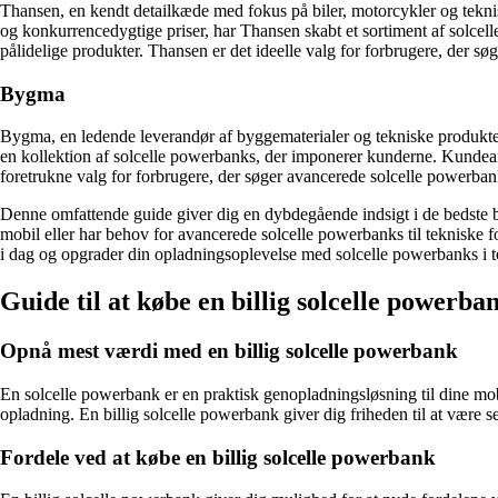
Thansen, en kendt detailkæde med fokus på biler, motorcykler og tekni
og konkurrencedygtige priser, har Thansen skabt et sortiment af solce
pålidelige produkter. Thansen er det ideelle valg for forbrugere, der sø
Bygma
Bygma, en ledende leverandør af byggematerialer og tekniske produkter
en kollektion af solcelle powerbanks, der imponerer kunderne. Kundean
foretrukne valg for forbrugere, der søger avancerede solcelle powerban
Denne omfattende guide giver dig en dybdegående indsigt i de bedste bu
mobil eller har behov for avancerede solcelle powerbanks til tekniske 
i dag og opgrader din opladningsoplevelse med solcelle powerbanks i t
Guide til at købe en billig solcelle powerb
Opnå mest værdi med en billig solcelle powerbank
En solcelle powerbank er en praktisk genopladningsløsning til dine mobil
opladning. En billig solcelle powerbank giver dig friheden til at være 
Fordele ved at købe en billig solcelle powerbank