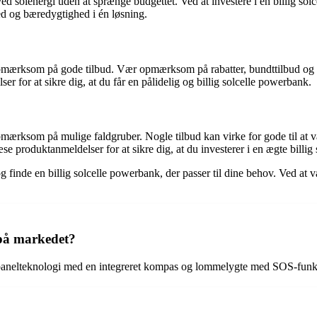
ed solenergi uden at sprænge budgettet. Ved at investere i en billig so
ed og bæredygtighed i én løsning.
e opmærksom på gode tilbud. Vær opmærksom på rabatter, bundttilbud og 
r for at sikre dig, at du får en pålidelig og billig solcelle powerbank.
opmærksom på mulige faldgruber. Nogle tilbud kan virke for gode til at væ
e produktanmeldelser for at sikre dig, at du investerer i en ægte billig
de en billig solcelle powerbank, der passer til dine behov. Ved at være
 på markedet?
anelteknologi med en integreret kompas og lommelygte med SOS-funktion