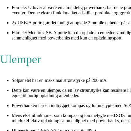
Fordele: Udover at være en almindelig powerbank, har dette pro
eventyr. Denne ekstra funktionalitet adskiller produktet og gør 
2x USB-A porte gør det muligt at oplade 2 mobile enheder på s
Fordele: Med to USB-A porte kan du oplade to enheder samtidigt, 
sammenlignet med powerbanks med kun en opladningsport.
Ulemper
Solpanelet har en maksimal strømstyrke på 200 mA
Dette kan være en ulempe, da en lav strømstyrke kan resultere i
egnet til hurtig opladning af enheder.
Powerbanken har en indbygget kompas og lommelygte med SOS
Mens ekstrafunktioner som kompas og lommelygte med SOS-funktion 
mindre effektiv opladning sammenlignet med powerbanks, der fo
Dimensioner: 140x77x22 mm og vægt: 295 g