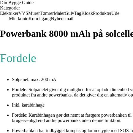
Din Bygge Guide
Kategorier
Elektriker
VVS
Murer
Tømrer
Maler
Gulv
Tag
Kloak
Produkter
Ude
Min konto
Kom i gang
Nyhedsmail
Powerbank 8000 mAh på solcell
Fordele
Solpanel: max. 200 mA
Fordele: Solpanelet giver dig mulighed for at oplade din enhed ve
produktet fra andre powerbanks, da det giver dig en alternativ 
Inkl. karabinhage
Fordele: Karabinhagen gør det nemt at fastgøre powerbanken til di
brugervenligt end andre powerbanks uden denne funktion.
Powerbanken har indbygget kompas og lommelygte med SOS-f