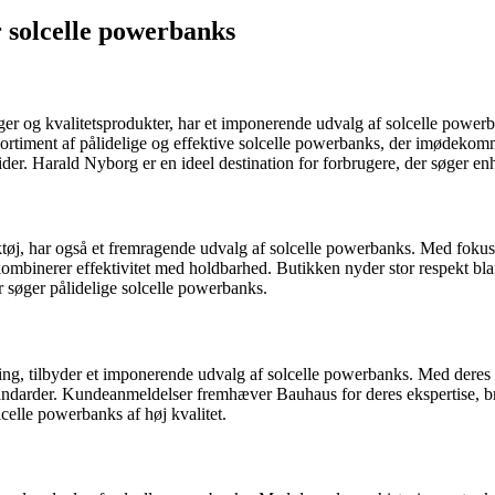
r solcelle powerbanks
r og kvalitetsprodukter, har et imponerende udvalg af solcelle powerb
sortiment af pålidelige og effektive solcelle powerbanks, der imødeko
der. Harald Nyborg er en ideel destination for forbrugere, der søger enh
rktøj, har også et fremragende udvalg af solcelle powerbanks. Med fok
ombinerer effektivitet med holdbarhed. Butikken nyder stor respekt blan
er søger pålidelige solcelle powerbanks.
g, tilbyder et imponerende udvalg af solcelle powerbanks. Med deres f
standarder. Kundeanmeldelser fremhæver Bauhaus for deres ekspertise, br
celle powerbanks af høj kvalitet.