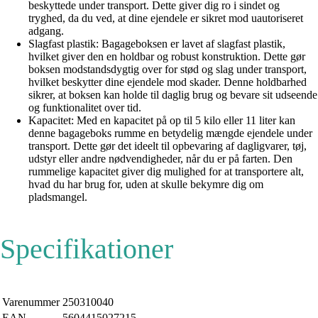
beskyttede under transport. Dette giver dig ro i sindet og
tryghed, da du ved, at dine ejendele er sikret mod uautoriseret
adgang.
Slagfast plastik: Bagageboksen er lavet af slagfast plastik,
hvilket giver den en holdbar og robust konstruktion. Dette gør
boksen modstandsdygtig over for stød og slag under transport,
hvilket beskytter dine ejendele mod skader. Denne holdbarhed
sikrer, at boksen kan holde til daglig brug og bevare sit udseende
og funktionalitet over tid.
Kapacitet: Med en kapacitet på op til 5 kilo eller 11 liter kan
denne bagageboks rumme en betydelig mængde ejendele under
transport. Dette gør det ideelt til opbevaring af dagligvarer, tøj,
udstyr eller andre nødvendigheder, når du er på farten. Den
rummelige kapacitet giver dig mulighed for at transportere alt,
hvad du har brug for, uden at skulle bekymre dig om
pladsmangel.
Specifikationer
Varenummer
250310040
EAN
5604415027215