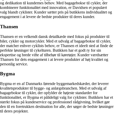
og dedikation til kundernes behov. Med bagagebokse til cykler, der
kombinerer funktionalitet med innovation, er Davidsen et populært
valg blandt cyklister. Kunder sætter pris på butikkens individualitet og
engagement i at levere de bedste produkter til deres kunder.
Thansen
Thansen er en velkendt dansk detailkæde med fokus på produkter til
biler, cykler og motorcykler. Med et udvalg af bagagebokse til cykler,
der matcher enhver cyklists behov, er Thansen et ideelt sted at finde de
perfekte løsninger til cykelturen. Butikken har et godt ry for sin
ekspertise og brede vifte af tilbehør til køretøjer. Kunder værdsætter
Thansen for dets engagement i at levere produkter af høj kvalitet og
personlig service.
Bygma
Bygma er en af Danmarks førende byggemarkedskæder, der leverer
kvalitetsprodukter til bygge- og anlægsbranchen. Med et udvalg af
bagagebokse til cykler, der opfylder de højeste standarder for
funktionalitet, er Bygma et pålideligt valg for cyklister. Butikken har et
stærkt fokus på kundeservice og professionel rådgivning, hvilket gør
den til en foretrukken destination for alle, der søger de bedste løsninger
til deres projekter.