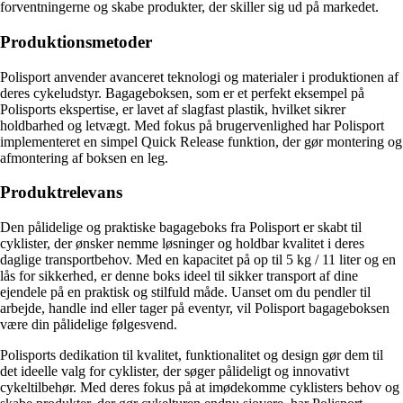
forventningerne og skabe produkter, der skiller sig ud på markedet.
Produktionsmetoder
Polisport anvender avanceret teknologi og materialer i produktionen af
deres cykeludstyr. Bagageboksen, som er et perfekt eksempel på
Polisports ekspertise, er lavet af slagfast plastik, hvilket sikrer
holdbarhed og letvægt. Med fokus på brugervenlighed har Polisport
implementeret en simpel Quick Release funktion, der gør montering og
afmontering af boksen en leg.
Produktrelevans
Den pålidelige og praktiske bagageboks fra Polisport er skabt til
cyklister, der ønsker nemme løsninger og holdbar kvalitet i deres
daglige transportbehov. Med en kapacitet på op til 5 kg / 11 liter og en
lås for sikkerhed, er denne boks ideel til sikker transport af dine
ejendele på en praktisk og stilfuld måde. Uanset om du pendler til
arbejde, handle ind eller tager på eventyr, vil Polisport bagageboksen
være din pålidelige følgesvend.
Polisports dedikation til kvalitet, funktionalitet og design gør dem til
det ideelle valg for cyklister, der søger pålideligt og innovativt
cykeltilbehør. Med deres fokus på at imødekomme cyklisters behov og