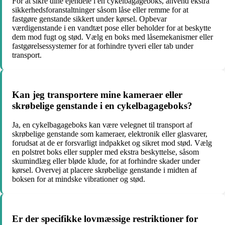
For at sikre dine ejendele i en cykelbagageboks, anvend ekstra
sikkerhedsforanstaltninger såsom låse eller remme for at
fastgøre genstande sikkert under kørsel. Opbevar
værdigenstande i en vandtæt pose eller beholder for at beskytte
dem mod fugt og stød. Vælg en boks med låsemekanismer eller
fastgørelsessystemer for at forhindre tyveri eller tab under
transport.
Kan jeg transportere mine kameraer eller
skrøbelige genstande i en cykelbagageboks?
Ja, en cykelbagageboks kan være velegnet til transport af
skrøbelige genstande som kameraer, elektronik eller glasvarer,
forudsat at de er forsvarligt indpakket og sikret mod stød. Vælg
en polstret boks eller suppler med ekstra beskyttelse, såsom
skumindlæg eller bløde klude, for at forhindre skader under
kørsel. Overvej at placere skrøbelige genstande i midten af
boksen for at mindske vibrationer og stød.
Er der specifikke lovmæssige restriktioner for