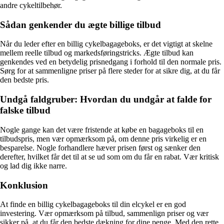
andre cykeltilbehør.
Sådan genkender du ægte billige tilbud
Når du leder efter en billig cykelbagageboks, er det vigtigt at skelne
mellem reelle tilbud og markedsføringstricks. Ægte tilbud kan
genkendes ved en betydelig prisnedgang i forhold til den normale pris.
Sørg for at sammenligne priser på flere steder for at sikre dig, at du får
den bedste pris.
Undgå faldgruber: Hvordan du undgår at falde for
falske tilbud
Nogle gange kan det være fristende at købe en bagageboks til en
tilbudspris, men vær opmærksom på, om denne pris virkelig er en
besparelse. Nogle forhandlere hæver prisen først og sænker den
derefter, hvilket får det til at se ud som om du får en rabat. Vær kritisk
og lad dig ikke narre.
Konklusion
At finde en billig cykelbagageboks til din elcykel er en god
investering. Vær opmærksom på tilbud, sammenlign priser og vær
sikker på, at du får den bedste dækning for dine penge. Med den rette