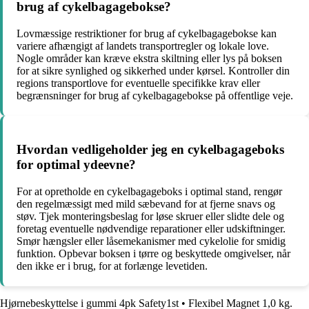
brug af cykelbagagebokse?
Lovmæssige restriktioner for brug af cykelbagagebokse kan
variere afhængigt af landets transportregler og lokale love.
Nogle områder kan kræve ekstra skiltning eller lys på boksen
for at sikre synlighed og sikkerhed under kørsel. Kontroller din
regions transportlove for eventuelle specifikke krav eller
begrænsninger for brug af cykelbagagebokse på offentlige veje.
Hvordan vedligeholder jeg en cykelbagageboks
for optimal ydeevne?
For at opretholde en cykelbagageboks i optimal stand, rengør
den regelmæssigt med mild sæbevand for at fjerne snavs og
støv. Tjek monteringsbeslag for løse skruer eller slidte dele og
foretag eventuelle nødvendige reparationer eller udskiftninger.
Smør hængsler eller låsemekanismer med cykelolie for smidig
funktion. Opbevar boksen i tørre og beskyttede omgivelser, når
den ikke er i brug, for at forlænge levetiden.
Hjørnebeskyttelse i gummi 4pk Safety1st
•
Flexibel Magnet 1,0 kg.