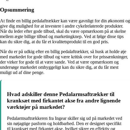
Opsummering
At finde en billig pedalaftrækker kan være gavnligt for din økonomi og
give dig mulighed for at investere i andre cykelrelaterede produkter.
Når du leder efter gode tilbud, skal du være opmærksom på at skelne
mellem ægte billige tilbud og marketingknep. Ved at følge disse tips
kan du sikre dig, at du får et kvalitetsprodukt til en god pris.
Når du er på udkig efter en billig pedalaftrækker, så husk at holde øje
med markedet for gode tilbud og være kritisk over for prissænkninger,
der virker for gode til at være sande. Ved at være opmærksom og
undersøge markedet omhyggeligt kan du sikre dig, at du får mest
muligt ud af dine penge.
Hvad adskiller denne Pedalarmsaftrækker til
kranksæt med firkantet akse fra andre lignende
værktøjer på markedet?
Pedalarmsaftrækkeren fra Ingear skiller sig ud på markedet ved
sin nøjagtige pasform og holdbarhed. Den er designet specifikt
til kranksæt med firkantet akse, hvilket sikrer en effektiv og