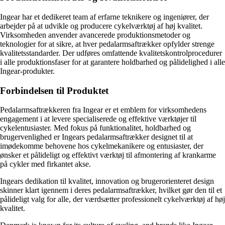
Ingear har et dedikeret team af erfarne teknikere og ingeniører, der
arbejder på at udvikle og producere cykelværktøj af høj kvalitet.
Virksomheden anvender avancerede produktionsmetoder og
teknologier for at sikre, at hver pedalarmsaftrækker opfylder strenge
kvalitetsstandarder. Der udføres omfattende kvalitetskontrolprocedurer
i alle produktionsfaser for at garantere holdbarhed og pålidelighed i alle
Ingear-produkter.
Forbindelsen til Produktet
Pedalarmsaftrækkeren fra Ingear er et emblem for virksomhedens
engagement i at levere specialiserede og effektive værktøjer til
cykelentusiaster. Med fokus på funktionalitet, holdbarhed og
brugervenlighed er Ingears pedalarmsaftrækker designet til at
imødekomme behovene hos cykelmekanikere og entusiaster, der
ønsker et pålideligt og effektivt værktøj til afmontering af krankarme
på cykler med firkantet akse.
Ingears dedikation til kvalitet, innovation og brugerorienteret design
skinner klart igennem i deres pedalarmsaftrækker, hvilket gør den til et
pålideligt valg for alle, der værdsætter professionelt cykelværktøj af høj
kvalitet.