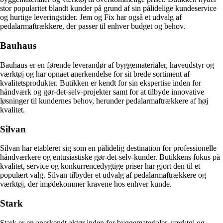
stor popularitet blandt kunder på grund af sin pålidelige kundeservice
og hurtige leveringstider. Jem og Fix har også et udvalg af
pedalarmaftrækkere, der passer til enhver budget og behov.
Bauhaus
Bauhaus er en førende leverandør af byggematerialer, haveudstyr og
værktøj og har opnået anerkendelse for sit brede sortiment af
kvalitetsprodukter. Butikken er kendt for sin ekspertise inden for
håndværk og gør-det-selv-projekter samt for at tilbyde innovative
løsninger til kundernes behov, herunder pedalarmaftrækkere af høj
kvalitet.
Silvan
Silvan har etableret sig som en pålidelig destination for professionelle
håndværkere og entusiastiske gør-det-selv-kunder. Butikkens fokus på
kvalitet, service og konkurrencedygtige priser har gjort den til et
populært valg. Silvan tilbyder et udvalg af pedalarmaftrækkere og
værktøj, der imødekommer kravene hos enhver kunde.
Stark
Stark er en anerkendt aktør inden for byggematerialer, værktøj og