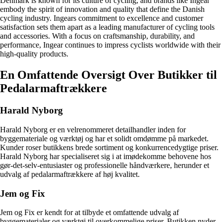
Denmark is known for its culture of cycling, and brands like Ingear
embody the spirit of innovation and quality that define the Danish
cycling industry. Ingears commitment to excellence and customer
satisfaction sets them apart as a leading manufacturer of cycling tools
and accessories. With a focus on craftsmanship, durability, and
performance, Ingear continues to impress cyclists worldwide with their
high-quality products.
En Omfattende Oversigt Over Butikker til
Pedalarmaftrækkere
Harald Nyborg
Harald Nyborg er en velrenommeret detailhandler inden for
byggemateriale og værktøj og har et solidt omdømme på markedet.
Kunder roser butikkens brede sortiment og konkurrencedygtige priser.
Harald Nyborg har specialiseret sig i at imødekomme behovene hos
gør-det-selv-entusiaster og professionelle håndværkere, herunder et
udvalg af pedalarmaftrækkere af høj kvalitet.
Jem og Fix
Jem og Fix er kendt for at tilbyde et omfattende udvalg af
byggematerialer og værktøj til overkommelige priser. Butikken nyder