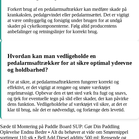
Forkert brug af en pedalarmsaftrækker kan medføre skade på
krankakslen, pedalgevindet eller pedalarmsættet. Det er vigtigt
at være omhyggelig og forsigtig under brugen for at undgå
skader på cykelkomponenterne. Følg altid producentens
anbefalinger og retningslinjer for korrekt brug.
Hvordan kan man vedligeholde en
pedalarmsaftrækker for at sikre optimal ydeevne
og holdbarhed?
For at sikre, at pedalarmsaftrækkeren fungerer korrekt og
effektivt, er det vigtigt at rengøre og smøre værktøjet
regelmæssigt. Opbevar den et tørt sted væk fra fugt og snavs,
og tjek for eventuelle tegn på slid eller skader, der kan påvirke
dens funktion. Vedligeholdelse af værktøjet vil sikre, at det er
klar til brug, når det er nødvendigt, og forlænge dets levetid.
Sæde til Montering på Paddle Board SUP: Gør Din Paddling
Oplevelse Endnu Bedre
•
Alt du behøver at vide om Smørenippel
sortiment 110 stk
•
Bell Add Diesel additiv 500 ml: Rensende og