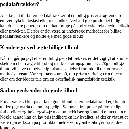
pedalaftrækker?
At sikre, at du får en pedalaftrækker til en billig pris er afgørende for
enhver cykelentusiast eller mekaniker. Ved at købe produktet billigt
kan du spare penge, som du kan bruge på andre cykelrelaterede indkøb
eller projekter. Derfor er det værd at undersøge markedet for billige
pedalaftrækkere og holde øje med gode tilbud.
Kendetegn ved ægte billige tilbud
Når du går på jagt efter en billig pedalaftrækker, er det vigtigt at kunne
skelne mellem ægte tilbud og markedsføringsgimmicks. Ægte billige
tilbud vil have en betydelig prisnedsættelse i forhold til det normale
markedsniveau. Vær opmærksom på, om prisen virkelig er reduceret,
eller om der blot er tale om en overfladisk markedsføringstaktik.
Sådan genkender du gode tilbud
For at være sikker på at få et godt tilbud på en pedalaftrækker, skal du
undersøge markedet omhyggeligt. Sammenlign priser på forskellige
forhandlere og hold også øje med anmeldelser og kundekommentarer.
Nogle gange kan en lav pris indikere en lav kvalitet, så det er vigtigt at
være opmærksom på produktanmeldelser og anbefalinger fra andre
brugere.