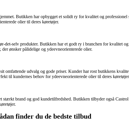
 hjemmet. Butikken har opbygget et solidt ry for kvalitet og professione
nterede olier til deres køretøjer.
-det-selv produkter. Butikken har et godt ry i branchen for kvalitet og 
er ønsker pålidelige og ydeevneorienterede olier.
sit omfattende udvalg og gode priser. Kunder har rost butikkens kvalite
t til kundernes behov for ydeevneorienterede olier til deres køretøjer
et stærkt brand og god kundetilfredshed. Butikken tilbyder også Cast
øretøjer.
Sådan finder du de bedste tilbud