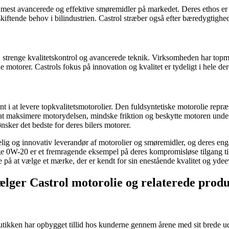
e mest avancerede og effektive smøremidler på markedet. Deres ethos er b
kiftende behov i bilindustrien. Castrol stræber også efter bæredygtighe
, strenge kvalitetskontrol og avancerede teknik. Virksomheden har topm
e motorer. Castrols fokus på innovation og kvalitet er tydeligt i hele d
 at levere topkvalitetsmotorolier. Den fuldsyntetiske motorolie repræs
 at maksimere motorydelsen, mindske friktion og beskytte motoren under
nsker det bedste for deres bilers motorer.
elig og innovativ leverandør af motorolier og smøremidler, og deres eng
Edge 0W-20 er et fremragende eksempel på deres kompromisløse tilgang til 
e på at vælge et mærke, der er kendt for sin enestående kvalitet og ydee
ælger Castrol motorolie og relaterede prod
Butikken har opbygget tillid hos kunderne gennem årene med sit brede u