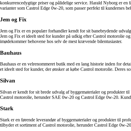
konkurrencedygtige priser og pålidelige service. Harald Nyborg er en før
varianter som Castrol Edge 0w-20, som passer perfekt til kundernes beh
Jem og Fix
Jem og Fix er en populær forhandler kendt for sit banebrydende udvalg 
Jem og Fix et ideelt sted for kunder på udkig efter Castrol motorolie o
imødekommer behovene hos selv de mest krævende bilentusiaster.
Bauhaus
Bauhaus er en velrenommeret butik med en lang historie inden for detai
et ideelt sted for kunder, der ønsker at købe Castrol motorolie. Deres s
Silvan
Silvan er kendt for sit brede udvalg af byggematerialer og produkter ti
Castrol motorolie, herunder SAE 0w-20 og Castrol Edge 0w-20. Kunder, d
Stark
Stark er en førende leverandør af byggematerialer og produkter til profe
tilbyder et sortiment af Castrol motorolie, herunder Castrol Edge 0w-20