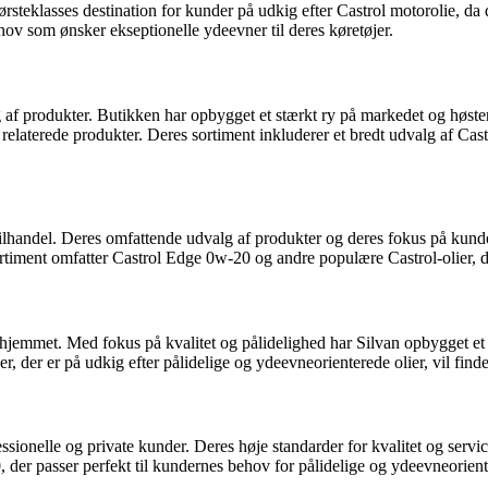
steklasses destination for kunder på udkig efter Castrol motorolie, da d
ov som ønsker ekseptionelle ydeevner til deres køretøjer.
af produkter. Butikken har opbygget et stærkt ry på markedet og høster
g relaterede produkter. Deres sortiment inkluderer et bredt udvalg af C
lhandel. Deres omfattende udvalg af produkter og deres fokus på kundet
ortiment omfatter Castrol Edge 0w-20 og andre populære Castrol-olier, de
l hjemmet. Med fokus på kvalitet og pålidelighed har Silvan opbygget et
er er på udkig efter pålidelige og ydeevneorienterede olier, vil finde 
ssionelle og private kunder. Deres høje standarder for kvalitet og servic
, der passer perfekt til kundernes behov for pålidelige og ydeevneorien