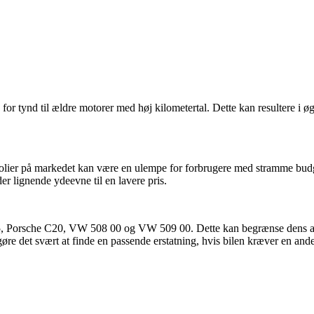
 tynd til ældre motorer med høj kilometertal. Dette kan resultere i øge
orolier på markedet kan være en ulempe for forbrugere med stramme bud
r lignende ydeevne til en lavere pris.
Porsche C20, VW 508 00 og VW 509 00. Dette kan begrænse dens anven
re det svært at finde en passende erstatning, hvis bilen kræver en ande