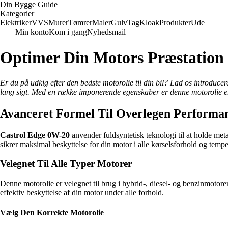
Din Bygge Guide
Kategorier
Elektriker
VVS
Murer
Tømrer
Maler
Gulv
Tag
Kloak
Produkter
Ude
Min konto
Kom i gang
Nyhedsmail
Optimer Din Motors Præstation
Er du på udkig efter den bedste motorolie til din bil? Lad os introduc
lang sigt. Med en række imponerende egenskaber er denne motorolie en pål
Avanceret Formel Til Overlegen Performa
Castrol Edge 0W-20
anvender fuldsyntetisk teknologi til at holde meta
sikrer maksimal beskyttelse for din motor i alle kørselsforhold og tempe
Velegnet Til Alle Typer Motorer
Denne motorolie er velegnet til brug i hybrid-, diesel- og benzinmoto
effektiv beskyttelse af din motor under alle forhold.
Vælg Den Korrekte Motorolie