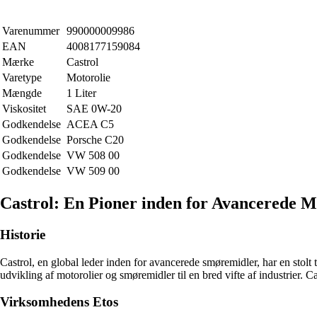
Varenummer
990000009986
EAN
4008177159084
Mærke
Castrol
Varetype
Motorolie
Mængde
1 Liter
Viskositet
SAE 0W-20
Godkendelse
ACEA C5
Godkendelse
Porsche C20
Godkendelse
VW 508 00
Godkendelse
VW 509 00
Castrol: En Pioner inden for Avancerede M
Historie
Castrol, en global leder inden for avancerede smøremidler, har en stolt
udvikling af motorolier og smøremidler til en bred vifte af industrier. C
Virksomhedens Etos