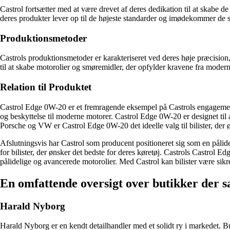
Castrol fortsætter med at være drevet af deres dedikation til at skabe d
deres produkter lever op til de højeste standarder og imødekommer de s
Produktionsmetoder
Castrols produktionsmetoder er karakteriseret ved deres høje præcision
til at skabe motorolier og smøremidler, der opfylder kravene fra modern
Relation til Produktet
Castrol Edge 0W-20 er et fremragende eksempel på Castrols engagement i
og beskyttelse til moderne motorer. Castrol Edge 0W-20 er designet til
Porsche og VW er Castrol Edge 0W-20 det ideelle valg til bilister, der ø
Afslutningsvis har Castrol som producent positioneret sig som en pålid
for bilister, der ønsker det bedste for deres køretøj. Castrols Castrol 
pålidelige og avancerede motorolier. Med Castrol kan bilister være sikr
En omfattende oversigt over butikker der s
Harald Nyborg
Harald Nyborg er en kendt detailhandler med et solidt ry i markedet. 