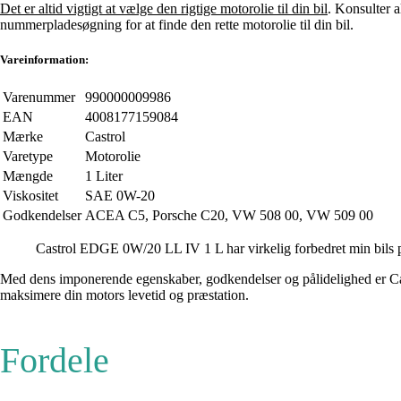
Det er altid vigtigt at vælge den rigtige motorolie til din bil
. Konsulter a
nummerpladesøgning for at finde den rette motorolie til din bil.
Vareinformation:
Varenummer
990000009986
EAN
4008177159084
Mærke
Castrol
Varetype
Motorolie
Mængde
1 Liter
Viskositet
SAE 0W-20
Godkendelser
ACEA C5, Porsche C20, VW 508 00, VW 509 00
Castrol EDGE 0W/20 LL IV 1 L har virkelig forbedret min bils pr
Med dens imponerende egenskaber, godkendelser og pålidelighed er Castr
maksimere din motors levetid og præstation.
Fordele