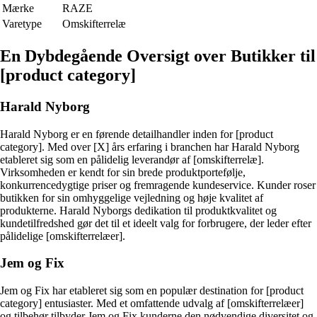
Mærke
RAZE
Varetype
Omskifterrelæ
En Dybdegående Oversigt over Butikker til
[product category]
Harald Nyborg
Harald Nyborg er en førende detailhandler inden for [product
category]. Med over [X] års erfaring i branchen har Harald Nyborg
etableret sig som en pålidelig leverandør af [omskifterrelæ].
Virksomheden er kendt for sin brede produktportefølje,
konkurrencedygtige priser og fremragende kundeservice. Kunder roser
butikken for sin omhyggelige vejledning og høje kvalitet af
produkterne. Harald Nyborgs dedikation til produktkvalitet og
kundetilfredshed gør det til et ideelt valg for forbrugere, der leder efter
pålidelige [omskifterrelæer].
Jem og Fix
Jem og Fix har etableret sig som en populær destination for [product
category] entusiaster. Med et omfattende udvalg af [omskifterrelæer]
og tilbehør tilbyder Jem og Fix kunderne den nødvendige diversitet og