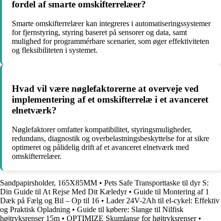
fordel af smarte omskifterrelæer?
Smarte omskifterrelæer kan integreres i automatiseringssystemer
for fjernstyring, styring baseret på sensorer og data, samt
mulighed for programmérbare scenarier, som øger effektiviteten
og fleksibiliteten i systemet.
Hvad vil være nøglefaktorerne at overveje ved
implementering af et omskifterrelæ i et avanceret
elnetværk?
Nøglefaktorer omfatter kompatibilitet, styringsmuligheder,
redundans, diagnostik og overbelastningsbeskyttelse for at sikre
optimeret og pålidelig drift af et avanceret elnetværk med
omskifterrelæer.
Sandpapirsholder, 165X85MM
•
Pets Safe Transporttaske til dyr S:
Din Guide til At Rejse Med Dit Kæledyr
•
Guide til Montering af 1
Dæk på Fælg og Bil – Op til 16
•
Lader 24V-2Ah til el-cykel: Effektiv
og Praktisk Opladning
•
Guide til købere: Slange til Nilfisk
højtryksrenser 15m
•
OPTIMIZE Skumlanse for højtryksrenser
•