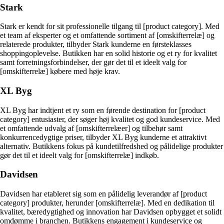
Stark
Stark er kendt for sit professionelle tilgang til [product category]. Med
et team af eksperter og et omfattende sortiment af [omskifterrelæ] og
relaterede produkter, tilbyder Stark kunderne en førsteklasses
shoppingoplevelse. Butikken har en solid historie og et ry for kvalitet
samt forretningsforbindelser, der gør det til et ideelt valg for
[omskifterrelæ] købere med høje krav.
XL Byg
XL Byg har indtjent et ry som en førende destination for [product
category] entusiaster, der søger høj kvalitet og god kundeservice. Med
et omfattende udvalg af [omskifterrelæer] og tilbehør samt
konkurrencedygtige priser, tilbyder XL Byg kunderne et attraktivt
alternativ. Butikkens fokus på kundetilfredshed og pålidelige produkter
gør det til et ideelt valg for [omskifterrelæ] indkøb.
Davidsen
Davidsen har etableret sig som en pålidelig leverandør af [product
category] produkter, herunder [omskifterrelæ]. Med en dedikation til
kvalitet, bæredygtighed og innovation har Davidsen opbygget et solidt
omdømme i branchen. Butikkens engagement i kundeservice og