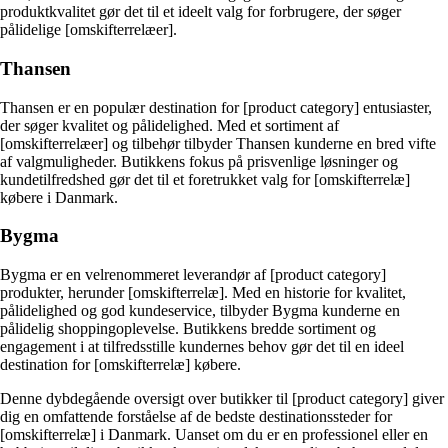
produktkvalitet gør det til et ideelt valg for forbrugere, der søger
pålidelige [omskifterrelæer].
Thansen
Thansen er en populær destination for [product category] entusiaster,
der søger kvalitet og pålidelighed. Med et sortiment af
[omskifterrelæer] og tilbehør tilbyder Thansen kunderne en bred vifte
af valgmuligheder. Butikkens fokus på prisvenlige løsninger og
kundetilfredshed gør det til et foretrukket valg for [omskifterrelæ]
købere i Danmark.
Bygma
Bygma er en velrenommeret leverandør af [product category]
produkter, herunder [omskifterrelæ]. Med en historie for kvalitet,
pålidelighed og god kundeservice, tilbyder Bygma kunderne en
pålidelig shoppingoplevelse. Butikkens bredde sortiment og
engagement i at tilfredsstille kundernes behov gør det til en ideel
destination for [omskifterrelæ] købere.
Denne dybdegående oversigt over butikker til [product category] giver
dig en omfattende forståelse af de bedste destinationssteder for
[omskifterrelæ] i Danmark. Uanset om du er en professionel eller en