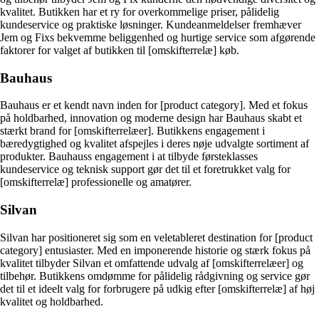
kvalitet. Butikken har et ry for overkommelige priser, pålidelig
kundeservice og praktiske løsninger. Kundeanmeldelser fremhæver
Jem og Fixs bekvemme beliggenhed og hurtige service som afgørende
faktorer for valget af butikken til [omskifterrelæ] køb.
Bauhaus
Bauhaus er et kendt navn inden for [product category]. Med et fokus
på holdbarhed, innovation og moderne design har Bauhaus skabt et
stærkt brand for [omskifterrelæer]. Butikkens engagement i
bæredygtighed og kvalitet afspejles i deres nøje udvalgte sortiment af
produkter. Bauhauss engagement i at tilbyde førsteklasses
kundeservice og teknisk support gør det til et foretrukket valg for
[omskifterrelæ] professionelle og amatører.
Silvan
Silvan har positioneret sig som en veletableret destination for [product
category] entusiaster. Med en imponerende historie og stærk fokus på
kvalitet tilbyder Silvan et omfattende udvalg af [omskifterrelæer] og
tilbehør. Butikkens omdømme for pålidelig rådgivning og service gør
det til et ideelt valg for forbrugere på udkig efter [omskifterrelæ] af høj
kvalitet og holdbarhed.