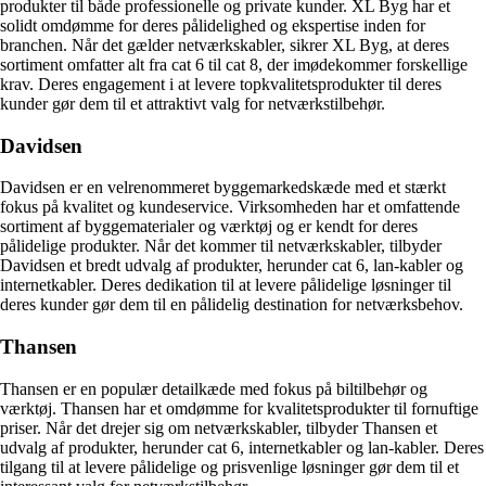
produkter til både professionelle og private kunder. XL Byg har et
solidt omdømme for deres pålidelighed og ekspertise inden for
branchen. Når det gælder netværkskabler, sikrer XL Byg, at deres
sortiment omfatter alt fra cat 6 til cat 8, der imødekommer forskellige
krav. Deres engagement i at levere topkvalitetsprodukter til deres
kunder gør dem til et attraktivt valg for netværkstilbehør.
Davidsen
Davidsen er en velrenommeret byggemarkedskæde med et stærkt
fokus på kvalitet og kundeservice. Virksomheden har et omfattende
sortiment af byggematerialer og værktøj og er kendt for deres
pålidelige produkter. Når det kommer til netværkskabler, tilbyder
Davidsen et bredt udvalg af produkter, herunder cat 6, lan-kabler og
internetkabler. Deres dedikation til at levere pålidelige løsninger til
deres kunder gør dem til en pålidelig destination for netværksbehov.
Thansen
Thansen er en populær detailkæde med fokus på biltilbehør og
værktøj. Thansen har et omdømme for kvalitetsprodukter til fornuftige
priser. Når det drejer sig om netværkskabler, tilbyder Thansen et
udvalg af produkter, herunder cat 6, internetkabler og lan-kabler. Deres
tilgang til at levere pålidelige og prisvenlige løsninger gør dem til et