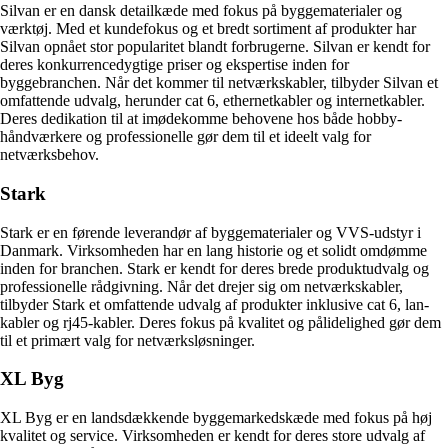
Silvan er en dansk detailkæde med fokus på byggematerialer og
værktøj. Med et kundefokus og et bredt sortiment af produkter har
Silvan opnået stor popularitet blandt forbrugerne. Silvan er kendt for
deres konkurrencedygtige priser og ekspertise inden for
byggebranchen. Når det kommer til netværkskabler, tilbyder Silvan et
omfattende udvalg, herunder cat 6, ethernetkabler og internetkabler.
Deres dedikation til at imødekomme behovene hos både hobby-
håndværkere og professionelle gør dem til et ideelt valg for
netværksbehov.
Stark
Stark er en førende leverandør af byggematerialer og VVS-udstyr i
Danmark. Virksomheden har en lang historie og et solidt omdømme
inden for branchen. Stark er kendt for deres brede produktudvalg og
professionelle rådgivning. Når det drejer sig om netværkskabler,
tilbyder Stark et omfattende udvalg af produkter inklusive cat 6, lan-
kabler og rj45-kabler. Deres fokus på kvalitet og pålidelighed gør dem
til et primært valg for netværksløsninger.
XL Byg
XL Byg er en landsdækkende byggemarkedskæde med fokus på høj
kvalitet og service. Virksomheden er kendt for deres store udvalg af