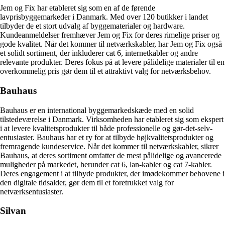
Jem og Fix har etableret sig som en af de førende
lavprisbyggemarkeder i Danmark. Med over 120 butikker i landet
tilbyder de et stort udvalg af byggematerialer og hardware.
Kundeanmeldelser fremhæver Jem og Fix for deres rimelige priser og
gode kvalitet. Når det kommer til netværkskabler, har Jem og Fix også
et solidt sortiment, der inkluderer cat 6, internetkabler og andre
relevante produkter. Deres fokus på at levere pålidelige materialer til en
overkommelig pris gør dem til et attraktivt valg for netværksbehov.
Bauhaus
Bauhaus er en international byggemarkedskæde med en solid
tilstedeværelse i Danmark. Virksomheden har etableret sig som ekspert
i at levere kvalitetsprodukter til både professionelle og gør-det-selv-
entusiaster. Bauhaus har et ry for at tilbyde højkvalitetsprodukter og
fremragende kundeservice. Når det kommer til netværkskabler, sikrer
Bauhaus, at deres sortiment omfatter de mest pålidelige og avancerede
muligheder på markedet, herunder cat 6, lan-kabler og cat 7-kabler.
Deres engagement i at tilbyde produkter, der imødekommer behovene i
den digitale tidsalder, gør dem til et foretrukket valg for
netværksentusiaster.
Silvan