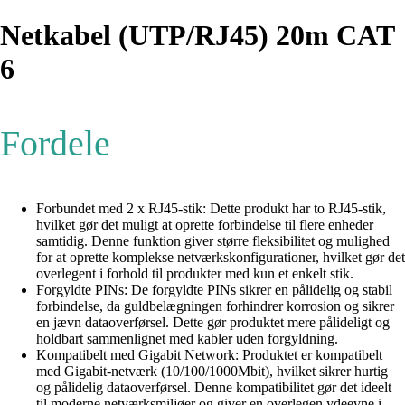
Netkabel (UTP/RJ45) 20m CAT
6
Fordele
Forbundet med 2 x RJ45-stik: Dette produkt har to RJ45-stik,
hvilket gør det muligt at oprette forbindelse til flere enheder
samtidig. Denne funktion giver større fleksibilitet og mulighed
for at oprette komplekse netværkskonfigurationer, hvilket gør det
overlegent i forhold til produkter med kun et enkelt stik.
Forgyldte PINs: De forgyldte PINs sikrer en pålidelig og stabil
forbindelse, da guldbelægningen forhindrer korrosion og sikrer
en jævn dataoverførsel. Dette gør produktet mere pålideligt og
holdbart sammenlignet med kabler uden forgyldning.
Kompatibelt med Gigabit Network: Produktet er kompatibelt
med Gigabit-netværk (10/100/1000Mbit), hvilket sikrer hurtig
og pålidelig dataoverførsel. Denne kompatibilitet gør det ideelt
til moderne netværksmiljøer og giver en overlegen ydeevne i