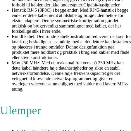
forhold til kabler, der ikke understøtter Gigabit-hastigheder.
Hanstik RJ45 (8P8C) i begge ender: Med RJ45-hanstik i begge
ender er dette kabel nemt at tilslutte og bruge uden behov for
ekstra adaptere. Denne symmetriske konfiguration gør det
praktisk og brugervenligt sammenlignet med kabler, der har
forskellige stik i hver ende.
Rundt kabel: Den runde kabelkonstruktion reducerer risikoen for
knæk og beskadigelse, samtidig med at den lettere kan installeres
og placeres i trange områder. Denne designfunktion gør
produktet mere holdbart og praktisk i brug end kabler med flade
eller stive konstruktioner.
Max 250 MHz: Med en maksimal frekvens på 250 MHz kan
dette kabel håndtere høje datahastigheder og sikre en stabil
netværksforbindelse. Denne høje frekvenskapacitet gør det
velegnet til krævende netværksprogrammer og giver en
overlegen ydeevne sammenlignet med kabler med lavere MHz-
rating.
Ulemper