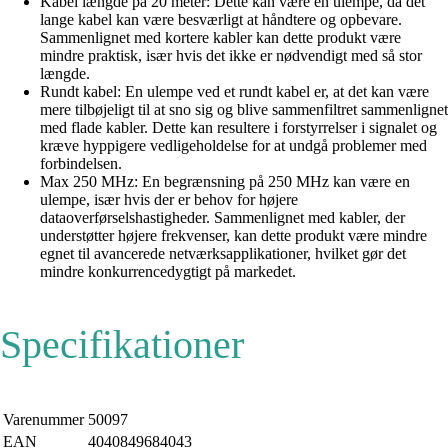
Kabel længde på 20 meter: Dette kan være en ulempe, da det
lange kabel kan være besværligt at håndtere og opbevare.
Sammenlignet med kortere kabler kan dette produkt være
mindre praktisk, især hvis det ikke er nødvendigt med så stor
længde.
Rundt kabel: En ulempe ved et rundt kabel er, at det kan være
mere tilbøjeligt til at sno sig og blive sammenfiltret sammenlignet
med flade kabler. Dette kan resultere i forstyrrelser i signalet og
kræve hyppigere vedligeholdelse for at undgå problemer med
forbindelsen.
Max 250 MHz: En begrænsning på 250 MHz kan være en
ulempe, især hvis der er behov for højere
dataoverførselshastigheder. Sammenlignet med kabler, der
understøtter højere frekvenser, kan dette produkt være mindre
egnet til avancerede netværksapplikationer, hvilket gør det
mindre konkurrencedygtigt på markedet.
Specifikationer
Varenummer
50097
EAN
4040849684043