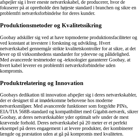
afspejler sig i hver eneste netværkskabel, de producerer, hvor de
fokuserer på at opretholde den højeste standard i branchen og sikre en
problemfri netværksforbindelse for deres kunder.
Produktionsmetoder og Kvalitetssikring
Goobay adskiller sig ved at have topmoderne produktionsfaciliteter og
ved konstant at investere i forskning og udvikling. Hvert
netværkskabel gennemgår strikte kvalitetskontroller for at sikre, at det
lever op til virksomhedens standarder for ydeevne og pålidelighed.
Med avancerede testmetoder og -teknologier garanterer Goobay, at
hvert kabel leverer en problemfri netværksforbindelse uden
kompromis.
Produktrelatering og Innovation
Goobays dedikation til innovation afspejler sig i deres netværkskabler,
der er designet til at imødekomme behovene hos moderne
netværksmiljøer. Med avancerede funktioner som forgyldte PINs,
EIA/TIA 568B-standard og kompatibilitet med Gigabit-netværk, sikrer
Goobay, at deres netværkskabler yder optimalt selv under de mest
krævende forhold. Deres netværkskabel på 20 meter er et perfekt
eksempel på deres engagement i at levere produkter, der kombinerer
længde og præstation uden at gå på kompromis med kvaliteten.