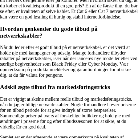
dit netværk derhjemme eller på kontoret. Men hvordan sikrer du dig, at
du køber et kvalitetsprodukt til en god pris? En af de første ting, du bør
se efter, er kvaliteten af selve kablet. Et Cat 6 eller Cat 7 netværkskabel
kan være en god løsning til hurtig og stabil internetforbindelse.
Hvordan genkender du gode tilbud på
netværkskabler?
Når du leder efter et godt tilbud på et netværkskabel, er det værd at
holde øje med kampagner og udsalg. Mange forhandlere tilbyder
rabatter på netværkskabler, især når der lanceres nye modeller eller ved
særlige begivenheder som Black Friday eller Cyber Monday. Vær
opmærksom på produktanmeldelser og garantiordninger for at sikre
dig, at du får valuta for pengene.
Adskil ægte tilbud fra markedsføringstricks
Det er vigtigt at skelne mellem reelle tilbud og markedsføringstricks,
når du jagter billige netværkskabler. Nogle forhandlere hæver priserne
før en tilbud periode for at give indtryk af større besparelser.
Sammenlign priser på tværs af forskellige butikker og hold øje med
ændringer i priserne før og efter tilbudssæsonen for at sikre, at du
virkelig får en god deal.
Samlet set er det afgørende at være opmærksom på kvaliteten af