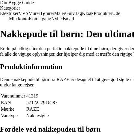
Din Bygge Guide
Kategorier
Elektriker
VVS
Murer
Tømrer
Maler
Gulv
Tag
Kloak
Produkter
Ude
Min konto
Kom i gang
Nyhedsmail
Nakkepude til børn: Den ultimati
Er du på udkig efter den perfekte nakkepude til dine børn, der giver dem 
få alle de vigtige oplysninger, der hjælper dig med at træffe den rigtige
Produktinformation
Denne nakkepude til børn fra RAZE er designet til at give god støtte i n
under lange rejser.
Varenummer
41319
EAN
5712227916587
Mærke
RAZE
Varetype
Nakkestøtte
Fordele ved nakkepuden til børn