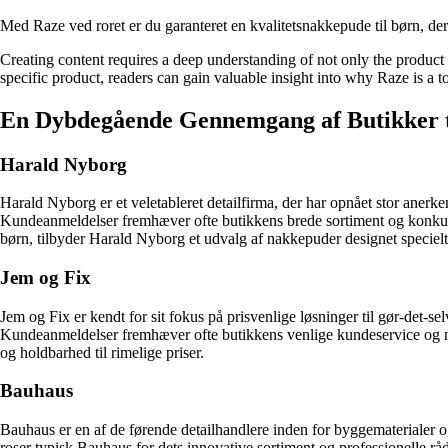
Med Raze ved roret er du garanteret en kvalitetsnakkepude til børn, de
Creating content requires a deep understanding of not only the product
specific product, readers can gain valuable insight into why Raze is a to
En Dybdegående Gennemgang af Butikker ti
Harald Nyborg
Harald Nyborg er et veletableret detailfirma, der har opnået stor anerk
Kundeanmeldelser fremhæver ofte butikkens brede sortiment og konkurren
børn, tilbyder Harald Nyborg et udvalg af nakkepuder designet specielt t
Jem og Fix
Jem og Fix er kendt for sit fokus på prisvenlige løsninger til gør-det-s
Kundeanmeldelser fremhæver ofte butikkens venlige kundeservice og ne
og holdbarhed til rimelige priser.
Bauhaus
Bauhaus er en af de førende detailhandlere inden for byggematerialer o
roser typisk Bauhaus for dets innovative sortiment og professionelle rå