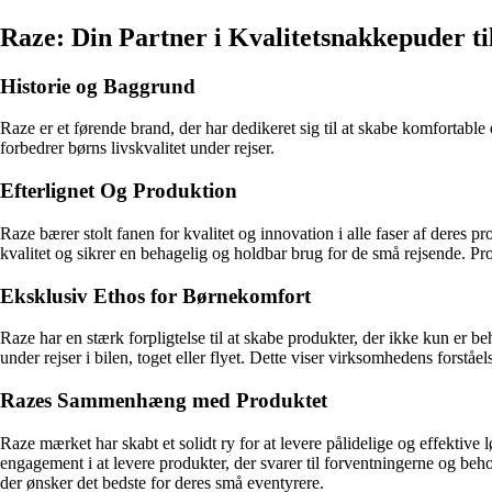
Raze: Din Partner i Kvalitetsnakkepuder ti
Historie og Baggrund
Raze er et førende brand, der har dedikeret sig til at skabe komfortable
forbedrer børns livskvalitet under rejser.
Efterlignet Og Produktion
Raze bærer stolt fanen for kvalitet og innovation i alle faser af deres 
kvalitet og sikrer en behagelig og holdbar brug for de små rejsende. Pro
Eksklusiv Ethos for Børnekomfort
Raze har en stærk forpligtelse til at skabe produkter, der ikke kun er b
under rejser i bilen, toget eller flyet. Dette viser virksomhedens forståel
Razes Sammenhæng med Produktet
Raze mærket har skabt et solidt ry for at levere pålidelige og effektiv
engagement i at levere produkter, der svarer til forventningerne og beho
der ønsker det bedste for deres små eventyrere.