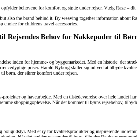
r opfylder behovene for komfort og støtte under rejser. Vælg Raze – dit
 but also the brand behind it. By weaving together information about Ra
p choice for childrens travel accessories.
l Rejsendes Behov for Nakkepuder til Bør
endelse inden for hjemme- og byggemarkedet. Med en historie, der strække
cedygtige priser. Harald Nyborg skiller sig ud ved at tilbyde kvalitets
il børn, der sikrer komfort under rejsen.
elv-projekter og havearbejde. Med en tilstedeværelse over hele landet ha
mme shoppingoplevelse. Når det kommer til børns rejsebehov, tilbyder
g boligudstyr. Med et ry for kvalitetsprodukter og inspirerende indret
dgivning. Når det gælder rejsepuder til børn, tilbyder Bauhaus ergonomi