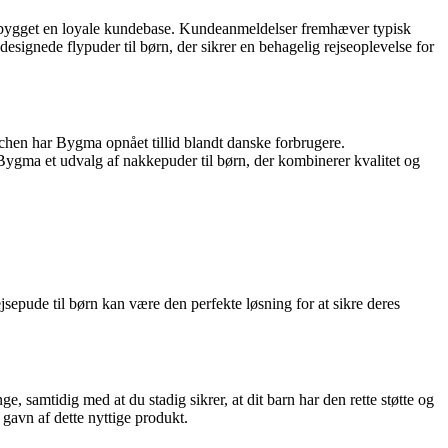
opbygget en loyale kundebase. Kundeanmeldelser fremhæver typisk
signede flypuder til børn, der sikrer en behagelig rejseoplevelse for
nchen har Bygma opnået tillid blandt danske forbrugere.
 Bygma et udvalg af nakkepuder til børn, der kombinerer kvalitet og
rejsepude til børn kan være den perfekte løsning for at sikre deres
e, samtidig med at du stadig sikrer, at dit barn har den rette støtte og
 gavn af dette nyttige produkt.