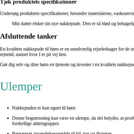
Tjek produktets specifikationer
Undersøg produktets specifikationer, herunder materialerne, vaskeanvisni
Min datter elsker sin nye nakkepude. Den er så blød og behagelig
Afsluttende tanker
En kvalitets nakkepude til børn er en uundværlig rejseledsager for de 
rejsetid, uanset hvor I er på vej hen.
Gør dig selv og dine børn en tjeneste og invester i en kvalitets nakkepu
Ulemper
Nakkepuden er kun egnet til børn
Denne begrænsning kan være en ulempe, da det betyder, at produkt
forskellige aldersgrupper.
Begrænset anvendelsesområde til bil, tog og flyrejser