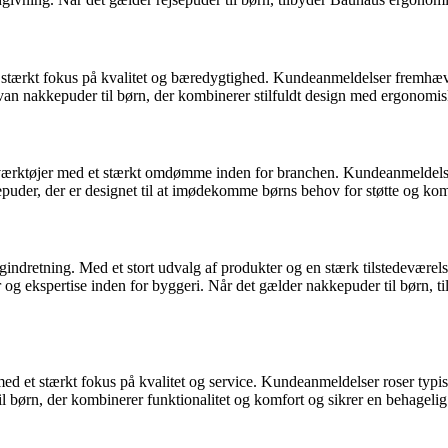
 stærkt fokus på kvalitet og bæredygtighed. Kundeanmeldelser fremhæver
van nakkepuder til børn, der kombinerer stilfuldt design med ergonomisk
værktøjer med et stærkt omdømme inden for branchen. Kundeanmeldelser r
kepuder, der er designet til at imødekomme børns behov for støtte og kom
indretning. Med et stort udvalg af produkter og en stærk tilstedeværel
 ekspertise inden for byggeri. Når det gælder nakkepuder til børn, t
d et stærkt fokus på kvalitet og service. Kundeanmeldelser roser typis
l børn, der kombinerer funktionalitet og komfort og sikrer en behagelig 