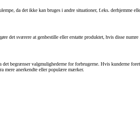
 ulempe, da det ikke kan bruges i andre situationer, f.eks. derhjemme el
re det sværere at genbestille eller erstatte produktet, hvis disse numre 
a det begrænser valgmulighederne for forbrugerne. Hvis kunderne fore
ra mere anerkendte eller populære mærker.