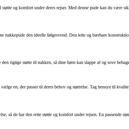
al støtte og komfort under deres rejser. Med denne pude kan du være sikk
 denne nakkepude den ideelle følgesvend. Den lette og bærbare konstrukti
 rigtige støtte til nakken, så dine børn kan slappe af og sove behageli
t vælge en, der passer til deres behov og størrelse. Tag hensyn til kvali
else, så de har den rette støtte og komfort under rejsen. En passende stø