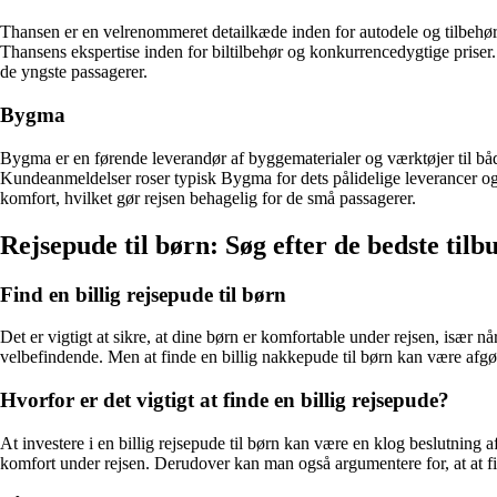
Thansen er en velrenommeret detailkæde inden for autodele og tilbehø
Thansens ekspertise inden for biltilbehør og konkurrencedygtige priser.
de yngste passagerer.
Bygma
Bygma er en førende leverandør af byggematerialer og værktøjer til båd
Kundeanmeldelser roser typisk Bygma for dets pålidelige leverancer og 
komfort, hvilket gør rejsen behagelig for de små passagerer.
Rejsepude til børn: Søg efter de bedste til
Find en billig rejsepude til børn
Det er vigtigt at sikre, at dine børn er komfortable under rejsen, især nå
velbefindende. Men at finde en billig nakkepude til børn kan være afgør
Hvorfor er det vigtigt at finde en billig rejsepude?
At investere i en billig rejsepude til børn kan være en klog beslutning af
komfort under rejsen. Derudover kan man også argumentere for, at at find