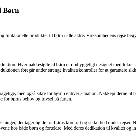
l Børn
 og funktionelle produkter til børn i alle aldre. Virksomhedens rejse be
produktion. Hver nakkestøtte til børn er omhyggeligt designet med fokus 
duktionen foregår under strenge kvalitetskontroller for at garantere sik
ehagelige, men også sikre for børn i enhver situation. Nakkepuderne til 
se for børns behov og trivsel på farten.
e løsninger, der tager højde for børns komfort og sikkerhed under rejser
vene hos både børn og forældre. Med deres dedikation til kvalitet og inn