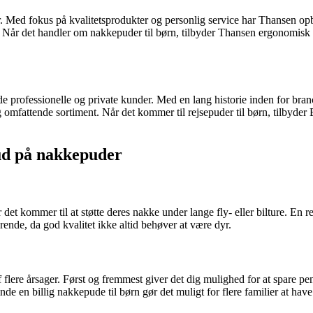
r. Med fokus på kvalitetsprodukter og personlig service har Thansen 
 Når det handler om nakkepuder til børn, tilbyder Thansen ergonomisk de
e professionelle og private kunder. Med en lang historie inden for bra
omfattende sortiment. Når det kommer til rejsepuder til børn, tilbyder
bud på nakkepuder
r det kommer til at støtte deres nakke under lange fly- eller bilture. En 
ende, da god kvalitet ikke altid behøver at være dyr.
 flere årsager. Først og fremmest giver det dig mulighed for at spare peng
e en billig nakkepude til børn gør det muligt for flere familier at have