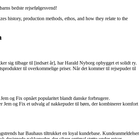
 barns bedste rejsefølgesvend!
zes history, production methods, ethos, and how they relate to the
n
r sig tilbage til [indsæt år], har Harald Nyborg opbygget et solidt ry.
produkter til overkommelige priser. Når det kommer til rejsepuder til
r Jem og Fix opnået popularitet blandt danske forbrugere.
 Jem og Fix et udvalg af nakkepuder til børn, der kombinerer komfort
ningstrends har Bauhaus tiltrukket en loyal kundebase. Kundeanmeldelser
sk designede nakkepuder, der sikrer optimal støtte under rejser.