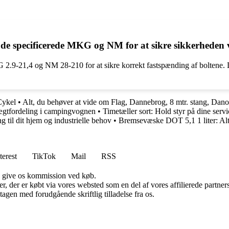
 de specificerede MKG og NM for at sikre sikkerheden
9-21,4 og NM 28-210 for at sikre korrekt fastspænding af boltene. Dette
Cykel
•
Alt, du behøver at vide om Flag, Dannebrog, 8 mtr. stang, Dan
vægtfordeling i campingvognen
•
Timetæller sort: Hold styr på dine servi
g til dit hjem og industrielle behov
•
Bremsevæske DOT 5,1 1 liter: Alt,
terest
TikTok
Mail
RSS
n give os kommission ved køb.
ter, der er købt via vores websted som en del af vores affilierede partn
tagen med forudgående skriftlig tilladelse fra os.