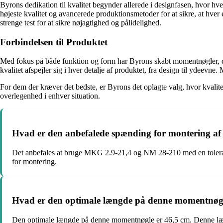
Byrons dedikation til kvalitet begynder allerede i designfasen, hvor h
højeste kvalitet og avancerede produktionsmetoder for at sikre, at hver
strenge test for at sikre nøjagtighed og pålidelighed.
Forbindelsen til Produktet
Med fokus på både funktion og form har Byrons skabt momentnøgler, de
kvalitet afspejler sig i hver detalje af produktet, fra design til ydee
For dem der kræver det bedste, er Byrons det oplagte valg, hvor kvali
overlegenhed i enhver situation.
Hvad er den anbefalede spænding for montering a
Det anbefales at bruge MKG 2.9-21,4 og NM 28-210 med en toleranc
for montering.
Hvad er den optimale længde på denne momentnøgle,
Den optimale længde på denne momentnøgle er 46,5 cm. Denne længde