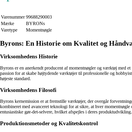
Varenummer
99688290003
Mærke
BYRONs
Varetype
Momentnøgle
Byrons: En Historie om Kvalitet og Håndv
Virksomhedens Historie
Byrons er en anerkendt producent af momentnøgler og værktøj med et fo
passion for at skabe højtydende værktøjer til professionelle og hobbyis
højeste standard.
Virksomhedens Filosofi
Byrons kernemission er at fremstille værktøjer, der overgår forventnin
kombineret med avanceret teknologi for at sikre, at hver momentnøgle 
entusiastiske gør-det-selvere, hvilket afspejles i deres produktudvikling.
Produktionsmetoder og Kvalitetskontrol