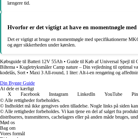
længere tid.
Hvorfor er det vigtigt at have en momentnøgle med
Det er vigtigt at bruge en momentnøgle med specifikationerne MKG 2.
og øger sikkerheden under kørslen.
Købsguide til Batteri 12V 55Ah
•
Guide til Køb af Universal Spejl til 
Biltema
•
Kugletryksmåler Camp nature – Din vejledning til optimal 
kodelås, Sort
•
Maxi 3 All-round, 1 liter: Alt-i-en rengøring og affedtnin
Din Bygge Guide
At dele er kærligt
X
Facebook
Instagram
LinkedIn
YouTube
Pin
© Alle rettigheder forbeholdes.
© Indholdet må ikke gengives uden tilladelse. Nogle links på siden ka
© Alle rettigheder forbeholdes. Vi kan tjene en del af salget fra produk
distribueres, transmitteres, cachelagres eller på anden måde bruges, und
Mød os
Bag om
Vores formål