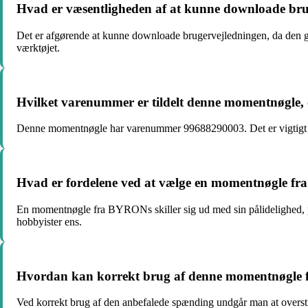
Hvad er væsentligheden af at kunne downloade br
Det er afgørende at kunne downloade brugervejledningen, da den giv
værktøjet.
Hvilket varenummer er tildelt denne momentnøgle, o
Denne momentnøgle har varenummer 99688290003. Det er vigtigt at ke
Hvad er fordelene ved at vælge en momentnøgle f
En momentnøgle fra BYRONs skiller sig ud med sin pålidelighed, præ
hobbyister ens.
Hvordan kan korrekt brug af denne momentnøgle f
Ved korrekt brug af den anbefalede spænding undgår man at overstra