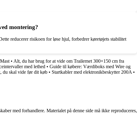
 ved montering?
 reducerer risikoen for løse hjul, forbedrer køretøjets stabilitet
oMast
•
Alt, du har brug for at vide om Trailernet 300×150 cm fra
ceintervaller med lethed
•
Guide til købere: Værdiboks med Wire og
 du skal vide før dit køb
•
Startkabler med elektronikbeskytter 200A
•
erskaber med forhandlere. Materialet på denne side må ikke reproduceres,