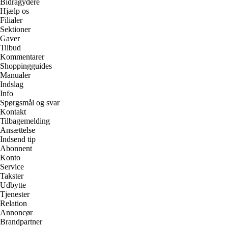
Bidragydere
Hjælp os
Filialer
Sektioner
Gaver
Tilbud
Kommentarer
Shoppingguides
Manualer
Indslag
Info
Spørgsmål og svar
Kontakt
Tilbagemelding
Ansættelse
Indsend tip
Abonnent
Konto
Service
Takster
Udbytte
Tjenester
Relation
Annoncør
Brandpartner