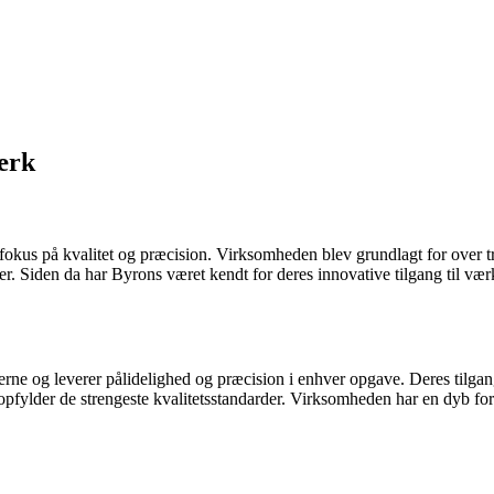
ærk
kus på kvalitet og præcision. Virksomheden blev grundlagt for over tre
ter. Siden da har Byrons været kendt for deres innovative tilgang til v
gerne og leverer pålidelighed og præcision i enhver opgave. Deres tilga
opfylder de strengeste kvalitetsstandarder. Virksomheden har en dyb fo