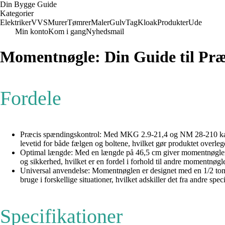
Din Bygge Guide
Kategorier
Elektriker
VVS
Murer
Tømrer
Maler
Gulv
Tag
Kloak
Produkter
Ude
Min konto
Kom i gang
Nyhedsmail
Momentnøgle: Din Guide til Præc
Fordele
Præcis spændingskontrol: Med MKG 2.9-21,4 og NM 28-210 kan du 
levetid for både fælgen og boltene, hvilket gør produktet overleg
Optimal længde: Med en længde på 46,5 cm giver momentnøglen 
og sikkerhed, hvilket er en fordel i forhold til andre momentnøgl
Universal anvendelse: Momentnøglen er designet med en 1/2 tomme 
bruge i forskellige situationer, hvilket adskiller det fra andre spec
Specifikationer