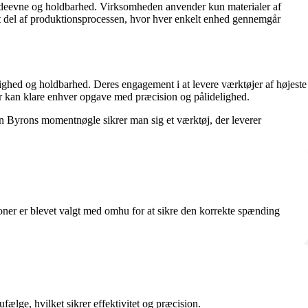
al ydeevne og holdbarhed. Virksomheden anvender kun materialer af
eret del af produktionsprocessen, hvor hver enkelt enhed gennemgår
hed og holdbarhed. Deres engagement i at levere værktøjer af højeste
der kan klare enhver opgave med præcision og pålidelighed.
n Byrons momentnøgle sikrer man sig et værktøj, der leverer
ner er blevet valgt med omhu for at sikre den korrekte spænding
lge, hvilket sikrer effektivitet og præcision.