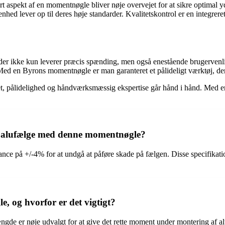
vert aspekt af en momentnøgle bliver nøje overvejet for at sikre optim
 enhed lever op til deres høje standarder. Kvalitetskontrol er en integr
r ikke kun leverer præcis spænding, men også enestående brugervenlig
vne. Med en Byrons momentnøgle er man garanteret et pålideligt værktøj, 
tet, pålidelighed og håndværksmæssig ekspertise går hånd i hånd. Med e
f alufælge med denne momentnøgle?
e på +/-4% for at undgå at påføre skade på fælgen. Disse specifikatio
 og hvorfor er det vigtigt?
 er nøje udvalgt for at give det rette moment under montering af alufæ