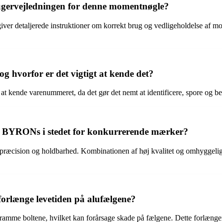
ugervejledningen for denne momentnøgle?
er detaljerede instruktioner om korrekt brug og vedligeholdelse af mom
g hvorfor er det vigtigt at kende det?
nde varenummeret, da det gør det nemt at identificere, spore og besti
ra BYRONs i stedet for konkurrerende mærker?
cision og holdbarhed. Kombinationen af høj kvalitet og omhyggelig frem
orlænge levetiden på alufælgene?
mme boltene, hvilket kan forårsage skade på fælgene. Dette forlænger le