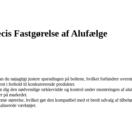
is Fastgørelse af Alufælge
nøjagtigt justere spændingen på boltene, hvilket forhindrer overstra
ent i forhold til konkurrerende produkter.
dig den nødvendige rækkevidde og kontrol under monteringen af aluf
er på markedet.
størrelse, hvilket gør den kompatibel med et bredt udvalg af tilbehør o
ialiserede værktøjer.