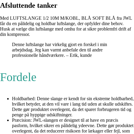
Afsluttende tanker
Med LUFTSLANGE 1/2 10M M/KOBL, BLÅ SOFT BLÅ fra JWL
får du en pålidelig og holdbar luftslange, der opfylder dine behov.
Husk at vælge din luftslange med omhu for at sikre problemfri drift af
din kompressor.
Denne luftslange har virkelig gjort en forskel i min
arbejdsdag. Jeg kan varmt anbefale den til andre
professionelle håndværkere. – Erik, kunde
Fordele
Holdbarhed: Denne slange er kendt for sin ekstreme holdbarhed,
hvilket betyder, at den vil vare i lang tid uden at skulle udskiftes.
Dette gør produktet overlegent, da det sparer forbrugeren tid og
penge på hyppige udskiftninger.
Præcision: JWL-slangen er designet til at have en præcis
pasform, hvilket sikrer en pålidelig ydeevne. Dette gør produktet
overlegent, da det reducerer risikoen for lækager eller fejl, som