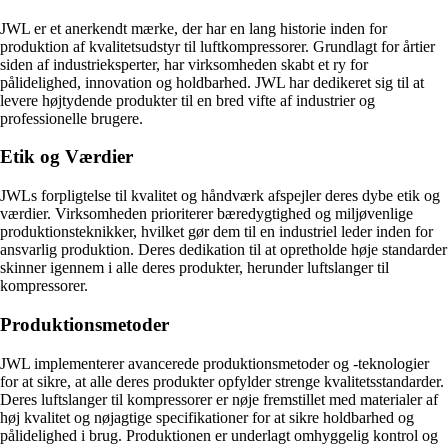
JWL er et anerkendt mærke, der har en lang historie inden for
produktion af kvalitetsudstyr til luftkompressorer. Grundlagt for årtier
siden af industrieksperter, har virksomheden skabt et ry for
pålidelighed, innovation og holdbarhed. JWL har dedikeret sig til at
levere højtydende produkter til en bred vifte af industrier og
professionelle brugere.
Etik og Værdier
JWLs forpligtelse til kvalitet og håndværk afspejler deres dybe etik og
værdier. Virksomheden prioriterer bæredygtighed og miljøvenlige
produktionsteknikker, hvilket gør dem til en industriel leder inden for
ansvarlig produktion. Deres dedikation til at opretholde høje standarder
skinner igennem i alle deres produkter, herunder luftslanger til
kompressorer.
Produktionsmetoder
JWL implementerer avancerede produktionsmetoder og -teknologier
for at sikre, at alle deres produkter opfylder strenge kvalitetsstandarder.
Deres luftslanger til kompressorer er nøje fremstillet med materialer af
høj kvalitet og nøjagtige specifikationer for at sikre holdbarhed og
pålidelighed i brug. Produktionen er underlagt omhyggelig kontrol og