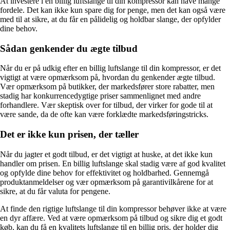
At investere i en billig luftslange til din kompressor kan have mange
fordele. Det kan ikke kun spare dig for penge, men det kan også være
med til at sikre, at du får en pålidelig og holdbar slange, der opfylder
dine behov.
Sådan genkender du ægte tilbud
Når du er på udkig efter en billig luftslange til din kompressor, er det
vigtigt at være opmærksom på, hvordan du genkender ægte tilbud.
Vær opmærksom på butikker, der markedsfører store rabatter, men
stadig har konkurrencedygtige priser sammenlignet med andre
forhandlere. Vær skeptisk over for tilbud, der virker for gode til at
være sande, da de ofte kan være forklædte markedsføringstricks.
Det er ikke kun prisen, der tæller
Når du jagter et godt tilbud, er det vigtigt at huske, at det ikke kun
handler om prisen. En billig luftslange skal stadig være af god kvalitet
og opfylde dine behov for effektivitet og holdbarhed. Gennemgå
produktanmeldelser og vær opmærksom på garantivilkårene for at
sikre, at du får valuta for pengene.
At finde den rigtige luftslange til din kompressor behøver ikke at være
en dyr affære. Ved at være opmærksom på tilbud og sikre dig et godt
køb, kan du få en kvalitets luftslange til en billig pris, der holder dig