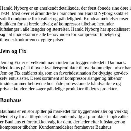
Harald Nyborg er en anerkendt detailkæde, der først åbnede sine døre i
1904. Med over et århundrede i branchen har Harald Nyborg skabt et
solidt omdømme for kvalitet og pålidelighed. Kundeanmeldelser roser
butikken for sit brede udvalg af kompressor tilbehør, herunder
luftslanger i alle længder og størrelser. Harald Nyborg har specialiseret
sig i at imødekomme alle behov inden for kompressor tilbehør og
tilbyder konkurrencedygtige priser.
Jem og Fix
Jem og Fix er et velkendt navn inden for byggemarkedet i Danmark.
Med fokus på at tilbyde kvalitetsprodukter til overkommelige priser har
Jem og Fix etableret sig som en favoritdestination for dygtige gør-det-
selv-entusiaster. Deres sortiment af kompressor slanger og tilbehør
imødekommer behovene hos både professionelle håndværkere og
private kunder, der søger pålidelige produkter til deres projekter.
Bauhaus
Bauhaus er en stor spiller på markedet for byggematerialer og værktøj.
Med et ry for at tilbyde et omfattende udvalg af produkter i topkvalitet
er Bauhaus et foretrukket valg for dem, der leder efter luftslanger og
kompressor tilbehør. Kundeanmeldelser fremhæver Bauhaus