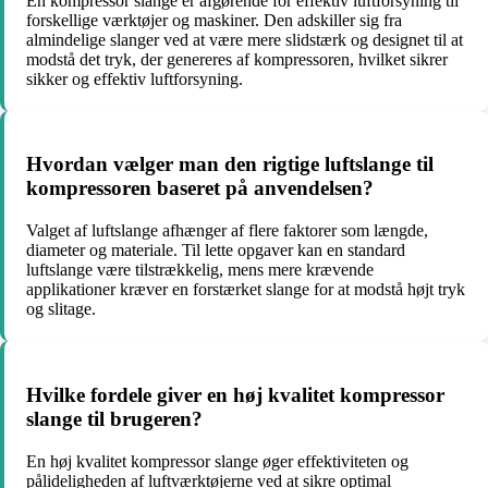
En kompressor slange er afgørende for effektiv luftforsyning til
forskellige værktøjer og maskiner. Den adskiller sig fra
almindelige slanger ved at være mere slidstærk og designet til at
modstå det tryk, der genereres af kompressoren, hvilket sikrer
sikker og effektiv luftforsyning.
Hvordan vælger man den rigtige luftslange til
kompressoren baseret på anvendelsen?
Valget af luftslange afhænger af flere faktorer som længde,
diameter og materiale. Til lette opgaver kan en standard
luftslange være tilstrækkelig, mens mere krævende
applikationer kræver en forstærket slange for at modstå højt tryk
og slitage.
Hvilke fordele giver en høj kvalitet kompressor
slange til brugeren?
En høj kvalitet kompressor slange øger effektiviteten og
pålideligheden af luftværktøjerne ved at sikre optimal