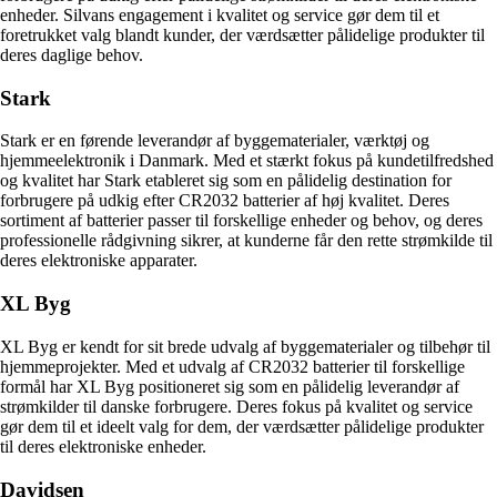
enheder. Silvans engagement i kvalitet og service gør dem til et
foretrukket valg blandt kunder, der værdsætter pålidelige produkter til
deres daglige behov.
Stark
Stark er en førende leverandør af byggematerialer, værktøj og
hjemmeelektronik i Danmark. Med et stærkt fokus på kundetilfredshed
og kvalitet har Stark etableret sig som en pålidelig destination for
forbrugere på udkig efter CR2032 batterier af høj kvalitet. Deres
sortiment af batterier passer til forskellige enheder og behov, og deres
professionelle rådgivning sikrer, at kunderne får den rette strømkilde til
deres elektroniske apparater.
XL Byg
XL Byg er kendt for sit brede udvalg af byggematerialer og tilbehør til
hjemmeprojekter. Med et udvalg af CR2032 batterier til forskellige
formål har XL Byg positioneret sig som en pålidelig leverandør af
strømkilder til danske forbrugere. Deres fokus på kvalitet og service
gør dem til et ideelt valg for dem, der værdsætter pålidelige produkter
til deres elektroniske enheder.
Davidsen