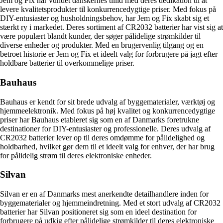
Jem og Fix har vundet danskernes tillid med deres dedikation til at
levere kvalitetsprodukter til konkurrencedygtige priser. Med fokus på
DIY-entusiaster og husholdningsbehov, har Jem og Fix skabt sig et
stærkt ry i markedet. Deres sortiment af CR2032 batterier har vist sig at
være populært blandt kunder, der søger pålidelige strømkilder til
diverse enheder og produkter. Med en brugervenlig tilgang og en
betroet historie er Jem og Fix et ideelt valg for forbrugere på jagt efter
holdbare batterier til overkommelige priser.
Bauhaus
Bauhaus er kendt for sit brede udvalg af byggematerialer, værktøj og
hjemmeelektronik. Med fokus på høj kvalitet og konkurrencedygtige
priser har Bauhaus etableret sig som en af Danmarks foretrukne
destinationer for DIY-entusiaster og professionelle. Deres udvalg af
CR2032 batterier lever op til deres omdømme for pålidelighed og
holdbarhed, hvilket gør dem til et ideelt valg for enhver, der har brug
for pålidelig strøm til deres elektroniske enheder.
Silvan
Silvan er en af Danmarks mest anerkendte detailhandlere inden for
byggematerialer og hjemmeindretning. Med et stort udvalg af CR2032
batterier har Silvan positioneret sig som en ideel destination for
forbrugere på udkig efter pålidelige strømkilder til deres elektroniske