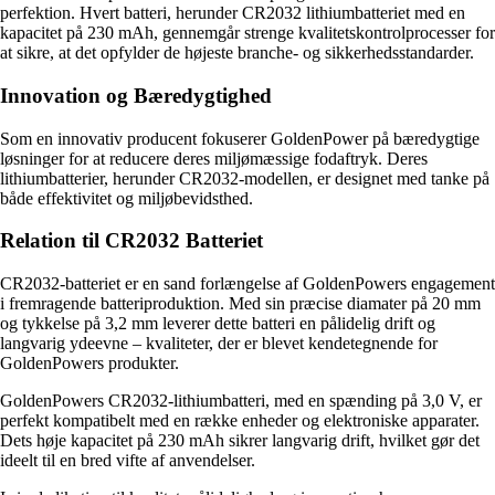
perfektion. Hvert batteri, herunder CR2032 lithiumbatteriet med en
kapacitet på 230 mAh, gennemgår strenge kvalitetskontrolprocesser for
at sikre, at det opfylder de højeste branche- og sikkerhedsstandarder.
Innovation og Bæredygtighed
Som en innovativ producent fokuserer GoldenPower på bæredygtige
løsninger for at reducere deres miljømæssige fodaftryk. Deres
lithiumbatterier, herunder CR2032-modellen, er designet med tanke på
både effektivitet og miljøbevidsthed.
Relation til CR2032 Batteriet
CR2032-batteriet er en sand forlængelse af GoldenPowers engagement
i fremragende batteriproduktion. Med sin præcise diamater på 20 mm
og tykkelse på 3,2 mm leverer dette batteri en pålidelig drift og
langvarig ydeevne – kvaliteter, der er blevet kendetegnende for
GoldenPowers produkter.
GoldenPowers CR2032-lithiumbatteri, med en spænding på 3,0 V, er
perfekt kompatibelt med en række enheder og elektroniske apparater.
Dets høje kapacitet på 230 mAh sikrer langvarig drift, hvilket gør det
ideelt til en bred vifte af anvendelser.