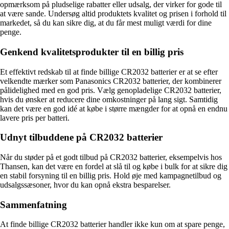
opmærksom på pludselige rabatter eller udsalg, der virker for gode til
at være sande. Undersøg altid produktets kvalitet og prisen i forhold til
markedet, så du kan sikre dig, at du får mest muligt værdi for dine
penge.
Genkend kvalitetsprodukter til en billig pris
Et effektivt redskab til at finde billige CR2032 batterier er at se efter
velkendte mærker som Panasonics CR2032 batterier, der kombinerer
pålidelighed med en god pris. Vælg genopladelige CR2032 batterier,
hvis du ønsker at reducere dine omkostninger på lang sigt. Samtidig
kan det være en god idé at købe i større mængder for at opnå en endnu
lavere pris per batteri.
Udnyt tilbuddene på CR2032 batterier
Når du støder på et godt tilbud på CR2032 batterier, eksempelvis hos
Thansen, kan det være en fordel at slå til og købe i bulk for at sikre dig
en stabil forsyning til en billig pris. Hold øje med kampagnetilbud og
udsalgssæsoner, hvor du kan opnå ekstra besparelser.
Sammenfatning
At finde billige CR2032 batterier handler ikke kun om at spare penge,