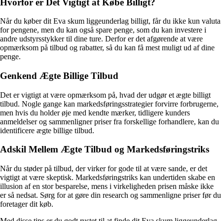
Hvorfor er Det Vigtigt at Købe Billigt?
Når du køber dit Eva skum liggeunderlag billigt, får du ikke kun valuta
for pengene, men du kan også spare penge, som du kan investere i
andre udstyrsstykker til dine ture. Derfor er det afgørende at være
opmærksom på tilbud og rabatter, så du kan få mest muligt ud af dine
penge.
Genkend Ægte Billige Tilbud
Det er vigtigt at være opmærksom på, hvad der udgør et ægte billigt
tilbud. Nogle gange kan markedsføringsstrategier forvirre forbrugerne,
men hvis du holder øje med kendte mærker, tidligere kunders
anmeldelser og sammenligner priser fra forskellige forhandlere, kan du
identificere ægte billige tilbud.
Adskil Mellem Ægte Tilbud og Markedsføringstriks
Når du støder på tilbud, der virker for gode til at være sande, er det
vigtigt at være skeptisk. Markedsføringstriks kan undertiden skabe en
illusion af en stor besparelse, mens i virkeligheden prisen måske ikke
er så nedsat. Sørg for at gøre din research og sammenligne priser før du
foretager dit køb.
Med disse tips er du godt rustet til at finde dit Eva skum liggeunderlag