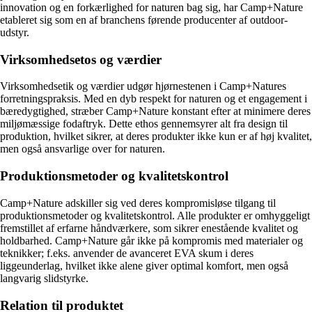
innovation og en forkærlighed for naturen bag sig, har Camp+Nature
etableret sig som en af branchens førende producenter af outdoor-
udstyr.
Virksomhedsetos og værdier
Virksomhedsetik og værdier udgør hjørnestenen i Camp+Natures
forretningspraksis. Med en dyb respekt for naturen og et engagement i
bæredygtighed, stræber Camp+Nature konstant efter at minimere deres
miljømæssige fodaftryk. Dette ethos gennemsyrer alt fra design til
produktion, hvilket sikrer, at deres produkter ikke kun er af høj kvalitet,
men også ansvarlige over for naturen.
Produktionsmetoder og kvalitetskontrol
Camp+Nature adskiller sig ved deres kompromisløse tilgang til
produktionsmetoder og kvalitetskontrol. Alle produkter er omhyggeligt
fremstillet af erfarne håndværkere, som sikrer enestående kvalitet og
holdbarhed. Camp+Nature går ikke på kompromis med materialer og
teknikker; f.eks. anvender de avanceret EVA skum i deres
liggeunderlag, hvilket ikke alene giver optimal komfort, men også
langvarig slidstyrke.
Relation til produktet