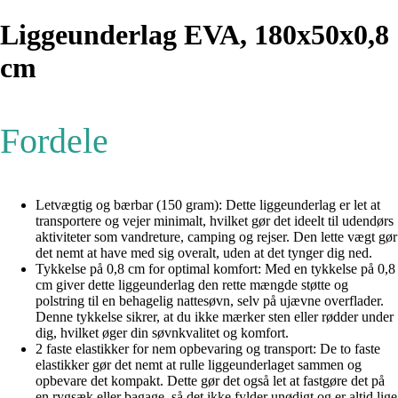
Liggeunderlag EVA, 180x50x0,8
cm
Fordele
Letvægtig og bærbar (150 gram): Dette liggeunderlag er let at
transportere og vejer minimalt, hvilket gør det ideelt til udendørs
aktiviteter som vandreture, camping og rejser. Den lette vægt gør
det nemt at have med sig overalt, uden at det tynger dig ned.
Tykkelse på 0,8 cm for optimal komfort: Med en tykkelse på 0,8
cm giver dette liggeunderlag den rette mængde støtte og
polstring til en behagelig nattesøvn, selv på ujævne overflader.
Denne tykkelse sikrer, at du ikke mærker sten eller rødder under
dig, hvilket øger din søvnkvalitet og komfort.
2 faste elastikker for nem opbevaring og transport: De to faste
elastikker gør det nemt at rulle liggeunderlaget sammen og
opbevare det kompakt. Dette gør det også let at fastgøre det på
en rygsæk eller bagage, så det ikke fylder unødigt og er altid lige