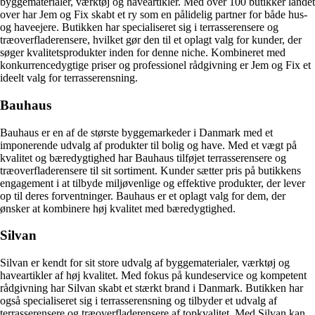
byggematerialer, værktøj og haveartikler. Med over 100 butikker landet
over har Jem og Fix skabt et ry som en pålidelig partner for både hus-
og haveejere. Butikken har specialiseret sig i terrasserensere og
træoverfladerensere, hvilket gør den til et oplagt valg for kunder, der
søger kvalitetsprodukter inden for denne niche. Kombineret med
konkurrencedygtige priser og professionel rådgivning er Jem og Fix et
ideelt valg for terrasserensning.
Bauhaus
Bauhaus er en af de største byggemarkeder i Danmark med et
imponerende udvalg af produkter til bolig og have. Med et vægt på
kvalitet og bæredygtighed har Bauhaus tilføjet terrasserensere og
træoverfladerensere til sit sortiment. Kunder sætter pris på butikkens
engagement i at tilbyde miljøvenlige og effektive produkter, der lever
op til deres forventninger. Bauhaus er et oplagt valg for dem, der
ønsker at kombinere høj kvalitet med bæredygtighed.
Silvan
Silvan er kendt for sit store udvalg af byggematerialer, værktøj og
haveartikler af høj kvalitet. Med fokus på kundeservice og kompetent
rådgivning har Silvan skabt et stærkt brand i Danmark. Butikken har
også specialiseret sig i terrasserensning og tilbyder et udvalg af
terrasserensere og træoverfladerensere af topkvalitet. Med Silvan kan