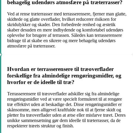
behagelig udendørs atmosfære på træterrasser?
Ved at rense træterrasser med terrasserensere, fjerner man glatte,
skidtede og glatte overflader, hvilket reducerer risikoen for
skridulykker og skader. Den forbedrede renhed og æstetik
skaber desuden en mere indbydende og komfortabel udendørs
oplevelse for brugere af terrassen. Således kan terrasserensere
bidrage til at skabe en sikrere og mere behagelig udendørs
atmosfære på træterrasser.
Hvordan er terrasserensere til træoverflader
forskellige fra almindelige rengøringsmidler, og
hvorfor er de ideelle til træ?
Terrasserensere til træoverflader adskiller sig fra almindelige
rengøringsmidler ved at være specielt formuleret til at rengøre
træ effektivt uden at beskadige det. Disse rengøringsmidler er
skånsomme, men alligevel kraftfulde nok til at fjerne skidt og
pletter fra træoverflader uden at ætse eller misfarve træet. Deres
unikke sammensætning gør dem ideelle til træterrasser, da de
respekterer træets struktur og finish.