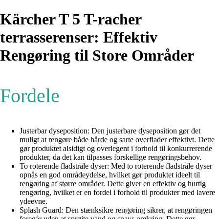
Kärcher T 5 T-racher
terrasserenser: Effektiv
Rengøring til Store Områder
Fordele
Justerbar dyseposition: Den justerbare dyseposition gør det
muligt at rengøre både hårde og sarte overflader effektivt. Dette
gør produktet alsidigt og overlegent i forhold til konkurrerende
produkter, da det kan tilpasses forskellige rengøringsbehov.
To roterende fladstråle dyser: Med to roterende fladstråle dyser
opnås en god områdeydelse, hvilket gør produktet ideelt til
rengøring af større områder. Dette giver en effektiv og hurtig
rengøring, hvilket er en fordel i forhold til produkter med lavere
ydeevne.
Splash Guard: Den stænksikre rengøring sikrer, at rengøringen
foregår uden at sprøjte vand og snavs omkring. Dette gør