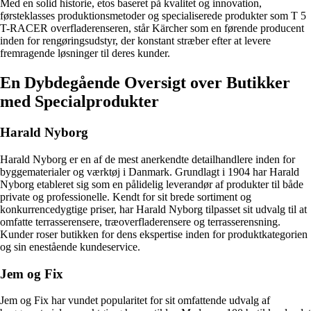
Med en solid historie, etos baseret på kvalitet og innovation,
førsteklasses produktionsmetoder og specialiserede produkter som T 5
T-RACER overfladerenseren, står Kärcher som en førende producent
inden for rengøringsudstyr, der konstant stræber efter at levere
fremragende løsninger til deres kunder.
En Dybdegående Oversigt over Butikker
med Specialprodukter
Harald Nyborg
Harald Nyborg er en af de mest anerkendte detailhandlere inden for
byggematerialer og værktøj i Danmark. Grundlagt i 1904 har Harald
Nyborg etableret sig som en pålidelig leverandør af produkter til både
private og professionelle. Kendt for sit brede sortiment og
konkurrencedygtige priser, har Harald Nyborg tilpasset sit udvalg til at
omfatte terrasserensere, træoverfladerensere og terrasserensning.
Kunder roser butikken for dens ekspertise inden for produktkategorien
og sin enestående kundeservice.
Jem og Fix
Jem og Fix har vundet popularitet for sit omfattende udvalg af