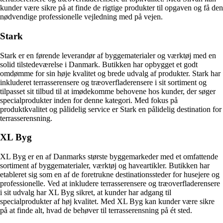
kunder være sikre på at finde de rigtige produkter til opgaven og få den
nødvendige professionelle vejledning med på vejen.
Stark
Stark er en førende leverandør af byggematerialer og værktøj med en
solid tilstedeværelse i Danmark. Butikken har opbygget et godt
omdømme for sin høje kvalitet og brede udvalg af produkter. Stark har
inkluderet terrasserensere og træoverfladerensere i sit sortiment og
tilpasset sit tilbud til at imødekomme behovene hos kunder, der søger
specialprodukter inden for denne kategori. Med fokus på
produktkvalitet og pålidelig service er Stark en pålidelig destination for
terrasserensning.
XL Byg
XL Byg er en af Danmarks største byggemarkeder med et omfattende
sortiment af byggematerialer, værktøj og haveartikler. Butikken har
etableret sig som en af de foretrukne destinationssteder for husejere og
professionelle. Ved at inkludere terrasserensere og træoverfladerensere
i sit udvalg har XL Byg sikret, at kunder har adgang til
specialprodukter af høj kvalitet. Med XL Byg kan kunder være sikre
på at finde alt, hvad de behøver til terrasserensning på ét sted.