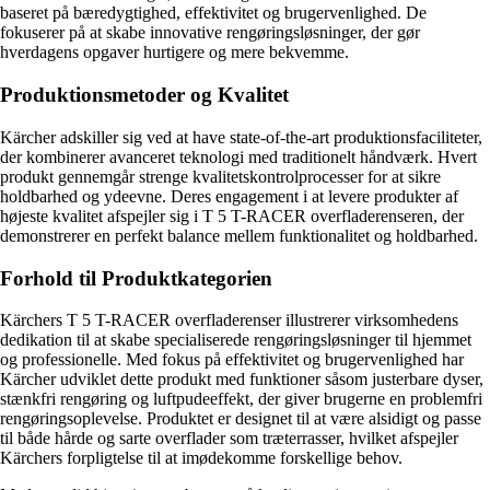
baseret på bæredygtighed, effektivitet og brugervenlighed. De
fokuserer på at skabe innovative rengøringsløsninger, der gør
hverdagens opgaver hurtigere og mere bekvemme.
Produktionsmetoder og Kvalitet
Kärcher adskiller sig ved at have state-of-the-art produktionsfaciliteter,
der kombinerer avanceret teknologi med traditionelt håndværk. Hvert
produkt gennemgår strenge kvalitetskontrolprocesser for at sikre
holdbarhed og ydeevne. Deres engagement i at levere produkter af
højeste kvalitet afspejler sig i T 5 T-RACER overfladerenseren, der
demonstrerer en perfekt balance mellem funktionalitet og holdbarhed.
Forhold til Produktkategorien
Kärchers T 5 T-RACER overfladerenser illustrerer virksomhedens
dedikation til at skabe specialiserede rengøringsløsninger til hjemmet
og professionelle. Med fokus på effektivitet og brugervenlighed har
Kärcher udviklet dette produkt med funktioner såsom justerbare dyser,
stænkfri rengøring og luftpudeeffekt, der giver brugerne en problemfri
rengøringsoplevelse. Produktet er designet til at være alsidigt og passe
til både hårde og sarte overflader som træterrasser, hvilket afspejler
Kärchers forpligtelse til at imødekomme forskellige behov.