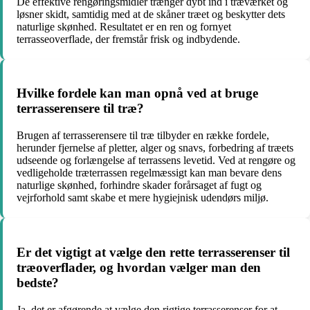
De effektive rengøringsmidler trænger dybt ind i træværket og
løsner skidt, samtidig med at de skåner træet og beskytter dets
naturlige skønhed. Resultatet er en ren og fornyet
terrasseoverflade, der fremstår frisk og indbydende.
Hvilke fordele kan man opnå ved at bruge
terrasserensere til træ?
Brugen af terrasserensere til træ tilbyder en række fordele,
herunder fjernelse af pletter, alger og snavs, forbedring af træets
udseende og forlængelse af terrassens levetid. Ved at rengøre og
vedligeholde træterrassen regelmæssigt kan man bevare dens
naturlige skønhed, forhindre skader forårsaget af fugt og
vejrforhold samt skabe et mere hygiejnisk udendørs miljø.
Er det vigtigt at vælge den rette terrasserenser til
træoverflader, og hvordan vælger man den
bedste?
Ja, det er afgørende at vælge den rigtige terrasserenser for at