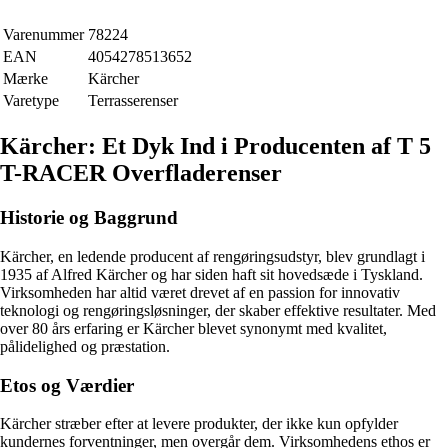
Varenummer
78224
EAN
4054278513652
Mærke
Kärcher
Varetype
Terrasserenser
Kärcher: Et Dyk Ind i Producenten af T 5
T-RACER Overfladerenser
Historie og Baggrund
Kärcher, en ledende producent af rengøringsudstyr, blev grundlagt i
1935 af Alfred Kärcher og har siden haft sit hovedsæde i Tyskland.
Virksomheden har altid været drevet af en passion for innovativ
teknologi og rengøringsløsninger, der skaber effektive resultater. Med
over 80 års erfaring er Kärcher blevet synonymt med kvalitet,
pålidelighed og præstation.
Etos og Værdier
Kärcher stræber efter at levere produkter, der ikke kun opfylder
kundernes forventninger, men overgår dem. Virksomhedens ethos er