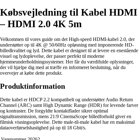
Købsvejledning til Kabel HDMI
– HDMI 2.0 4K 5m
Velkommen til vores guide om det High-speed HDMI-kabel 2.0, der
understøtter op til 4K @ 50/60Hz opløsning med imponerende HD-
billedkvalitet og lyd. Dette kabel er designet til at levere en enestående
visuel og lydoplevelse, der passer perfekt til moderne
hjemmeunderholdningssystemer. Her får du værdifulde oplysninger,
der vil hjælpe dig med at træffe en informeret beslutning, når du
overvejer at købe dette produkt.
Produktinformation
Dette kabel er HDCP 2.2 kompatibelt og understøtter Audio Return
Channel (ARC) samt High Dynamic Range (HDR) for levende farver
og kontraster. De forgyldte kontaktflader sikrer optimal
signaltransmission, mens 21:9 CinemaScope billedforhold giver en
filmisk visningsoplevelse. Dette male-til-male kabel har en maksimal
dataoverførselshastighed på op til 18 Gbit/s.
Varenummer
20262