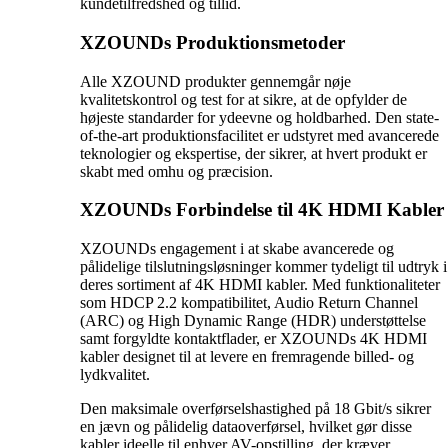
kundetilfredshed og tillid.
XZOUNDs Produktionsmetoder
Alle XZOUND produkter gennemgår nøje
kvalitetskontrol og test for at sikre, at de opfylder de
højeste standarder for ydeevne og holdbarhed. Den state-
of-the-art produktionsfacilitet er udstyret med avancerede
teknologier og ekspertise, der sikrer, at hvert produkt er
skabt med omhu og præcision.
XZOUNDs Forbindelse til 4K HDMI Kabler
XZOUNDs engagement i at skabe avancerede og
pålidelige tilslutningsløsninger kommer tydeligt til udtryk i
deres sortiment af 4K HDMI kabler. Med funktionaliteter
som HDCP 2.2 kompatibilitet, Audio Return Channel
(ARC) og High Dynamic Range (HDR) understøttelse
samt forgyldte kontaktflader, er XZOUNDs 4K HDMI
kabler designet til at levere en fremragende billed- og
lydkvalitet.
Den maksimale overførselshastighed på 18 Gbit/s sikrer
en jævn og pålidelig dataoverførsel, hvilket gør disse
kabler ideelle til enhver AV-opstilling, der kræver