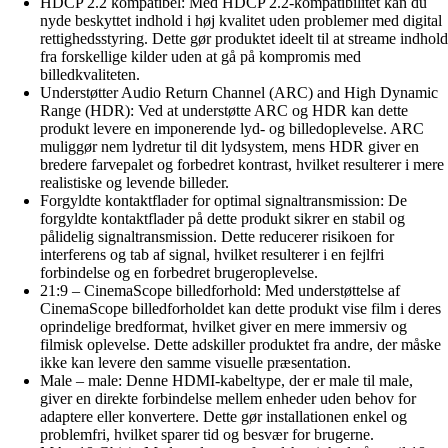
HDCP 2.2 kompatibel: Med HDCP 2.2-kompatibilitet kan du
nyde beskyttet indhold i høj kvalitet uden problemer med digital
rettighedsstyring. Dette gør produktet ideelt til at streame indhold
fra forskellige kilder uden at gå på kompromis med
billedkvaliteten.
Understøtter Audio Return Channel (ARC) and High Dynamic
Range (HDR): Ved at understøtte ARC og HDR kan dette
produkt levere en imponerende lyd- og billedoplevelse. ARC
muliggør nem lydretur til dit lydsystem, mens HDR giver en
bredere farvepalet og forbedret kontrast, hvilket resulterer i mere
realistiske og levende billeder.
Forgyldte kontaktflader for optimal signaltransmission: De
forgyldte kontaktflader på dette produkt sikrer en stabil og
pålidelig signaltransmission. Dette reducerer risikoen for
interferens og tab af signal, hvilket resulterer i en fejlfri
forbindelse og en forbedret brugeroplevelse.
21:9 – CinemaScope billedforhold: Med understøttelse af
CinemaScope billedforholdet kan dette produkt vise film i deres
oprindelige bredformat, hvilket giver en mere immersiv og
filmisk oplevelse. Dette adskiller produktet fra andre, der måske
ikke kan levere den samme visuelle præsentation.
Male – male: Denne HDMI-kabeltype, der er male til male,
giver en direkte forbindelse mellem enheder uden behov for
adaptere eller konvertere. Dette gør installationen enkel og
problemfri, hvilket sparer tid og besvær for brugerne.