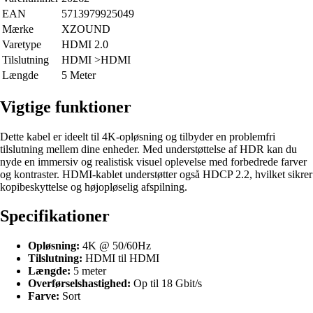
EAN
5713979925049
Mærke
XZOUND
Varetype
HDMI 2.0
Tilslutning
HDMI >HDMI
Længde
5 Meter
Vigtige funktioner
Dette kabel er ideelt til 4K-opløsning og tilbyder en problemfri
tilslutning mellem dine enheder. Med understøttelse af HDR kan du
nyde en immersiv og realistisk visuel oplevelse med forbedrede farver
og kontraster. HDMI-kablet understøtter også HDCP 2.2, hvilket sikrer
kopibeskyttelse og højopløselig afspilning.
Specifikationer
Opløsning:
4K @ 50/60Hz
Tilslutning:
HDMI til HDMI
Længde:
5 meter
Overførselshastighed:
Op til 18 Gbit/s
Farve:
Sort