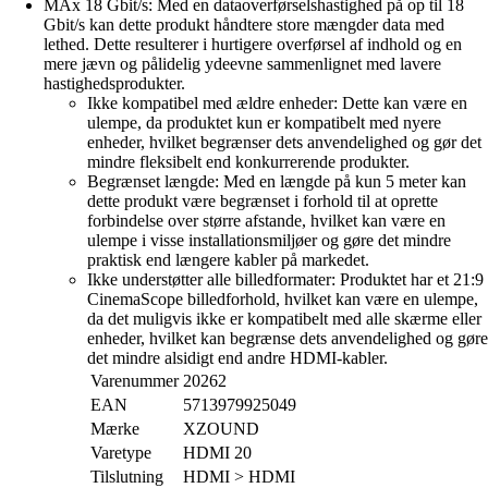
MAx 18 Gbit/s: Med en dataoverførselshastighed på op til 18
Gbit/s kan dette produkt håndtere store mængder data med
lethed. Dette resulterer i hurtigere overførsel af indhold og en
mere jævn og pålidelig ydeevne sammenlignet med lavere
hastighedsprodukter.
Ikke kompatibel med ældre enheder: Dette kan være en
ulempe, da produktet kun er kompatibelt med nyere
enheder, hvilket begrænser dets anvendelighed og gør det
mindre fleksibelt end konkurrerende produkter.
Begrænset længde: Med en længde på kun 5 meter kan
dette produkt være begrænset i forhold til at oprette
forbindelse over større afstande, hvilket kan være en
ulempe i visse installationsmiljøer og gøre det mindre
praktisk end længere kabler på markedet.
Ikke understøtter alle billedformater: Produktet har et 21:9
CinemaScope billedforhold, hvilket kan være en ulempe,
da det muligvis ikke er kompatibelt med alle skærme eller
enheder, hvilket kan begrænse dets anvendelighed og gøre
det mindre alsidigt end andre HDMI-kabler.
Varenummer
20262
EAN
5713979925049
Mærke
XZOUND
Varetype
HDMI 20
Tilslutning
HDMI > HDMI