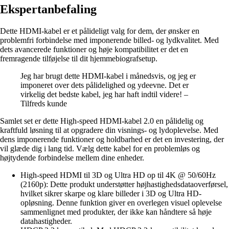
Ekspertanbefaling
Dette HDMI-kabel er et pålideligt valg for dem, der ønsker en
problemfri forbindelse med imponerende billed- og lydkvalitet. Med
dets avancerede funktioner og høje kompatibilitet er det en
fremragende tilføjelse til dit hjemmebiografsetup.
Jeg har brugt dette HDMI-kabel i månedsvis, og jeg er
imponeret over dets pålidelighed og ydeevne. Det er
virkelig det bedste kabel, jeg har haft indtil videre! –
Tilfreds kunde
Samlet set er dette High-speed HDMI-kabel 2.0 en pålidelig og
kraftfuld løsning til at opgradere din visnings- og lydoplevelse. Med
dens imponerende funktioner og holdbarhed er det en investering, der
vil glæde dig i lang tid. Vælg dette kabel for en problemløs og
højtydende forbindelse mellem dine enheder.
High-speed HDMI til 3D og Ultra HD op til 4K @ 50/60Hz
(2160p): Dette produkt understøtter højhastighedsdataoverførsel,
hvilket sikrer skarpe og klare billeder i 3D og Ultra HD-
opløsning. Denne funktion giver en overlegen visuel oplevelse
sammenlignet med produkter, der ikke kan håndtere så høje
datahastigheder.