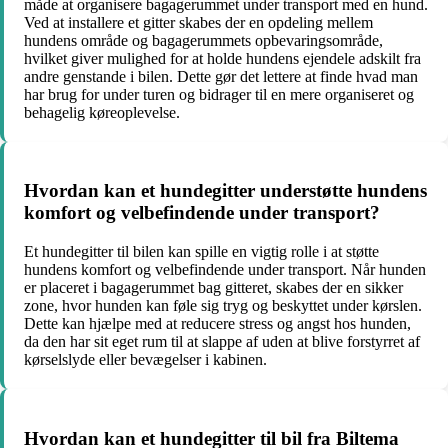
måde at organisere bagagerummet under transport med en hund.
Ved at installere et gitter skabes der en opdeling mellem
hundens område og bagagerummets opbevaringsområde,
hvilket giver mulighed for at holde hundens ejendele adskilt fra
andre genstande i bilen. Dette gør det lettere at finde hvad man
har brug for under turen og bidrager til en mere organiseret og
behagelig køreoplevelse.
Hvordan kan et hundegitter understøtte hundens
komfort og velbefindende under transport?
Et hundegitter til bilen kan spille en vigtig rolle i at støtte
hundens komfort og velbefindende under transport. Når hunden
er placeret i bagagerummet bag gitteret, skabes der en sikker
zone, hvor hunden kan føle sig tryg og beskyttet under kørslen.
Dette kan hjælpe med at reducere stress og angst hos hunden,
da den har sit eget rum til at slappe af uden at blive forstyrret af
kørselslyde eller bevægelser i kabinen.
Hvordan kan et hundegitter til bil fra Biltema