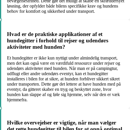
bevægelsesfrihed. Dette gør det muligt at skabe en skræddersyet
løsning, der opfylder både bilens specifikke krav og hundens
behov for komfort og sikkerhed under transport.
Hvad er de praktiske applikationer af et
hundegitter i forhold til rejser og udendørs
aktiviteter med hunden?
Et hundegitter er ikke kun nyttigt under almindelig transport,
men det kan også være en værdifuld ressource under rejser og
udendørs aktiviteter med hunden. Når man er på campingtur,
udflugt eller andre udendørs eventyr, kan et hundegitter
installeres i bilen for at sikre, at hunden forbliver sikkert sikret
under transporten. Dette gør det lettere at have hunden med på
eventyr, da gitteret skaber en tryg og beskyttet zone, hvor
hunden kan slappe af og føle sig hjemme, selv når den er væk
hjemmefra.
Hvilke overvejelser er vigtige, når man vælger
det rette hundegitter til bilen for at opnå optimal