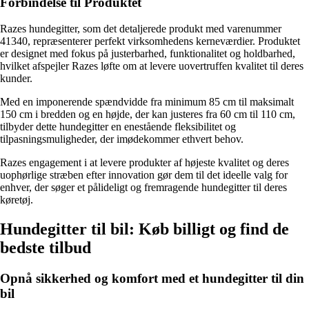
Forbindelse til Produktet
Razes hundegitter, som det detaljerede produkt med varenummer
41340, repræsenterer perfekt virksomhedens kerneværdier. Produktet
er designet med fokus på justerbarhed, funktionalitet og holdbarhed,
hvilket afspejler Razes løfte om at levere uovertruffen kvalitet til deres
kunder.
Med en imponerende spændvidde fra minimum 85 cm til maksimalt
150 cm i bredden og en højde, der kan justeres fra 60 cm til 110 cm,
tilbyder dette hundegitter en enestående fleksibilitet og
tilpasningsmuligheder, der imødekommer ethvert behov.
Razes engagement i at levere produkter af højeste kvalitet og deres
uophørlige stræben efter innovation gør dem til det ideelle valg for
enhver, der søger et pålideligt og fremragende hundegitter til deres
køretøj.
Hundegitter til bil: Køb billigt og find de
bedste tilbud
Opnå sikkerhed og komfort med et hundegitter til din
bil