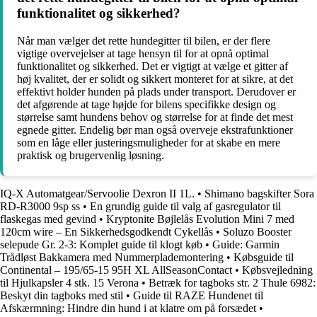
funktionalitet og sikkerhed?
Når man vælger det rette hundegitter til bilen, er der flere
vigtige overvejelser at tage hensyn til for at opnå optimal
funktionalitet og sikkerhed. Det er vigtigt at vælge et gitter af
høj kvalitet, der er solidt og sikkert monteret for at sikre, at det
effektivt holder hunden på plads under transport. Derudover er
det afgørende at tage højde for bilens specifikke design og
størrelse samt hundens behov og størrelse for at finde det mest
egnede gitter. Endelig bør man også overveje ekstrafunktioner
som en låge eller justeringsmuligheder for at skabe en mere
praktisk og brugervenlig løsning.
IQ-X Automatgear/Servoolie Dexron II 1L.
•
Shimano bagskifter Sora
RD-R3000 9sp ss
•
En grundig guide til valg af gasregulator til
flaskegas med gevind
•
Kryptonite Bøjlelås Evolution Mini 7 med
120cm wire – En Sikkerhedsgodkendt Cykellås
•
Soluzo Booster
selepude Gr. 2-3: Komplet guide til klogt køb
•
Guide: Garmin
Trådløst Bakkamera med Nummerplademontering
•
Købsguide til
Continental – 195/65-15 95H XL AllSeasonContact
•
Købsvejledning
til Hjulkapsler 4 stk. 15 Verona
•
Betræk for tagboks str. 2 Thule 6982:
Beskyt din tagboks med stil
•
Guide til RAZE Hundenet til
Afskærmning: Hindre din hund i at klatre om på forsædet
•