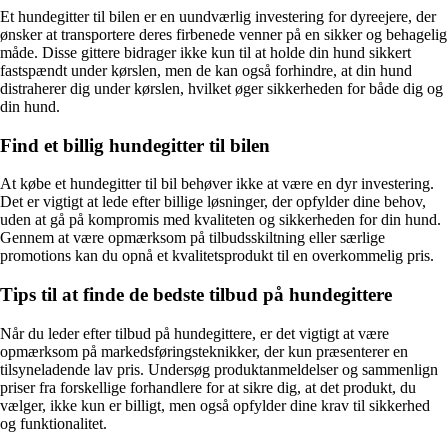
Et hundegitter til bilen er en uundværlig investering for dyreejere, der
ønsker at transportere deres firbenede venner på en sikker og behagelig
måde. Disse gittere bidrager ikke kun til at holde din hund sikkert
fastspændt under kørslen, men de kan også forhindre, at din hund
distraherer dig under kørslen, hvilket øger sikkerheden for både dig og
din hund.
Find et billig hundegitter til bilen
At købe et hundegitter til bil behøver ikke at være en dyr investering.
Det er vigtigt at lede efter billige løsninger, der opfylder dine behov,
uden at gå på kompromis med kvaliteten og sikkerheden for din hund.
Gennem at være opmærksom på tilbudsskiltning eller særlige
promotions kan du opnå et kvalitetsprodukt til en overkommelig pris.
Tips til at finde de bedste tilbud på hundegittere
Når du leder efter tilbud på hundegittere, er det vigtigt at være
opmærksom på markedsføringsteknikker, der kun præsenterer en
tilsyneladende lav pris. Undersøg produktanmeldelser og sammenlign
priser fra forskellige forhandlere for at sikre dig, at det produkt, du
vælger, ikke kun er billigt, men også opfylder dine krav til sikkerhed
og funktionalitet.