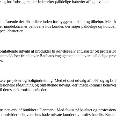
 for forbrugere, der leder efter pålidelige batterier af høj kvalitet.
f de førende detailhandlere inden for byggematerialer og tilbehør. Med
erier imødekommer behovene hos kunder, der søger pålidelige og holdbar
cellebatterier.
omfattende udvalg af produkter til gør-det-selv entusiaster og profess
deanmeldelser fremhæver Bauhaus engagement i at levere pålidelige produ
r.
selv-projekter og boligindretning. Med et stort udvalg af lr44- og ag13-
ofessionelle rådgivning og omfattende udvalg, der imødekommer behoven
til deres elektroniske enheder.
ort netværk af butikker i Danmark. Med fokus på kvalitet og professione
, der opfylder behovene hos både private kunder og professionelle. Kunde