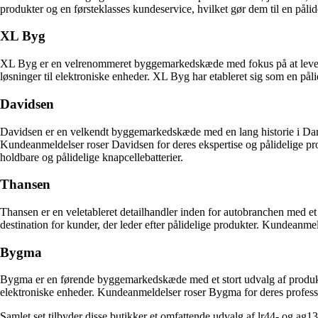
produkter og en førsteklasses kundeservice, hvilket gør dem til en pålide
XL Byg
XL Byg er en velrenommeret byggemarkedskæde med fokus på at levere kva
løsninger til elektroniske enheder. XL Byg har etableret sig som en påli
Davidsen
Davidsen er en velkendt byggemarkedskæde med en lang historie i Danma
Kundeanmeldelser roser Davidsen for deres ekspertise og pålidelige pr
holdbare og pålidelige knapcellebatterier.
Thansen
Thansen er en veletableret detailhandler inden for autobranchen med et b
destination for kunder, der leder efter pålidelige produkter. Kundeanme
Bygma
Bygma er en førende byggemarkedskæde med et stort udvalg af produkter 
elektroniske enheder. Kundeanmeldelser roser Bygma for deres profession
Samlet set tilbyder disse butikker et omfattende udvalg af lr44- og ag13