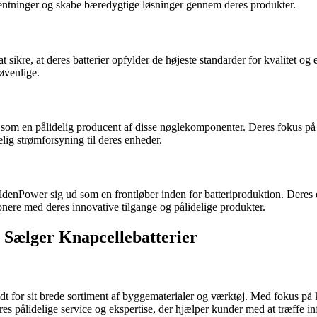
ntninger og skabe bæredygtige løsninger gennem deres produkter.
sikre, at deres batterier opfylder de højeste standarder for kvalitet o
jøvenlige.
om en pålidelig producent af disse nøglekomponenter. Deres fokus på at 
elig strømforsyning til deres enheder.
 GoldenPower sig ud som en frontløber inden for batteriproduktion. Dere
ere med deres innovative tilgange og pålidelige produkter.
 Sælger Knapcellebatterier
 for sit brede sortiment af byggematerialer og værktøj. Med fokus på k
pålidelige service og ekspertise, der hjælper kunder med at træffe inf