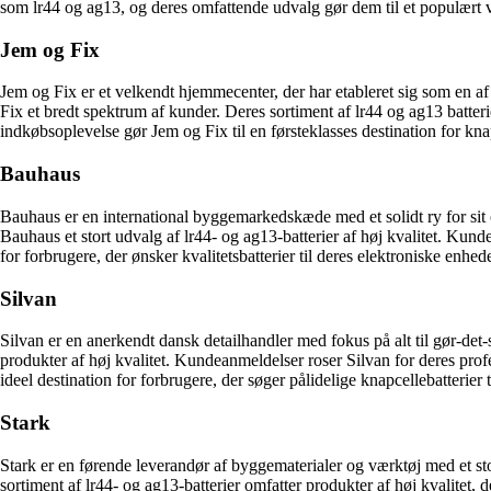
som lr44 og ag13, og deres omfattende udvalg gør dem til et populært valg
Jem og Fix
Jem og Fix er et velkendt hjemmecenter, der har etableret sig som en a
Fix et bredt spektrum af kunder. Deres sortiment af lr44 og ag13 batt
indkøbsoplevelse gør Jem og Fix til en førsteklasses destination for knap
Bauhaus
Bauhaus er en international byggemarkedskæde med et solidt ry for sit 
Bauhaus et stort udvalg af lr44- og ag13-batterier af høj kvalitet. Kun
for forbrugere, der ønsker kvalitetsbatterier til deres elektroniske enhede
Silvan
Silvan er en anerkendt dansk detailhandler med fokus på alt til gør-det-
produkter af høj kvalitet. Kundeanmeldelser roser Silvan for deres pr
ideel destination for forbrugere, der søger pålidelige knapcellebatterier 
Stark
Stark er en førende leverandør af byggematerialer og værktøj med et st
sortiment af lr44- og ag13-batterier omfatter produkter af høj kvalitet