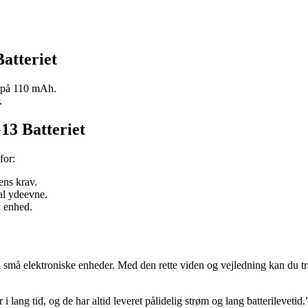
atteriet
t på 110 mAh.
.
13 Batteriet
for:
ens krav.
al ydeevne.
n enhed.
små elektroniske enheder. Med den rette viden og vejledning kan du træf
lang tid, og de har altid leveret pålidelig strøm og lang batterilevetid