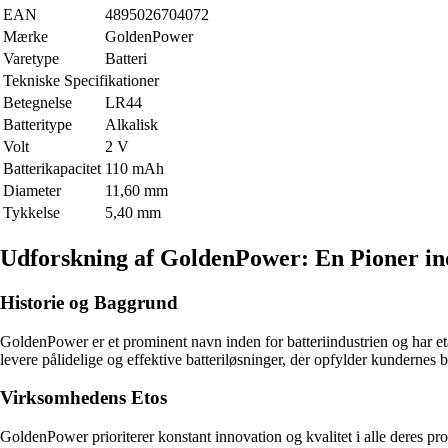
EAN
4895026704072
Mærke
GoldenPower
Varetype
Batteri
Tekniske Specifikationer
Betegnelse
LR44
Batteritype
Alkalisk
Volt
2 V
Batterikapacitet
110 mAh
Diameter
11,60 mm
Tykkelse
5,40 mm
Udforskning af GoldenPower: En Pioner in
Historie og Baggrund
GoldenPower er et prominent navn inden for batteriindustrien og har eta
levere pålidelige og effektive batteriløsninger, der opfylder kunderne
Virksomhedens Etos
GoldenPower prioriterer konstant innovation og kvalitet i alle deres pro