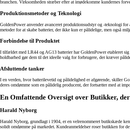
branchen. Virksomheden stræber efter at imødekomme kundernes forve
Produktionsmetoder og Teknologi
GoldenPower anvender avanceret produktionsudstyr og -teknologi for at 
metoder for at skabe batterier, der ikke kun er pålidelige, men også mil
Forbindelse til Produktet
I tilfældet med LR44 og AG13 batterier har GoldenPower etableret sig s
holdbarhed gør dem til det ideelle valg for forbrugere, der kræver pålid
Afsluttende tanker
I en verden, hvor batterilevetid og pålidelighed er afgørende, skiller
deres omdømme som en pålidelig producent, der fortsætter med at impon
En Omfattende Oversigt over Butikker, der
Harald Nyborg
Harald Nyborg, grundlagt i 1904, er en velrenommeret butikskæde kendt
solidt omdømme på markedet. Kundeanmeldelser roser butikken for deres 