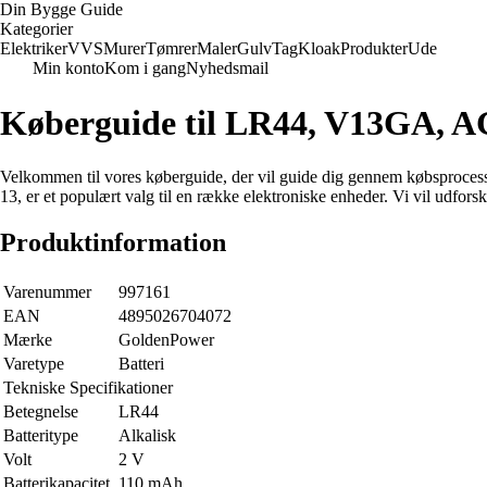
Din Bygge Guide
Kategorier
Elektriker
VVS
Murer
Tømrer
Maler
Gulv
Tag
Kloak
Produkter
Ude
Min konto
Kom i gang
Nyhedsmail
Køberguide til LR44, V13GA, A
Velkommen til vores køberguide, der vil guide dig gennem købsproc
13, er et populært valg til en række elektroniske enheder. Vi vil udfors
Produktinformation
Varenummer
997161
EAN
4895026704072
Mærke
GoldenPower
Varetype
Batteri
Tekniske Specifikationer
Betegnelse
LR44
Batteritype
Alkalisk
Volt
2 V
Batterikapacitet
110 mAh