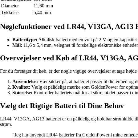
Diameter
11,60 mm
Tykkelse
5,40 mm
Nøglefunktioner ved LR44, V13GA, AG13 B
Batteritype:
Alkalisk batteri med en volt på 2 V og en kapacite
Mål:
11,6 x 5,4 mm, velegnet til forskellige elektroniske enheder
Overvejelser ved Køb af LR44, V13GA, AG
Før du foretager dit køb, er der nogle vigtige overvejelser at tage højde 
Anvendelse:
Vær sikker på, at batteriet passer til din enhed og d
Kvalitet:
Vælg et pålideligt mærke som GoldenPower for optim
Størrelse:
Kontroller batteriets mål for at sikre, at det passer i di
Vælg det Rigtige Batteri til Dine Behov
LR44, V13GA, AG13 batteriet er en pålidelig og holdbar strømkilde til 
strøm.
“Jeg har anvendt LR44 batterier fra GoldenPower i mine enheder i 