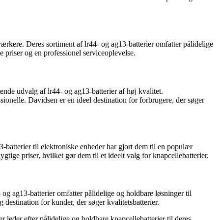
kere. Deres sortiment af lr44- og ag13-batterier omfatter pålidelige
e priser og en professionel serviceoplevelse.
e udvalg af lr44- og ag13-batterier af høj kvalitet.
nelle. Davidsen er en ideel destination for forbrugere, der søger
-batterier til elektroniske enheder har gjort dem til en populær
ge priser, hvilket gør dem til et ideelt valg for knapcellebatterier.
 ag13-batterier omfatter pålidelige og holdbare løsninger til
destination for kunder, der søger kvalitetsbatterier.
leder efter pålidelige og holdbare knapcellebatterier til deres