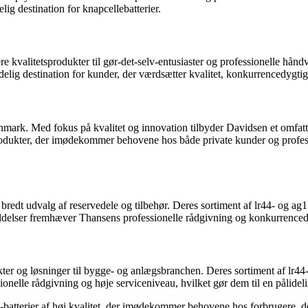
lig destination for knapcellebatterier.
litetsprodukter til gør-det-selv-entusiaster og professionelle håndvær
delig destination for kunder, der værdsætter kvalitet, konkurrencedygtig
rk. Med fokus på kvalitet og innovation tilbyder Davidsen et omfattend
odukter, der imødekommer behovene hos både private kunder og professio
redt udvalg af reservedele og tilbehør. Deres sortiment af lr44- og ag13
ldelser fremhæver Thansens professionelle rådgivning og konkurrencedygti
og løsninger til bygge- og anlægsbranchen. Deres sortiment af lr44- og
elle rådgivning og høje serviceniveau, hvilket gør dem til en pålidelig 
-batterier af høj kvalitet, der imødekommer behovene hos forbrugere, der 