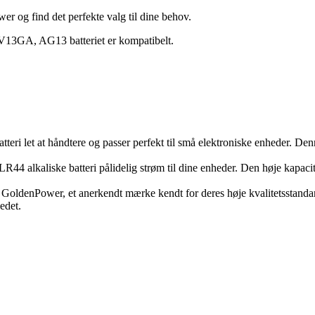
 og find det perfekte valg til dine behov.
 V13GA, AG13 batteriet er kompatibelt.
teri let at håndtere og passer perfekt til små elektroniske enheder. Denn
44 alkaliske batteri pålidelig strøm til dine enheder. Den høje kapacitet
f GoldenPower, et anerkendt mærke kendt for deres høje kvalitetsstandard
edet.