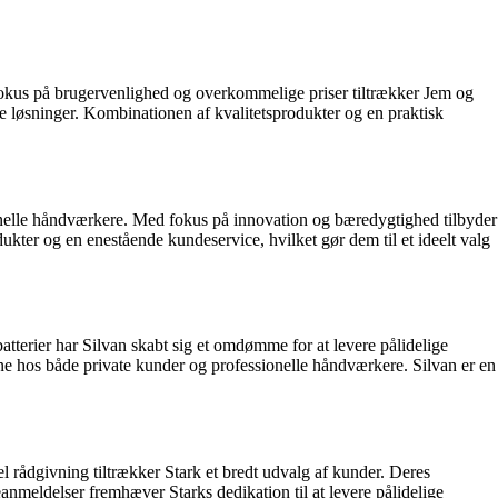
 fokus på brugervenlighed og overkommelige priser tiltrækker Jem og
e løsninger. Kombinationen af kvalitetsprodukter og en praktisk
ionelle håndværkere. Med fokus på innovation og bæredygtighed tilbyder
kter og en enestående kundeservice, hvilket gør dem til et ideelt valg
batterier har Silvan skabt sig et omdømme for at levere pålidelige
e hos både private kunder og professionelle håndværkere. Silvan er en
l rådgivning tiltrækker Stark et bredt udvalg af kunder. Deres
anmeldelser fremhæver Starks dedikation til at levere pålidelige