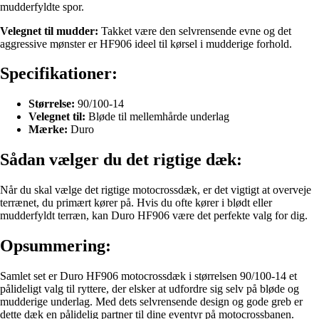
mudderfyldte spor.
Velegnet til mudder:
Takket være den selvrensende evne og det
aggressive mønster er HF906 ideel til kørsel i mudderige forhold.
Specifikationer:
Størrelse:
90/100-14
Velegnet til:
Bløde til mellemhårde underlag
Mærke:
Duro
Sådan vælger du det rigtige dæk:
Når du skal vælge det rigtige motocrossdæk, er det vigtigt at overveje
terrænet, du primært kører på. Hvis du ofte kører i blødt eller
mudderfyldt terræn, kan Duro HF906 være det perfekte valg for dig.
Opsummering:
Samlet set er Duro HF906 motocrossdæk i størrelsen 90/100-14 et
pålideligt valg til ryttere, der elsker at udfordre sig selv på bløde og
mudderige underlag. Med dets selvrensende design og gode greb er
dette dæk en pålidelig partner til dine eventyr på motocrossbanen.