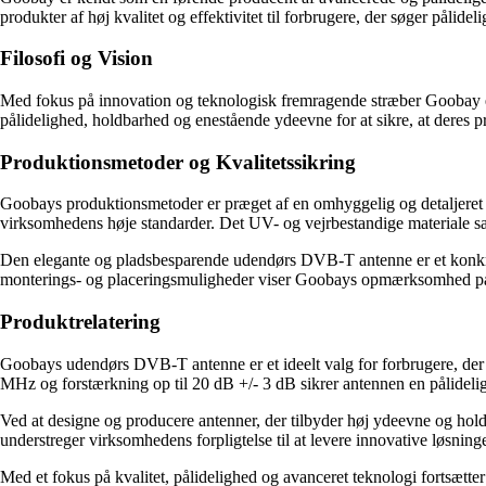
produkter af høj kvalitet og effektivitet til forbrugere, der søger pålide
Filosofi og Vision
Med fokus på innovation og teknologisk fremragende stræber Goobay ef
pålidelighed, holdbarhed og enestående ydeevne for at sikre, at deres 
Produktionsmetoder og Kvalitetssikring
Goobays produktionsmetoder er præget af en omhyggelig og detaljeret tilg
virksomhedens høje standarder. Det UV- og vejrbestandige materiale 
Den elegante og pladsbesparende udendørs DVB-T antenne er et konkret
monterings- og placeringsmuligheder viser Goobays opmærksomhed på
Produktrelatering
Goobays udendørs DVB-T antenne er et ideelt valg for forbrugere, der
MHz og forstærkning op til 20 dB +/- 3 dB sikrer antennen en pålid
Ved at designe og producere antenner, der tilbyder høj ydeevne og ho
understreger virksomhedens forpligtelse til at levere innovative løsnin
Med et fokus på kvalitet, pålidelighed og avanceret teknologi fortsætt