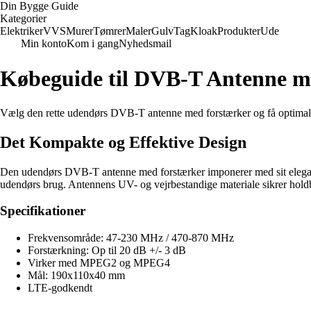
Din Bygge Guide
Kategorier
Elektriker
VVS
Murer
Tømrer
Maler
Gulv
Tag
Kloak
Produkter
Ude
Min konto
Kom i gang
Nyhedsmail
Købeguide til DVB-T Antenne m
Vælg den rette udendørs DVB-T antenne med forstærker og få optimal mo
Det Kompakte og Effektive Design
Den udendørs DVB-T antenne med forstærker imponerer med sit elegante 
udendørs brug. Antennens UV- og vejrbestandige materiale sikrer holdba
Specifikationer
Frekvensområde: 47-230 MHz / 470-870 MHz
Forstærkning: Op til 20 dB +/- 3 dB
Virker med MPEG2 og MPEG4
Mål: 190x110x40 mm
LTE-godkendt