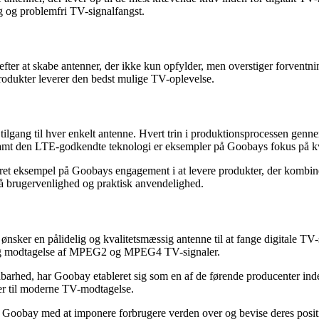
lig og problemfri TV-signalfangst.
ter at skabe antenner, der ikke kun opfylder, men overstiger forvent
produkter leverer den bedst mulige TV-oplevelse.
ang til hver enkelt antenne. Hvert trin i produktionsprocessen gennemgår
samt den LTE-godkendte teknologi er eksempler på Goobays fokus på kv
 eksempel på Goobays engagement i at levere produkter, der kombinerer
 brugervenlighed og praktisk anvendelighed.
 ønsker en pålidelig og kvalitetsmæssig antenne til at fange digitale
elig modtagelse af MPEG2 og MPEG4 TV-signaler.
ldbarhed, har Goobay etableret sig som en af de førende producenter 
ger til moderne TV-modtagelse.
er Goobay med at imponere forbrugere verden over og bevise deres posit