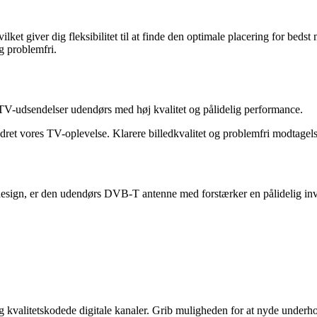
t giver dig fleksibilitet til at finde den optimale placering for beds
g problemfri.
le TV-udsendelser udendørs med høj kvalitet og pålidelig performance.
t vores TV-oplevelse. Klarere billedkvalitet og problemfri modtagelse 
ign, er den udendørs DVB-T antenne med forstærker en pålidelig inve
kvalitetskodede digitale kanaler. Grib muligheden for at nyde underho