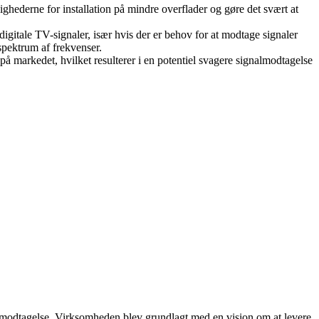
hederne for installation på mindre overflader og gøre det svært at
tale TV-signaler, især hvis der er behov for at modtage signaler
spektrum af frekvenser.
 markedet, hvilket resulterer i en potentiel svagere signalmodtagelse
V-modtagelse. Virksomheden blev grundlagt med en vision om at levere