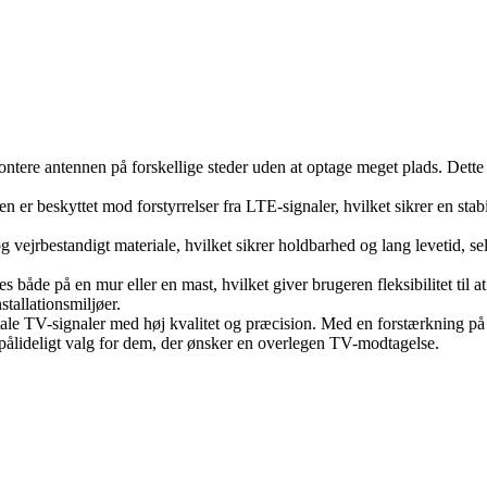
re antennen på forskellige steder uden at optage meget plads. Dette gør
er beskyttet mod forstyrrelser fra LTE-signaler, hvilket sikrer en stabi
vejrbestandigt materiale, hvilket sikrer holdbarhed og lang levetid, sel
både på en mur eller en mast, hvilket giver brugeren fleksibilitet til 
nstallationsmiljøer.
digitale TV-signaler med høj kvalitet og præcision. Med en forstærknin
et pålideligt valg for dem, der ønsker en overlegen TV-modtagelse.