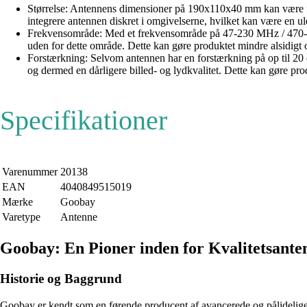
Størrelse: Antennens dimensioner på 190x110x40 mm kan være for s
integrere antennen diskret i omgivelserne, hvilket kan være en 
Frekvensområde: Med et frekvensområde på 47-230 MHz / 470-870 
uden for dette område. Dette kan gøre produktet mindre alsidigt
Forstærkning: Selvom antennen har en forstærkning på op til 20 
og dermed en dårligere billed- og lydkvalitet. Dette kan gøre pro
Specifikationer
Varenummer
20138
EAN
4040849515019
Mærke
Goobay
Varetype
Antenne
Goobay: En Pioner inden for Kvalitetsant
Historie og Baggrund
Goobay er kendt som en førende producent af avancerede og pålidelige 