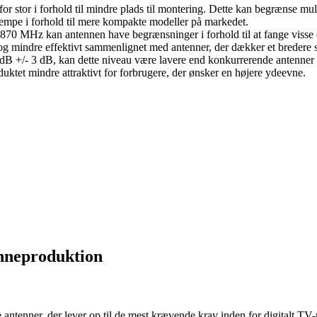
tor i forhold til mindre plads til montering. Dette kan begrænse mulig
ulempe i forhold til mere kompakte modeller på markedet.
MHz kan antennen have begrænsninger i forhold til at fange visse digi
 og mindre effektivt sammenlignet med antenner, der dækker et bredere 
dB +/- 3 dB, kan dette niveau være lavere end konkurrerende antenner på
duktet mindre attraktivt for forbrugere, der ønsker en højere ydeevne.
enneproduktion
antenner, der lever op til de mest krævende krav inden for digitalt T