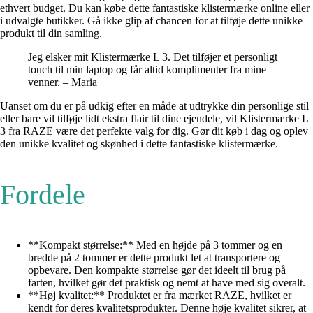
ethvert budget. Du kan købe dette fantastiske klistermærke online eller
i udvalgte butikker. Gå ikke glip af chancen for at tilføje dette unikke
produkt til din samling.
Jeg elsker mit Klistermærke L 3. Det tilføjer et personligt
touch til min laptop og får altid komplimenter fra mine
venner. – Maria
Uanset om du er på udkig efter en måde at udtrykke din personlige stil
eller bare vil tilføje lidt ekstra flair til dine ejendele, vil Klistermærke L
3 fra RAZE være det perfekte valg for dig. Gør dit køb i dag og oplev
den unikke kvalitet og skønhed i dette fantastiske klistermærke.
Fordele
**Kompakt størrelse:** Med en højde på 3 tommer og en
bredde på 2 tommer er dette produkt let at transportere og
opbevare. Den kompakte størrelse gør det ideelt til brug på
farten, hvilket gør det praktisk og nemt at have med sig overalt.
**Høj kvalitet:** Produktet er fra mærket RAZE, hvilket er
kendt for deres kvalitetsprodukter. Denne høje kvalitet sikrer, at