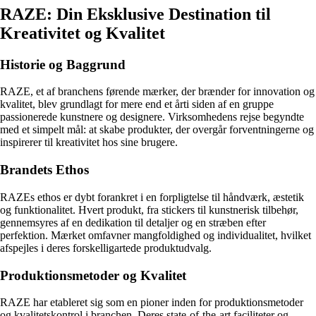
RAZE: Din Eksklusive Destination til
Kreativitet og Kvalitet
Historie og Baggrund
RAZE, et af branchens førende mærker, der brænder for innovation og
kvalitet, blev grundlagt for mere end et årti siden af en gruppe
passionerede kunstnere og designere. Virksomhedens rejse begyndte
med et simpelt mål: at skabe produkter, der overgår forventningerne og
inspirerer til kreativitet hos sine brugere.
Brandets Ethos
RAZEs ethos er dybt forankret i en forpligtelse til håndværk, æstetik
og funktionalitet. Hvert produkt, fra stickers til kunstnerisk tilbehør,
gennemsyres af en dedikation til detaljer og en stræben efter
perfektion. Mærket omfavner mangfoldighed og individualitet, hvilket
afspejles i deres forskelligartede produktudvalg.
Produktionsmetoder og Kvalitet
RAZE har etableret sig som en pioner inden for produktionsmetoder
og kvalitetskontrol i branchen. Deres state-of-the-art faciliteter og