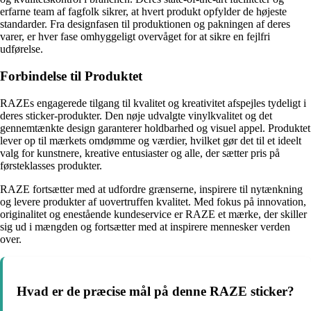
erfarne team af fagfolk sikrer, at hvert produkt opfylder de højeste
standarder. Fra designfasen til produktionen og pakningen af deres
varer, er hver fase omhyggeligt overvåget for at sikre en fejlfri
udførelse.
Forbindelse til Produktet
RAZEs engagerede tilgang til kvalitet og kreativitet afspejles tydeligt i
deres sticker-produkter. Den nøje udvalgte vinylkvalitet og det
gennemtænkte design garanterer holdbarhed og visuel appel. Produktet
lever op til mærkets omdømme og værdier, hvilket gør det til et ideelt
valg for kunstnere, kreative entusiaster og alle, der sætter pris på
førsteklasses produkter.
RAZE fortsætter med at udfordre grænserne, inspirere til nytænkning
og levere produkter af uovertruffen kvalitet. Med fokus på innovation,
originalitet og enestående kundeservice er RAZE et mærke, der skiller
sig ud i mængden og fortsætter med at inspirere mennesker verden
over.
Hvad er de præcise mål på denne RAZE sticker?