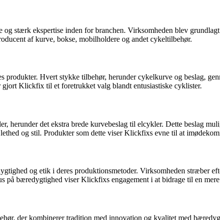
ie og stærk ekspertise inden for branchen. Virksomheden blev grundlagt 
producent af kurve, bokse, mobilholdere og andet cykeltilbehør.
deres produkter. Hvert stykke tilbehør, herunder cykelkurve og beslag, ge
gjort Klickfix til et foretrukket valg blandt entusiastiske cyklister.
cykler, herunder det ekstra brede kurvebeslag til elcykler. Dette beslag
 lethed og stil. Produkter som dette viser Klickfixs evne til at imødek
dygtighed og etik i deres produktionsmetoder. Virksomheden stræber ef
s på bæredygtighed viser Klickfixs engagement i at bidrage til en mere
lbehør, der kombinerer tradition med innovation og kvalitet med bæredygt