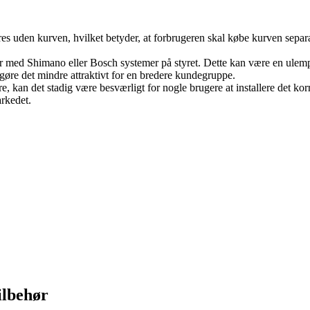
veres uden kurven, hvilket betyder, at forbrugeren skal købe kurven se
ler med Shimano eller Bosch systemer på styret. Dette kan være en ulemp
gøre det mindre attraktivt for en bredere kundegruppe.
kan det stadig være besværligt for nogle brugere at installere det korre
rkedet.
ilbehør