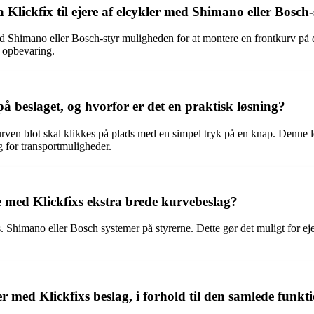
 Klickfix til ejere af elcykler med Shimano eller Bosch-
ed Shimano eller Bosch-styr muligheden for at montere en frontkurv på d
g opbevaring.
 beslaget, og hvorfor er det en praktisk løsning?
rven blot skal klikkes på plads med en simpel tryk på en knap. Denne le
g for transportmuligheder.
e med Klickfixs ekstra brede kurvebeslag?
s. Shimano eller Bosch systemer på styrerne. Dette gør det muligt for ej
ger med Klickfixs beslag, i forhold til den samlede funkti