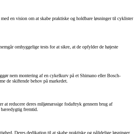
med en vision om at skabe praktiske og holdbare løsninger til cyklister
nnemgår omhyggelige tests for at sikre, at de opfylder de højeste
 muliggør nem montering af en cykelkurv på et Shimano eller Bosch-
omme de skiftende behov på markedet.
ter at reducere deres miljømæssige fodaftryk gennem brug af
 bæredygtig fremtid.
ighed. Deres dedikation til at skabe praktiske og pålidelige løsninger