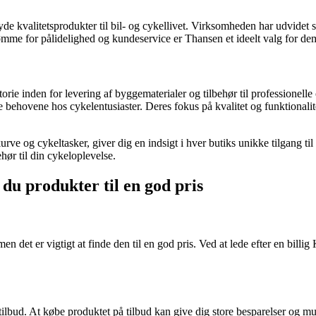
de kvalitetsprodukter til bil- og cykellivet. Virksomheden har udvidet s
 for pålidelighed og kundeservice er Thansen et ideelt valg for dem, 
e inden for levering af byggematerialer og tilbehør til professionelle 
ehovene hos cykelentusiaster. Deres fokus på kvalitet og funktionalitet
urve og cykeltasker, giver dig en indsigt i hver butiks unikke tilgang 
ehør til din cykeloplevelse.
 du produkter til en god pris
 men det er vigtigt at finde den til en god pris. Ved at lede efter en bil
tilbud. At købe produktet på tilbud kan give dig store besparelser og muli