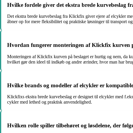
Hvilke fordele giver det ekstra brede kurvebeslag fra
Det ekstra brede kurvebeslag fra Klickfix giver ejere af elcykler m
åbner op for mere fleksibilitet og praktiske løsninger til transport o
Hvordan fungerer monteringen af Klickfix kurven på
Monteringen af Klickfix kurven på beslaget er hurtig og nem, da ku
hvilket gør den ideel til indkøb og andre ærinder, hvor man har bru
Hvilke brands og modeller af elcykler er kompatibl
Klickfixs ekstra brede kurvebeslag er designet til elcykler med f.ek
cykler med lethed og praktisk anvendelighed.
Hvilken rolle spiller tilbehøret og løsdelene, der føl