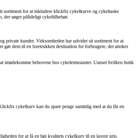
it sortiment for at inkludere klickfix cykelkurve og cykeltaske
der søger pålideligt cykeltilbehør.
og private kunder. Virksomheden har udvidet sit sortiment for at
 gør dem til en foretrukken destination for forbrugere, der ønsker
til at imødekomme behovene hos cykelentusiaster. Uanset hvilken butik
lig Klickfix cykelkurv kan du spare penge samtidig med at du får en
gheden for at få en høj kvalitets cykelkurv til en lavere pris.