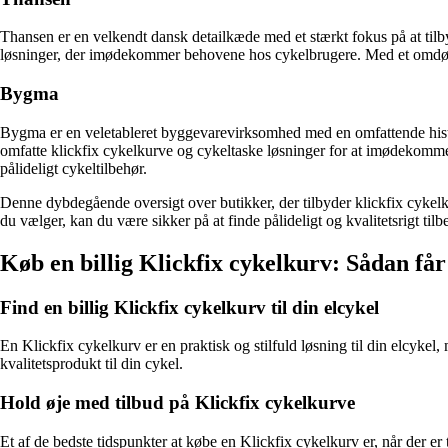
Thansen er en velkendt dansk detailkæde med et stærkt fokus på at tilby
løsninger, der imødekommer behovene hos cykelbrugere. Med et omdømme
Bygma
Bygma er en veletableret byggevarevirksomhed med en omfattende histori
omfatte klickfix cykelkurve og cykeltaske løsninger for at imødekomme b
pålideligt cykeltilbehør.
Denne dybdegående oversigt over butikker, der tilbyder klickfix cykelk
du vælger, kan du være sikker på at finde pålideligt og kvalitetsrigt tilb
Køb en billig Klickfix cykelkurv: Sådan får
Find en billig Klickfix cykelkurv til din elcykel
En Klickfix cykelkurv er en praktisk og stilfuld løsning til din elcykel,
kvalitetsprodukt til din cykel.
Hold øje med tilbud på Klickfix cykelkurve
Et af de bedste tidspunkter at købe en Klickfix cykelkurv er, når der er 