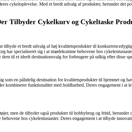
dre deres cykeloplevelse. Med et bredt udvalg af produkter, herunder det 
er Tilbyder Cykelkurv og Cykeltaske Prod
at tilbyde et bredt udvalg af høj kvalitetsprodukter til konkurrencedyg
rg har specialiseret sig i at imødekomme behovene hos cykelentusiaster 
r dem til et ideelt destinationsvalg for forbrugere på udkig efter disse sp
 som en pålidelig destination for kvalitetsprodukter til hjemmet og hav
 der kombinerer funktionalitet med holdbarhed. Deres engagement i at lev
jer, men de tilbyder også produkter til hobbybrug og fritid, herunder c
 behovene hos cykelentusiaster. Deres engagement i at tilbyde innovativ