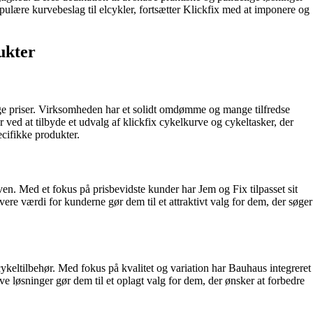
populære kurvebeslag til elcykler, fortsætter Klickfix med at imponere og
ukter
tige priser. Virksomheden har et solidt omdømme og mange tilfredse
ved at tilbyde et udvalg af klickfix cykelkurve og cykeltasker, der
ecifikke produkter.
en. Med et fokus på prisbevidste kunder har Jem og Fix tilpasset sit
ere værdi for kunderne gør dem til et attraktivt valg for dem, der søger
ykeltilbehør. Med fokus på kvalitet og variation har Bauhaus integreret
e løsninger gør dem til et oplagt valg for dem, der ønsker at forbedre