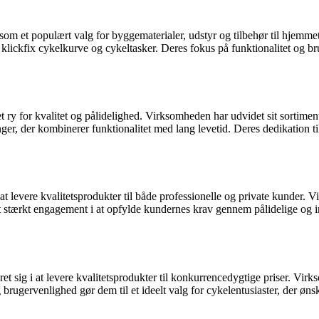
m et populært valg for byggematerialer, udstyr og tilbehør til hjemmet.
 klickfix cykelkurve og cykeltasker. Deres fokus på funktionalitet og bru
 et ry for kvalitet og pålidelighed. Virksomheden har udvidet sit sorti
ger, der kombinerer funktionalitet med lang levetid. Deres dedikation til
ere kvalitetsprodukter til både professionelle og private kunder. Virk
 stærkt engagement i at opfylde kundernes krav gennem pålidelige og in
sig i at levere kvalitetsprodukter til konkurrencedygtige priser. Virks
rugervenlighed gør dem til et ideelt valg for cykelentusiaster, der ønsker