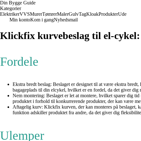
Din Bygge Guide
Kategorier
Elektriker
VVS
Murer
Tømrer
Maler
Gulv
Tag
Kloak
Produkter
Ude
Min konto
Kom i gang
Nyhedsmail
Klickfix kurvebeslag til el-cykel
Fordele
Ekstra bredt beslag: Beslaget er designet til at være ekstra bredt
bagageplads til din elcykel, hvilket er en fordel, da det giver di
Nem montering: Beslaget er let at montere, hvilket sparer dig tid
produktet i forhold til konkurrerende produkter, der kan være mer
Aftagelig kurv: Klickfix kurven, der kan monteres på beslaget, ka
funktion adskiller produktet fra andre, da det giver dig fleksibil
Ulemper