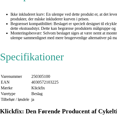
Ikke inkluderet kurv: En ulempe ved dette produkt er, at det le
produkter, der måske inkluderer kurven i prisen.
Begrænset kompatibilitet: Beslaget er specielt designet til elcyk
dette ekstraudstyr. Dette kan begrænse produktets målgruppe og 
Monteringsbesvær: Selvom beslaget siges at være nemt at montere, 
ulempe sammenlignet med mere brugervenlige alternativer på ma
Specifikationer
Varenummer
250305100
EAN
4030572103225
Mærke
Klickfix
Varetype
Beslag
Tilbehør / løsdele
ja
Klickfix: Den Førende Producent af Cykelt