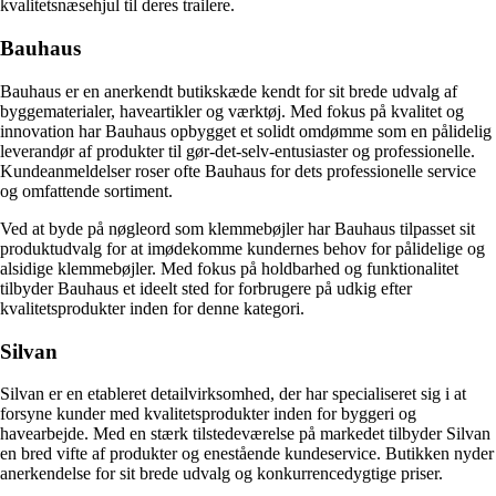
kvalitetsnæsehjul til deres trailere.
Bauhaus
Bauhaus er en anerkendt butikskæde kendt for sit brede udvalg af
byggematerialer, haveartikler og værktøj. Med fokus på kvalitet og
innovation har Bauhaus opbygget et solidt omdømme som en pålidelig
leverandør af produkter til gør-det-selv-entusiaster og professionelle.
Kundeanmeldelser roser ofte Bauhaus for dets professionelle service
og omfattende sortiment.
Ved at byde på nøgleord som klemmebøjler har Bauhaus tilpasset sit
produktudvalg for at imødekomme kundernes behov for pålidelige og
alsidige klemmebøjler. Med fokus på holdbarhed og funktionalitet
tilbyder Bauhaus et ideelt sted for forbrugere på udkig efter
kvalitetsprodukter inden for denne kategori.
Silvan
Silvan er en etableret detailvirksomhed, der har specialiseret sig i at
forsyne kunder med kvalitetsprodukter inden for byggeri og
havearbejde. Med en stærk tilstedeværelse på markedet tilbyder Silvan
en bred vifte af produkter og enestående kundeservice. Butikken nyder
anerkendelse for sit brede udvalg og konkurrencedygtige priser.