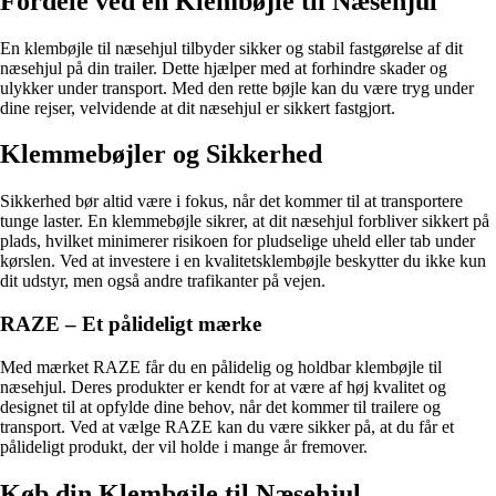
Fordele ved en Klembøjle til Næsehjul
En klembøjle til næsehjul tilbyder sikker og stabil fastgørelse af dit
næsehjul på din trailer. Dette hjælper med at forhindre skader og
ulykker under transport. Med den rette bøjle kan du være tryg under
dine rejser, velvidende at dit næsehjul er sikkert fastgjort.
Klemmebøjler og Sikkerhed
Sikkerhed bør altid være i fokus, når det kommer til at transportere
tunge laster. En klemmebøjle sikrer, at dit næsehjul forbliver sikkert på
plads, hvilket minimerer risikoen for pludselige uheld eller tab under
kørslen. Ved at investere i en kvalitetsklembøjle beskytter du ikke kun
dit udstyr, men også andre trafikanter på vejen.
RAZE – Et pålideligt mærke
Med mærket RAZE får du en pålidelig og holdbar klembøjle til
næsehjul. Deres produkter er kendt for at være af høj kvalitet og
designet til at opfylde dine behov, når det kommer til trailere og
transport. Ved at vælge RAZE kan du være sikker på, at du får et
pålideligt produkt, der vil holde i mange år fremover.
Køb din Klembøjle til Næsehjul