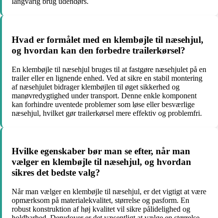
langvarig brug udendørs.
Hvad er formålet med en klembøjle til næsehjul,
og hvordan kan den forbedre trailerkørsel?
En klembøjle til næsehjul bruges til at fastgøre næsehjulet på en
trailer eller en lignende enhed. Ved at sikre en stabil montering
af næsehjulet bidrager klembøjlen til øget sikkerhed og
manøvredygtighed under transport. Denne enkle komponent
kan forhindre uventede problemer som løse eller besværlige
næsehjul, hvilket gør trailerkørsel mere effektiv og problemfri.
Hvilke egenskaber bør man se efter, når man
vælger en klembøjle til næsehjul, og hvordan
sikres det bedste valg?
Når man vælger en klembøjle til næsehjul, er det vigtigt at være
opmærksom på materialekvalitet, størrelse og pasform. En
robust konstruktion af høj kvalitet vil sikre pålidelighed og
holdbarhed. Derudover er det væsentligt at vælge en størrelse,