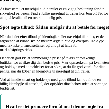
At investere i et næsehjul til din trailer er en vigtig beslutning for din
sikkerhed på vejen. Find et billig næsehjul til trailer hos Jem og Fix for
at opnå kvalitet til en overkommelig pris.
Spot ægte tilbud: Sådan undgår du at betale for meget
Når du leder efter tilbud på klembøjler eller næsehjul til trailer, er det
afgørende at kunne skelne mellem ægte tilbud og overpris. Hold øje
med faktiske prisnedsættelser og undgå at falde for
markedsføringstricks.
Det er en god idé at sammenligne priser på tværs af forskellige
butikker for at sikre dig den bedste pris. Vær opmærksom på kvaliteten
og hold øje med anmeldelser for at sikre, at du får god værdi for dine
penge, når du køber en klembøjle til næsehjul til din trailer.
Ved at handle smart og holde øje med gode tilbud kan du finde en
billig klembøjle til næsehjul, der opfylder dine behov uden at sprænge
budgettet.
Hvad er det primære formål med denne bøjle fra