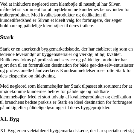
Ved at inkludere nøgleord som klembøjle til næsehjul har Silvan
målrettet sit sortiment for at imødekomme kundernes behov inden for
trailerprodukter. Med kvalitetsprodukter og dedikation til
kundetilfredshed er Silvan et ideelt valg for forbrugere, der søger
holdbare og pålidelige klembøjler til deres trailere.
Stark
Stark er en anerkendt byggemarkedskæde, der har etableret sig som en
ledende leverandør af byggematerialer og værktøj af høj kvalitet.
Butikkens fokus på professionel service og pålidelige produkter har
gjort den til en foretrukken destination for både gør-det-selv-entusiaster
og professionelle håndværkere. Kundeanmeldelser roser ofte Stark for
dets ekspertise og rådgivning.
Med nøgleord som klemmebøjler har Stark tilpasset sit sortiment for at
imødekomme kundernes behov for pålidelige og holdbare
klemmebøjler. Med et stort udvalg af kvalitetsprodukter og dedikation
til branchens bedste praksis er Stark en ideel destination for forbrugere
på udkig efter pålidelige løsninger til deres byggeprojekter.
XL Byg
XL Byg er en veletableret byggemarkedskæde, der har specialiseret sig