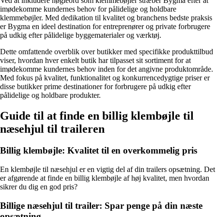
Ved at inkludere nøgleord som klemmebøjler stræber Bygma efter at
imødekomme kundernes behov for pålidelige og holdbare
klemmebøjler. Med dedikation til kvalitet og branchens bedste praksis
er Bygma en ideel destination for entreprenører og private forbrugere
på udkig efter pålidelige byggematerialer og værktøj.
Dette omfattende overblik over butikker med specifikke produkttilbud
viser, hvordan hver enkelt butik har tilpasset sit sortiment for at
imødekomme kundernes behov inden for det angivne produktområde.
Med fokus på kvalitet, funktionalitet og konkurrencedygtige priser er
disse butikker prime destinationer for forbrugere på udkig efter
pålidelige og holdbare produkter.
Guide til at finde en billig klembøjle til
næsehjul til traileren
Billig klembøjle: Kvalitet til en overkommelig pris
En klembøjle til næsehjul er en vigtig del af din trailers opsætning. Det
er afgørende at finde en billig klembøjle af høj kvalitet, men hvordan
sikrer du dig en god pris?
Billige næsehjul til trailer: Spar penge på din næste
opsætning