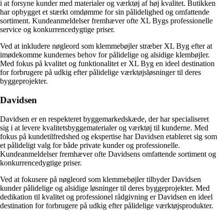
i at forsyne kunder med materialer og værktøj af høj kvalitet. Butikken
har opbygget et stærkt omdømme for sin pålidelighed og omfattende
sortiment. Kundeanmeldelser fremhæver ofte XL Bygs professionelle
service og konkurrencedygtige priser.
Ved at inkludere nøgleord som klemmebøjler stræber XL Byg efter at
imødekomme kundernes behov for pålidelige og alsidige klembøjler.
Med fokus på kvalitet og funktionalitet er XL Byg en ideel destination
for forbrugere på udkig efter pålidelige værktøjsløsninger til deres
byggeprojekter.
Davidsen
Davidsen er en respekteret byggemarkedskæde, der har specialiseret
sig i at levere kvalitetsbyggematerialer og værktøj til kunderne. Med
fokus på kundetilfredshed og ekspertise har Davidsen etableret sig som
et pålideligt valg for både private kunder og professionelle.
Kundeanmeldelser fremhæver ofte Davidsens omfattende sortiment og
konkurrencedygtige priser.
Ved at fokusere på nøgleord som klemmebøjler tilbyder Davidsen
kunder pålidelige og alsidige løsninger til deres byggeprojekter. Med
dedikation til kvalitet og professionel rådgivning er Davidsen en ideel
destination for forbrugere på udkig efter pålidelige værktøjsprodukter.