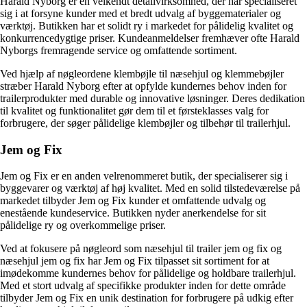
Harald Nyborg er en velkendt detailvirksomhed, der har specialiseret
sig i at forsyne kunder med et bredt udvalg af byggematerialer og
værktøj. Butikken har et solidt ry i markedet for pålidelig kvalitet og
konkurrencedygtige priser. Kundeanmeldelser fremhæver ofte Harald
Nyborgs fremragende service og omfattende sortiment.
Ved hjælp af nøgleordene klembøjle til næsehjul og klemmebøjler
stræber Harald Nyborg efter at opfylde kundernes behov inden for
trailerprodukter med durable og innovative løsninger. Deres dedikation
til kvalitet og funktionalitet gør dem til et førsteklasses valg for
forbrugere, der søger pålidelige klembøjler og tilbehør til trailerhjul.
Jem og Fix
Jem og Fix er en anden velrenommeret butik, der specialiserer sig i
byggevarer og værktøj af høj kvalitet. Med en solid tilstedeværelse på
markedet tilbyder Jem og Fix kunder et omfattende udvalg og
enestående kundeservice. Butikken nyder anerkendelse for sit
pålidelige ry og overkommelige priser.
Ved at fokusere på nøgleord som næsehjul til trailer jem og fix og
næsehjul jem og fix har Jem og Fix tilpasset sit sortiment for at
imødekomme kundernes behov for pålidelige og holdbare trailerhjul.
Med et stort udvalg af specifikke produkter inden for dette område
tilbyder Jem og Fix en unik destination for forbrugere på udkig efter