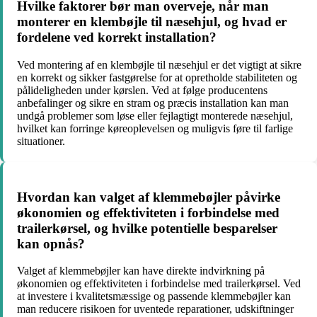
Hvilke faktorer bør man overveje, når man
monterer en klembøjle til næsehjul, og hvad er
fordelene ved korrekt installation?
Ved montering af en klembøjle til næsehjul er det vigtigt at sikre
en korrekt og sikker fastgørelse for at opretholde stabiliteten og
pålideligheden under kørslen. Ved at følge producentens
anbefalinger og sikre en stram og præcis installation kan man
undgå problemer som løse eller fejlagtigt monterede næsehjul,
hvilket kan forringe køreoplevelsen og muligvis føre til farlige
situationer.
Hvordan kan valget af klemmebøjler påvirke
økonomien og effektiviteten i forbindelse med
trailerkørsel, og hvilke potentielle besparelser
kan opnås?
Valget af klemmebøjler kan have direkte indvirkning på
økonomien og effektiviteten i forbindelse med trailerkørsel. Ved
at investere i kvalitetsmæssige og passende klemmebøjler kan
man reducere risikoen for uventede reparationer, udskiftninger