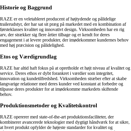
Historie og Baggrund
RAZE er en veletableret producent af højtydende og pålidelige
trailerudstyr, der har sat sit præg på markedet med en kombination af
førsteklasses kvalitet og innovativt design. Virksomheden har en rig
arv, der strækker sig flere årtier tilbage og er kendt for deres
engagement i at levere produkter, der imødekommer kundernes behov
med høj præcision og pålidelighed.
Etos og Værdigrundlag
RAZE har altid haft fokus på at opretholde et højt niveau af kvalitet og
service. Deres ethos er dybt forankret i værdier som integritet,
innovation og kundetilfredshed. Virksomheden stræber efter at skabe
langvarige relationer med deres kunder ved konstant at forbedre og
tilpasse deres produkter for at imødekomme markedets skiftende
behov.
Produktionsmetoder og Kvalitetskontrol
RAZE opererer med state-of-the-art produktionsfaciliteter, der
kombinerer avancerede teknologier med dygtigt håndværk for at sikre,
at hvert produkt opfylder de højeste standarder for kvalitet og