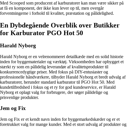
Med Scooped som producent af karburatorer kan man være sikker på
at få en komponent, der ikke kun lever op til, men overgår
forventningerne i forhold til kvalitet, præstation og pålidelighed.
En Dybdegående Overblik over Butikker
for Karburator PGO Hot 50
Harald Nyborg
Harald Nyborg er en velrenommeret detailkæde med en solid historie
inden for byggematerialer og værktøj. Virksomheden har opbygget et
stærkt ry som en pålidelig leverandør af kvalitetsprodukter til
konkurrencedygtige priser. Med fokus på DIY-entusiaster og
professionelle håndværkere, tilbyder Harald Nyborg et bredt udvalg af
karburatorer, herunder standard karburator til PGO Hot 50. Med
kundetilfredshed i fokus og et ry for god kundeservice, er Harald
Nyborg et oplagt valg for forbrugere, der søger pålidelige og
prisvenlige produkter.
Jem og Fix
Jem og Fix er et kendt navn inden for byggemarkedskæder og er et
foretrukket valg for mange kunder. Med et stort udvalg af produkter og