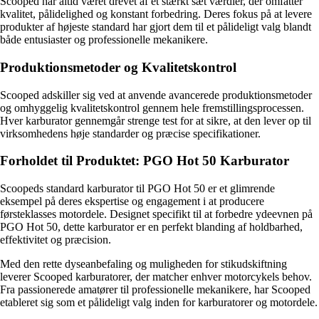
Scooped har altid været drevet af et stærkt sæt værdier, der omfatter
kvalitet, pålidelighed og konstant forbedring. Deres fokus på at levere
produkter af højeste standard har gjort dem til et pålideligt valg blandt
både entusiaster og professionelle mekanikere.
Produktionsmetoder og Kvalitetskontrol
Scooped adskiller sig ved at anvende avancerede produktionsmetoder
og omhyggelig kvalitetskontrol gennem hele fremstillingsprocessen.
Hver karburator gennemgår strenge test for at sikre, at den lever op til
virksomhedens høje standarder og præcise specifikationer.
Forholdet til Produktet: PGO Hot 50 Karburator
Scoopeds standard karburator til PGO Hot 50 er et glimrende
eksempel på deres ekspertise og engagement i at producere
førsteklasses motordele. Designet specifikt til at forbedre ydeevnen på
PGO Hot 50, dette karburator er en perfekt blanding af holdbarhed,
effektivitet og præcision.
Med den rette dyseanbefaling og muligheden for stikudskiftning
leverer Scooped karburatorer, der matcher enhver motorcykels behov.
Fra passionerede amatører til professionelle mekanikere, har Scooped
etableret sig som et pålideligt valg inden for karburatorer og motordele.