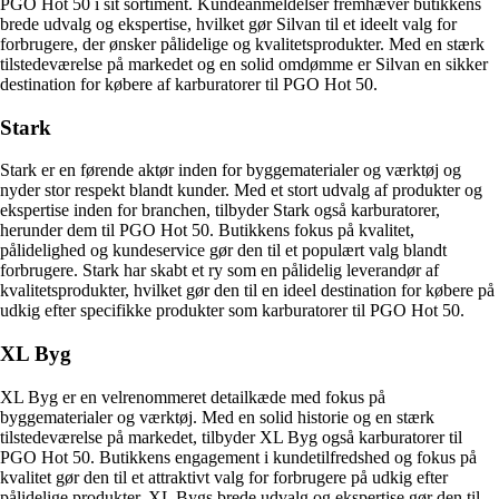
PGO Hot 50 i sit sortiment. Kundeanmeldelser fremhæver butikkens
brede udvalg og ekspertise, hvilket gør Silvan til et ideelt valg for
forbrugere, der ønsker pålidelige og kvalitetsprodukter. Med en stærk
tilstedeværelse på markedet og en solid omdømme er Silvan en sikker
destination for købere af karburatorer til PGO Hot 50.
Stark
Stark er en førende aktør inden for byggematerialer og værktøj og
nyder stor respekt blandt kunder. Med et stort udvalg af produkter og
ekspertise inden for branchen, tilbyder Stark også karburatorer,
herunder dem til PGO Hot 50. Butikkens fokus på kvalitet,
pålidelighed og kundeservice gør den til et populært valg blandt
forbrugere. Stark har skabt et ry som en pålidelig leverandør af
kvalitetsprodukter, hvilket gør den til en ideel destination for købere på
udkig efter specifikke produkter som karburatorer til PGO Hot 50.
XL Byg
XL Byg er en velrenommeret detailkæde med fokus på
byggematerialer og værktøj. Med en solid historie og en stærk
tilstedeværelse på markedet, tilbyder XL Byg også karburatorer til
PGO Hot 50. Butikkens engagement i kundetilfredshed og fokus på
kvalitet gør den til et attraktivt valg for forbrugere på udkig efter
pålidelige produkter. XL Bygs brede udvalg og ekspertise gør den til