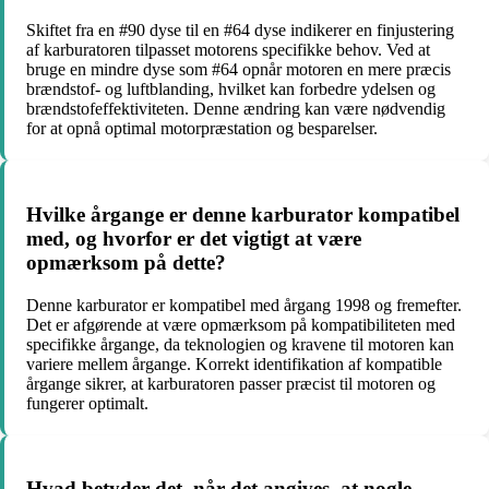
Skiftet fra en #90 dyse til en #64 dyse indikerer en finjustering
af karburatoren tilpasset motorens specifikke behov. Ved at
bruge en mindre dyse som #64 opnår motoren en mere præcis
brændstof- og luftblanding, hvilket kan forbedre ydelsen og
brændstofeffektiviteten. Denne ændring kan være nødvendig
for at opnå optimal motorpræstation og besparelser.
Hvilke årgange er denne karburator kompatibel
med, og hvorfor er det vigtigt at være
opmærksom på dette?
Denne karburator er kompatibel med årgang 1998 og fremefter.
Det er afgørende at være opmærksom på kompatibiliteten med
specifikke årgange, da teknologien og kravene til motoren kan
variere mellem årgange. Korrekt identifikation af kompatible
årgange sikrer, at karburatoren passer præcist til motoren og
fungerer optimalt.
Hvad betyder det, når det angives, at nogle