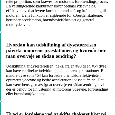
rette proportion, som kræves for motorens forbrændingsproces.
En velfungerende karburator sikrer optimal ydeevne og
effektivitet ved at levere korrekt brændstof- og luftblanding til
motoren. Dens funktion er afgørende for køreegenskaberne,
herunder acceleration, brændstofeffektivitet og generel
motorydeevne.
Hvordan kan udskiftning af dysestørrelsen
påvirke motorens præstationer, og hvornår bør
man overveje en sådan ændring?
Udskiftning af dysestørrelsen, f.eks. fra en #90 til en #64 dyse,
kan have en direkte indvirkning på motorens præstationer. En
mindre dyse som #64 kan forbedre brændstofeffektiviteten,
optimeret ydeevne og bedre acceleration i visse tilfælde. Det
kan være hensigtsmæssigt at overveje en sådan ændring, hvis
der er behov for finjustering af motorens ydeevne, forbrænding
eller brændstoføkonomi.
Hvad er fordelene ved at skifte chokerstikket på