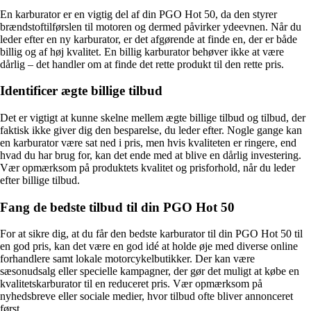
En karburator er en vigtig del af din PGO Hot 50, da den styrer
brændstoftilførslen til motoren og dermed påvirker ydeevnen. Når du
leder efter en ny karburator, er det afgørende at finde en, der er både
billig og af høj kvalitet. En billig karburator behøver ikke at være
dårlig – det handler om at finde det rette produkt til den rette pris.
Identificer ægte billige tilbud
Det er vigtigt at kunne skelne mellem ægte billige tilbud og tilbud, der
faktisk ikke giver dig den besparelse, du leder efter. Nogle gange kan
en karburator være sat ned i pris, men hvis kvaliteten er ringere, end
hvad du har brug for, kan det ende med at blive en dårlig investering.
Vær opmærksom på produktets kvalitet og prisforhold, når du leder
efter billige tilbud.
Fang de bedste tilbud til din PGO Hot 50
For at sikre dig, at du får den bedste karburator til din PGO Hot 50 til
en god pris, kan det være en god idé at holde øje med diverse online
forhandlere samt lokale motorcykelbutikker. Der kan være
sæsonudsalg eller specielle kampagner, der gør det muligt at købe en
kvalitetskarburator til en reduceret pris. Vær opmærksom på
nyhedsbreve eller sociale medier, hvor tilbud ofte bliver annonceret
først.