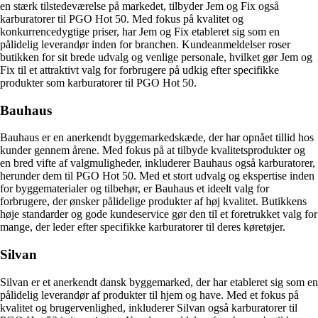
en stærk tilstedeværelse på markedet, tilbyder Jem og Fix også
karburatorer til PGO Hot 50. Med fokus på kvalitet og
konkurrencedygtige priser, har Jem og Fix etableret sig som en
pålidelig leverandør inden for branchen. Kundeanmeldelser roser
butikken for sit brede udvalg og venlige personale, hvilket gør Jem og
Fix til et attraktivt valg for forbrugere på udkig efter specifikke
produkter som karburatorer til PGO Hot 50.
Bauhaus
Bauhaus er en anerkendt byggemarkedskæde, der har opnået tillid hos
kunder gennem årene. Med fokus på at tilbyde kvalitetsprodukter og
en bred vifte af valgmuligheder, inkluderer Bauhaus også karburatorer,
herunder dem til PGO Hot 50. Med et stort udvalg og ekspertise inden
for byggematerialer og tilbehør, er Bauhaus et ideelt valg for
forbrugere, der ønsker pålidelige produkter af høj kvalitet. Butikkens
høje standarder og gode kundeservice gør den til et foretrukket valg for
mange, der leder efter specifikke karburatorer til deres køretøjer.
Silvan
Silvan er et anerkendt dansk byggemarked, der har etableret sig som en
pålidelig leverandør af produkter til hjem og have. Med et fokus på
kvalitet og brugervenlighed, inkluderer Silvan også karburatorer til