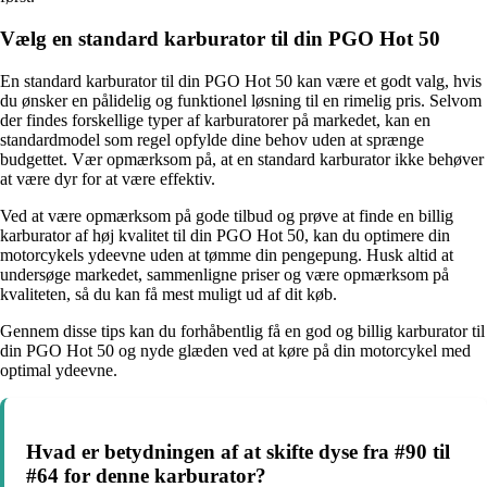
Vælg en standard karburator til din PGO Hot 50
En standard karburator til din PGO Hot 50 kan være et godt valg, hvis
du ønsker en pålidelig og funktionel løsning til en rimelig pris. Selvom
der findes forskellige typer af karburatorer på markedet, kan en
standardmodel som regel opfylde dine behov uden at sprænge
budgettet. Vær opmærksom på, at en standard karburator ikke behøver
at være dyr for at være effektiv.
Ved at være opmærksom på gode tilbud og prøve at finde en billig
karburator af høj kvalitet til din PGO Hot 50, kan du optimere din
motorcykels ydeevne uden at tømme din pengepung. Husk altid at
undersøge markedet, sammenligne priser og være opmærksom på
kvaliteten, så du kan få mest muligt ud af dit køb.
Gennem disse tips kan du forhåbentlig få en god og billig karburator til
din PGO Hot 50 og nyde glæden ved at køre på din motorcykel med
optimal ydeevne.
Hvad er betydningen af at skifte dyse fra #90 til
#64 for denne karburator?