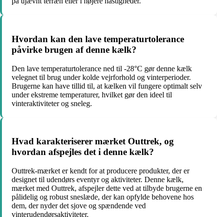
på ujævnt terræn eller i højere hastigheder.
Hvordan kan den lave temperaturtolerance
påvirke brugen af denne kælk?
Den lave temperaturtolerance ned til -28°C gør denne kælk
velegnet til brug under kolde vejrforhold og vinterperioder.
Brugerne kan have tillid til, at kælken vil fungere optimalt selv
under ekstreme temperaturer, hvilket gør den ideel til
vinteraktiviteter og sneleg.
Hvad karakteriserer mærket Outtrek, og
hvordan afspejles det i denne kælk?
Outtrek-mærket er kendt for at producere produkter, der er
designet til udendørs eventyr og aktiviteter. Denne kælk,
mærket med Outtrek, afspejler dette ved at tilbyde brugerne en
pålidelig og robust sneslæde, der kan opfylde behovene hos
dem, der nyder det sjove og spændende ved
vinterudendørsaktiviteter.