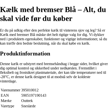
Kælk med bremser Blå – Alt, du
skal vide før du køber
Er du på udkig efter den perfekte kælk til vinterens sjov og leg? Så er
Kælk med bremser Blå måske det helt rigtige valg for dig. Vi dykker
ned i produktets egenskaber, funktioner og vigtige informationer, så du
kan træffe den bedste beslutning, når du skal købe en kælk.
Produktinformation
Denne kælk er udstyret med bremsehåndtag i begge sider, hvilket giver
dig optimal kontrol og sikkerhed under nedkørslen. Fremstillet i
fleksibelt og frostsikret plastmateriale, der kan tåle temperaturer ned til
-28°C, er denne kælk designet til at modstå selv de koldeste
vinterdage.
Varenummer
395010012
EAN
5905197190143
Mærke
Outtrek
Varetype
Sneslæde