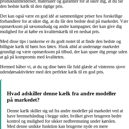
produktanmeldelser, materialer og garantier for at sikre dig, at du får
den bedste kælk til den rigtige pris.
Det kan også være en god idé at sammenligne priser hos forskellige
forhandlere for at sikre dig, at du får den bedste deal på markedet. Vær
opmærksom på sæsonudsalg og andre kampagner, der kan give dig
mulighed for at købe en kvalitetskælk til en nedsat pris.
Med disse tips i tankerne er du godt rustet til at finde den bedste og
billigste kælk til børn hos føtex. Husk altid at undersøge markedet
grundigt og være opmærksom på tilbud, der kan spare dig penge uden
at gå på kompromis med kvaliteten.
Hermed håber vi, at du og dine børn får fuld glæde af vinterens sjove
udendørsaktiviteter med den perfekte kælk til en god pris.
Hvad adskiller denne kælk fra andre modeller
på markedet?
Denne kælk skiller sig ud fra andre modeller på markedet ved at
have bremsehåndtag i begge sider, hvilket giver brugeren bedre
kontrol og mulighed for sikker nedbremsning under kørslen.
Med denne unikke funktion kan brugerne nyde en mere