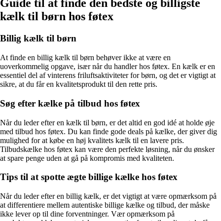
Guide til at finde den bedste og billigste
kælk til børn hos føtex
Billig kælk til børn
At finde en billig kælk til børn behøver ikke at være en
uoverkommelig opgave, især når du handler hos føtex. En kælk er en
essentiel del af vinterens friluftsaktiviteter for børn, og det er vigtigt at
sikre, at du får en kvalitetsprodukt til den rette pris.
Søg efter kælke på tilbud hos føtex
Når du leder efter en kælk til børn, er det altid en god idé at holde øje
med tilbud hos føtex. Du kan finde gode deals på kælke, der giver dig
mulighed for at købe en høj kvalitets kælk til en lavere pris.
Tilbudskælke hos føtex kan være den perfekte løsning, når du ønsker
at spare penge uden at gå på kompromis med kvaliteten.
Tips til at spotte ægte billige kælke hos føtex
Når du leder efter en billig kælk, er det vigtigt at være opmærksom på
at differentiere mellem autentiske billige kælke og tilbud, der måske
ikke lever op til dine forventninger. Vær opmærksom på