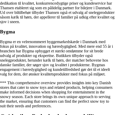
dedikation til kvalitet, konkurrencedygtige priser og kundeservice har
Thansen etableret sig som en pålidelig partner for bilejere i Danmark.
Ud over biltilbehør tilbyder Thansen også et udvalg af snelegprodukter
såsom kælk til børn, der appellerer til familier på udkig efter kvalitet og
sjov i sneen.
Bygma
Bygma er en velrenommeret byggemarkedskæde i Danmark med
fokus på kvalitet, innovation og bæredygtighed. Med mere end 55 år i
branchen har Bygma opbygget et stærkt omdømme for sit brede
udvalg af produkter og ekspertise. Butikken tilbyder også
snelegprodukter, herunder kælk til børn, der matcher behovene hos
danske familier, der søger sjov og kvalitet i produkterne. Bygmas
engagement i bæredygtighed og kundetilfredshed gør det til et ideelt
valg for dem, der ønsker kvalitetsprodukter med fokus på miljøet.
*** This comprehensive overview provides insights into key Danish
stores that cater to snow toys and related products, helping consumers
make informed decisions when shopping for entertainment in the
snowy season. Each store brings its own unique approach to serving
the market, ensuring that customers can find the perfect snow toy to
suit their needs and preferences.