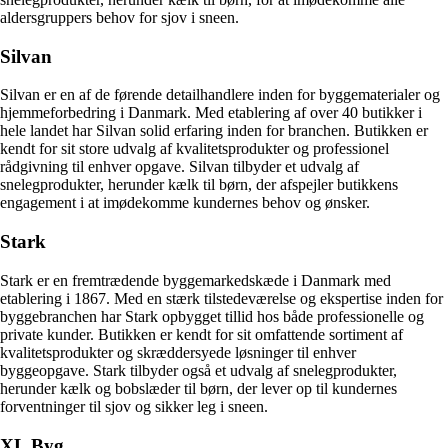
aldersgruppers behov for sjov i sneen.
Silvan
Silvan er en af de førende detailhandlere inden for byggematerialer og
hjemmeforbedring i Danmark. Med etablering af over 40 butikker i
hele landet har Silvan solid erfaring inden for branchen. Butikken er
kendt for sit store udvalg af kvalitetsprodukter og professionel
rådgivning til enhver opgave. Silvan tilbyder et udvalg af
snelegprodukter, herunder kælk til børn, der afspejler butikkens
engagement i at imødekomme kundernes behov og ønsker.
Stark
Stark er en fremtrædende byggemarkedskæde i Danmark med
etablering i 1867. Med en stærk tilstedeværelse og ekspertise inden for
byggebranchen har Stark opbygget tillid hos både professionelle og
private kunder. Butikken er kendt for sit omfattende sortiment af
kvalitetsprodukter og skræddersyede løsninger til enhver
byggeopgave. Stark tilbyder også et udvalg af snelegprodukter,
herunder kælk og bobslæder til børn, der lever op til kundernes
forventninger til sjov og sikker leg i sneen.
XL Byg