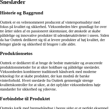
Sneslæder
Historie og Baggrund
Outtrek er en velrenommeret producent af vintersportsudstyr med
fokus på kvalitet og sikkerhed. Virksomheden blev grundlagt for over
tre årtier siden af ​​en passioneret skientusiast, der ønskede at skabe
pålidelige og innovative produkter til udendørsaktiviteter i sneen. Siden
da har Outtrek dedikeret sig til at levere produkter af høj kvalitet, der
bringer glæde og sikkerhed til brugere i alle aldre.
Produktionsetos
Outtrek er dedikeret til at bruge de bedste materialer og avancerede
produktionsmetoder for at sikre holdbare og pålidelige sneslæder.
Virksomheden kombinerer traditionelt håndværk med moderne
teknologi for at skabe produkter, der kan modstå de barske
vinterforhold. Hvert sneslæde fra Outtrek gennemgår strenge
kvalitetskontroller for at sikre, at det opfylder virksomhedens høje
standarder for sikkerhed og ydeevne.
Forbindelse til Produktet
Outtreks kælk med bremsehåndtag i begge sider er et perfekt eksempel