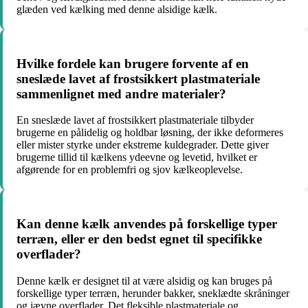
glæden ved kælking med denne alsidige kælk.
Hvilke fordele kan brugere forvente af en
sneslæde lavet af frostsikkert plastmateriale
sammenlignet med andre materialer?
En sneslæde lavet af frostsikkert plastmateriale tilbyder
brugerne en pålidelig og holdbar løsning, der ikke deformeres
eller mister styrke under ekstreme kuldegrader. Dette giver
brugerne tillid til kælkens ydeevne og levetid, hvilket er
afgørende for en problemfri og sjov kælkeoplevelse.
Kan denne kælk anvendes på forskellige typer
terræn, eller er den bedst egnet til specifikke
overflader?
Denne kælk er designet til at være alsidig og kan bruges på
forskellige typer terræn, herunder bakker, sneklædte skråninger
og jævne overflader. Det fleksible plastmateriale og