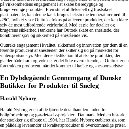
på virksomhedens engagement i at skabe bæredygtige og
brugervenlige produkter. Fremstillet af fleksibelt og frostsikret
plastmateriale, kan denne kælk bruges i ekstreme temperaturer ned til
-28C, hvilket viser Outtreks fokus på at levere produkter, der kan klare
selv de mest udfordrende vejrforhold. Med et øje for detaljer og
brugerens sikkerhed i tankerne har Outtrek skabt en sneslæde, der
kombinerer sjov og sikkerhed på enestående vis.
Outtreks engagement i kvalitet, sikkerhed og innovation gør dem til en
førende producent af sneslæder, der skiller sig ud på markedet for
vintersportsudstyr. Med deres dedikation til at skabe produkter, der
glæder både børn og voksne, er det ikke overraskende, at Outtrek er en
foretrukken producent, når det kommer til kælke og snesportsudstyr.
En Dybdegående Gennemgang af Danske
Butikker for Produkter til Sneleg
Harald Nyborg
Harald Nyborg er en af de førende detailhandlere inden for
boligforbedring og gør-det-selv-projekter i Danmark. Med en historie,
der strækker sig tilbage til 1904, har Harald Nyborg etableret sig som
en pålidelig leverandør af kvalitetsprodukter til overkommelige priser.