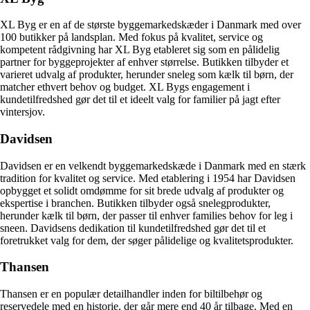
XL Byg er en af de største byggemarkedskæder i Danmark med over
100 butikker på landsplan. Med fokus på kvalitet, service og
kompetent rådgivning har XL Byg etableret sig som en pålidelig
partner for byggeprojekter af enhver størrelse. Butikken tilbyder et
varieret udvalg af produkter, herunder sneleg som kælk til børn, der
matcher ethvert behov og budget. XL Bygs engagement i
kundetilfredshed gør det til et ideelt valg for familier på jagt efter
vintersjov.
Davidsen
Davidsen er en velkendt byggemarkedskæde i Danmark med en stærk
tradition for kvalitet og service. Med etablering i 1954 har Davidsen
opbygget et solidt omdømme for sit brede udvalg af produkter og
ekspertise i branchen. Butikken tilbyder også snelegprodukter,
herunder kælk til børn, der passer til enhver families behov for leg i
sneen. Davidsens dedikation til kundetilfredshed gør det til et
foretrukket valg for dem, der søger pålidelige og kvalitetsprodukter.
Thansen
Thansen er en populær detailhandler inden for biltilbehør og
reservedele med en historie, der går mere end 40 år tilbage. Med en