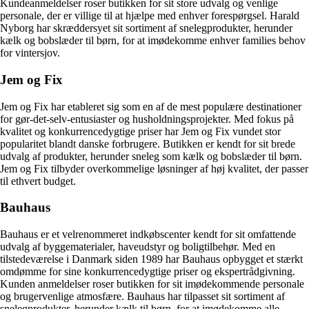
Kundeanmeldelser roser butikken for sit store udvalg og venlige
personale, der er villige til at hjælpe med enhver forespørgsel. Harald
Nyborg har skræddersyet sit sortiment af snelegprodukter, herunder
kælk og bobslæder til børn, for at imødekomme enhver families behov
for vintersjov.
Jem og Fix
Jem og Fix har etableret sig som en af de mest populære destinationer
for gør-det-selv-entusiaster og husholdningsprojekter. Med fokus på
kvalitet og konkurrencedygtige priser har Jem og Fix vundet stor
popularitet blandt danske forbrugere. Butikken er kendt for sit brede
udvalg af produkter, herunder sneleg som kælk og bobslæder til børn.
Jem og Fix tilbyder overkommelige løsninger af høj kvalitet, der passer
til ethvert budget.
Bauhaus
Bauhaus er et velrenommeret indkøbscenter kendt for sit omfattende
udvalg af byggematerialer, haveudstyr og boligtilbehør. Med en
tilstedeværelse i Danmark siden 1989 har Bauhaus opbygget et stærkt
omdømme for sine konkurrencedygtige priser og ekspertrådgivning.
Kunden anmeldelser roser butikken for sit imødekommende personale
og brugervenlige atmosfære. Bauhaus har tilpasset sit sortiment af
snelegprodukter, herunder kælk til børn, for at imødekomme alle