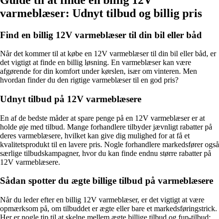
varmeblæser: Udnyt tilbud og billig pris
Find en billig 12V varmeblæser til din bil eller båd
Når det kommer til at købe en 12V varmeblæser til din bil eller båd, er
det vigtigt at finde en billig løsning. En varmeblæser kan være
afgørende for din komfort under kørslen, især om vinteren. Men
hvordan finder du den rigtige varmeblæser til en god pris?
Udnyt tilbud på 12V varmeblæsere
En af de bedste måder at spare penge på en 12V varmeblæser er at
holde øje med tilbud. Mange forhandlere tilbyder jævnligt rabatter på
deres varmeblæsere, hvilket kan give dig mulighed for at få et
kvalitetsprodukt til en lavere pris. Nogle forhandlere markedsfører også
særlige tilbudskampagner, hvor du kan finde endnu større rabatter på
12V varmeblæsere.
Sådan spotter du ægte billige tilbud på varmeblæsere
Når du leder efter en billig 12V varmeblæser, er det vigtigt at være
opmærksom på, om tilbuddet er ægte eller bare et markedsføringstrick.
Her er nogle tip til at skelne mellem ægte billige tilbud og fup-tilbud: