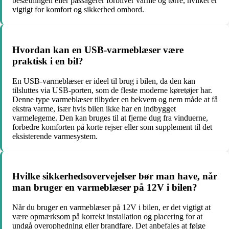
besætningen eller passagerer forbliver varme og tørre, hvilket er
vigtigt for komfort og sikkerhed ombord.
Hvordan kan en USB-varmeblæser være
praktisk i en bil?
En USB-varmeblæser er ideel til brug i bilen, da den kan
tilsluttes via USB-porten, som de fleste moderne køretøjer har.
Denne type varmeblæser tilbyder en bekvem og nem måde at få
ekstra varme, især hvis bilen ikke har en indbygget
varmelegeme. Den kan bruges til at fjerne dug fra vinduerne,
forbedre komforten på korte rejser eller som supplement til det
eksisterende varmesystem.
Hvilke sikkerhedsovervejelser bør man have, når
man bruger en varmeblæser på 12V i bilen?
Når du bruger en varmeblæser på 12V i bilen, er det vigtigt at
være opmærksom på korrekt installation og placering for at
undgå overophedning eller brandfare. Det anbefales at følge