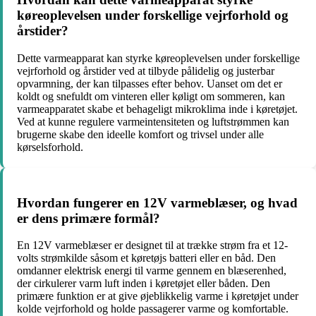
køreoplevelsen under forskellige vejrforhold og
årstider?
Dette varmeapparat kan styrke køreoplevelsen under forskellige
vejrforhold og årstider ved at tilbyde pålidelig og justerbar
opvarmning, der kan tilpasses efter behov. Uanset om det er
koldt og snefuldt om vinteren eller køligt om sommeren, kan
varmeapparatet skabe et behageligt mikroklima inde i køretøjet.
Ved at kunne regulere varmeintensiteten og luftstrømmen kan
brugerne skabe den ideelle komfort og trivsel under alle
kørselsforhold.
Hvordan fungerer en 12V varmeblæser, og hvad
er dens primære formål?
En 12V varmeblæser er designet til at trække strøm fra et 12-
volts strømkilde såsom et køretøjs batteri eller en båd. Den
omdanner elektrisk energi til varme gennem en blæserenhed,
der cirkulerer varm luft inden i køretøjet eller båden. Den
primære funktion er at give øjeblikkelig varme i køretøjet under
kolde vejrforhold og holde passagerer varme og komfortable.