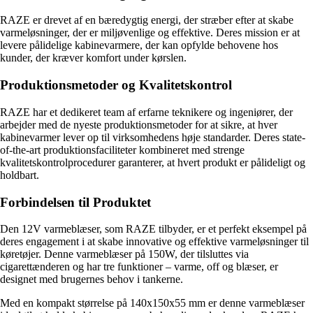
RAZE er drevet af en bæredygtig energi, der stræber efter at skabe
varmeløsninger, der er miljøvenlige og effektive. Deres mission er at
levere pålidelige kabinevarmere, der kan opfylde behovene hos
kunder, der kræver komfort under kørslen.
Produktionsmetoder og Kvalitetskontrol
RAZE har et dedikeret team af erfarne teknikere og ingeniører, der
arbejder med de nyeste produktionsmetoder for at sikre, at hver
kabinevarmer lever op til virksomhedens høje standarder. Deres state-
of-the-art produktionsfaciliteter kombineret med strenge
kvalitetskontrolprocedurer garanterer, at hvert produkt er pålideligt og
holdbart.
Forbindelsen til Produktet
Den 12V varmeblæser, som RAZE tilbyder, er et perfekt eksempel på
deres engagement i at skabe innovative og effektive varmeløsninger til
køretøjer. Denne varmeblæser på 150W, der tilsluttes via
cigarettænderen og har tre funktioner – varme, off og blæser, er
designet med brugernes behov i tankerne.
Med en kompakt størrelse på 140x150x55 mm er denne varmeblæser