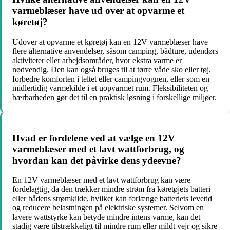
varmeblæser have ud over at opvarme et
køretøj?
Udover at opvarme et køretøj kan en 12V varmeblæser have
flere alternative anvendelser, såsom camping, bådture, udendørs
aktiviteter eller arbejdsområder, hvor ekstra varme er
nødvendig. Den kan også bruges til at tørre våde sko eller tøj,
forbedre komforten i teltet eller campingvognen, eller som en
midlertidig varmekilde i et uopvarmet rum. Fleksibiliteten og
bærbarheden gør det til en praktisk løsning i forskellige miljøer.
Hvad er fordelene ved at vælge en 12V
varmeblæser med et lavt wattforbrug, og
hvordan kan det påvirke dens ydeevne?
En 12V varmeblæser med et lavt wattforbrug kan være
fordelagtig, da den trækker mindre strøm fra køretøjets batteri
eller bådens strømkilde, hvilket kan forlænge batteriets levetid
og reducere belastningen på elektriske systemer. Selvom en
lavere wattstyrke kan betyde mindre intens varme, kan det
stadig være tilstrækkeligt til mindre rum eller mildt vejr og sikre