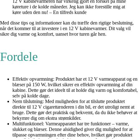
12 V kabinevarmeren har virkelig gjort en forskel på mine
køreture i de kolde måneder. Jeg kan ikke forestille mig at
køre uden den nu! – En tilfreds kunde
Med disse tips og informationer kan du træffe den rigtige beslutning,
når det kommer til at investere i en 12 V kabinevarmer. Dit valg vil
sikre dig varme og komfort, uanset hvor turen går hen.
Fordele
Effektiv opvarmning: Produktet har et 12 V varmeapparat og en
blæser på 150 W, hvilket sikrer en effektiv opvarmning af din
kabine. Dette gør det ideelt til at holde dig varm og komfortabel,
selv på kolde dage.
Nem tilslutning: Med muligheden for at tilslutte produktet
direkte til 12 V cigarettænderen i din bil, er det utroligt nemt at
bruge. Dette gør det praktisk og bekvemt, da du ikke behøver at
bekymre dig om ekstra strømkilder.
Multifunktionel: Varmeapparatet har tre funktioner – varme,
slukket og blæser. Denne alsidighed giver dig mulighed for at
tilpasse opvarmningen efter dine behov, hvilket gør produktet