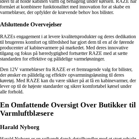
ideel til at holde kabinen varm og behagelig under kørslen. RAZE har
formået at kombinere funktionalitet med innovation for at skabe en
varmeblæser, der opfylder de krævende behov hos bilister.
Afsluttende Overvejelser
RAZEs engagement i at levere kvalitetsprodukter og deres dedikation
til brugerens komfort og tilfredshed har gjort dem til en af de førende
producenter af kabinevarmere på markedet. Med deres innovative
tilgang og fokus på bæredygtighed fortsætter RAZE med at sætte
standarden for effektive og pålidelige varmeløsninger.
Den 12V varmeblæser fra RAZE er et fremragende valg for bilister,
der ønsker en pålidelig og effektiv opvarmningsløsning til deres
køretøj. Med RAZE kan du være sikker på at få en kabinevarmer, der
lever op til de højeste standarder og sikrer komfortabel kørsel under
alle forhold.
En Omfattende Oversigt Over Butikker til
Varmluftblæsere
Harald Nyborg
Harald Nyborg er en velkendt dansk detailhandler med et stort udvalg