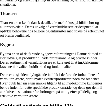
en pålidelig og effektiv løsning til opvarmning og tørring i forskellige
situationer.
Thansen
Thansen er en kendt dansk detailkæde med fokus på biltilbehør og
autoreservedele. Deres udvalg af varmluftblæsere er designet til at
opfylde behovene hos bilejere og entusiaster med fokus på effektivitet
og brugervenlighed.
Bygma
Bygma er en af de førende byggevareforretninger i Danmark med et
stort udvalg af produkter til både professionelle og private kunder.
Deres sortiment af varmluftblæsere er kurateret til at imødekomme
kravene til kvalitet, holdbarhed og funktionalitet.
Dette er et sjældent dybtgående indblik i de førende forhandlere af
varmluftblæsere, der tilbyder kvalitetsprodukter inden for branchen.
Hver butik har sin egen unikke tilgang til at imødekomme kundernes
behov inden for dette specifikke produktområde, og dette gør dem til
attraktive destinationer for forbrugere på udkig efter pålidelige og
effektive varmluftblæsere.
Guide til at finde en billig 12V