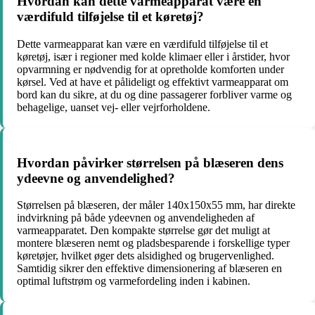
Hvordan kan dette varmeapparat være en
værdifuld tilføjelse til et køretøj?
Dette varmeapparat kan være en værdifuld tilføjelse til et
køretøj, især i regioner med kolde klimaer eller i årstider, hvor
opvarmning er nødvendig for at opretholde komforten under
kørsel. Ved at have et pålideligt og effektivt varmeapparat om
bord kan du sikre, at du og dine passagerer forbliver varme og
behagelige, uanset vej- eller vejrforholdene.
Hvordan påvirker størrelsen på blæseren dens
ydeevne og anvendelighed?
Størrelsen på blæseren, der måler 140x150x55 mm, har direkte
indvirkning på både ydeevnen og anvendeligheden af
varmeapparatet. Den kompakte størrelse gør det muligt at
montere blæseren nemt og pladsbesparende i forskellige typer
køretøjer, hvilket øger dets alsidighed og brugervenlighed.
Samtidig sikrer den effektive dimensionering af blæseren en
optimal luftstrøm og varmefordeling inden i kabinen.