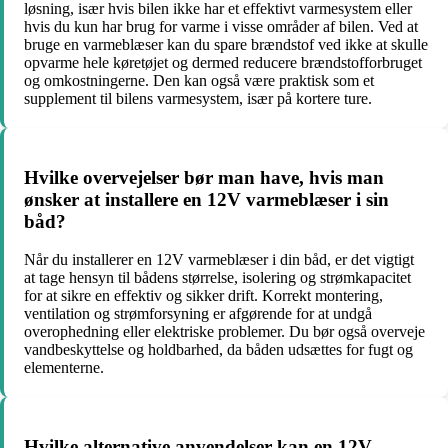
løsning, især hvis bilen ikke har et effektivt varmesystem eller
hvis du kun har brug for varme i visse områder af bilen. Ved at
bruge en varmeblæser kan du spare brændstof ved ikke at skulle
opvarme hele køretøjet og dermed reducere brændstofforbruget
og omkostningerne. Den kan også være praktisk som et
supplement til bilens varmesystem, især på kortere ture.
Hvilke overvejelser bør man have, hvis man
ønsker at installere en 12V varmeblæser i sin
båd?
Når du installerer en 12V varmeblæser i din båd, er det vigtigt
at tage hensyn til bådens størrelse, isolering og strømkapacitet
for at sikre en effektiv og sikker drift. Korrekt montering,
ventilation og strømforsyning er afgørende for at undgå
overophedning eller elektriske problemer. Du bør også overveje
vandbeskyttelse og holdbarhed, da båden udsættes for fugt og
elementerne.
Hvilke alternative anvendelser kan en 12V