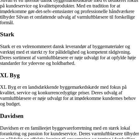
Silvan er en førende dansk byggemarkedskæde med et dedikeret fokus
på kundeservice og kvalitetsprodukter. Med en tradition for at
imødekomme gør-det-selv-entusiaster og professionelle håndværkere
tilbyder Silvan et omfattende udvalg af varmluftblæsere til forskellige
formål.
Stark
Stark er en velrenommeret dansk leverandør af byggematerialer og
værktøj med et stærkt ry for pålidelighed og kompetent rådgivning.
Deres sortiment af varmluftblæsere er nøje udvalgt for at opfylde høje
standarder for ydeevne og holdbarhed.
XL Byg
XL Byg er en landsdækkende byggemarkedskæde med fokus på
kvalitet, service og konkurrencedygtige priser. Deres udvalg af
varmluftblæsere er nøje udvalgt for at imødekomme kundernes behov
og budget.
Davidsen
Davidsen er en familieejet byggevareforretning med en stærk lokal
forankring og passion for kundeservice. Deres varmluftblæsere tilbyder