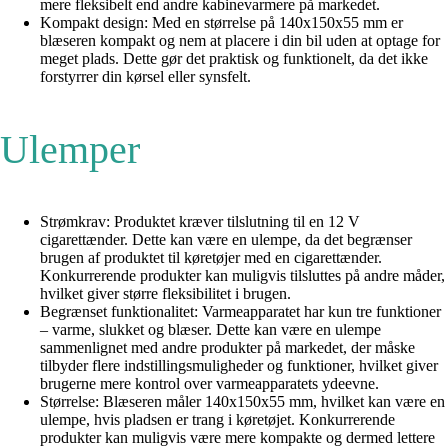
mere fleksibelt end andre kabinevarmere på markedet.
Kompakt design: Med en størrelse på 140x150x55 mm er
blæseren kompakt og nem at placere i din bil uden at optage for
meget plads. Dette gør det praktisk og funktionelt, da det ikke
forstyrrer din kørsel eller synsfelt.
Ulemper
Strømkrav: Produktet kræver tilslutning til en 12 V
cigarettænder. Dette kan være en ulempe, da det begrænser
brugen af produktet til køretøjer med en cigarettænder.
Konkurrerende produkter kan muligvis tilsluttes på andre måder,
hvilket giver større fleksibilitet i brugen.
Begrænset funktionalitet: Varmeapparatet har kun tre funktioner
– varme, slukket og blæser. Dette kan være en ulempe
sammenlignet med andre produkter på markedet, der måske
tilbyder flere indstillingsmuligheder og funktioner, hvilket giver
brugerne mere kontrol over varmeapparatets ydeevne.
Størrelse: Blæseren måler 140x150x55 mm, hvilket kan være en
ulempe, hvis pladsen er trang i køretøjet. Konkurrerende
produkter kan muligvis være mere kompakte og dermed lettere