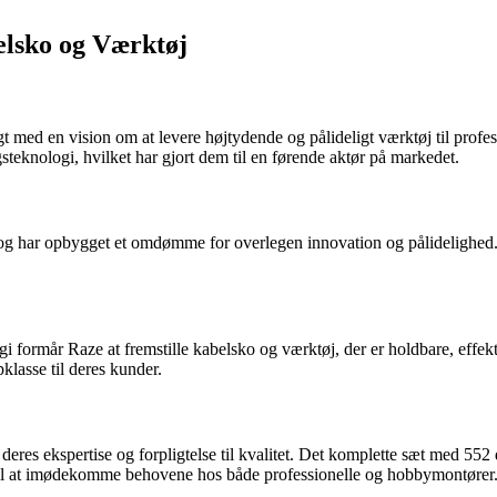
elsko og Værktøj
med en vision om at levere højtydende og pålideligt værktøj til profess
ngsteknologi, hvilket har gjort dem til en førende aktør på markedet.
tet og har opbygget et omdømme for overlegen innovation og pålidelighed.
ormår Raze at fremstille kabelsko og værktøj, der er holdbare, effektiv
klasse til deres kunder.
eres ekspertise og forpligtelse til kvalitet. Det komplette sæt med 55
 til at imødekomme behovene hos både professionelle og hobbymontører