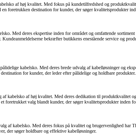
 kabelsko af høj kvalitet. Med fokus på kundetilfredshed og produktkva
il en foretrukken destination for kunder, der søger kvalitetsprodukter in
elsko. Med deres ekspertise inden for området og omfattende sortiment 
. Kundeanmeldelserne bekræfter butikkens enestående service og produktkv
ålidelige kabelsko. Med deres brede udvalg af kabelløsninger og ekspe
destination for kunder, der leder efter pålidelige og holdbare produkter.
lg af kabelsko af høj kvalitet. Med deres dedikation til produktkvalite
et foretrukket valg blandt kunder, der søger kvalitetsprodukter inden fo
alg af kabelsko. Med deres fokus på kvalitet og brugervenlighed har Th
r, der søger holdbare og effektive kabelløsninger.