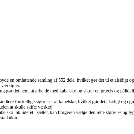
byde en omfattende samling af 552 dele, hvilket gør det til et alsidigt
e værktøjer.
 det nemt at arbejde med kabelsko og sikrer en præcis og pålidelig ti
dtere forskellige størrelser af kabelsko, hvilket gør det alsidigt og egnet 
den at skulle skifte værktøj.
belsko inkluderet i sættet, kan brugeren vælge den rette størrelse og ty
stallation.