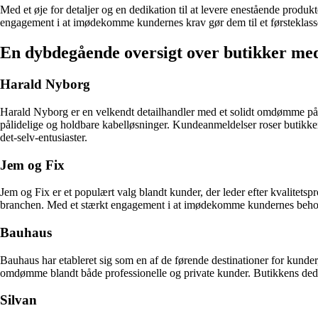
Med et øje for detaljer og en dedikation til at levere enestående produk
engagement i at imødekomme kundernes krav gør dem til et førsteklasses
En dybdegående oversigt over butikker med
Harald Nyborg
Harald Nyborg er en velkendt detailhandler med et solidt omdømme på m
pålidelige og holdbare kabelløsninger. Kundeanmeldelser roser butikken 
det-selv-entusiaster.
Jem og Fix
Jem og Fix er et populært valg blandt kunder, der leder efter kvalitets
branchen. Med et stærkt engagement i at imødekomme kundernes behov ti
Bauhaus
Bauhaus har etableret sig som en af de førende destinationer for kunde
omdømme blandt både professionelle og private kunder. Butikkens dedikati
Silvan