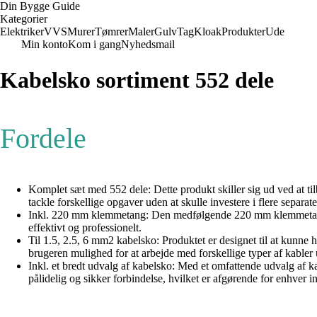
Din Bygge Guide
Kategorier
Elektriker
VVS
Murer
Tømrer
Maler
Gulv
Tag
Kloak
Produkter
Ude
Min konto
Kom i gang
Nyhedsmail
Kabelsko sortiment 552 dele
Fordele
Komplet sæt med 552 dele: Dette produkt skiller sig ud ved at til
tackle forskellige opgaver uden at skulle investere i flere separat
Inkl. 220 mm klemmetang: Den medfølgende 220 mm klemmetang gør
effektivt og professionelt.
Til 1.5, 2.5, 6 mm2 kabelsko: Produktet er designet til at kunne hån
brugeren mulighed for at arbejde med forskellige typer af kabler u
Inkl. et bredt udvalg af kabelsko: Med et omfattende udvalg af ka
pålidelig og sikker forbindelse, hvilket er afgørende for enhver in