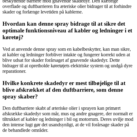
beskyttende barriere mod gnavende skadedyr. Den klæbrige
overflade og duftbarrieren fra æteriske olier bidrager til at forhindre
skader og forlænge levetiden på kablerne.
Hvordan kan denne spray bidrage til at sikre det
optimale funktionsniveau af kabler og ledninger i et
køretøj?
Ved at anvende denne spray som en kabelbeskytter, kan man sikre,
at kabler og ledninger forbliver intakte og fungerer korrekt uden at
blive udsat for skader forårsaget af gnavende skadedyr. Dette
bidrager til at opretholde køretøjets elektriske system og undgå dyre
reparationer.
Hvilke konkrete skadedyr er mest tilbøjelige til at
blive afskrækket af den duftbarriere, som denne
spray skaber?
Den duftbarriere skabt af æteriske olier i sprayen kan primært
afskrække skadedyr som mår, mus og andre gnagere, der normalt er
tiltrukket af kabler og ledninger i bil og motorrum. Deres uvilje mod
den intense lugt gør det usandsynligt, at de vil forårsage skader på
de behandlede områder.