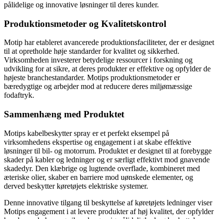
pålidelige og innovative løsninger til deres kunder.
Produktionsmetoder og Kvalitetskontrol
Motip har etableret avancerede produktionsfaciliteter, der er designet
til at opretholde høje standarder for kvalitet og sikkerhed.
Virksomheden investerer betydelige ressourcer i forskning og
udvikling for at sikre, at deres produkter er effektive og opfylder de
højeste branchestandarder. Motips produktionsmetoder er
bæredygtige og arbejder mod at reducere deres miljømæssige
fodaftryk.
Sammenhæng med Produktet
Motips kabelbeskytter spray er et perfekt eksempel på
virksomhedens ekspertise og engagement i at skabe effektive
løsninger til bil- og motorrum. Produktet er designet til at forebygge
skader på kabler og ledninger og er særligt effektivt mod gnavende
skadedyr. Den klæbrige og lugtende overflade, kombineret med
æteriske olier, skaber en barriere mod uønskede elementer, og
derved beskytter køretøjets elektriske systemer.
Denne innovative tilgang til beskyttelse af køretøjets ledninger viser
Motips engagement i at levere produkter af høj kvalitet, der opfylder