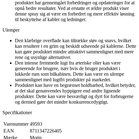
produktet har gennemgået forbedringer og opdateringer for at
opnå bedre resultater. Ved at erstatte et ældre produkt viser
denne spray sig at være en forbedret og mere effektiv løsning
til beskyttelse af kabler og ledninger.
Ulemper
Den klæbrige overflade kan tiltrække støv og snavs, hvilket
kan resultere i en grim og beskidt udseende på kablerne. Dette
kan gøre produktet mindre attraktivt sammenlignet med mere
rene og usynlige alternativer.
Den intense fremmede lugt fra æteriske olier kan være
generende for brugere, især hvis de bruger produktet i
lukkede rum som bilkabinen. Dette kan være en ulempe
sammenlignet med lugtfri produkter på markedet.
Produktet kan have en begrænset holdbarhed, hvilket betyder,
at det skal genanvendes hyppigere end andre lignende
produkter. Dette kan være besværligt og dyrt for forbrugerne
og dermed gøre det mindre konkurrencedygtigt.
Specifikationer
Varenummer
49593
EAN
8711347226405
Mærke
Motip