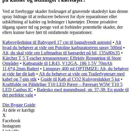
Ved at forebygge skader forårsaget af gnavende skadedyr kan denne
spray bidrage til at reducere behovet for dyre reparationer eller
udskiftning af kabler og ledninger i køretøjer. Denne proaktive
tilgang sparer tid og penge ved at forhindre potentielle skader, der
ellers kunne have ført til omfattende reparationer.
Købsvejledning til Babyspejl 17 cm til bagudvendt autostol
•
Alt
hvad du behøver at vide om Putoline karburatorrens spray 500ml
•
Alt, du skal vide om Luftmadras til bagsædet på bil, 135x80x35
•
Kärcher T 5 T-racher terrasserenser: Effektiv Rengøring til Store
Områder
•
Købsguide til LR43, V12GA, 186 1,5V 70mAh
11,6*4,2mm Batteri
•
Limspray 400 ml OPTIMIZE: Alt, du behøver
at vide før dit køb
•
Alt du behøver at vide om Trailerlygtesæt med
kabel og 7-pin stik
•
Guide til Køb af CO2 Kulsyreslukker 5 kg
•
Kraftfulde og Pålidelige T10 LED Pærer – Pæresæt W5W T10 5
LED Canbus IC
•
Badesko med gummibund, str. 37-38: En guide til
det perfekte valg
•
Din Bygge Guide
At dele er kærligt
X
Facebook
Instagram