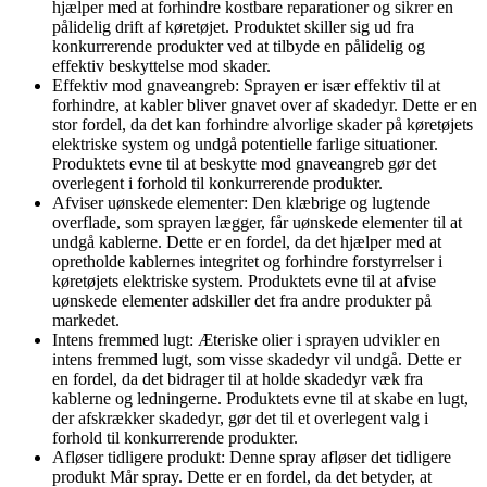
hjælper med at forhindre kostbare reparationer og sikrer en
pålidelig drift af køretøjet. Produktet skiller sig ud fra
konkurrerende produkter ved at tilbyde en pålidelig og
effektiv beskyttelse mod skader.
Effektiv mod gnaveangreb: Sprayen er især effektiv til at
forhindre, at kabler bliver gnavet over af skadedyr. Dette er en
stor fordel, da det kan forhindre alvorlige skader på køretøjets
elektriske system og undgå potentielle farlige situationer.
Produktets evne til at beskytte mod gnaveangreb gør det
overlegent i forhold til konkurrerende produkter.
Afviser uønskede elementer: Den klæbrige og lugtende
overflade, som sprayen lægger, får uønskede elementer til at
undgå kablerne. Dette er en fordel, da det hjælper med at
opretholde kablernes integritet og forhindre forstyrrelser i
køretøjets elektriske system. Produktets evne til at afvise
uønskede elementer adskiller det fra andre produkter på
markedet.
Intens fremmed lugt: Æteriske olier i sprayen udvikler en
intens fremmed lugt, som visse skadedyr vil undgå. Dette er
en fordel, da det bidrager til at holde skadedyr væk fra
kablerne og ledningerne. Produktets evne til at skabe en lugt,
der afskrækker skadedyr, gør det til et overlegent valg i
forhold til konkurrerende produkter.
Afløser tidligere produkt: Denne spray afløser det tidligere
produkt Mår spray. Dette er en fordel, da det betyder, at