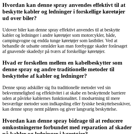
Hvordan kan denne spray anvendes effektivt til at
beskytte kabler og ledninger i forskellige køretøjer
ud over biler?
Udover biler kan denne spray effektivt anvendes til at beskytte
kabler og ledninger i andre køretøjer som motorcykler, både,
campingvogne og endda tunge køretøjer som lastbiler. Ved at
behandle de udsatte områder kan man forebygge skader forårsaget
af gnavende skadedyr på tværs af forskellige køretøjer.
Hvad er forskellen mellem en kabelbeskytter som
denne spray og andre traditionelle metoder til
beskyttelse af kabler og ledninger?
Denne spray adskiller sig fra traditionelle metoder ved sin
bekvemmelighed og effektivitet i at skabe en beskyttende barriere
uden at påvirke kablernes funktionalitet. I modsætning til mere
besværlige metoder som indkapsling eller fysiske beskyttelsesskiver,
kan denne spray nemt påføres og giver langvarig beskyttelse.
Hvordan kan denne spray bidrage til at reducere
omkostningerne forbundet med reparation af skader
på kabler og ledninger i køretøjer?