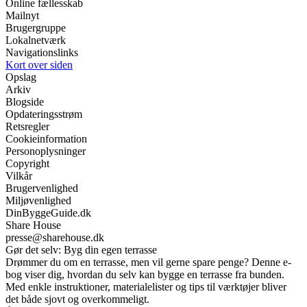
Online fællesskab
Mailnyt
Brugergruppe
Lokalnetværk
Navigationslinks
Kort over siden
Opslag
Arkiv
Blogside
Opdateringsstrøm
Retsregler
Cookieinformation
Personoplysninger
Copyright
Vilkår
Brugervenlighed
Miljøvenlighed
DinByggeGuide.dk
Share House
presse@sharehouse.dk
Gør det selv: Byg din egen terrasse
Drømmer du om en terrasse, men vil gerne spare penge? Denne e-
bog viser dig, hvordan du selv kan bygge en terrasse fra bunden.
Med enkle instruktioner, materialelister og tips til værktøjer bliver
det både sjovt og overkommeligt.