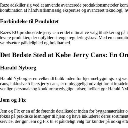
Raze adskiller sig ved at anvende avancerede produktionsmetoder kombine
kombination af håndværksmæssig ekspertise og avanceret teknologi, hvilk
Forbindelse til Produktet
Razes EU-producerede jerry can er det ultimative valg til sikker og på
levere produkter, der opfylder strenge reguleringskrav. Med en commitme
værdsætter pålidelighed og holdbarhed.
Det Bedste Sted at Købe Jerry Cans: En Om
Harald Nyborg
Harald Nyborg er en velkendt butik inden for hjemmebygnings- og værkt
cans, inklusive 5 liters jerry cans, er omhyggeligt udvalgt for at imø
venlige personale og konkurrencedygtige priser, hvilket gør Harald Nybo
Jem og Fix
Jem og Fix er en af de førende detailkæder inden for byggematerialer o
fokus på praktiske løsninger til hjem og have inkluderer deres sortimen
service, der gør Jem og Fix til et pålideligt valg for kunder på udkig ef