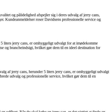
itet og pålidelighed afspejler sig i deres udvalg af jerry cans,
ger. Kundeanmeldelser roser Davidsens professionelle service og
ve 5 liters jerry cans, er omhyggeligt udvalgt for at imødekomme
 og brancheindsigt, hvilket gør dem til en ideel destination for
lg af jerry cans, herunder 5 liters jerry cans, er omhyggeligt udvalgt
de udvalg og professionelle service, hvilket gør dem til en
 en udflugt. Når du skal købe en jerry can, er det vigtigt at finde en