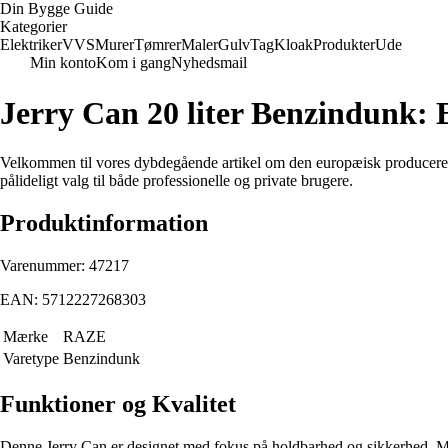
Din Bygge Guide
Kategorier
Elektriker
VVS
Murer
Tømrer
Maler
Gulv
Tag
Kloak
Produkter
Ude
Min konto
Kom i gang
Nyhedsmail
Jerry Can 20 liter Benzindunk: E
Velkommen til vores dybdegående artikel om den europæisk producerede 
pålideligt valg til både professionelle og private brugere.
Produktinformation
Varenummer: 47217
EAN: 5712227268303
Mærke
RAZE
Varetype
Benzindunk
Funktioner og Kvalitet
Denne Jerry Can er designet med fokus på holdbarhed og sikkerhed. Med 