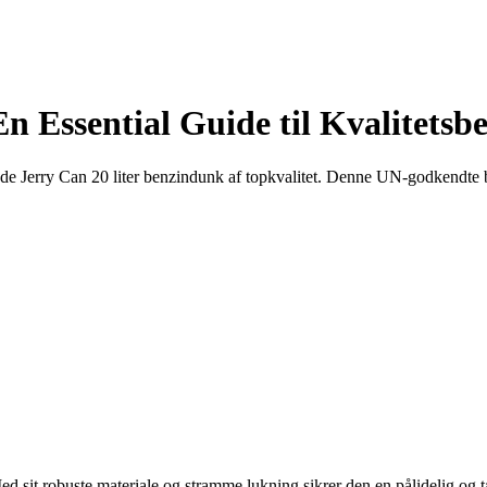
n Essential Guide til Kvalitetsb
Jerry Can 20 liter benzindunk af topkvalitet. Denne UN-godkendte beho
sit robuste materiale og stramme lukning sikrer den en pålidelig og tæ