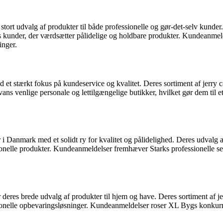
t udvalg af produkter til både professionelle og gør-det-selv kunder. D
s kunder, der værdsætter pålidelige og holdbare produkter. Kundeanmeld
inger.
et stærkt fokus på kundeservice og kvalitet. Deres sortiment af jerry can
ns venlige personale og lettilgængelige butikker, hvilket gør dem til et
i Danmark med et solidt ry for kvalitet og pålidelighed. Deres udvalg af 
le produkter. Kundeanmeldelser fremhæver Starks professionelle servic
s brede udvalg af produkter til hjem og have. Deres sortiment af jerry 
nelle opbevaringsløsninger. Kundeanmeldelser roser XL Bygs konkurrenc