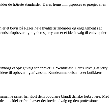
lder de højeste standarder. Deres fremstillingsproces er præget af en
 er et bevis på Razes høje kvalitetsstandarder og engagement i at
dstofopbevaring, og deres jerry can er et ideelt valg til enhver, der
yborg et oplagt valg for enhver DIY-entusiast. Deres udvalg af jerry
oldere til opbevaring af væsker. Kundeanmeldelser roser butikkens
kommelige priser har gjort dem populære blandt danske forbrugere. Med
 Kundeanmeldelser fremhæver det brede udvalg og den professionelle