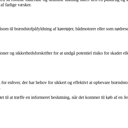
af farlige væsker.
åsom til brændstofpåfyldning af køretøjer, bådmotorer eller som nødres
oner og sikkerhedsforskrifter for at undgå potentiel risiko for skader ell
ng for enhver, der har behov for sikkert og effektivt at opbevare brænd
.
tet til at træffe en informeret beslutning, når det kommer til køb af en J