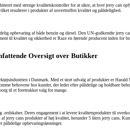
ret med strenge kvalitetskontroller for at sikre, at hver jerry can opfy
et resulterer i produkter af uovertruffen kvalitet og pålidelighed.
lidelig opbevaring af både benzin og diesel. Den UN-godkendte jerry can
nt til kvalitet og sikkerhed er Raze en førende producent inden for bræn
fattende Oversigt over Butikker
øjsindustrien i Danmark. Med et stort udvalg af produkter er Harald N
dekomme behovene hos kunder, der leder efter pålidelige og holdbare beh
rg til et foretrukket valg for mange.
g -redskaber. Deres engagement i at levere kvalitetsprodukter til over
t af jerry cans produkter af høj kvalitet, herunder 5 liters jerry cans.
ter pålidelige opbevaringsløsninger.