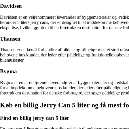
Davidsen
Davidsen er en velrenommeret leverandør af byggematerialer og -redskabe
herunder 5 liters jerry cans, der er designet til at imødekomme behove
ekspertise, hvilket gør dem til en foretrukken destination for danske for
Thansen
Thansen er en kendt forhandler af bildele og -tilbehør med et stort udval
behovene hos kunder, der leder efter pålidelige og funktionelle opbevar
bilentusiaster.
Bygma
Bygma er en af de førende leverandører af byggematerialer og -redskabe
for at imødekomme behovene hos kunder, der leder efter pålidelige og
foretrukken destination for danske forbrugere, der søger pålidelige prod
Køb en billig Jerry Can 5 liter og få mest f
Find en billig jerry can 5 liter
En jerry can 5 liter er et uundværligt redskab til opbevaring og transpor