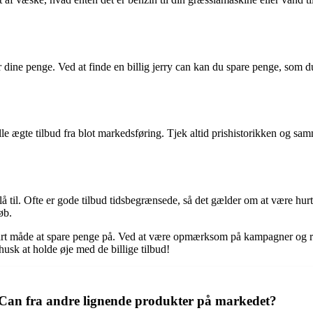
or dine penge. Ved at finde en billig jerry can kan du spare penge, som du
skille ægte tilbud fra blot markedsføring. Tjek altid prishistorikken og sa
slå til. Ofte er gode tilbud tidsbegrænsede, så det gælder om at være hur
øb.
en smart måde at spare penge på. Ved at være opmærksom på kampagner og r
husk at holde øje med de billige tilbud!
 Can fra andre lignende produkter på markedet?