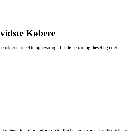
evidste Købere
lder er ideel til opbevaring af både benzin og diesel og er et
t opbevaring af brændstof under forskellige forhold. Produktet lever