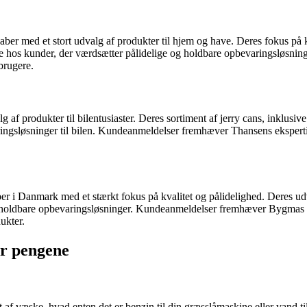
r med et stort udvalg af produkter til hjem og have. Deres fokus på kval
ne hos kunder, der værdsætter pålidelige og holdbare opbevaringsløsnin
brugere.
g af produkter til bilentusiaster. Deres sortiment af jerry cans, inklusi
ingsløsninger til bilen. Kundeanmeldelser fremhæver Thansens ekspertise
r i Danmark med et stærkt fokus på kvalitet og pålidelighed. Deres udva
 holdbare opbevaringsløsninger. Kundeanmeldelser fremhæver Bygmas bre
ukter.
or pengene
t af væske, hvad enten det er benzin til din græsslåmaskine eller vand til