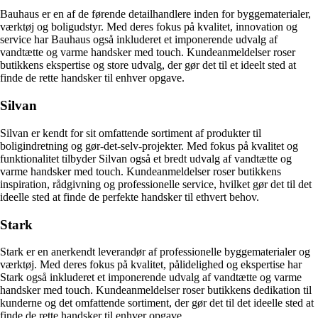
Bauhaus er en af de førende detailhandlere inden for byggematerialer,
værktøj og boligudstyr. Med deres fokus på kvalitet, innovation og
service har Bauhaus også inkluderet et imponerende udvalg af
vandtætte og varme handsker med touch. Kundeanmeldelser roser
butikkens ekspertise og store udvalg, der gør det til et ideelt sted at
finde de rette handsker til enhver opgave.
Silvan
Silvan er kendt for sit omfattende sortiment af produkter til
boligindretning og gør-det-selv-projekter. Med fokus på kvalitet og
funktionalitet tilbyder Silvan også et bredt udvalg af vandtætte og
varme handsker med touch. Kundeanmeldelser roser butikkens
inspiration, rådgivning og professionelle service, hvilket gør det til det
ideelle sted at finde de perfekte handsker til ethvert behov.
Stark
Stark er en anerkendt leverandør af professionelle byggematerialer og
værktøj. Med deres fokus på kvalitet, pålidelighed og ekspertise har
Stark også inkluderet et imponerende udvalg af vandtætte og varme
handsker med touch. Kundeanmeldelser roser butikkens dedikation til
kunderne og det omfattende sortiment, der gør det til det ideelle sted at
finde de rette handsker til enhver opgave.