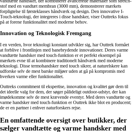
vandtætte handsker, der kombinerer avancerede materialer som stretch-
stof med en vandtæt membran (3000 mm), demonstrerer mærkets
forpligtelse til førsteklasses håndværk og design. Den innovative I-
Touch-teknologi, der integreres i disse handsker, viser Outtreks fokus
på at forene funktionalitet med moderne behov.
Innovation og Teknologisk Fremgang
I en verden, hvor teknologi konstant udvikler sig, har Outtrek formået
at forblive i frontlinjen med banebrydende innovationer. Deres varme
vandtætte handsker med touch-funktion er et perfekt eksempel på
mærkets evne til at kombinere traditionelt håndværk med moderne
teknologi. Disse termohandsker med touch sikrer, at naturelskere kan
udforske selv de mest barske miljøer uden at gå på kompromis med
hverken varme eller funktionalitet.
Outtreks commitment til ekspertise, innovation og kvalitet gør dem til
det ideelle valg for dem, der søger pålideligt outdoor-udstyr, der kan
imødekomme selv de mest krævende eventyr. Med deres vandtætte og
varme handsker med touch-funktion er Outtrek ikke blot en producent;
de er en partner i enhver naturforskers rejse.
En omfattende oversigt over butikker, der
sælger vandtætte og varme handsker med