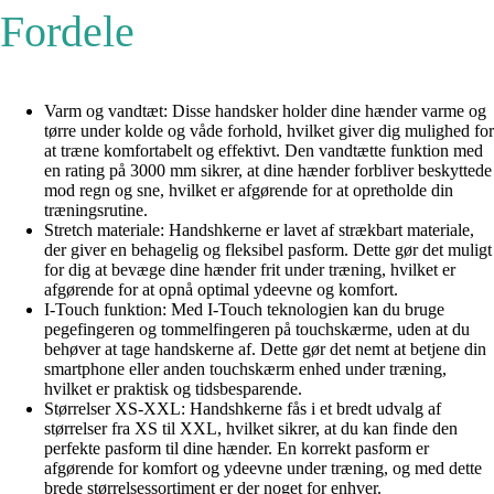
Fordele
Varm og vandtæt: Disse handsker holder dine hænder varme og
tørre under kolde og våde forhold, hvilket giver dig mulighed for
at træne komfortabelt og effektivt. Den vandtætte funktion med
en rating på 3000 mm sikrer, at dine hænder forbliver beskyttede
mod regn og sne, hvilket er afgørende for at opretholde din
træningsrutine.
Stretch materiale: Handshkerne er lavet af strækbart materiale,
der giver en behagelig og fleksibel pasform. Dette gør det muligt
for dig at bevæge dine hænder frit under træning, hvilket er
afgørende for at opnå optimal ydeevne og komfort.
I-Touch funktion: Med I-Touch teknologien kan du bruge
pegefingeren og tommelfingeren på touchskærme, uden at du
behøver at tage handskerne af. Dette gør det nemt at betjene din
smartphone eller anden touchskærm enhed under træning,
hvilket er praktisk og tidsbesparende.
Størrelser XS-XXL: Handshkerne fås i et bredt udvalg af
størrelser fra XS til XXL, hvilket sikrer, at du kan finde den
perfekte pasform til dine hænder. En korrekt pasform er
afgørende for komfort og ydeevne under træning, og med dette
brede størrelsessortiment er der noget for enhver.