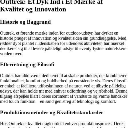
Outtrek: Et Dyk Ind i Et Mærke af
Kvalitet og Innovation
Historie og Baggrund
Outtrek, et førende mærke inden for outdoor-udstyr, har dyrket en
historie præget af innovation og kvalitet siden sin grundlæggelse. Med
rødder dybt plantet i lidenskaben for udendørs aktiviteter, har mærket
dedikeret sig til at levere pålideligt udstyr til eventyrlystne naturelskere
verden over.
Efterretning og Filosofi
Outtrek har altid været dedikeret til at skabe produkter, der kombinerer
funktionalitet, komfort og holdbarhed på enestående vis. Deres filosofi
er enkel: at facilitere udforskningen af naturen ved at tilbyde pålideligt
udstyr, der kan holde trit med enhver udfordring og vejrforhold. Denne
tilgang afspejles klart i deres sortiment af vandtætte og varme handsker
med touch-funktion – en sand genistreg af teknologi og komfort.
Produktionsmetoder og Kvalitetsstandarder
Hos Outtrek er kvalitet nøgleordet i enhver produktionsproces. Deres