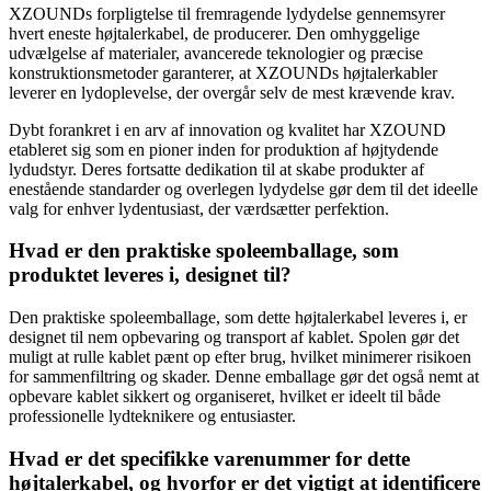
XZOUNDs forpligtelse til fremragende lydydelse gennemsyrer
hvert eneste højtalerkabel, de producerer. Den omhyggelige
udvælgelse af materialer, avancerede teknologier og præcise
konstruktionsmetoder garanterer, at XZOUNDs højtalerkabler
leverer en lydoplevelse, der overgår selv de mest krævende krav.
Dybt forankret i en arv af innovation og kvalitet har XZOUND
etableret sig som en pioner inden for produktion af højtydende
lydudstyr. Deres fortsatte dedikation til at skabe produkter af
enestående standarder og overlegen lydydelse gør dem til det ideelle
valg for enhver lydentusiast, der værdsætter perfektion.
Hvad er den praktiske spoleemballage, som
produktet leveres i, designet til?
Den praktiske spoleemballage, som dette højtalerkabel leveres i, er
designet til nem opbevaring og transport af kablet. Spolen gør det
muligt at rulle kablet pænt op efter brug, hvilket minimerer risikoen
for sammenfiltring og skader. Denne emballage gør det også nemt at
opbevare kablet sikkert og organiseret, hvilket er ideelt til både
professionelle lydteknikere og entusiaster.
Hvad er det specifikke varenummer for dette
højtalerkabel, og hvorfor er det vigtigt at identificere