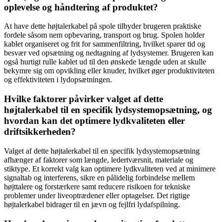
oplevelse og håndtering af produktet?
At have dette højtalerkabel på spole tilbyder brugeren praktiske
fordele såsom nem opbevaring, transport og brug. Spolen holder
kablet organiseret og frit for sammenfiltring, hvilket sparer tid og
besvær ved opsætning og nedtagning af lydsystemer. Brugeren kan
også hurtigt rulle kablet ud til den ønskede længde uden at skulle
bekymre sig om opvikling eller knuder, hvilket øger produktiviteten
og effektiviteten i lydopsætningen.
Hvilke faktorer påvirker valget af dette
højtalerkabel til en specifik lydsystemopsætning, og
hvordan kan det optimere lydkvaliteten eller
driftsikkerheden?
Valget af dette højtalerkabel til en specifik lydsystemopsætning
afhænger af faktorer som længde, ledertværsnit, materiale og
stiktype. Et korrekt valg kan optimere lydkvaliteten ved at minimere
signaltab og interferens, sikre en pålidelig forbindelse mellem
højttalere og forstærkere samt reducere risikoen for tekniske
problemer under liveoptrædener eller optagelser. Det rigtige
højtalerkabel bidrager til en jævn og fejlfri lydafspilning.