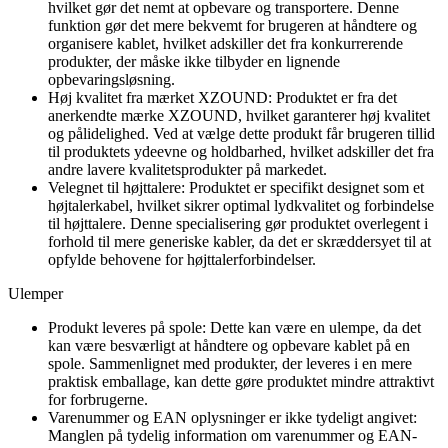
hvilket gør det nemt at opbevare og transportere. Denne
funktion gør det mere bekvemt for brugeren at håndtere og
organisere kablet, hvilket adskiller det fra konkurrerende
produkter, der måske ikke tilbyder en lignende
opbevaringsløsning.
Høj kvalitet fra mærket XZOUND: Produktet er fra det
anerkendte mærke XZOUND, hvilket garanterer høj kvalitet
og pålidelighed. Ved at vælge dette produkt får brugeren tillid
til produktets ydeevne og holdbarhed, hvilket adskiller det fra
andre lavere kvalitetsprodukter på markedet.
Velegnet til højttalere: Produktet er specifikt designet som et
højtalerkabel, hvilket sikrer optimal lydkvalitet og forbindelse
til højttalere. Denne specialisering gør produktet overlegent i
forhold til mere generiske kabler, da det er skræddersyet til at
opfylde behovene for højttalerforbindelser.
Ulemper
Produkt leveres på spole: Dette kan være en ulempe, da det
kan være besværligt at håndtere og opbevare kablet på en
spole. Sammenlignet med produkter, der leveres i en mere
praktisk emballage, kan dette gøre produktet mindre attraktivt
for forbrugerne.
Varenummer og EAN oplysninger er ikke tydeligt angivet:
Manglen på tydelig information om varenummer og EAN-