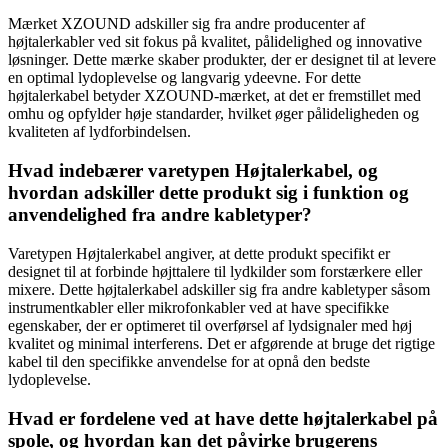
Mærket XZOUND adskiller sig fra andre producenter af
højtalerkabler ved sit fokus på kvalitet, pålidelighed og innovative
løsninger. Dette mærke skaber produkter, der er designet til at levere
en optimal lydoplevelse og langvarig ydeevne. For dette
højtalerkabel betyder XZOUND-mærket, at det er fremstillet med
omhu og opfylder høje standarder, hvilket øger pålideligheden og
kvaliteten af lydforbindelsen.
Hvad indebærer varetypen Højtalerkabel, og
hvordan adskiller dette produkt sig i funktion og
anvendelighed fra andre kabletyper?
Varetypen Højtalerkabel angiver, at dette produkt specifikt er
designet til at forbinde højttalere til lydkilder som forstærkere eller
mixere. Dette højtalerkabel adskiller sig fra andre kabletyper såsom
instrumentkabler eller mikrofonkabler ved at have specifikke
egenskaber, der er optimeret til overførsel af lydsignaler med høj
kvalitet og minimal interferens. Det er afgørende at bruge det rigtige
kabel til den specifikke anvendelse for at opnå den bedste
lydoplevelse.
Hvad er fordelene ved at have dette højtalerkabel på
spole, og hvordan kan det påvirke brugerens