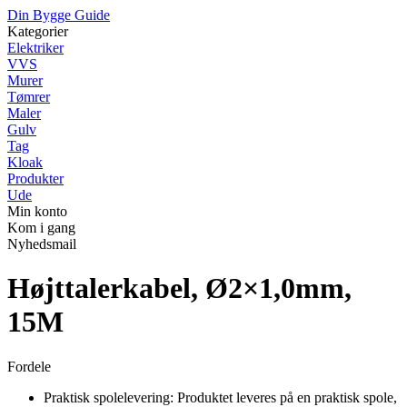
Din Bygge Guide
Kategorier
Elektriker
VVS
Murer
Tømrer
Maler
Gulv
Tag
Kloak
Produkter
Ude
Min konto
Kom i gang
Nyhedsmail
Højttalerkabel, Ø2×1,0mm,
15M
Fordele
Praktisk spolelevering: Produktet leveres på en praktisk spole,