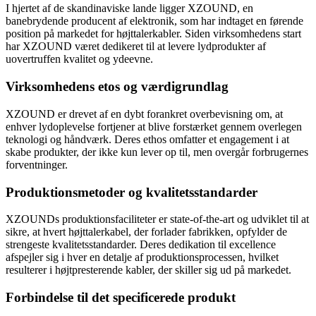
I hjertet af de skandinaviske lande ligger XZOUND, en
banebrydende producent af elektronik, som har indtaget en førende
position på markedet for højttalerkabler. Siden virksomhedens start
har XZOUND været dedikeret til at levere lydprodukter af
uovertruffen kvalitet og ydeevne.
Virksomhedens etos og værdigrundlag
XZOUND er drevet af en dybt forankret overbevisning om, at
enhver lydoplevelse fortjener at blive forstærket gennem overlegen
teknologi og håndværk. Deres ethos omfatter et engagement i at
skabe produkter, der ikke kun lever op til, men overgår forbrugernes
forventninger.
Produktionsmetoder og kvalitetsstandarder
XZOUNDs produktionsfaciliteter er state-of-the-art og udviklet til at
sikre, at hvert højttalerkabel, der forlader fabrikken, opfylder de
strengeste kvalitetsstandarder. Deres dedikation til excellence
afspejler sig i hver en detalje af produktionsprocessen, hvilket
resulterer i højtpresterende kabler, der skiller sig ud på markedet.
Forbindelse til det specificerede produkt