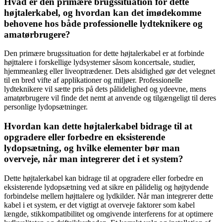
Hvad er den primære brugssituation for dette
højtalerkabel, og hvordan kan det imødekomme
behovene hos både professionelle lydteknikere og
amatørbrugere?
Den primære brugssituation for dette højtalerkabel er at forbinde
højttalere i forskellige lydsystemer såsom koncertsale, studier,
hjemmeanlæg eller liveoptrædener. Dets alsidighed gør det velegnet
til en bred vifte af applikationer og miljøer. Professionelle
lydteknikere vil sætte pris på dets pålidelighed og ydeevne, mens
amatørbrugere vil finde det nemt at anvende og tilgængeligt til deres
personlige lydopsætninger.
Hvordan kan dette højtalerkabel bidrage til at
opgradere eller forbedre en eksisterende
lydopsætning, og hvilke elementer bør man
overveje, når man integrerer det i et system?
Dette højtalerkabel kan bidrage til at opgradere eller forbedre en
eksisterende lydopsætning ved at sikre en pålidelig og højtydende
forbindelse mellem højttalere og lydkilder. Når man integrerer dette
kabel i et system, er det vigtigt at overveje faktorer som kabel
længde, stikkompatibilitet og omgivende interferens for at optimere