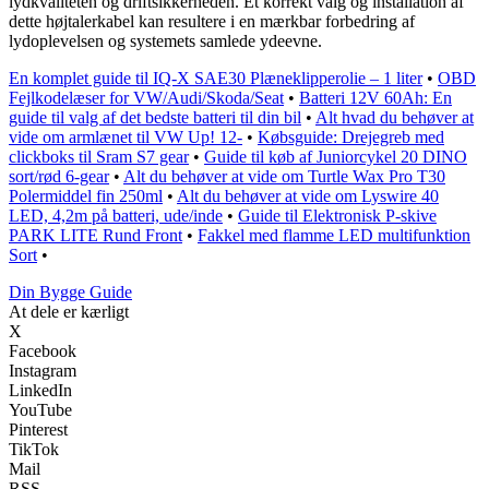
lydkvaliteten og driftsikkerheden. Et korrekt valg og installation af
dette højtalerkabel kan resultere i en mærkbar forbedring af
lydoplevelsen og systemets samlede ydeevne.
En komplet guide til IQ-X SAE30 Plæneklipperolie – 1 liter
•
OBD
Fejlkodelæser for VW/Audi/Skoda/Seat
•
Batteri 12V 60Ah: En
guide til valg af det bedste batteri til din bil
•
Alt hvad du behøver at
vide om armlænet til VW Up! 12-
•
Købsguide: Drejegreb med
clickboks til Sram S7 gear
•
Guide til køb af Juniorcykel 20 DINO
sort/rød 6-gear
•
Alt du behøver at vide om Turtle Wax Pro T30
Polermiddel fin 250ml
•
Alt du behøver at vide om Lyswire 40
LED, 4,2m på batteri, ude/inde
•
Guide til Elektronisk P-skive
PARK LITE Rund Front
•
Fakkel med flamme LED multifunktion
Sort
•
Din Bygge Guide
At dele er kærligt
X
Facebook
Instagram
LinkedIn
YouTube
Pinterest
TikTok
Mail
RSS