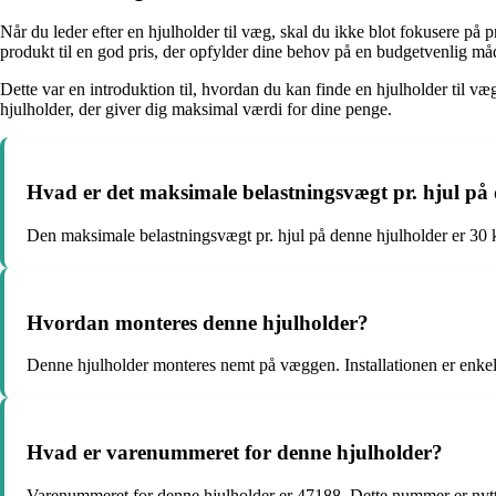
Når du leder efter en hjulholder til væg, skal du ikke blot fokusere p
produkt til en god pris, der opfylder dine behov på en budgetvenlig må
Dette var en introduktion til, hvordan du kan finde en hjulholder til væ
hjulholder, der giver dig maksimal værdi for dine penge.
Hvad er det maksimale belastningsvægt pr. hjul på
Den maksimale belastningsvægt pr. hjul på denne hjulholder er 30 kg.
Hvordan monteres denne hjulholder?
Denne hjulholder monteres nemt på væggen. Installationen er enkel
Hvad er varenummeret for denne hjulholder?
Varenummeret for denne hjulholder er 47188. Dette nummer er nyttigt 