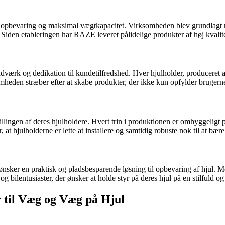
opbevaring og maksimal vægtkapacitet. Virksomheden blev grundlagt me
den etableringen har RAZE leveret pålidelige produkter af høj kvalitet
dværk og dedikation til kundetilfredshed. Hver hjulholder, produceret 
somheden stræber efter at skabe produkter, der ikke kun opfylder bruger
ngen af deres hjulholdere. Hvert trin i produktionen er omhyggeligt pl
t hjulholderne er lette at installere og samtidig robuste nok til at bæ
nsker en praktisk og pladsbesparende løsning til opbevaring af hjul. M
ilentusiaster, der ønsker at holde styr på deres hjul på en stilfuld og
r til Væg og Væg på Hjul