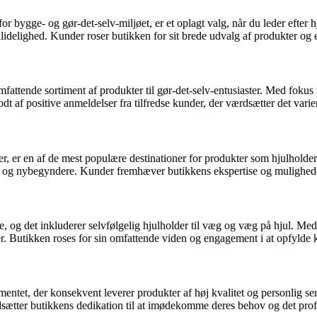
 bygge- og gør-det-selv-miljøet, er et oplagt valg, når du leder efter h
lidelighed. Kunder roser butikken for sit brede udvalg af produkter og 
fattende sortiment af produkter til gør-det-selv-entusiaster. Med fokus p
dt af positive anmeldelser fra tilfredse kunder, der værdsætter det vari
er, er en af de mest populære destinationer for produkter som hjulholder 
 og nybegyndere. Kunder fremhæver butikkens ekspertise og muligheden 
ave, og det inkluderer selvfølgelig hjulholder til væg og væg på hjul. M
er. Butikken roses for sin omfattende viden og engagement i at opfylde
entet, der konsekvent leverer produkter af høj kvalitet og personlig se
ætter butikkens dedikation til at imødekomme deres behov og det profe