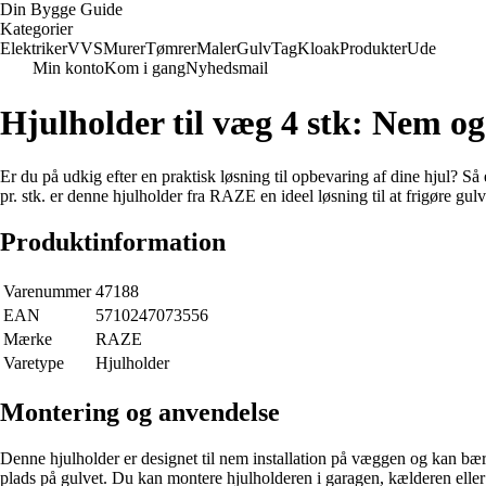
Din Bygge Guide
Kategorier
Elektriker
VVS
Murer
Tømrer
Maler
Gulv
Tag
Kloak
Produkter
Ude
Min konto
Kom i gang
Nyhedsmail
Hjulholder til væg 4 stk: Nem og
Er du på udkig efter en praktisk løsning til opbevaring af dine hjul? 
pr. stk. er denne hjulholder fra RAZE en ideel løsning til at frigøre gu
Produktinformation
Varenummer
47188
EAN
5710247073556
Mærke
RAZE
Varetype
Hjulholder
Montering og anvendelse
Denne hjulholder er designet til nem installation på væggen og kan bære
plads på gulvet. Du kan montere hjulholderen i garagen, kælderen eller