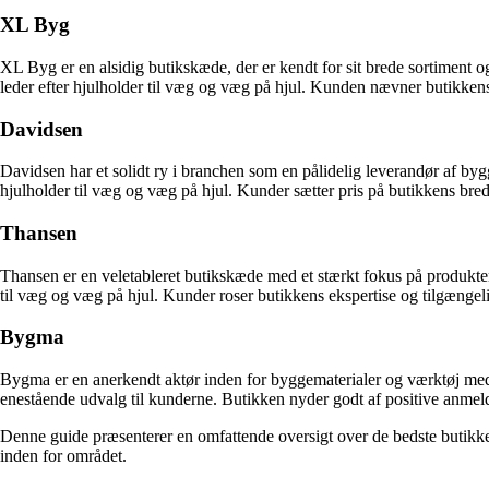
XL Byg
XL Byg er en alsidig butikskæde, der er kendt for sit brede sortiment og
leder efter hjulholder til væg og væg på hjul. Kunden nævner butikkens 
Davidsen
Davidsen har et solidt ry i branchen som en pålidelig leverandør af byg
hjulholder til væg og væg på hjul. Kunder sætter pris på butikkens bred
Thansen
Thansen er en veletableret butikskæde med et stærkt fokus på produkter t
til væg og væg på hjul. Kunder roser butikkens ekspertise og tilgængeli
Bygma
Bygma er en anerkendt aktør inden for byggematerialer og værktøj med e
enestående udvalg til kunderne. Butikken nyder godt af positive anmeld
Denne guide præsenterer en omfattende oversigt over de bedste butikker
inden for området.