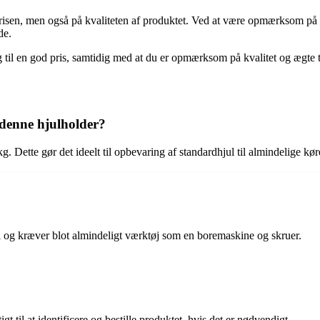
å prisen, men også på kvaliteten af produktet. Ved at være opmærksom på
de.
g til en god pris, samtidig med at du er opmærksom på kvalitet og ægte t
 denne hjulholder?
 Dette gør det ideelt til opbevaring af standardhjul til almindelige kør
 og kræver blot almindeligt værktøj som en boremaskine og skruer.
til at identificere og bestille produktet, hvis det er nødvendigt.