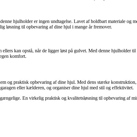
enne hjulholder er ingen undtagelse. Lavet af holdbart materiale og med
elig løsning til opbevaring af dine hjul i mange år fremover.
llers kan opstå, når de ligger løst på gulvet. Med denne hjulholder til væ
 egen komfort.
 nem og praktisk opbevaring af dine hjul. Med dens stærke konstruktio
 garagen eller kælderen, og organiser dine hjul med stil og effektivitet.
gængelige. En virkelig praktisk og kvalitetsløsning til opbevaring af mi