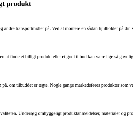
igt produkt
l og andre transportmidler på. Ved at montere en sådan hjulholder på d
en at finde et billigt produkt eller et godt tilbud kan være lige så gavnli
som på, om tilbuddet er ægte. Nogle gange markedsføres produkter som væ
aliteten. Undersøg omhyggeligt produktanmeldelser, materialer og produk