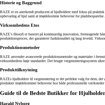
Historie og Baggrund
RAZE er en anerkendt producent af hjulholdere med fokus på praktisk 
opbevaring af hjul samt at imødekomme behovene for pladsbesparelse. Si
Virksomhedens Etos
RAZE’s filosofi er baseret på kontinuerlig innovation, fremragende hån
produktionsproces, der garanterer funktionalitet og lang levetid. Virk
Produktionsmetoder
RAZE anvender avancerede produktionsmetoder og materialer i fremstilli
virksomhedens høje standarder. Det brugte vægmonteringssystem sikrer, a
Produkttilknytning
RAZEs hjulholdere til vægmontering er det perfekte valg for dem, der ø
produkter imødekommer behovene hos både professionelle værksteder og b
Guide til de Bedste Butikker for Hjulholde
Harald Nyborg