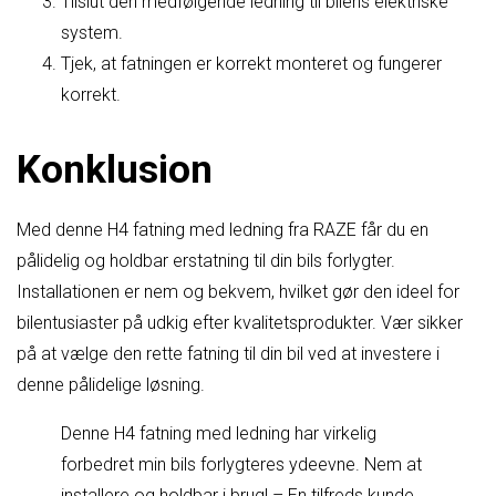
Tilslut den medfølgende ledning til bilens elektriske
system.
Tjek, at fatningen er korrekt monteret og fungerer
korrekt.
Konklusion
Med denne H4 fatning med ledning fra RAZE får du en
pålidelig og holdbar erstatning til din bils forlygter.
Installationen er nem og bekvem, hvilket gør den ideel for
bilentusiaster på udkig efter kvalitetsprodukter. Vær sikker
på at vælge den rette fatning til din bil ved at investere i
denne pålidelige løsning.
Denne H4 fatning med ledning har virkelig
forbedret min bils forlygteres ydeevne. Nem at
installere og holdbar i brug! – En tilfreds kunde