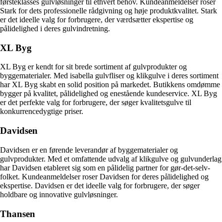
førsteklasses gulvløsninger til ethvert behov. Kundeanmeldelser roser
Stark for dets professionelle rådgivning og høje produktkvalitet. Stark
er det ideelle valg for forbrugere, der værdsætter ekspertise og
pålidelighed i deres gulvindretning.
XL Byg
XL Byg er kendt for sit brede sortiment af gulvprodukter og
byggematerialer. Med isabella gulvfliser og klikgulve i deres sortiment
har XL Byg skabt en solid position på markedet. Butikkens omdømme
bygger på kvalitet, pålidelighed og enestående kundeservice. XL Byg
er det perfekte valg for forbrugere, der søger kvalitetsgulve til
konkurrencedygtige priser.
Davidsen
Davidsen er en førende leverandør af byggematerialer og
gulvprodukter. Med et omfattende udvalg af klikgulve og gulvunderlag
har Davidsen etableret sig som en pålidelig partner for gør-det-selv-
folket. Kundeanmeldelser roser Davidsen for deres pålidelighed og
ekspertise. Davidsen er det ideelle valg for forbrugere, der søger
holdbare og innovative gulvløsninger.
Thansen