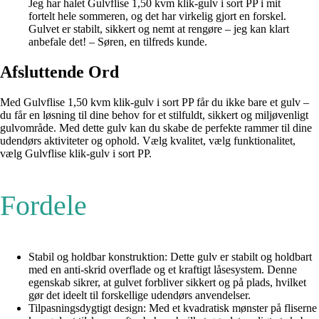
Jeg har halet Gulvflise 1,50 kvm klik-gulv i sort PP i mit
fortelt hele sommeren, og det har virkelig gjort en forskel.
Gulvet er stabilt, sikkert og nemt at rengøre – jeg kan klart
anbefale det! – Søren, en tilfreds kunde.
Afsluttende Ord
Med Gulvflise 1,50 kvm klik-gulv i sort PP får du ikke bare et gulv –
du får en løsning til dine behov for et stilfuldt, sikkert og miljøvenligt
gulvområde. Med dette gulv kan du skabe de perfekte rammer til dine
udendørs aktiviteter og ophold. Vælg kvalitet, vælg funktionalitet,
vælg Gulvflise klik-gulv i sort PP.
Fordele
Stabil og holdbar konstruktion: Dette gulv er stabilt og holdbart
med en anti-skrid overflade og et kraftigt låsesystem. Denne
egenskab sikrer, at gulvet forbliver sikkert og på plads, hvilket
gør det ideelt til forskellige udendørs anvendelser.
Tilpasningsdygtigt design: Med et kvadratisk mønster på fliserne