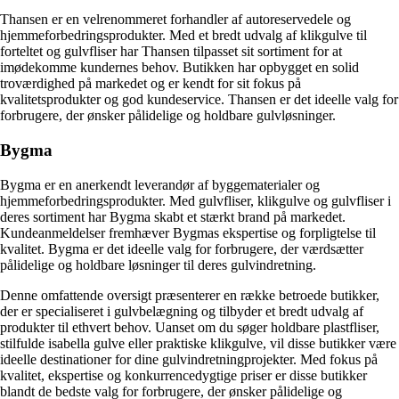
Thansen er en velrenommeret forhandler af autoreservedele og
hjemmeforbedringsprodukter. Med et bredt udvalg af klikgulve til
forteltet og gulvfliser har Thansen tilpasset sit sortiment for at
imødekomme kundernes behov. Butikken har opbygget en solid
troværdighed på markedet og er kendt for sit fokus på
kvalitetsprodukter og god kundeservice. Thansen er det ideelle valg for
forbrugere, der ønsker pålidelige og holdbare gulvløsninger.
Bygma
Bygma er en anerkendt leverandør af byggematerialer og
hjemmeforbedringsprodukter. Med gulvfliser, klikgulve og gulvfliser i
deres sortiment har Bygma skabt et stærkt brand på markedet.
Kundeanmeldelser fremhæver Bygmas ekspertise og forpligtelse til
kvalitet. Bygma er det ideelle valg for forbrugere, der værdsætter
pålidelige og holdbare løsninger til deres gulvindretning.
Denne omfattende oversigt præsenterer en række betroede butikker,
der er specialiseret i gulvbelægning og tilbyder et bredt udvalg af
produkter til ethvert behov. Uanset om du søger holdbare plastfliser,
stilfulde isabella gulve eller praktiske klikgulve, vil disse butikker være
ideelle destinationer for dine gulvindretningprojekter. Med fokus på
kvalitet, ekspertise og konkurrencedygtige priser er disse butikker
blandt de bedste valg for forbrugere, der ønsker pålidelige og