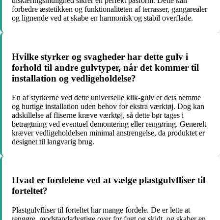
tilskæringsmulighed sikrer en perfekt pasform. Dette kan
forbedre æstetikken og funktionaliteten af terrasser, gangarealer
og lignende ved at skabe en harmonisk og stabil overflade.
Hvilke styrker og svagheder har dette gulv i
forhold til andre gulvtyper, når det kommer til
installation og vedligeholdelse?
En af styrkerne ved dette universelle klik-gulv er dets nemme
og hurtige installation uden behov for ekstra værktøj. Dog kan
adskillelse af fliserne kræve værktøj, så dette bør tages i
betragtning ved eventuel demontering eller rengøring. Generelt
kræver vedligeholdelsen minimal anstrengelse, da produktet er
designet til langvarig brug.
Hvad er fordelene ved at vælge plastgulvfliser til
forteltet?
Plastgulvfliser til forteltet har mange fordele. De er lette at
rengøre, modstandsdygtige over for fugt og skidt, og skaber en