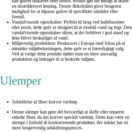
kan gulvet tilskæres efter behov, hvilket gør det muligt at skabe
en skræddersyet løsning. Denne fleksibilitet giver brugeren
mulighed for at tilpasse gulvet til specifikke områder eller
formål.
Vandafvisende egenskaber: Perfekt til brug ved badebassiner
eller pools, dette gulv er designet til at modstå vand og fugt. Dets
vandafvisende egenskaber sikrer, at det forbliver i god stand og
ikke bliver beskadiget af vand.
Miljøvenlig produktion: Produceret i Europa med fokus på at
mindske miljøbelastningen, dette gulv er et bæredygtigt valg.
Ved at vælge dette produkt støtter man en mere ansvarlig
produktion og bidrager til at beskytte miljøet.
Ulemper
Adskillelse af fliser kræver værktøj
Denne ulempe kan gøre det besværligt at skifte eller reparere
enkelte fliser, da det kræver specielt værktøj. Dette kan være en
ulempe i forhold til konkurrerende produkter, der måske har en
mere brugervenlig udskiftningsproces.