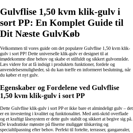
Gulvflise 1,50 kvm klik-gulv i
sort PP: En Komplet Guide til
Dit Næste GulvKøb
Velkommen til vores guide om det populære Gulvflise 1,50 kvm klik-
gulv i sort PP! Dette universelle klik-gulv er designet til at
imødekomme dine behov og skabe et stilfuldt og sikkert gulvområde.
Læs videre for at få indsigt i produktets funktioner, fordele og
anvendelsesmuligheder, så du kan træffe en informeret beslutning, når
du køber et nyt gulv.
Egenskaber og Fordelene ved Gulvflise
1,50 kvm klik-gulv i sort PP
Dette Gulvflise klik-gulv i sort PP er ikke bare et almindeligt gulv – det
er en investering i kvalitet og funktionalitet. Med anti-skrid overflade
og et kraftigt låsesystem er dette gulv stabilt og sikkert at begive sig på.
De kvadratiske mønstre på fliserne muliggør tilskæring og
specialtilpasning efter behov. Perfekt til fortelte, terrasser, gangarealer,