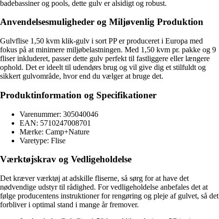
badebassiner og pools, dette gulv er alsidigt og robust.
Anvendelsesmuligheder og Miljøvenlig Produktion
Gulvflise 1,50 kvm klik-gulv i sort PP er produceret i Europa med
fokus på at minimere miljøbelastningen. Med 1,50 kvm pr. pakke og 9
fliser inkluderet, passer dette gulv perfekt til fastliggere eller længere
ophold. Det er ideelt til udendørs brug og vil give dig et stilfuldt og
sikkert gulvområde, hvor end du vælger at bruge det.
Produktinformation og Specifikationer
Varenummer: 305040046
EAN: 5710247008701
Mærke: Camp+Nature
Varetype: Flise
Værktøjskrav og Vedligeholdelse
Det kræver værktøj at adskille fliserne, så sørg for at have det
nødvendige udstyr til rådighed. For vedligeholdelse anbefales det at
følge producentens instruktioner for rengøring og pleje af gulvet, så det
forbliver i optimal stand i mange år fremover.