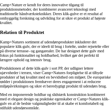
Camp+Nature er kendt for deres innovative tilgang til
produktionsmetoder, der kombinerer avanceret teknologi med
traditionelle håndværksteknikker. Deres klik-gulve er et resultat af
omhyggelig forskning og udvikling for at sikre et produkt af højeste
kvalitet.
Relation til Produktet
Kamp+Natures sortiment af udendørsprodukter inkluderer det
populære klik-gulv, der er ideelt til brug i fortelte, under rejsetelte eller
på diverse terrasse- og gangarealer. De har designet dette gulv med
fokus på funktionalitet og holdbarhed, hvilket gør det perfekt til
længere ophold og intensiv brug.
Produktionen af dette klik-gulv i sort PP, der udligner lettere
ujævnheder i terræn, viser Camp+Natures forpligtelse til at tilbyde
produkter af høj kvalitet med en bevidsthed om miljøet. De europæiske
rødder i produktionen fremhæver deres engagement i at reducere
miljøpåvirkningen og sikre et bæredygtigt produkt til udendørs brug.
Med en imponerende holdbar og slidstærk konstruktion kombineret
med et elegant design og praktiske egenskaber er Camp+Natures klik-
gulv en af de bedste valgmuligheder til at skabe et komfortabelt og
stilfuldt udendørsområde.